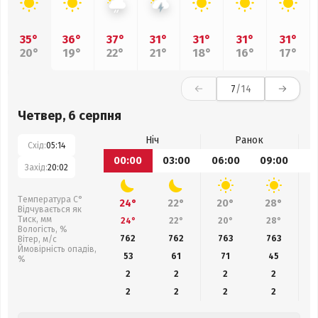
35°
36°
37°
31°
31°
31°
31°
20°
19°
22°
21°
18°
16°
17°
7
/14
Четвер, 6 серпня
Ніч
Ранок
Схід:
05:14
00:00
03:00
06:00
09:00
1
Захід:
20:02
Температура С°
24°
22°
20°
28°
Відчувається як
Тиск, мм
24°
22°
20°
28°
Вологість, %
762
762
763
763
Вітер, м/с
Ймовірність опадів,
53
61
71
45
%
2
2
2
2
2
2
2
2