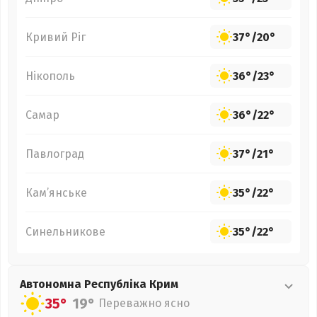
Кривий Ріг
37°
/
20°
Нікополь
36°
/
23°
Самар
36°
/
22°
Павлоград
37°
/
21°
Кам’янське
35°
/
22°
Синельникове
35°
/
22°
Автономна Республіка Крим
35°
19°
Переважно ясно