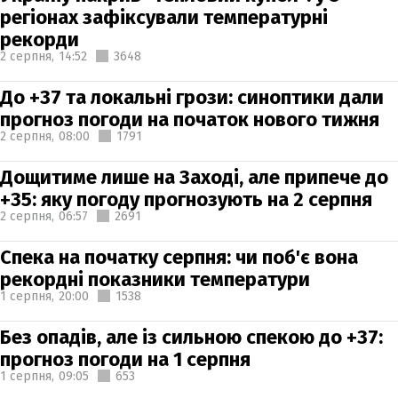
регіонах зафіксували температурні
рекорди
2 серпня,
14:52
3648
До +37 та локальні грози: синоптики дали
прогноз погоди на початок нового тижня
2 серпня,
08:00
1791
Дощитиме лише на Заході, але припече до
+35: яку погоду прогнозують на 2 серпня
2 серпня,
06:57
2691
Спека на початку серпня: чи поб'є вона
рекордні показники температури
1 серпня,
20:00
1538
Без опадів, але із сильною спекою до +37:
прогноз погоди на 1 серпня
1 серпня,
09:05
653