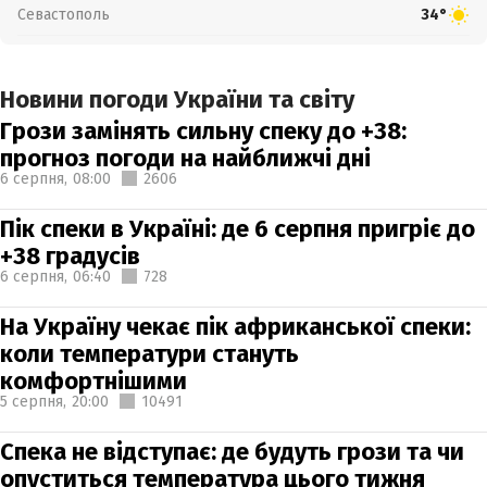
Севастополь
34°
Новини погоди України та світу
Грози замінять сильну спеку до +38:
прогноз погоди на найближчі дні
6 серпня,
08:00
2606
Пік спеки в Україні: де 6 серпня пригріє до
+38 градусів
6 серпня,
06:40
728
На Україну чекає пік африканської спеки:
коли температури стануть
комфортнішими
5 серпня,
20:00
10491
Спека не відступає: де будуть грози та чи
опуститься температура цього тижня