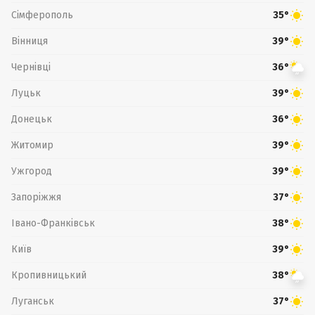
Сімферополь
35°
Вінниця
39°
Чернівці
36°
Луцьк
39°
Донецьк
36°
Житомир
39°
Ужгород
39°
Запоріжжя
37°
Івано-Франківськ
38°
Київ
39°
Кропивницький
38°
Луганськ
37°