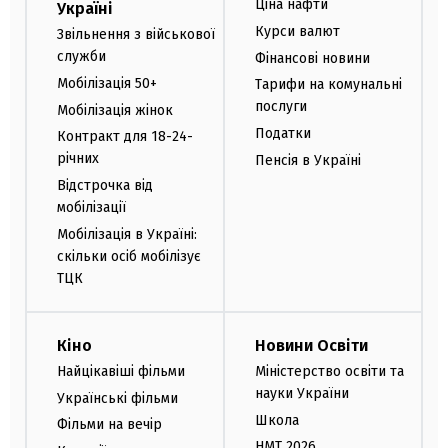
Ціна нафти
Україні
Курси валют
Звільнення з військової
служби
Фінансові новини
Мобілізація 50+
Тарифи на комунальні
послуги
Мобілізація жінок
Податки
Контракт для 18-24-
річних
Пенсія в Україні
Відстрочка від
мобілізації
Мобілізація в Україні:
скільки осіб мобілізує
ТЦК
Кіно
Новини Освіти
Найцікавіші фільми
Міністерство освіти та
науки України
Українські фільми
Школа
Фільми на вечір
НМТ 2026