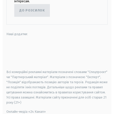
інтересам.
ДО РОЗСИЛОК
Наші додатки:
android
apple
smart tv
samsung smart tv
Всі комерційні рекламні матеріали позначені словами "Спецпроєкт"
чи "Партнерський матеріал". Матеріали з позначкою "Експерт",
"Позиція" відображають позицію авторів та героїв. Редакція може
не поділяти їхніх поглядів. Детальніше щодо реклами та правил
цитування можна ознайомитись в правилах користування сайтом.
Усі права захищені.
Матеріали сайту призначені для осіб старше
21
року (21+)
Онлайн-медіа «24 Канал»