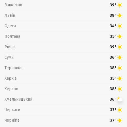
Миколаїв
39°
Львів
38°
Одеса
34°
Полтава
35°
Рівне
39°
Суми
36°
Тернопіль
38°
Харків
35°
Херсон
38°
Хмельницький
36°
Черкаси
37°
Чернігів
37°