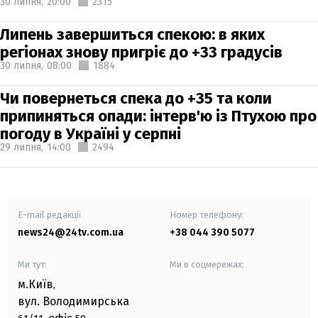
30 липня,
20:00
2315
Липень завершиться спекою: в яких
регіонах знову пригріє до +33 градусів
30 липня,
08:00
1884
Чи повернеться спека до +35 та коли
припиняться опади: інтерв'ю із Птухою про
погоду в Україні у серпні
29 липня,
14:00
2494
E-mail редакції
Номер телефону:
news24@24tv.com.ua
+38 044 390 5077
Ми тут:
Ми в соцмережах:
м.Київ
,
вул. Володимирська