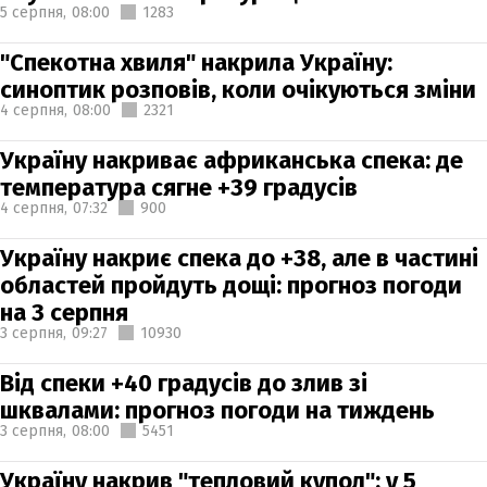
5 серпня,
08:00
1283
"Спекотна хвиля" накрила Україну:
синоптик розповів, коли очікуються зміни
4 серпня,
08:00
2321
Україну накриває африканська спека: де
температура сягне +39 градусів
4 серпня,
07:32
900
Україну накриє спека до +38, але в частині
областей пройдуть дощі: прогноз погоди
на 3 серпня
3 серпня,
09:27
10930
Від спеки +40 градусів до злив зі
шквалами: прогноз погоди на тиждень
3 серпня,
08:00
5451
Україну накрив "тепловий купол": у 5