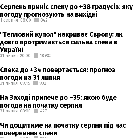
Серпень приніс спеку до +38 градусів: яку
погоду прогнозують на вихідні
1 серпня,
08:00
842
"Тепловий купол" накриває Європу: як
довго протримається сильна спека в
Україні
31 липня,
20:00
10905
Спека до +34 повертається: прогноз
погоди на 31 липня
31 липня,
09:15
932
На Заході припече до +35: якою буде
погода на початку серпня
31 липня,
08:00
427
Чи дощитиме на початку серпня під час
повернення спеки