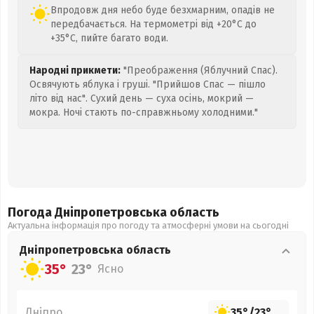
Впродовж дня небо буде безхмарним, опадів не
передбачається. На термометрі від +20°C до
+35°C, пийте багато води.
Народні прикмети:
"Преображення (Яблучний Спас).
Освячують яблука і груші. "Прийшов Спас — пішло
літо від нас". Сухий день — суха осінь, мокрий —
мокра. Ночі стають по-справжньому холодними."
Погода Дніпропетровська
область
Актуальна інформація про погоду та атмосферні умови на сьогодні
Дніпропетровська
область
35°
23°
Ясно
Дніпро
35°
/
23°