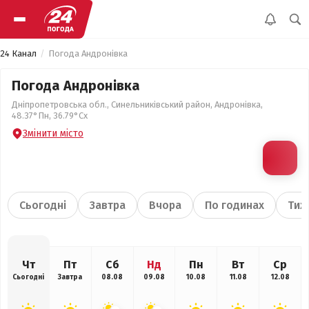
24 Канал
Погода Андронівка
Погода Андронівка
Дніпропетровська обл., Синельниківський район, Андронівка,
48.37°Пн, 36.79°Сх
Змінити місто
Сьогодні
Завтра
Вчора
По годинах
Тиж
Чт
Пт
Сб
Нд
Пн
Вт
Ср
Сьогодні
Завтра
08.08
09.08
10.08
11.08
12.08