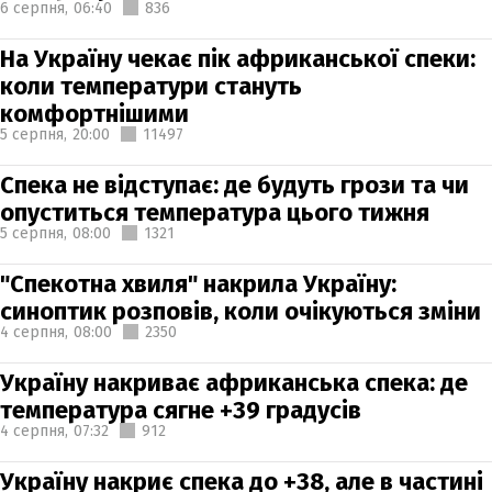
6 серпня,
06:40
836
На Україну чекає пік африканської спеки:
коли температури стануть
комфортнішими
5 серпня,
20:00
11497
Спека не відступає: де будуть грози та чи
опуститься температура цього тижня
5 серпня,
08:00
1321
"Спекотна хвиля" накрила Україну:
синоптик розповів, коли очікуються зміни
4 серпня,
08:00
2350
Україну накриває африканська спека: де
температура сягне +39 градусів
4 серпня,
07:32
912
Україну накриє спека до +38, але в частині