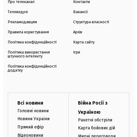
Про телеканал
Контакти
Телеведучі
Вакансії
Рекламодавцям
Структура власності
Правила користування
Архів
Політика конфіденційності
Карта сайту
Політика використання
Ігри
штучного інтелекту
Політика конфіденційності
додатку
Всі новини
Війна Росії з
Головні новини
Україною
Новини України
Ракетні обстріли
Прямий ефір
Карта бойових дій
Відеоновини
Мирні переговори