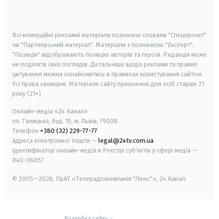
smart tv
samsung smart tv
Всі комерційні рекламні матеріали позначені словами "Спецпроєкт"
чи "Партнерський матеріал". Матеріали з позначкою "Експерт",
"Позиція" відображають позицію авторів та героїв. Редакція може
не поділяти їхніх поглядів. Детальніше щодо реклами та правил
цитування можна ознайомитись в правилах користування сайтом.
Усі права захищені.
Матеріали сайту призначені для осіб старше
21
року (21+)
Онлайн-медіа «24 Канал»
пл. Галицька, буд. 15, м. Львів, 79008
Телефон
+380 (32) 229-77-77
Адреса електронної пошти —
legal@24tv.com.ua
Ідентифікатор онлайн-медіа в Реєстрі суб'єктів у сфері медіа —
R40-06057
© 2005—2026,
ПрАТ «Телерадіокомпанія "Люкс"», 24 Канал.
Розробка сайту
-