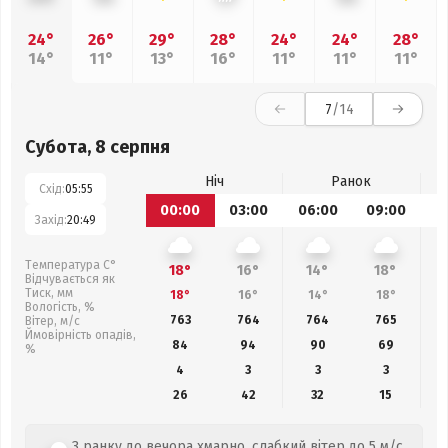
24°
26°
29°
28°
24°
24°
28°
14°
11°
13°
16°
11°
11°
11°
7
/14
Субота, 8 серпня
Ніч
Ранок
Схід:
05:55
00:00
03:00
06:00
09:00
1
Захід:
20:49
Температура С°
18°
16°
14°
18°
Відчувається як
Тиск, мм
18°
16°
14°
18°
Вологість, %
763
764
764
765
Вітер, м/с
Ймовірність опадів,
84
94
90
69
%
4
3
3
3
26
42
32
15
З ранку до вечора хмарно, слабкий вітер до 5 м/с,