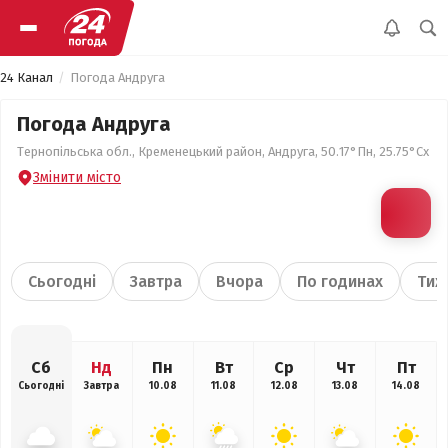
24 Канал
Погода Андруга
Погода Андруга
Тернопільська обл., Кременецький район, Андруга, 50.17°Пн, 25.75°Сх
Змінити місто
Сьогодні
Завтра
Вчора
По годинах
Тиж
Сб
Нд
Пн
Вт
Ср
Чт
Пт
Сьогодні
Завтра
10.08
11.08
12.08
13.08
14.08