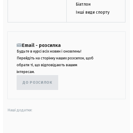
Біатлон
Інші види спорту
Email - розсилка
Будьте в курсі всіх новин і оновлень!
Перейдіть на сторінку наших розсилок, щоб
обрати ті, що відповідають вашим
інтересам.
ДО РОЗСИЛОК
Наші додатки:
android
apple