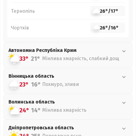
Тернопіль
26°
/
17°
Чортків
26°
/
16°
Автономна Республіка Крим
33°
21°
Мінлива хмарність, слабкий дощ
Вінницька
область
23°
16°
Похмуро, зливи
Волинська
область
24°
14°
Мінлива хмарність
Дніпропетровська
область
Переважно ясно