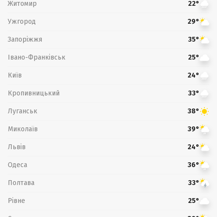
Житомир
22°
Ужгород
29°
Запоріжжя
35°
Івано-Франківськ
25°
Київ
24°
Кропивницький
33°
Луганськ
38°
Миколаїв
39°
Львів
24°
Одеса
36°
Полтава
33°
Рівне
25°