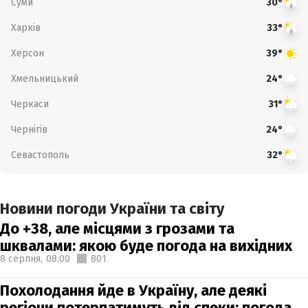
Суми
30°
Харків
33°
Херсон
39°
Хмельницький
24°
Черкаси
31°
Чернігів
24°
Севастополь
32°
Новини погоди України та світу
До +38, але місцями з грозами та
шквалами: якою буде погода на вихідних
8 серпня,
08:00
801
Похолодання йде в Україну, але деякі
регіони потерпатимуть від спеки: погода