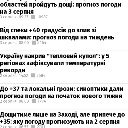
областей пройдуть дощі: прогноз погоди
на 3 серпня
3 серпня,
09:27
10987
Від спеки +40 градусів до злив зі
шквалами: прогноз погоди на тиждень
3 серпня,
08:00
5464
Україну накрив "тепловий купол": у 5
регіонах зафіксували температурні
рекорди
2 серпня,
14:52
3684
До +37 та локальні грози: синоптики дали
прогноз погоди на початок нового тижня
2 серпня,
08:00
1794
Дощитиме лише на Заході, але припече до
+35: яку погоду прогнозують на 2 серпня
2 серпня,
06:57
2701