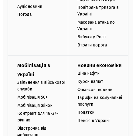
Аудіоновини
Повітряна тривога в
Україні
Погода
Масована атака по
Україні
Вибухи у Росії
Втрати ворога
Мобілізація в
Новини економіки
Ціна нафти
Україні
Курси валют
Звільнення з військової
служби
Фінансові новини
Мобілізація 50+
Тарифи на комунальні
послуги
Мобілізація жінок
Податки
Контракт для 18-24-
річних
Пенсія в Україні
Відстрочка від
мобілізації