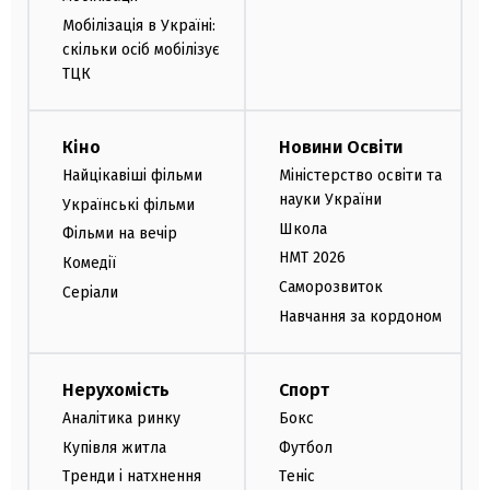
Мобілізація в Україні:
скільки осіб мобілізує
ТЦК
Кіно
Новини Освіти
Найцікавіші фільми
Міністерство освіти та
науки України
Українські фільми
Школа
Фільми на вечір
НМТ 2026
Комедії
Саморозвиток
Серіали
Навчання за кордоном
Нерухомість
Спорт
Аналітика ринку
Бокс
Купівля житла
Футбол
Тренди і натхнення
Теніс