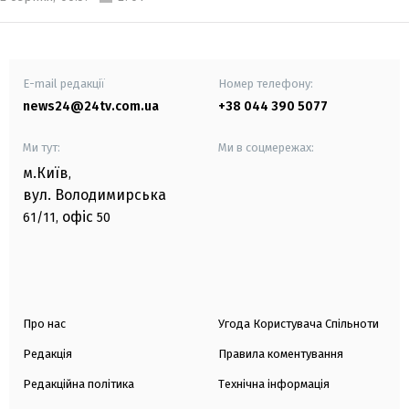
E-mail редакції
Номер телефону:
news24@24tv.com.ua
+38 044 390 5077
Ми тут:
Ми в соцмережах:
м.Київ
,
вул. Володимирська
офіс
61/11,
50
Про нас
Угода Користувача Спільноти
Редакція
Правила коментування
Редакційна політика
Технічна інформація