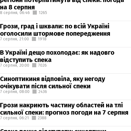
на 8 серпня
8 серпня,
06:46
1265
Грози, град і шквали: по всій Україні
оголосили штормове попередження
7 серпня,
21:00
1918
В Україні дещо похолодає: як надовго
відступить спека
7 серпня,
20:00
7026
Синоптикиня відповіла, яку негоду
очікувати після сильної спеки
7 серпня,
08:00
2436
Грози накриють частину областей на тлі
сильної спеки: прогноз погоди на 7 серпня
7 серпня,
06:21
2388