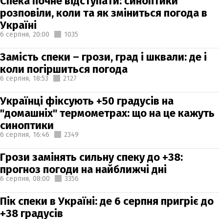
Спека почне відступати: синоптики
розповіли, коли та як зміниться погода в
Україні
6 серпня,
20:00
1035
Замість спеки – грози, град і шквали: де і
коли погіршиться погода
6 серпня,
18:53
2127
Українці фіксують +50 градусів на
"домашніх" термометрах: що на це кажуть
синоптики
6 серпня,
16:46
2349
Грози замінять сильну спеку до +38:
прогноз погоди на найближчі дні
6 серпня,
08:00
3356
Пік спеки в Україні: де 6 серпня пригріє до
+38 градусів