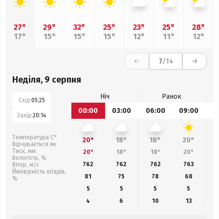
27°
29°
32°
25°
23°
25°
28°
17°
15°
15°
15°
12°
11°
12°
7
/14
Неділя, 9 серпня
Ніч
Ранок
Схід:
05:25
00:00
03:00
06:00
09:00
1
Захід:
20:14
Температура С°
20°
18°
18°
20°
Відчувається як
Тиск, мм
20°
18°
18°
20°
Вологість, %
762
762
762
763
Вітер, м/с
Ймовірність опадів,
81
75
78
68
%
5
5
5
5
4
6
10
13