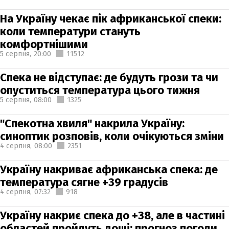
На Україну чекає пік африканської спеки:
коли температури стануть
комфортнішими
5 серпня,
20:00
11512
Спека не відступає: де будуть грози та чи
опуститься температура цього тижня
5 серпня,
08:00
1325
"Спекотна хвиля" накрила Україну:
синоптик розповів, коли очікуються зміни
4 серпня,
08:00
2351
Україну накриває африканська спека: де
температура сягне +39 градусів
4 серпня,
07:32
918
Україну накриє спека до +38, але в частині
областей пройдуть дощі: прогноз погоди