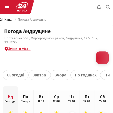
24 Канал
Погода Андрущине
Погода Андрущине
Полтавська обл., Миргородський район, Андрущине, 49.55°Пн,
33.68°Сх
Змінити місто
Сьогодні
Завтра
Вчора
По годинах
Тиж
Нд
Пн
Вт
Ср
Чт
Пт
Сб
Сьогодні
Завтра
11.08
12.08
13.08
14.08
15.08