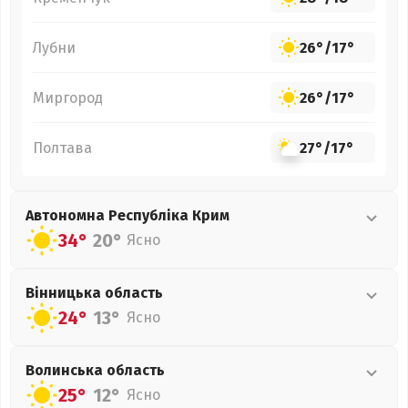
Лубни
26°
/
17°
Миргород
26°
/
17°
Полтава
27°
/
17°
Автономна Республіка Крим
34°
20°
Ясно
Вінницька
область
24°
13°
Ясно
Волинська
область
25°
12°
Ясно