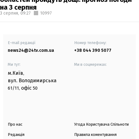
на 3 серпня
3 серпня,
09:27
10997
E-mail редакції
Номер телефону:
news24@24tv.com.ua
+38 044 390 5077
Ми тут:
Ми в соцмережах:
м.Київ
,
вул. Володимирська
офіс
61/11,
50
Про нас
Угода Користувача Спільноти
Редакція
Правила коментування