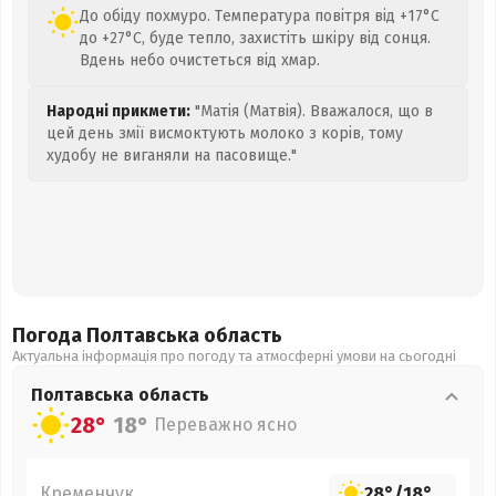
До обіду похмуро. Температура повітря від +17°C
до +27°C, буде тепло, захистіть шкіру від сонця.
Вдень небо очистеться від хмар.
Народні прикмети:
"Матія (Матвія). Вважалося, що в
цей день змії висмоктують молоко з корів, тому
худобу не виганяли на пасовище."
Погода Полтавська
область
Актуальна інформація про погоду та атмосферні умови на сьогодні
Полтавська
область
28°
18°
Переважно ясно
Кременчук
28°
/
18°