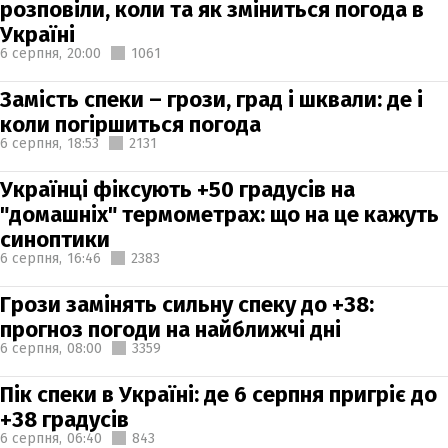
розповіли, коли та як зміниться погода в
Україні
6 серпня,
20:00
1061
Замість спеки – грози, град і шквали: де і
коли погіршиться погода
6 серпня,
18:53
2131
Українці фіксують +50 градусів на
"домашніх" термометрах: що на це кажуть
синоптики
6 серпня,
16:46
2383
Грози замінять сильну спеку до +38:
прогноз погоди на найближчі дні
6 серпня,
08:00
3359
Пік спеки в Україні: де 6 серпня пригріє до
+38 градусів
6 серпня,
06:40
843