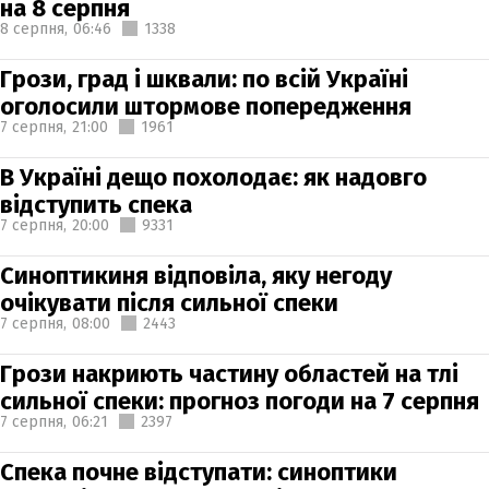
на 8 серпня
8 серпня,
06:46
1338
Грози, град і шквали: по всій Україні
оголосили штормове попередження
7 серпня,
21:00
1961
В Україні дещо похолодає: як надовго
відступить спека
7 серпня,
20:00
9331
Синоптикиня відповіла, яку негоду
очікувати після сильної спеки
7 серпня,
08:00
2443
Грози накриють частину областей на тлі
сильної спеки: прогноз погоди на 7 серпня
7 серпня,
06:21
2397
Спека почне відступати: синоптики