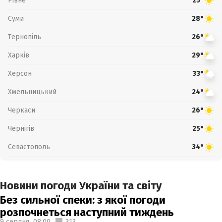
Рівне
25°
Суми
28°
Тернопіль
26°
Харків
29°
Херсон
33°
Хмельницький
24°
Черкаси
26°
Чернігів
25°
Севастополь
34°
Новини погоди України та світу
Без сильної спеки: з якої погоди
розпочнеться наступний тиждень
9 серпня,
08:00
313