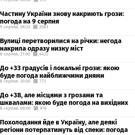
Частину України знову накриють грози:
погода на 9 серпня
9 серпня,
06:33
2083
Вулиці перетворилися на річки: негода
накрила одразу низку міст
8 серпня,
21:00
4422
До +33 градусів і локальні грози: якою
буде погода найближчими днями
8 серпня,
20:00
772
До +38, але місцями з грозами та
шквалами: якою буде погода на вихідних
8 серпня,
08:00
976
Похолодання йде в Україну, але деякі
регіони потерпатимуть від спеки: погода