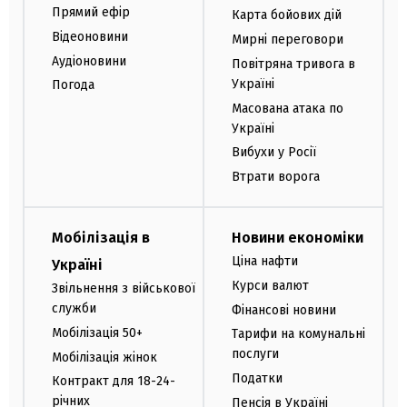
Прямий ефір
Карта бойових дій
Відеоновини
Мирні переговори
Аудіоновини
Повітряна тривога в
Україні
Погода
Масована атака по
Україні
Вибухи у Росії
Втрати ворога
Мобілізація в
Новини економіки
Ціна нафти
Україні
Курси валют
Звільнення з військової
служби
Фінансові новини
Мобілізація 50+
Тарифи на комунальні
послуги
Мобілізація жінок
Податки
Контракт для 18-24-
річних
Пенсія в Україні