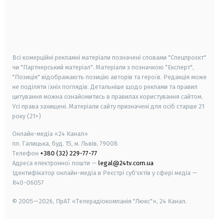
android
apple
smart tv
samsung smart tv
Всі комерційні рекламні матеріали позначені словами "Спецпроєкт"
чи "Партнерський матеріал". Матеріали з позначкою "Експерт",
"Позиція" відображають позицію авторів та героїв. Редакція може
не поділяти їхніх поглядів. Детальніше щодо реклами та правил
цитування можна ознайомитись в правилах користування сайтом.
Усі права захищені.
Матеріали сайту призначені для осіб старше
21
року (21+)
Онлайн-медіа «24 Канал»
пл. Галицька, буд. 15, м. Львів, 79008
Телефон
+380 (32) 229-77-77
Адреса електронної пошти —
legal@24tv.com.ua
Ідентифікатор онлайн-медіа в Реєстрі суб'єктів у сфері медіа —
R40-06057
© 2005—2026,
ПрАТ «Телерадіокомпанія "Люкс"», 24 Канал.