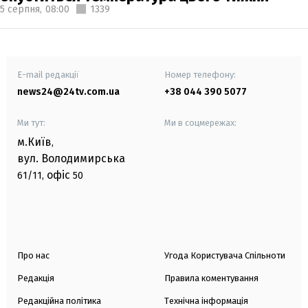
5 серпня,
08:00
1339
E-mail редакції
Номер телефону:
news24@24tv.com.ua
+38 044 390 5077
Ми тут:
Ми в соцмережах:
м.Київ
,
вул. Володимирська
офіс
61/11,
50
Про нас
Угода Користувача Спільноти
Редакція
Правила коментування
Редакційна політика
Технічна інформація