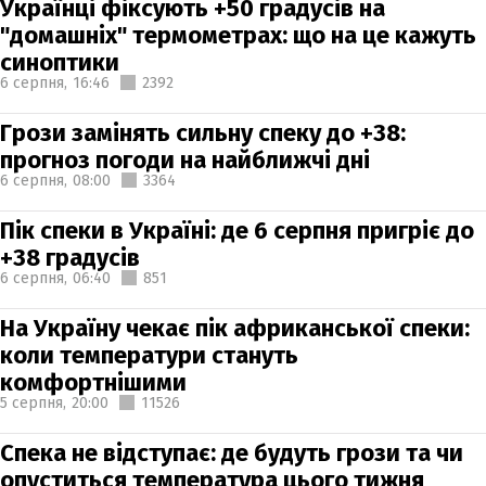
Українці фіксують +50 градусів на
"домашніх" термометрах: що на це кажуть
синоптики
6 серпня,
16:46
2392
Грози замінять сильну спеку до +38:
прогноз погоди на найближчі дні
6 серпня,
08:00
3364
Пік спеки в Україні: де 6 серпня пригріє до
+38 градусів
6 серпня,
06:40
851
На Україну чекає пік африканської спеки:
коли температури стануть
комфортнішими
5 серпня,
20:00
11526
Спека не відступає: де будуть грози та чи
опуститься температура цього тижня