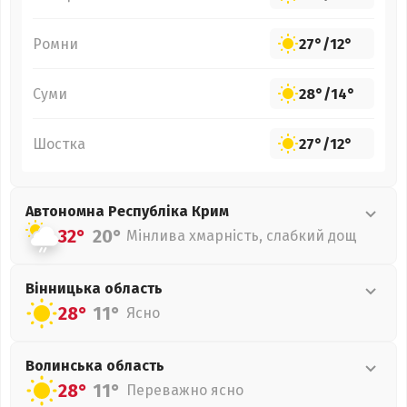
Ромни
27°
/
12°
Суми
28°
/
14°
Шостка
27°
/
12°
Автономна Республіка Крим
32°
20°
Мінлива хмарність, слабкий дощ
Вінницька
область
28°
11°
Ясно
Волинська
область
28°
11°
Переважно ясно