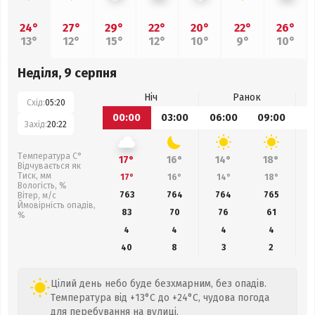
24°
27°
29°
22°
20°
22°
26°
13°
12°
15°
12°
10°
9°
10°
Неділя, 9 серпня
Ніч
Ранок
Схід:
05:20
00:00
03:00
06:00
09:00
1
Захід:
20:22
Температура С°
17°
16°
14°
18°
Відчувається як
Тиск, мм
17°
16°
14°
18°
Вологість, %
763
764
764
765
Вітер, м/с
Ймовірність опадів,
83
70
76
61
%
4
4
4
4
40
8
3
2
Цілий день небо буде безхмарним, без опадів.
Температура від +13°C до +24°C, чудова погода
для перебування на вулиці.