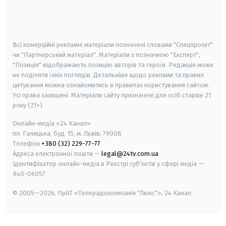
android
apple
smart tv
samsung smart tv
Всі комерційні рекламні матеріали позначені словами "Спецпроєкт"
чи "Партнерський матеріал". Матеріали з позначкою "Експерт",
"Позиція" відображають позицію авторів та героїв. Редакція може
не поділяти їхніх поглядів. Детальніше щодо реклами та правил
цитування можна ознайомитись в правилах користування сайтом.
Усі права захищені.
Матеріали сайту призначені для осіб старше
21
року (21+)
Онлайн-медіа «24 Канал»
пл. Галицька, буд. 15, м. Львів, 79008
Телефон
+380 (32) 229-77-77
Адреса електронної пошти —
legal@24tv.com.ua
Ідентифікатор онлайн-медіа в Реєстрі суб'єктів у сфері медіа —
R40-06057
© 2005—2026,
ПрАТ «Телерадіокомпанія "Люкс"», 24 Канал.