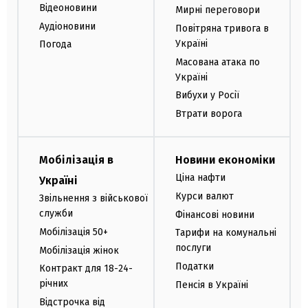
Відеоновини
Мирні переговори
Аудіоновини
Повітряна тривога в
Україні
Погода
Масована атака по
Україні
Вибухи у Росії
Втрати ворога
Мобілізація в
Новини економіки
Ціна нафти
Україні
Курси валют
Звільнення з військової
служби
Фінансові новини
Мобілізація 50+
Тарифи на комунальні
послуги
Мобілізація жінок
Податки
Контракт для 18-24-
річних
Пенсія в Україні
Відстрочка від