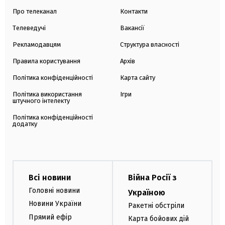
Про телеканал
Контакти
Телеведучі
Вакансії
Рекламодавцям
Структура власності
Правила користування
Архів
Політика конфіденційності
Карта сайту
Політика використання
Ігри
штучного інтелекту
Політика конфіденційності
додатку
Всі новини
Війна Росії з
Головні новини
Україною
Новини України
Ракетні обстріли
Прямий ефір
Карта бойових дій