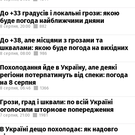
До +33 градусів і локальні грози: якою
буде погода найближчими днями
8 серпня,
20:00
882
До +38, але місцями з грозами та
шквалами: якою буде погода на вихідних
8 серпня,
08:00
986
Похолодання йде в Україну, але деякі
регіони потерпатимуть від спеки: погода
на 8 серпня
8 серпня,
06:46
1366
Грози, град і шквали: по всій Україні
оголосили штормове попередження
7 серпня,
21:00
1981
В Україні дещо похолодає: як надовго