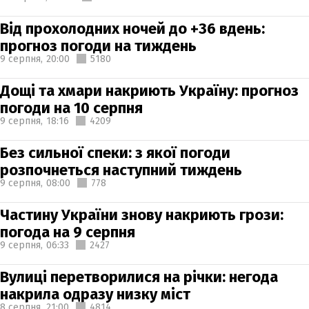
Від прохолодних ночей до +36 вдень:
прогноз погоди на тиждень
9 серпня,
20:00
5180
Дощі та хмари накриють Україну: прогноз
погоди на 10 серпня
9 серпня,
18:16
4209
Без сильної спеки: з якої погоди
розпочнеться наступний тиждень
9 серпня,
08:00
778
Частину України знову накриють грози:
погода на 9 серпня
9 серпня,
06:33
2427
Вулиці перетворилися на річки: негода
накрила одразу низку міст
8 серпня,
21:00
4814