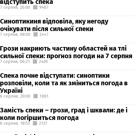
відступить спека
7 серпня,
20:00
9467
Синоптикиня відповіла, яку негоду
очікувати після сильної спеки
7 серпня,
08:00
2447
Грози накриють частину областей на тлі
сильної спеки: прогноз погоди на 7 серпня
7 серпня,
06:21
2405
Спека почне відступати: синоптики
розповіли, коли та як зміниться погода в
Україні
6 серпня,
20:00
1081
Замість спеки – грози, град і шквали: де і
коли погіршиться погода
6 серпня,
18:53
2137