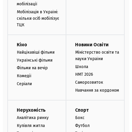
мобілізації
Мобілізація в Україні:
скільки осіб мобілізує
ТЦК
Кіно
Новини Освіти
Найцікавіші фільми
Міністерство освіти та
науки України
Українські фільми
Школа
Фільми на вечір
НМТ 2026
Комедії
Саморозвиток
Серіали
Навчання за кордоном
Нерухомість
Спорт
Аналітика ринку
Бокс
Купівля житла
Футбол