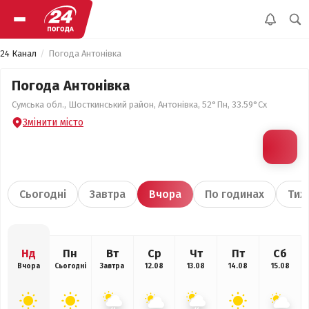
24 Канал
Погода Антонівка
Погода Антонівка
Сумська обл., Шосткинський район, Антонівка, 52°Пн, 33.59°Сх
Змінити місто
Сьогодні
Завтра
Вчора
По годинах
Тиж
Нд
Пн
Вт
Ср
Чт
Пт
Сб
Вчора
Сьогодні
Завтра
12.08
13.08
14.08
15.08