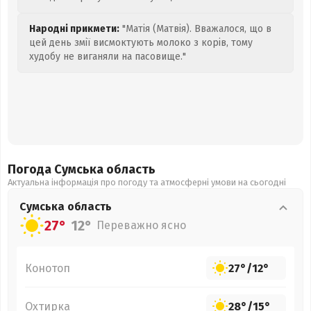
Народні прикмети:
"Матія (Матвія). Вважалося, що в
цей день змії висмоктують молоко з корів, тому
худобу не виганяли на пасовище."
Погода Сумська
область
Актуальна інформація про погоду та атмосферні умови на сьогодні
Сумська
область
27°
12°
Переважно ясно
Конотоп
27°
/
12°
Охтирка
28°
/
15°