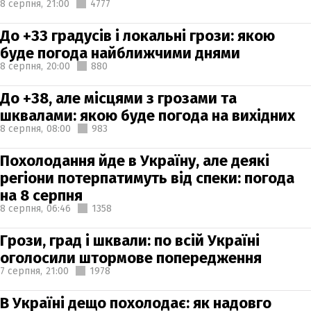
8 серпня,
21:00
4777
До +33 градусів і локальні грози: якою
буде погода найближчими днями
8 серпня,
20:00
880
До +38, але місцями з грозами та
шквалами: якою буде погода на вихідних
8 серпня,
08:00
983
Похолодання йде в Україну, але деякі
регіони потерпатимуть від спеки: погода
на 8 серпня
8 серпня,
06:46
1358
Грози, град і шквали: по всій Україні
оголосили штормове попередження
7 серпня,
21:00
1978
В Україні дещо похолодає: як надовго