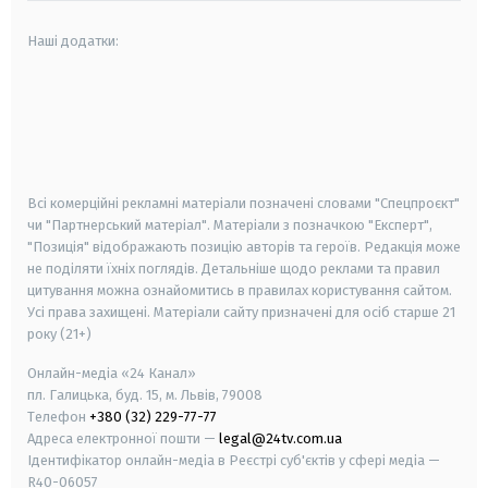
Наші додатки:
android
apple
smart tv
samsung smart tv
Всі комерційні рекламні матеріали позначені словами "Спецпроєкт"
чи "Партнерський матеріал". Матеріали з позначкою "Експерт",
"Позиція" відображають позицію авторів та героїв. Редакція може
не поділяти їхніх поглядів. Детальніше щодо реклами та правил
цитування можна ознайомитись в правилах користування сайтом.
Усі права захищені.
Матеріали сайту призначені для осіб старше
21
року (21+)
Онлайн-медіа «24 Канал»
пл. Галицька, буд. 15, м. Львів, 79008
Телефон
+380 (32) 229-77-77
Адреса електронної пошти —
legal@24tv.com.ua
Ідентифікатор онлайн-медіа в Реєстрі суб'єктів у сфері медіа —
R40-06057