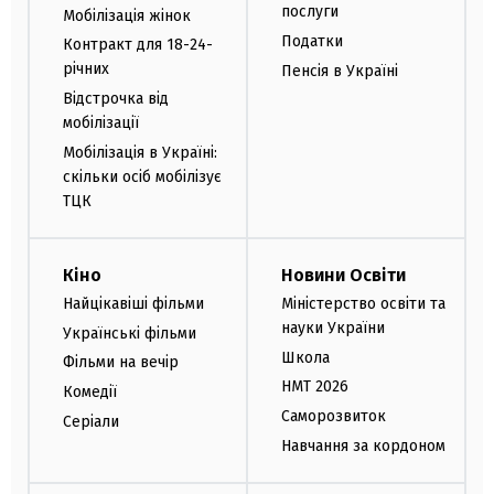
послуги
Мобілізація жінок
Податки
Контракт для 18-24-
річних
Пенсія в Україні
Відстрочка від
мобілізації
Мобілізація в Україні:
скільки осіб мобілізує
ТЦК
Кіно
Новини Освіти
Найцікавіші фільми
Міністерство освіти та
науки України
Українські фільми
Школа
Фільми на вечір
НМТ 2026
Комедії
Саморозвиток
Серіали
Навчання за кордоном