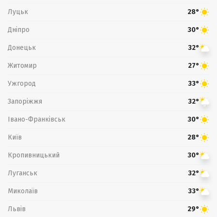
Луцьк
28°
Дніпро
30°
Донецьк
32°
Житомир
27°
Ужгород
33°
Запоріжжя
32°
Івано-Франківськ
30°
Київ
28°
Кропивницький
30°
Луганськ
32°
Миколаїв
33°
Львів
29°