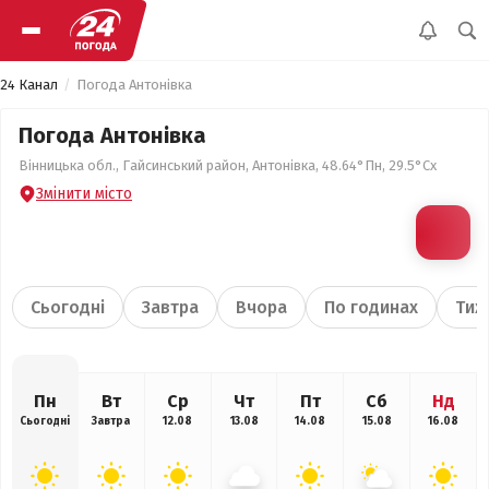
24 Канал
Погода Антонівка
Погода Антонівка
Вінницька обл., Гайсинський район, Антонівка, 48.64°Пн, 29.5°Сх
Змінити місто
Сьогодні
Завтра
Вчора
По годинах
Тиж
Пн
Вт
Ср
Чт
Пт
Сб
Нд
Сьогодні
Завтра
12.08
13.08
14.08
15.08
16.08