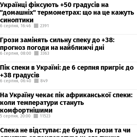
Українці фіксують +50 градусів на
"домашніх" термометрах: що на це кажуть
синоптики
6 серпня,
16:46
2391
Грози замінять сильну спеку до +38:
прогноз погоди на найближчі дні
6 серпня,
08:00
3363
Пік спеки в Україні: де 6 серпня пригріє до
+38 градусів
6 серпня,
06:40
849
На Україну чекає пік африканської спеки:
коли температури стануть
комфортнішими
5 серпня,
20:00
11523
Спека не відступає: де будуть грози та чи