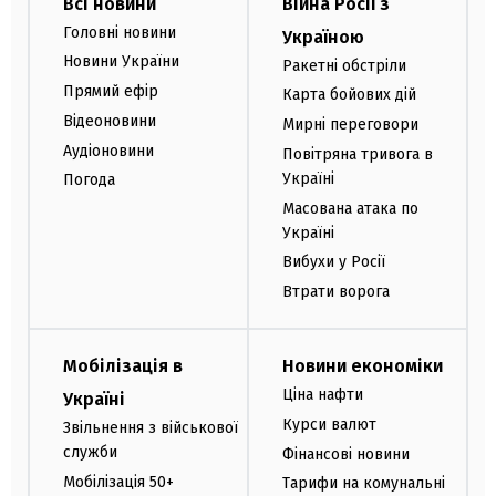
Всі новини
Війна Росії з
Головні новини
Україною
Новини України
Ракетні обстріли
Прямий ефір
Карта бойових дій
Відеоновини
Мирні переговори
Аудіоновини
Повітряна тривога в
Україні
Погода
Масована атака по
Україні
Вибухи у Росії
Втрати ворога
Мобілізація в
Новини економіки
Ціна нафти
Україні
Курси валют
Звільнення з військової
служби
Фінансові новини
Мобілізація 50+
Тарифи на комунальні