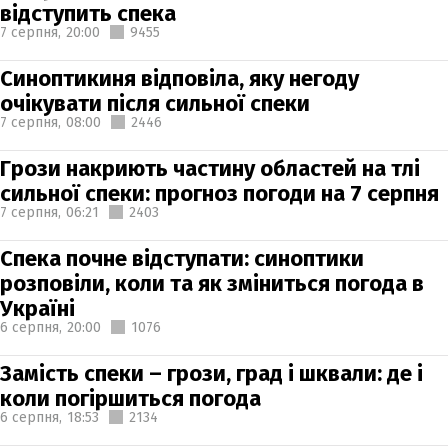
відступить спека
7 серпня,
20:00
9455
Синоптикиня відповіла, яку негоду
очікувати після сильної спеки
7 серпня,
08:00
2446
Грози накриють частину областей на тлі
сильної спеки: прогноз погоди на 7 серпня
7 серпня,
06:21
2403
Спека почне відступати: синоптики
розповіли, коли та як зміниться погода в
Україні
6 серпня,
20:00
1076
Замість спеки – грози, град і шквали: де і
коли погіршиться погода
6 серпня,
18:53
2134