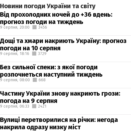
Новини погоди України та світу
Від прохолодних ночей до +36 вдень:
прогноз погоди на тиждень
9 серпня,
20:00
3456
Дощі та хмари накриють Україну: прогноз
погоди на 10 серпня
9 серпня,
18:16
3729
Без сильної спеки: з якої погоди
розпочнеться наступний тиждень
9 серпня,
08:00
668
Частину України знову накриють грози:
погода на 9 серпня
9 серпня,
06:33
2421
Вулиці перетворилися на річки: негода
накрила одразу низку міст