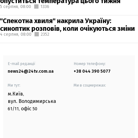
опуститься температура цього тижня
5 серпня,
08:00
1336
"Спекотна хвиля" накрила Україну:
синоптик розповів, коли очікуються зміни
4 серпня,
08:00
2352
E-mail редакції
Номер телефону:
news24@24tv.com.ua
+38 044 390 5077
Ми тут:
Ми в соцмережах:
м.Київ
,
вул. Володимирська
офіс
61/11,
50