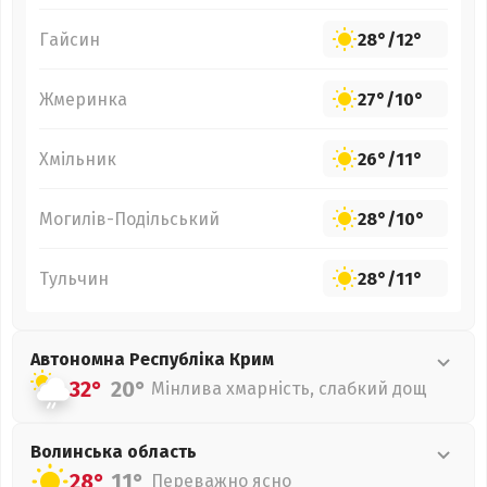
Гайсин
28°
/
12°
Жмеринка
27°
/
10°
Хмільник
26°
/
11°
Могилів-Подільський
28°
/
10°
Тульчин
28°
/
11°
Автономна Республіка Крим
32°
20°
Мінлива хмарність, слабкий дощ
Волинська
область
28°
11°
Переважно ясно