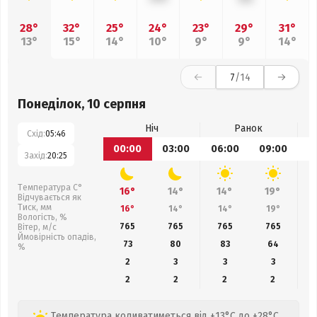
28°
32°
25°
24°
23°
29°
31°
13°
15°
14°
10°
9°
9°
14°
7
/14
Понеділок, 10 серпня
Ніч
Ранок
Схід:
05:46
00:00
03:00
06:00
09:00
1
Захід:
20:25
Температура С°
16°
14°
14°
19°
Відчувається як
Тиск, мм
16°
14°
14°
19°
Вологість, %
765
765
765
765
Вітер, м/с
Ймовірність опадів,
73
80
83
64
%
2
3
3
3
2
2
2
2
Температура коливатиметься від +13°C до +28°C,