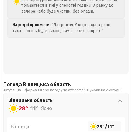
тримайтеся в тіні у спекотні години. З ранку до
вечора небо буде чистим, без опадів.
Народні прикмети:
"Лаврентія. Якщо вода в річці
тиха — осінь буде тихою, зима — без завірюх."
Погода Вінницька
область
Актуальна інформація про погоду та атмосферні умови на сьогодні
Вінницька
область
28°
11°
Ясно
Вінниця
28°
/
11°