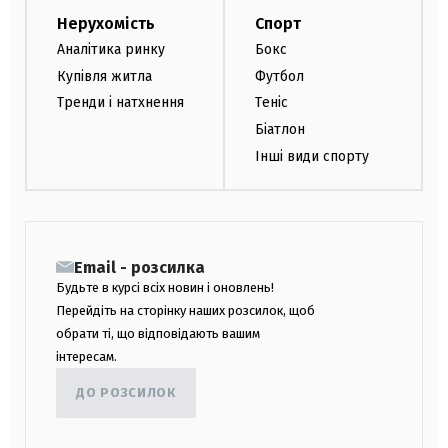
Нерухомість
Спорт
Аналітика ринку
Бокс
Купівля житла
Футбол
Тренди і натхнення
Теніс
Біатлон
Інші види спорту
Email - розсилка
Будьте в курсі всіх новин і оновлень!
Перейдіть на сторінку наших розсилок, щоб
обрати ті, що відповідають вашим
інтересам.
ДО РОЗСИЛОК