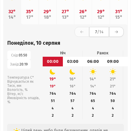
32°
35°
29°
27°
26°
29°
31°
14°
17°
18°
13°
12°
12°
15°
7
/14
Понеділок, 10 серпня
Ніч
Ранок
Схід:
05:50
00:00
03:00
06:00
09:00
1
Захід:
20:19
Температура С°
19°
16°
14°
21°
Відчувається як
Тиск, мм
19°
16°
14°
21°
Вологість, %
764
764
764
764
Вітер, м/с
Ймовірність опадів,
51
57
65
50
%
4
4
4
4
2
2
2
2
Цілий день небо буде безхмарним, опадів не