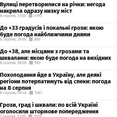
Вулиці перетворилися на річки: негода
накрила одразу низку міст
8 серпня,
21:00
4790
До +33 градусів і локальні грози: якою
буде погода найближчими днями
8 серпня,
20:00
880
До +38, але місцями з грозами та
шквалами: якою буде погода на вихідних
8 серпня,
08:00
983
Похолодання йде в Україну, але деякі
регіони потерпатимуть від спеки: погода
на 8 серпня
8 серпня,
06:46
1361
Грози, град і шквали: по всій Україні
оголосили штормове попередження
7 серпня,
21:00
1978