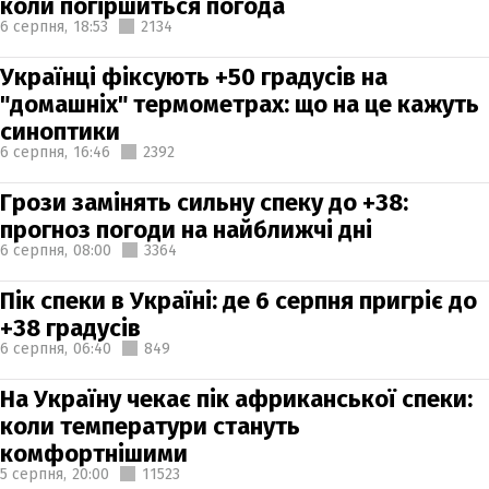
коли погіршиться погода
6 серпня,
18:53
2134
Українці фіксують +50 градусів на
"домашніх" термометрах: що на це кажуть
синоптики
6 серпня,
16:46
2392
Грози замінять сильну спеку до +38:
прогноз погоди на найближчі дні
6 серпня,
08:00
3364
Пік спеки в Україні: де 6 серпня пригріє до
+38 градусів
6 серпня,
06:40
849
На Україну чекає пік африканської спеки:
коли температури стануть
комфортнішими
5 серпня,
20:00
11523