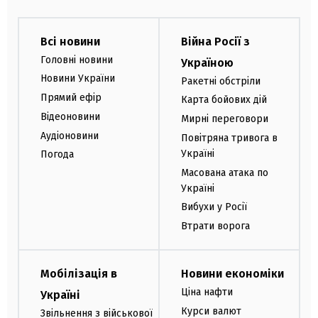
Всі новини
Війна Росії з
Головні новини
Україною
Новини України
Ракетні обстріли
Прямий ефір
Карта бойових дій
Відеоновини
Мирні переговори
Аудіоновини
Повітряна тривога в
Україні
Погода
Масована атака по
Україні
Вибухи у Росії
Втрати ворога
Мобілізація в
Новини економіки
Ціна нафти
Україні
Курси валют
Звільнення з військової