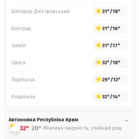
Білгород-Дністровський
31°
/
18°
Болград
31°
/
16°
Ізмаїл
31°
/
17°
Одеса
32°
/
18°
Подільськ
29°
/
12°
Роздільна
32°
/
14°
Автономна Республіка Крим
32°
20°
Мінлива хмарність, слабкий дощ