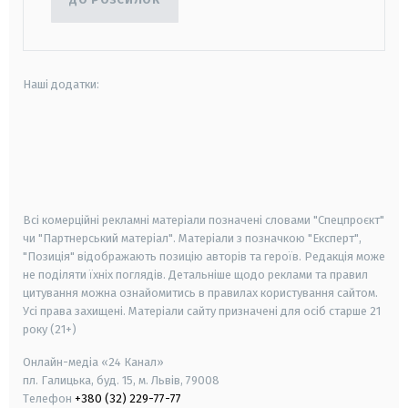
Наші додатки:
android
apple
smart tv
samsung smart tv
Всі комерційні рекламні матеріали позначені словами "Спецпроєкт"
чи "Партнерський матеріал". Матеріали з позначкою "Експерт",
"Позиція" відображають позицію авторів та героїв. Редакція може
не поділяти їхніх поглядів. Детальніше щодо реклами та правил
цитування можна ознайомитись в правилах користування сайтом.
Усі права захищені.
Матеріали сайту призначені для осіб старше
21
року (21+)
Онлайн-медіа «24 Канал»
пл. Галицька, буд. 15, м. Львів, 79008
Телефон
+380 (32) 229-77-77