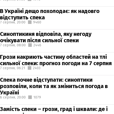
В Україні дещо похолодає: як надовго
відступить спека
7 серпня,
20:00
9460
Синоптикиня відповіла, яку негоду
очікувати після сильної спеки
7 серпня,
08:00
2446
Грози накриють частину областей на тлі
сильної спеки: прогноз погоди на 7 серпня
7 серпня,
06:21
2403
Спека почне відступати: синоптики
розповіли, коли та як зміниться погода в
Україні
6 серпня,
20:00
1079
Замість спеки – грози, град і шквали: де і