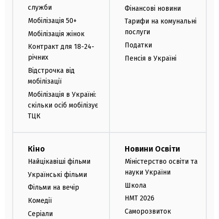
служби
Фінансові новини
Мобілізація 50+
Тарифи на комунальні
послуги
Мобілізація жінок
Податки
Контракт для 18-24-
річних
Пенсія в Україні
Відстрочка від
мобілізації
Мобілізація в Україні:
скільки осіб мобілізує
ТЦК
Кіно
Новини Освіти
Найцікавіші фільми
Міністерство освіти та
науки України
Українські фільми
Школа
Фільми на вечір
НМТ 2026
Комедії
Саморозвиток
Серіали