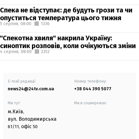
Спека не відступає: де будуть грози та чи
опуститься температура цього тижня
5 серпня,
08:00
1336
"Спекотна хвиля" накрила Україну:
синоптик розповів, коли очікуються зміни
4 серпня,
08:00
2352
E-mail редакції
Номер телефону:
news24@24tv.com.ua
+38 044 390 5077
Ми тут:
Ми в соцмережах:
м.Київ
,
вул. Володимирська
офіс
61/11,
50