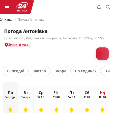
24 Канал
Погода Антонівка
Погода Антонівка
Одеська обл., Роздільнянський район, Антонівка, 46.77°Пн, 30.1°Сх
Змінити місто
Сьогодні
Завтра
Вчора
По годинах
Тиж
Пн
Вт
Ср
Чт
Пт
Сб
Нд
Сьогодні
Завтра
12.08
13.08
14.08
15.08
16.08