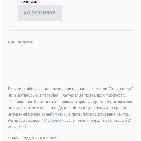
інтересам.
ДО РОЗСИЛОК
Наші додатки:
android
apple
smart tv
samsung smart tv
Всі комерційні рекламні матеріали позначені словами "Спецпроєкт"
чи "Партнерський матеріал". Матеріали з позначкою "Експерт",
"Позиція" відображають позицію авторів та героїв. Редакція може
не поділяти їхніх поглядів. Детальніше щодо реклами та правил
цитування можна ознайомитись в правилах користування сайтом.
Усі права захищені.
Матеріали сайту призначені для осіб старше
21
року (21+)
Онлайн-медіа «24 Канал»