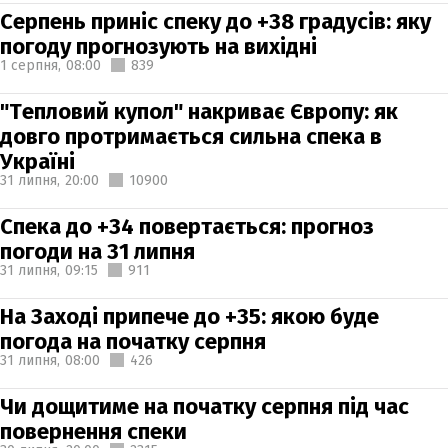
Серпень приніс спеку до +38 градусів: яку
погоду прогнозують на вихідні
1 серпня,
08:00
839
"Тепловий купол" накриває Європу: як
довго протримається сильна спека в
Україні
31 липня,
20:00
10900
Спека до +34 повертається: прогноз
погоди на 31 липня
31 липня,
09:15
911
На Заході припече до +35: якою буде
погода на початку серпня
31 липня,
08:00
426
Чи дощитиме на початку серпня під час
повернення спеки