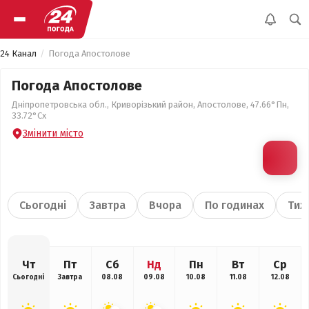
24 Канал
Погода Апостолове
Погода Апостолове
Дніпропетровська обл., Криворізький район, Апостолове, 47.66°Пн,
33.72°Сх
Змінити місто
Сьогодні
Завтра
Вчора
По годинах
Тиж
Чт
Пт
Сб
Нд
Пн
Вт
Ср
Сьогодні
Завтра
08.08
09.08
10.08
11.08
12.08