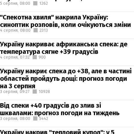
5 серпня,
08:00
1262
"Спекотна хвиля" накрила Україну:
синоптик розповів, коли очікуються зміни
4 серпня,
08:00
2313
Україну накриває африканська спека: де
температура сягне +39 градусів
4 серпня,
07:32
900
Україну накриє спека до +38, але в частині
областей пройдуть дощі: прогноз погоди
на 3 серпня
3 серпня,
09:27
10928
Від спеки +40 градусів до злив зі
шквалами: прогноз погоди на тиждень
3 серпня,
08:00
5442
Україну накрив "тепловий купол": у 5