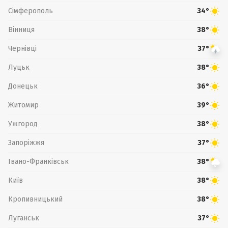
Сімферополь
34°
Вінниця
38°
Чернівці
37°
Луцьк
38°
Донецьк
36°
Житомир
39°
Ужгород
38°
Запоріжжя
37°
Івано-Франківськ
38°
Київ
38°
Кропивницький
38°
Луганськ
37°