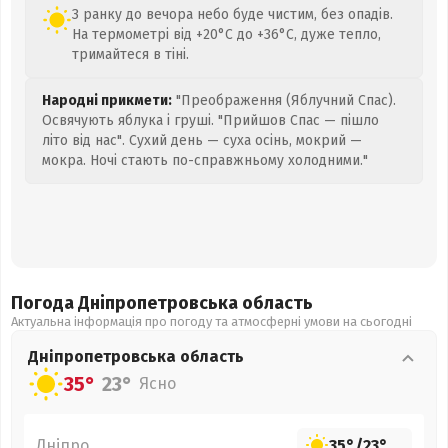
З ранку до вечора небо буде чистим, без опадів.
На термометрі від +20°C до +36°C, дуже тепло,
тримайтеся в тіні.
Народні прикмети:
"Преображення (Яблучний Спас).
Освячують яблука і груші. "Прийшов Спас — пішло
літо від нас". Сухий день — суха осінь, мокрий —
мокра. Ночі стають по-справжньому холодними."
Погода Дніпропетровська
область
Актуальна інформація про погоду та атмосферні умови на сьогодні
Дніпропетровська
область
35°
23°
Ясно
Дніпро
35°
/
23°