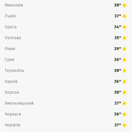
Миколаїв
38°
Львів
37°
Одеса
34°
Полтава
35°
Рівне
39°
Суми
36°
Тернопіль
38°
Харків
36°
Херсон
38°
Хмельницький
37°
Черкаси
36°
Чернігів
37°