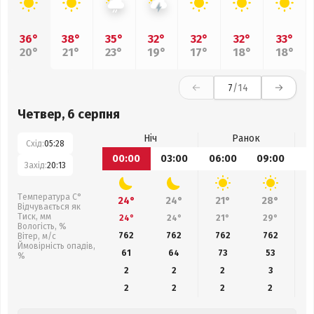
36°
38°
35°
32°
32°
32°
33°
20°
21°
23°
19°
17°
18°
18°
7
/14
Четвер, 6 серпня
Ніч
Ранок
Схід:
05:28
00:00
03:00
06:00
09:00
1
Захід:
20:13
Температура С°
24°
24°
21°
28°
Відчувається як
Тиск, мм
24°
24°
21°
29°
Вологість, %
762
762
762
762
Вітер, м/с
Ймовірність опадів,
61
64
73
53
%
2
2
2
3
2
2
2
2