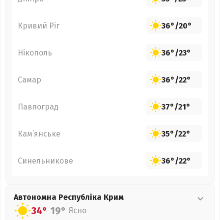
Кривий Ріг
36°
/
20°
Нікополь
36°
/
23°
Самар
36°
/
22°
Павлоград
37°
/
21°
Кам’янське
35°
/
22°
Синельникове
36°
/
22°
Автономна Республіка Крим
34°
19°
Ясно