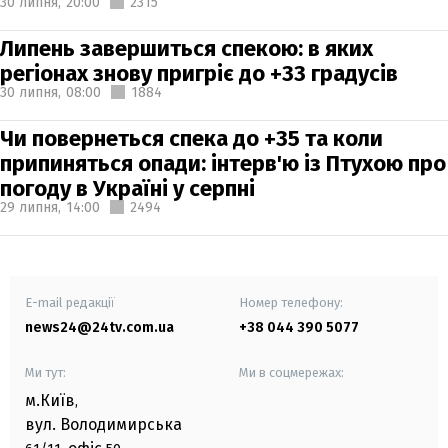
30 липня,
20:00
2315
Липень завершиться спекою: в яких
регіонах знову пригріє до +33 градусів
30 липня,
08:00
1884
Чи повернеться спека до +35 та коли
припиняться опади: інтерв'ю із Птухою про
погоду в Україні у серпні
29 липня,
14:00
2494
E-mail редакції
Номер телефону:
news24@24tv.com.ua
+38 044 390 5077
Ми тут:
Ми в соцмережах:
м.Київ
,
вул. Володимирська