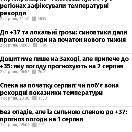
регіонах зафіксували температурні
рекорди
2 серпня,
14:52
3639
До +37 та локальні грози: синоптики дали
прогноз погоди на початок нового тижня
2 серпня,
08:00
1789
Дощитиме лише на Заході, але припече до
+35: яку погоду прогнозують на 2 серпня
2 серпня,
06:57
2691
Спека на початку серпня: чи поб'є вона
рекордні показники температури
1 серпня,
20:00
1538
Без опадів, але із сильною спекою до +37:
прогноз погоди на 1 серпня
1 серпня,
09:05
651