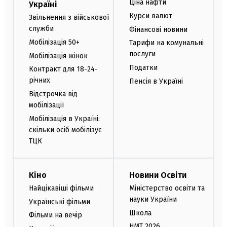
Ціна нафти
Україні
Курси валют
Звільнення з військової
служби
Фінансові новини
Мобілізація 50+
Тарифи на комунальні
послуги
Мобілізація жінок
Податки
Контракт для 18-24-
річних
Пенсія в Україні
Відстрочка від
мобілізації
Мобілізація в Україні:
скільки осіб мобілізує
ТЦК
Кіно
Новини Освіти
Найцікавіші фільми
Міністерство освіти та
науки України
Українські фільми
Школа
Фільми на вечір
НМТ 2026