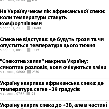
6 серпня,
06:40
832
На Україну чекає пік африканської спеки:
коли температури стануть
комфортнішими
5 серпня,
20:00
11480
Спека не відступає: де будуть грози та чи
опуститься температура цього тижня
5 серпня,
08:00
1319
"Спекотна хвиля" накрила Україну:
синоптик розповів, коли очікуються зміни
4 серпня,
08:00
2350
Україну накриває африканська спека: де
температура сягне +39 градусів
4 серпня,
07:32
911
Україну накриє спека до +38, але в частині