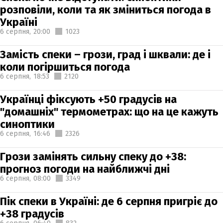
розповіли, коли та як зміниться погода в
Україні
6 серпня,
20:00
1023
Замість спеки – грози, град і шквали: де і
коли погіршиться погода
6 серпня,
18:53
2120
Українці фіксують +50 градусів на
"домашніх" термометрах: що на це кажуть
синоптики
6 серпня,
16:46
2326
Грози замінять сильну спеку до +38:
прогноз погоди на найближчі дні
6 серпня,
08:00
3349
Пік спеки в Україні: де 6 серпня пригріє до
+38 градусів