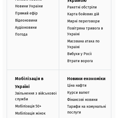
Україною
Новини України
Ракетні обстріли
Прямий ефір
Карта бойових дій
Відеоновини
Мирні переговори
Аудіоновини
Повітряна тривога в
Україні
Погода
Масована атака по
Україні
Вибухи у Росії
Втрати ворога
Мобілізація в
Новини економіки
Ціна нафти
Україні
Курси валют
Звільнення з військової
служби
Фінансові новини
Мобілізація 50+
Тарифи на комунальні
послуги
Мобілізація жінок