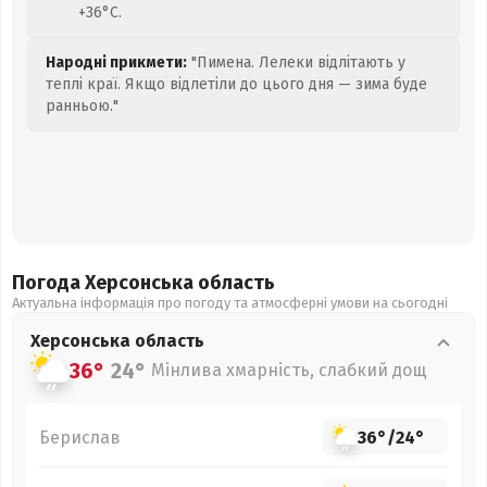
+36°C.
Народні прикмети:
"Пимена. Лелеки відлітають у
теплі краї. Якщо відлетіли до цього дня — зима буде
ранньою."
Погода Херсонська
область
Актуальна інформація про погоду та атмосферні умови на сьогодні
Херсонська
область
36°
24°
Мінлива хмарність, слабкий дощ
Берислав
36°
/
24°