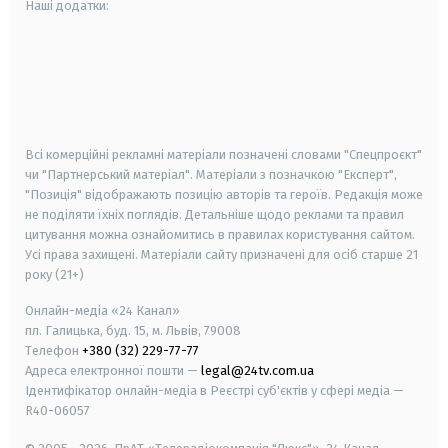
Наші додатки:
android
apple
smart tv
samsung smart tv
Всі комерційні рекламні матеріали позначені словами "Спецпроєкт"
чи "Партнерський матеріал". Матеріали з позначкою "Експерт",
"Позиція" відображають позицію авторів та героїв. Редакція може
не поділяти їхніх поглядів. Детальніше щодо реклами та правил
цитування можна ознайомитись в правилах користування сайтом.
Усі права захищені.
Матеріали сайту призначені для осіб старше
21
року (21+)
Онлайн-медіа «24 Канал»
пл. Галицька, буд. 15, м. Львів, 79008
Телефон
+380 (32) 229-77-77
Адреса електронної пошти —
legal@24tv.com.ua
Ідентифікатор онлайн-медіа в Реєстрі суб'єктів у сфері медіа —
R40-06057