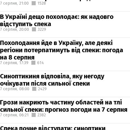
7 серпня,
21:00
1528
В Україні дещо похолодає: як надовго
відступить спека
7 серпня,
20:00
3229
Похолодання йде в Україну, але деякі
регіони потерпатимуть від спеки: погода
на 8 серпня
7 серпня,
17:39
614
Синоптикиня відповіла, яку негоду
очікувати після сильної спеки
7 серпня,
08:00
2429
Грози накриють частину областей на тлі
сильної спеки: прогноз погоди на 7 серпня
7 серпня,
06:21
2382
Спека почне відступати: синоптики