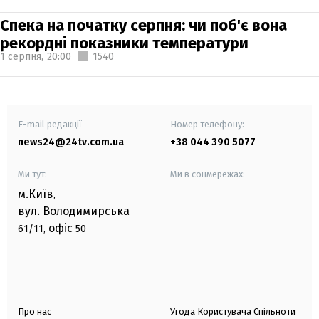
Спека на початку серпня: чи поб'є вона
рекордні показники температури
1 серпня,
20:00
1540
E-mail редакції
Номер телефону:
news24@24tv.com.ua
+38 044 390 5077
Ми тут:
Ми в соцмережах:
м.Київ
,
вул. Володимирська
офіс
61/11,
50
Про нас
Угода Користувача Спільноти