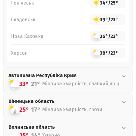
Генічеськ
34°
/
25°
Скадовськ
39°
/
23°
Нова Каховка
36°
/
23°
Херсон
38°
/
23°
Автономна Республіка Крим
33°
21°
Мінлива хмарність, слабкий дощ
Вінницька
область
25°
17°
Мінлива хмарність, грози
Волинська
область
25°
14°
Хмарно