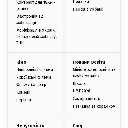
Податки
Контракт для 18-24-
річних
Пенсія в Україні
Відстрочка від
мобілізації
Мобілізація в Україні:
скільки осіб мобілізує
ТЦК
Кіно
Новини Освіти
Найцікавіші фільми
Міністерство освіти та
науки України
Українські фільми
Школа
Фільми на вечір
НМТ 2026
Комедії
Саморозвиток
Серіали
Навчання за кордоном
Нерухомість
Спорт