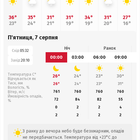
36°
35°
31°
31°
34°
31°
27°
23°
24°
21°
19°
19°
20°
16°
П'ятниця, 7 серпня
Ніч
Ранок
Схід:
05:32
00:00
03:00
06:00
09:00
1
Захід:
20:10
Температура С°
26°
24°
23°
30°
Відчувається як
Тиск, мм
26°
24°
23°
31°
Вологість, %
761
760
760
760
Вітер, м/с
Ймовірність опадів,
72
84
82
55
%
0
2
2
4
2
2
2
2
З ранку до вечора небо буде безхмарним, опадів
не передбачається. Температура від +23°C до