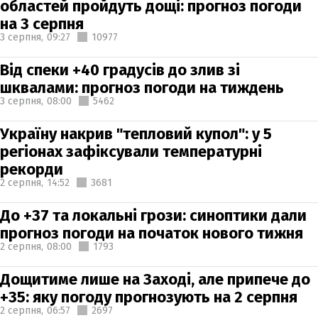
областей пройдуть дощі: прогноз погоди
на 3 серпня
3 серпня,
09:27
10977
Від спеки +40 градусів до злив зі
шквалами: прогноз погоди на тиждень
3 серпня,
08:00
5462
Україну накрив "тепловий купол": у 5
регіонах зафіксували температурні
рекорди
2 серпня,
14:52
3681
До +37 та локальні грози: синоптики дали
прогноз погоди на початок нового тижня
2 серпня,
08:00
1793
Дощитиме лише на Заході, але припече до
+35: яку погоду прогнозують на 2 серпня
2 серпня,
06:57
2697