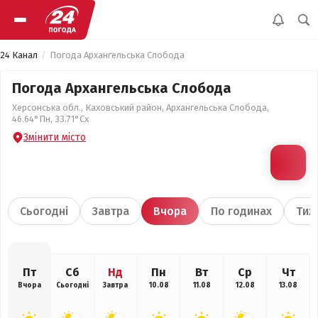
24 Канал
Погода Архангельська Слобода
Погода Архангельська Слобода
Херсонська обл., Каховський район, Архангельська Слобода,
46.64°Пн, 33.71°Сх
Змінити місто
Сьогодні
Завтра
Вчора
По годинах
Тиж
Пт
Сб
Нд
Пн
Вт
Ср
Чт
Вчора
Сьогодні
Завтра
10.08
11.08
12.08
13.08