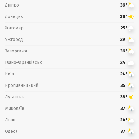
Дніпро
36°
Донецьк
38°
Житомир
25°
Ужгород
29°
Запоріжжя
36°
Івано-Франківськ
24°
Київ
24°
Кропивницький
35°
Луганськ
38°
Миколаїв
37°
Львів
24°
Одеса
37°