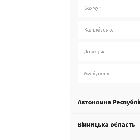
Бахмут
Кальміуське
Донецьк
Маріуполь
Автономна Республі
Вінницька
область