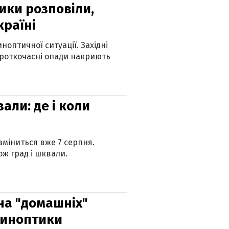
ики розповіли,
країні
оптичної ситуації. Західні
ороткочасні опади накриють
вали: де і коли
 зміниться вже 7 серпня.
ж град і шквали.
 на "домашніх"
синоптики