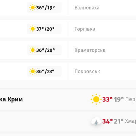
36°
/
19°
Волноваха
37°
/
20°
Горлівка
36°
/
20°
Краматорськ
36°
/
23°
Покровськ
33°
19°
ка Крим
Пер
34°
21°
Хма