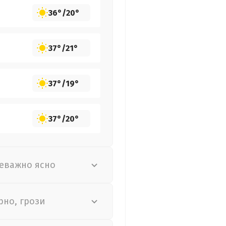
36°
/
20°
37°
/
21°
37°
/
19°
37°
/
20°
еважно ясно
рно, грози