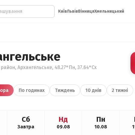
Київ
Львів
Вінниця
Хмельницький
ангельське
район, Архангельське, 48.27°Пн, 37.64°Сх
ора
По годинах
Тиждень
10 днів
2 тижні
Сб
Нд
Пн
Завтра
09.08
10.08
1