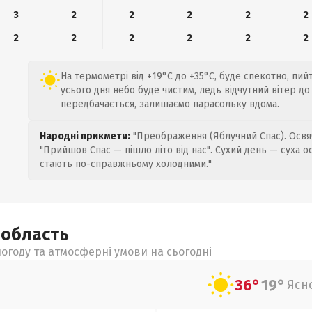
3
2
2
2
2
2
2
2
2
2
2
2
На термометрі від +19°C до +35°C, буде спекотно, пи
усього дня небо буде чистим, ледь відчутний вітер до 
передбачається, залишаємо парасольку вдома.
Народні прикмети:
"Преображення (Яблучний Спас). Освяч
"Прийшов Спас — пішло літо від нас". Сухий день — суха о
стають по-справжньому холодними."
а
область
огоду та атмосферні умови на сьогодні
36°
19°
Ясн