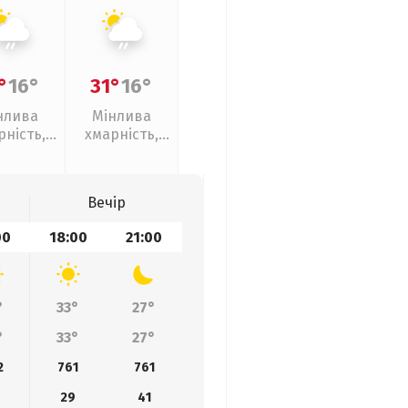
°
16°
31°
16°
нлива
Мінлива
рність,
хмарність,
кий дощ
слабкий дощ
Вечір
00
18:00
21:00
°
33°
27°
°
33°
27°
2
761
761
29
41