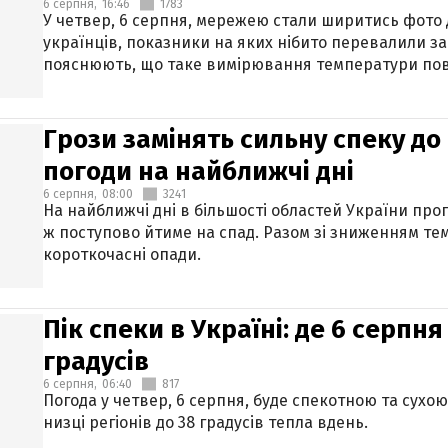
6 серпня,
16:46
1783
У четвер, 6 серпня, мережею стали ширитись фото
українців, показники на яких нібито перевалили за
пояснюють, що таке вимірювання температури пов
Грози замінять сильну спеку до 
погоди на найближчі дні
6 серпня,
08:00
3241
На найближчі дні в більшості областей України про
ж поступово йтиме на спад. Разом зі зниженням те
короткочасні опади.
Пік спеки в Україні: де 6 серпня
градусів
6 серпня,
06:40
817
Погода у четвер, 6 серпня, буде спекотною та сухо
низці регіонів до 38 градусів тепла вдень.