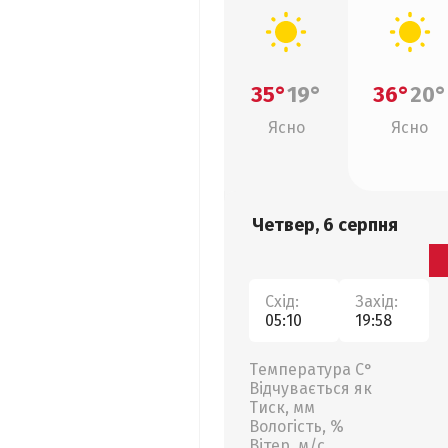
35°
19°
36°
20°
Ясно
Ясно
Четвер, 6 серпня
Схід:
Захід:
05:10
19:58
Температура С°
Відчувається як
Тиск, мм
Вологість, %
Вітер, м/с