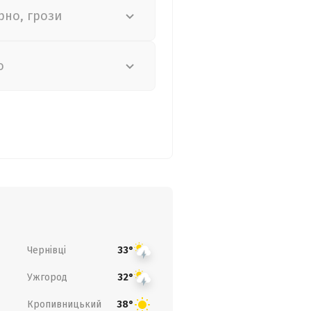
рно, грози
о
Чернівці
33°
Ужгород
32°
Кропивницький
38°