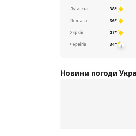
Луганськ
38°
Полтава
36°
Харків
37°
Чернігів
34°
Новини погоди Украї