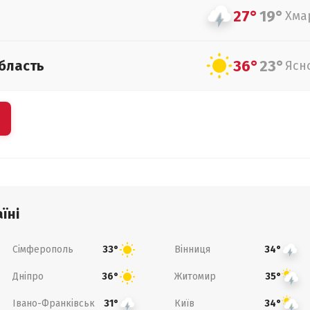
27°
19°
Хма
36°
23°
бласть
Ясн
їні
Сімферополь
Вінниця
33°
34°
Дніпро
Житомир
36°
35°
Івано-Франківськ
Київ
31°
34°