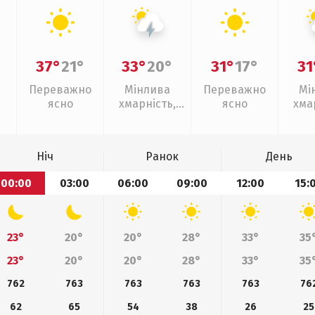
37°
21°
33°
20°
31°
17°
31
Переважно
Мінлива
Переважно
Мі
ясно
хмарність,
ясно
хма
грози
слаб
Ніч
Ранок
День
00:00
03:00
06:00
09:00
12:00
15:
23°
20°
20°
28°
33°
35
23°
20°
20°
28°
33°
35
762
763
763
763
763
76
62
65
54
38
26
25