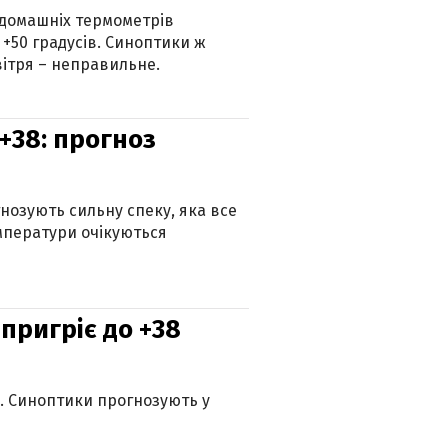
 домашніх термометрів
 +50 градусів. Синоптики ж
ітря – неправильне.
+38: прогноз
гнозують сильну спеку, яка все
мператури очікуються
 пригріє до +38
ю. Синоптики прогнозують у