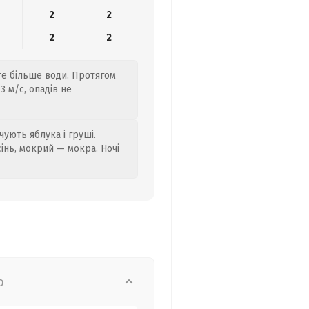
2
2
2
2
йте більше води. Протягом
3 м/с, опадів не
ують яблука і груші.
сінь, мокрий — мокра. Ночі
о