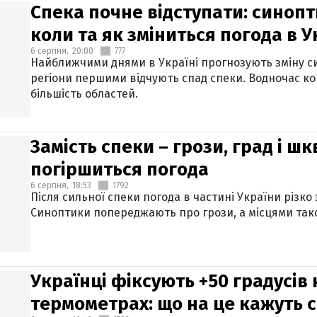
Спека почне відступати: синопт
коли та як зміниться погода в У
6 серпня,
20:00
777
Найближчими днями в Україні прогнозують зміну син
регіони першими відчують спад спеки. Водночас к
більшість областей.
Замість спеки – грози, град і шк
погіршиться погода
6 серпня,
18:53
1792
Після сильної спеки погода в частині України різко
Синоптики попереджають про грози, а місцями тако
Українці фіксують +50 градусів
термометрах: що на це кажуть 