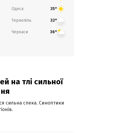
Одеса
35°
Тернопіль
32°
Черкаси
36°
й на тлі сильної
пня
ься сильна спека. Синоптики
іонів.