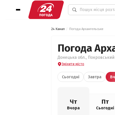
24 Канал
Погода Архангельське
Погода Арх
Донецька обл., Покровський 
Змінити місто
Сьогодні
Завтра
Вч
Чт
Пт
Вчора
Сьогодні