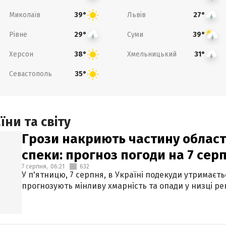
Миколаїв
Львів
39°
27°
Рівне
Суми
29°
39°
Херсон
Хмельницький
38°
31°
Севастополь
35°
ни та світу
Грози накриють частину областе
спеки: прогноз погоди на 7 сер
7 серпня,
06:21
632
У п'ятницю, 7 серпня, в Україні подекуди утримаєт
прогнозують мінливу хмарність та опади у низці рег