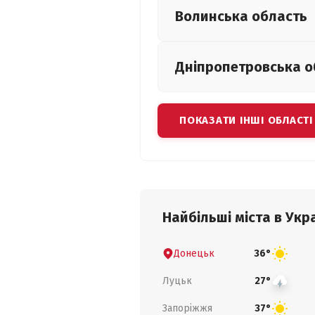
Волинська
область
Дніпропетровська
о
ПОКАЗАТИ ІНШІ ОБЛАСТІ
Найбільші міста в Укра
Донецьк
36°
Луцьк
27°
Запоріжжя
37°