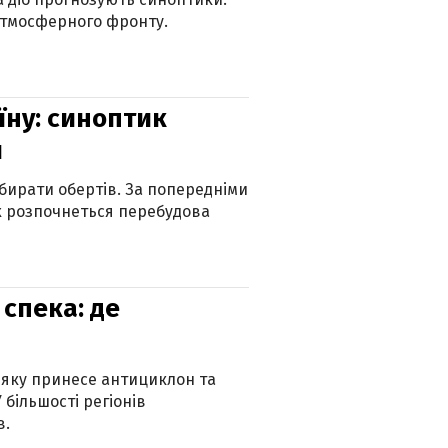
атмосферного фронту.
їну: синоптик
и
бирати обертів. За попередніми
х розпочнеться перебудова
спека: де
 яку принесе антициклон та
 більшості регіонів
в.