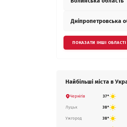
Волинська
область
Дніпропетровська
о
ПОКАЗАТИ ІНШІ ОБЛАСТІ
Найбільші міста в Укра
Чернігів
37°
Луцьк
38°
Ужгород
38°