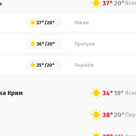
37°
20°
ь
Ясн
37°
/
20°
Ніжин
36°
/
20°
Прилуки
35°
/
20°
Чернігів
34°
19°
ка Крим
Ясн
38°
20°
Пер