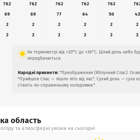
762
762
762
762
762
76
69
69
77
64
50
43
2
2
2
2
2
2
2
2
2
2
2
2
На термометрі від +20°C до +36°C. Цілий день небо бу
передбачається.
Народні прикмети:
"Преображення (Яблучний Спас). Освяч
"Прийшов Спас — пішло літо від нас". Сухий день — суха о
стають по-справжньому холодними."
ька
область
огоду та атмосферні умови на сьогодні