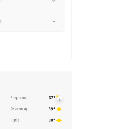
о
о
Чернівці
37°
Житомир
39°
Київ
38°