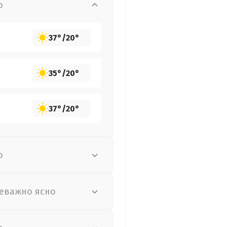
о
37°
/
20°
35°
/
20°
37°
/
20°
о
еважно ясно