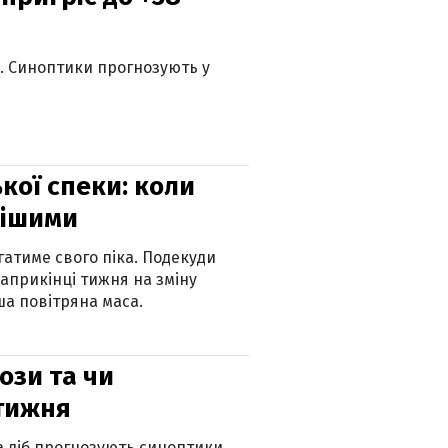
ю. Синоптики прогнозують у
кої спеки: коли
нішими
атиме свого піка. Подекуди
наприкінці тижня на зміну
а повітряна маса.
рози та чи
 тижня
ка діб прогнозують синоптики.