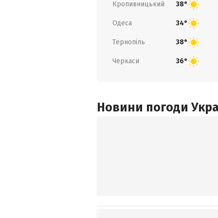
Кропивницький
38°
Одеса
34°
Тернопіль
38°
Черкаси
36°
Новини погоди Украї