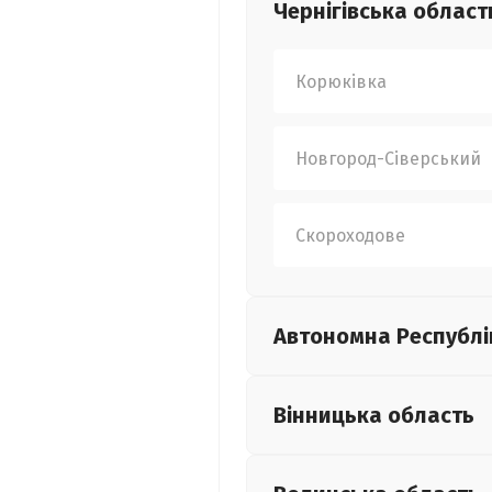
Чернігівська
област
Корюківка
Новгород-Сіверський
Скороходове
Автономна Республі
Вінницька
область