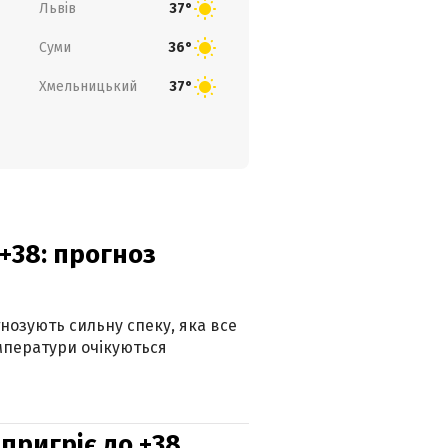
Львів
37°
Суми
36°
Хмельницький
37°
+38: прогноз
гнозують сильну спеку, яка все
мператури очікуються
 пригріє до +38