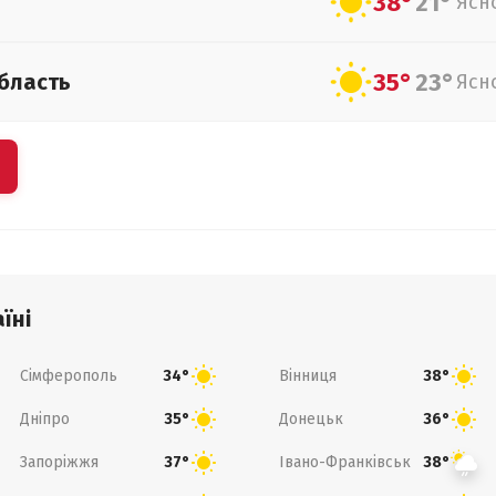
38°
21°
Ясн
35°
23°
бласть
Ясн
їні
Сімферополь
Вінниця
34°
38°
Дніпро
Донецьк
35°
36°
Запоріжжя
Івано-Франківськ
37°
38°