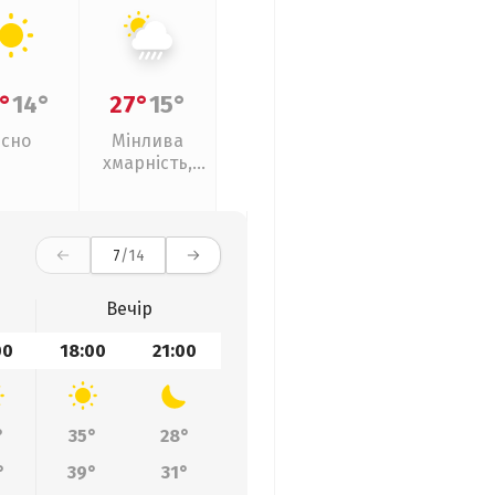
°
14°
27°
15°
Ясно
Мінлива
хмарність,
зливи
7
/14
Вечір
00
18:00
21:00
°
35°
28°
°
39°
31°