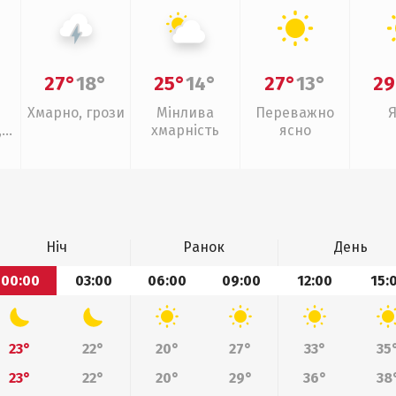
27°
18°
25°
14°
27°
13°
29
Хмарно, грози
Мінлива
Переважно
,
хмарність
ясно
Ніч
Ранок
День
00:00
03:00
06:00
09:00
12:00
15:
23°
22°
20°
27°
33°
35
23°
22°
20°
29°
36°
38