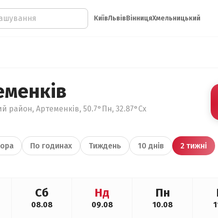
Київ
Львів
Вінниця
Хмельницький
еменків
й район, Артеменків, 50.7°Пн, 32.87°Сх
ора
По годинах
Тиждень
10 днів
2 тижні
Сб
Нд
Пн
08.08
09.08
10.08
1