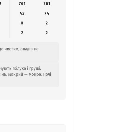
2
761
761
43
74
0
2
2
2
де чистим, опадів не
ують яблука і груші.
сінь, мокрий — мокра. Ночі