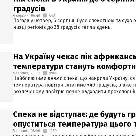
градусів
6 серпня,
06:40
643
Погода у четвер, 6 серпня, буде спекотною та сухо
низці регіонів до 38 градусів тепла вдень.
На Україну чекає пік африкансь
температури стануть комфорт
5 серпня,
20:00
9900
Найближчими днями спека, що накрила Україну, сяг
температура повітря сягатиме +40 градусів, а вже 
розпеченому повітрю почне надходити прохолодніш
Спека не відступає: де будуть г
опуститься температура цього
5 серпня,
08:00
1269
Сильну спеку та тропічні ночі в Україну ще на кіль