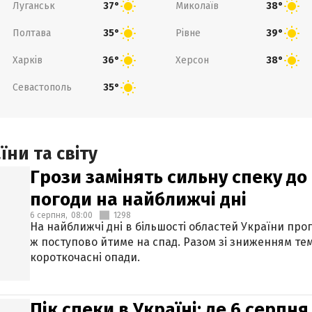
Луганськ
Миколаїв
37°
38°
Полтава
Рівне
35°
39°
Харків
Херсон
36°
38°
Севастополь
35°
ни та світу
Грози замінять сильну спеку до 
погоди на найближчі дні
6 серпня,
08:00
1298
На найближчі дні в більшості областей України про
ж поступово йтиме на спад. Разом зі зниженням те
короткочасні опади.
Пік спеки в Україні: де 6 серпня