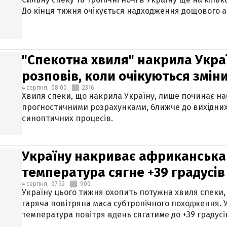
До кінця тижня очікується надходження дощового 
"Спекотна хвиля" накрила Укра
розповів, коли очікуються змін
4 серпня,
08:00
2316
Хвиля спеки, що накрила Україну, лише починає на
прогностичними розрахунками, ближче до вихідни
синоптичних процесів.
Україну накриває африканська 
температура сягне +39 градусів
4 серпня,
07:32
900
Україну цього тижня охопить потужна хвиля спеки,
гаряча повітряна маса субтропічного походження. У
температура повітря вдень сягатиме до +39 градусі