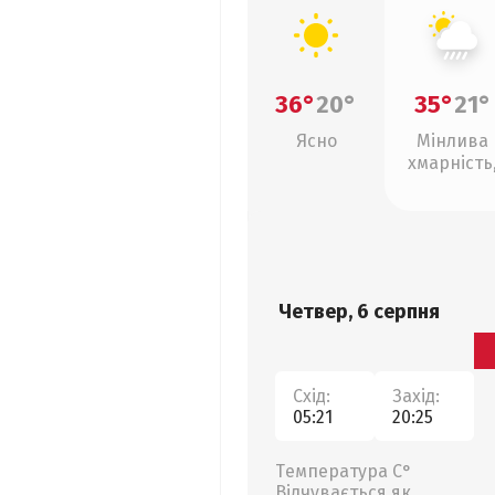
36°
20°
35°
21°
Ясно
Мінлива
хмарність
зливи
Четвер, 6 серпня
Схід:
Захід:
05:21
20:25
Температура С°
Відчувається як