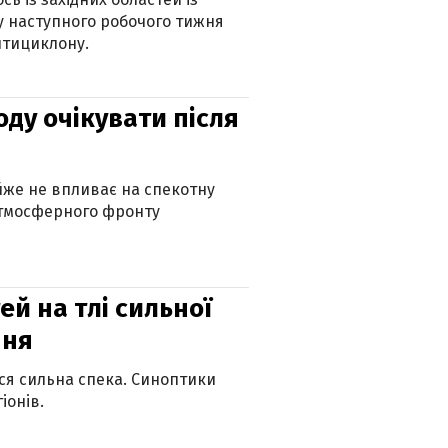
 наступного робочого тижня
нтициклону.
оду очікувати після
айже не впливає на спекотну
атмосферного фронту
й на тлі сильної
пня
ься сильна спека. Синоптики
іонів.