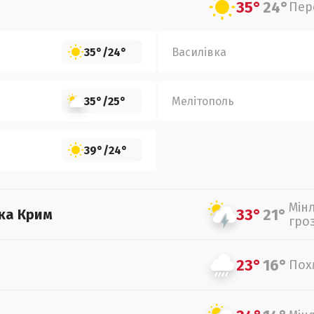
35°
24°
Пер
35°
/
24°
Василівка
35°
/
25°
Мелітополь
39°
/
24°
Мін
33°
21°
ка Крим
гро
23°
16°
Пох