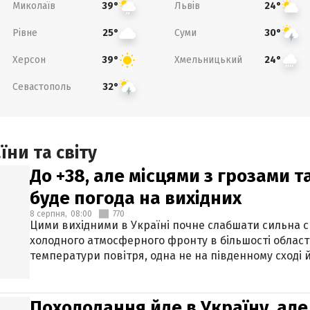
Миколаїв
Львів
39°
24°
Рівне
Суми
25°
30°
Херсон
Хмельницький
39°
24°
Севастополь
32°
ни та світу
До +38, але місцями з грозами 
буде погода на вихідних
8 серпня,
08:00
770
Цими вихідними в Україні почне слабшати сильна 
холодного атмосферного фронту в більшості област
температури повітря, одна не на південному сході й
Похолодання йде в Україну, але