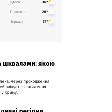
Одеса
36°
Тернопіль
26°
Черкаси
31°
та шквалами: якою
спека. Через проходження
ей очікується зниження
 у Криму.
 деякі регіони