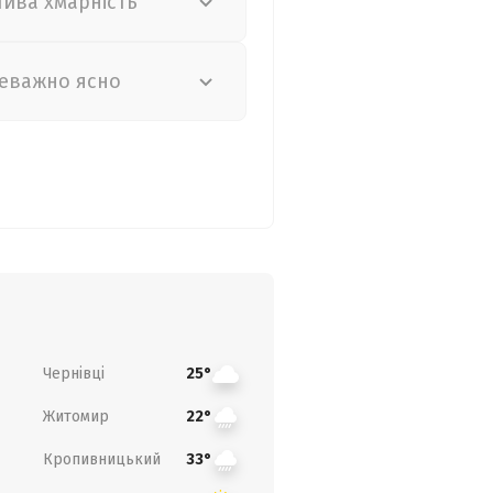
лива хмарність
еважно ясно
Чернівці
25°
Житомир
22°
Кропивницький
33°