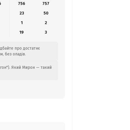
6
756
757
23
50
1
2
19
3
одбайте про достатнє
, без опадів.
гон"). Який Мирон — такий