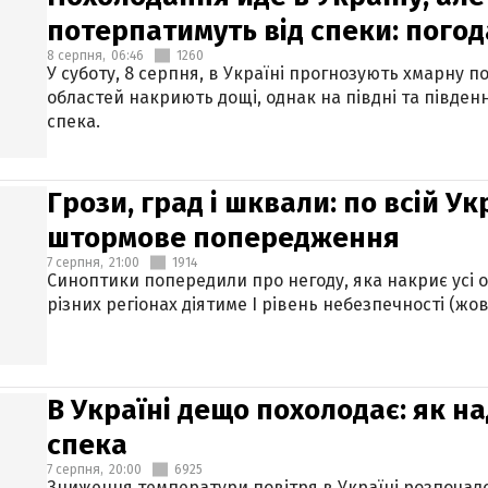
потерпатимуть від спеки: погод
8 серпня,
06:46
1260
У суботу, 8 серпня, в Україні прогнозують хмарну п
областей накриють дощі, однак на півдні та півден
спека.
Грози, град і шквали: по всій У
штормове попередження
7 серпня,
21:00
1914
Синоптики попередили про негоду, яка накриє усі об
різних регіонах діятиме І рівень небезпечності (жов
В Україні дещо похолодає: як н
спека
7 серпня,
20:00
6925
Зниження температури повітря в Україні розпочалос