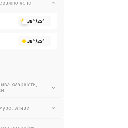
еважно ясно
38°
/
25°
38°
/
25°
лива хмарність,
зи
муро, зливи