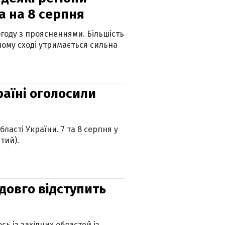
а на 8 серпня
огоду з проясненнями. Більшість
ному сході утримається сильна
країні оголосили
ласті України. 7 та 8 серпня у
тий).
адовго відступить
ь із західних областей із