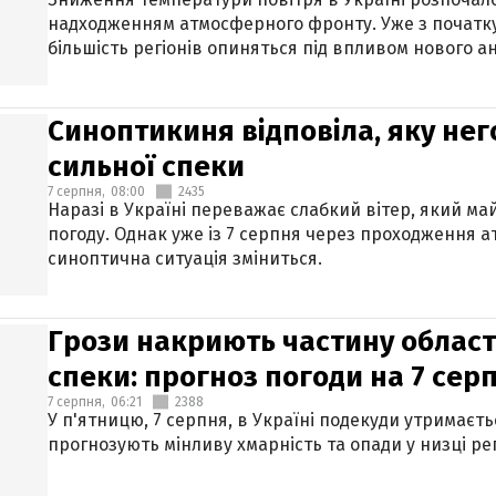
надходженням атмосферного фронту. Уже з початку
більшість регіонів опиняться під впливом нового а
Синоптикиня відповіла, яку нег
сильної спеки
7 серпня,
08:00
2435
Наразі в Україні переважає слабкий вітер, який м
погоду. Однак уже із 7 серпня через проходження 
синоптична ситуація зміниться.
Грози накриють частину областе
спеки: прогноз погоди на 7 сер
7 серпня,
06:21
2388
У п'ятницю, 7 серпня, в Україні подекуди утримаєт
прогнозують мінливу хмарність та опади у низці рег