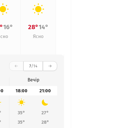
°
16°
28°
14°
Ясно
Ясно
7
/14
Вечір
00
18:00
21:00
°
35°
27°
°
35°
28°