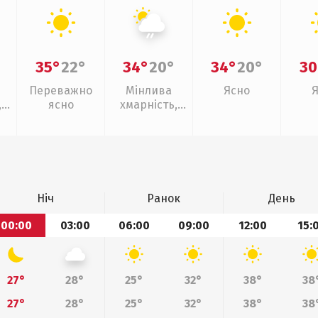
35°
22°
34°
20°
34°
20°
30
Переважно
Мінлива
Ясно
,
ясно
хмарність,
ощ
слабкий дощ
Ніч
Ранок
День
00:00
03:00
06:00
09:00
12:00
15:
27°
28°
25°
32°
38°
38
27°
28°
25°
32°
38°
38