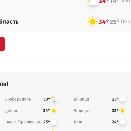
24°
14°
Мін
34°
25°
бласть
Пер
їні
Сімферополь
Вінниця
33°
23°
Дніпро
Донецьк
34°
38°
Івано-Франківськ
Київ
25°
24°