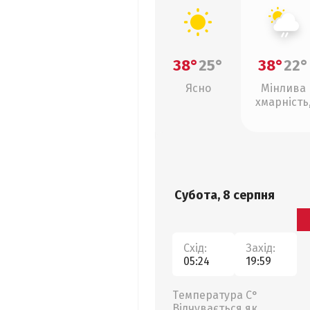
38°
25°
38°
22°
Ясно
Мінлива
хмарність
слабкий д
Субота, 8 серпня
Схід:
Захід:
05:24
19:59
Температура С°
Відчувається як