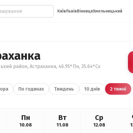
Київ
Львів
Вінниця
Хмельницький
раханка
ський район, Астраханка, 46.95°Пн, 35.64°Сх
ора
По годинах
Тиждень
10 днів
2 тижні
Пн
Вт
Ср
10.08
11.08
12.08
1