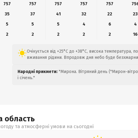
757
757
757
757
757
75
35
37
41
32
22
23
5
5
5
4
6
4
2
2
2
2
2
16
Очікується від +25°C до +38°C, висока температура, п
вживання рідини. Впродовж дня небо буде безхмарним
Народні прикмети:
"Мирона. Вітряний день ("Мирон-вітро
і січень."
ка
область
огоду та атмосферні умови на сьогодні