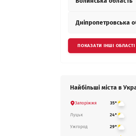
Волинська
область
Дніпропетровська
о
ПОКАЗАТИ ІНШІ ОБЛАСТІ
Найбільші міста в Укра
Запоріжжя
35°
Луцьк
24°
Ужгород
29°