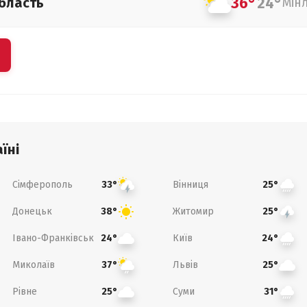
36°
24°
бласть
Мін
їні
Сімферополь
Вінниця
33°
25°
Донецьк
Житомир
38°
25°
Івано-Франківськ
Київ
24°
24°
Миколаїв
Львів
37°
25°
Рівне
Суми
25°
31°