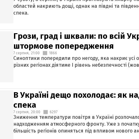
областей накриють дощі, однак на півдні та півден
спека.
Грози, град і шквали: по всій У
штормове попередження
7 серпня,
21:00
1866
Синоптики попередили про негоду, яка накриє усі об
різних регіонах діятиме І рівень небезпечності (жов
В Україні дещо похолодає: як н
спека
7 серпня,
20:00
6297
Зниження температури повітря в Україні розпочалос
надходженням атмосферного фронту. Уже з початку
більшість регіонів опиняться під впливом нового а