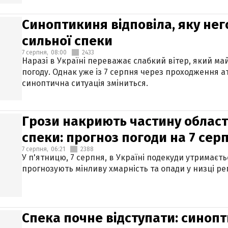
Синоптикиня відповіла, яку нег
сильної спеки
7 серпня,
08:00
2433
Наразі в Україні переважає слабкий вітер, який м
погоду. Однак уже із 7 серпня через проходження 
синоптична ситуація зміниться.
Грози накриють частину областе
спеки: прогноз погоди на 7 сер
7 серпня,
06:21
2388
У п'ятницю, 7 серпня, в Україні подекуди утримаєт
прогнозують мінливу хмарність та опади у низці рег
Спека почне відступати: синопт