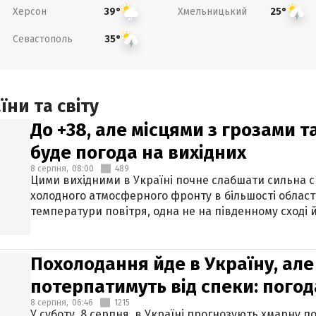
Херсон
Хмельницький
39°
25°
Севастополь
35°
ни та світу
До +38, але місцями з грозами 
буде погода на вихідних
8 серпня,
08:00
489
Цими вихідними в Україні почне слабшати сильна 
холодного атмосферного фронту в більшості област
температури повітря, одна не на південному сході й
Похолодання йде в Україну, але
потерпатимуть від спеки: погод
8 серпня,
06:46
1215
У суботу, 8 серпня, в Україні прогнозують хмарну п