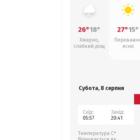
26°
18°
27°
15°
Хмарно,
Переважн
слабкий дощ
ясно
Субота, 8 серпня
Схід:
Захід:
05:57
20:41
Температура С°
Відчувається як