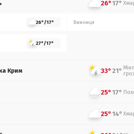
26°
17°
ь
Хма
26°
/
17°
Вижниця
27°
/
17°
Мін
33°
21°
ка Крим
гро
25°
17°
Пох
25°
14°
Хма