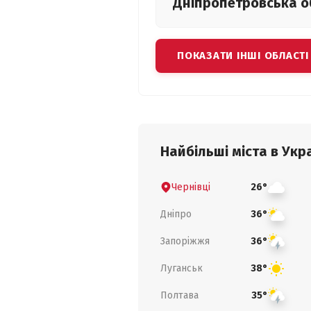
Дніпропетровська
о
ПОКАЗАТИ ІНШІ ОБЛАСТІ
Найбільші міста в Укра
Чернівці
26°
Дніпро
36°
Запоріжжя
36°
Луганськ
38°
Полтава
35°