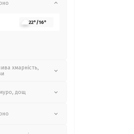
рно
22°
/
16°
лива хмарність,
зи
муро, дощ
рно