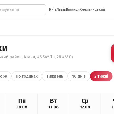
Київ
Львів
Вінниця
Хмельницький
ки
кий район, Атаки, 48.54°Пн, 26.48°Сх
ора
По годинах
Тиждень
10 днів
2 тижні
Пн
Вт
Ср
10.08
11.08
12.08
1