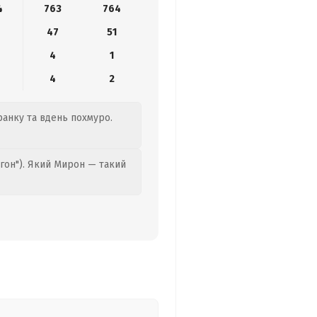
4
763
764
47
51
4
1
4
2
ранку та вдень похмуро.
гон"). Який Мирон — такий