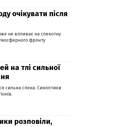
оду очікувати після
айже не впливає на спекотну
атмосферного фронту
й на тлі сильної
пня
ься сильна спека. Синоптики
іонів.
ики розповіли,