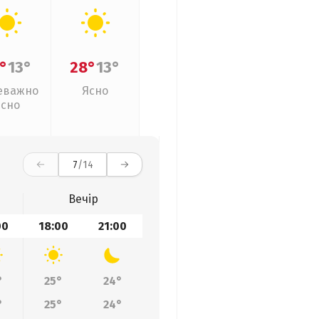
°
13°
28°
13°
еважно
Ясно
ясно
7
/14
Вечір
00
18:00
21:00
°
25°
24°
°
25°
24°