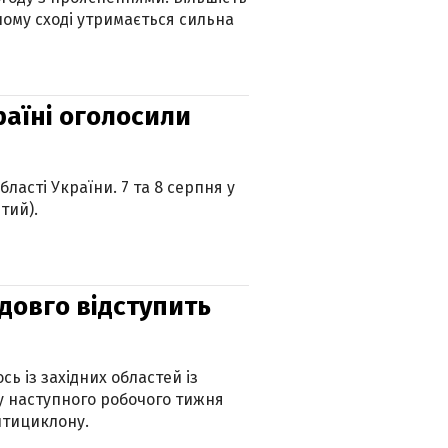
ному сході утримається сильна
країні оголосили
ласті України. 7 та 8 серпня у
тий).
адовго відступить
ь із західних областей із
 наступного робочого тижня
нтициклону.