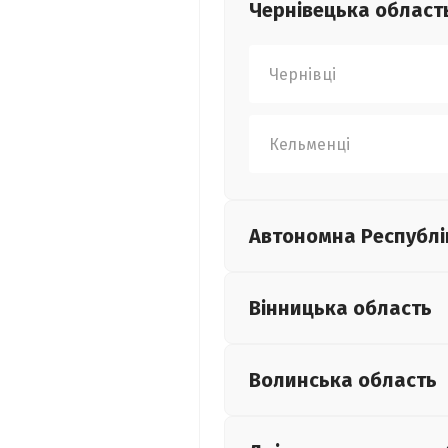
Чернівецька
област
Чернівці
Кельменці
Автономна Республі
Вінницька
область
Волинська
область