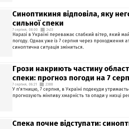
Синоптикиня відповіла, яку нег
сильної спеки
7 серпня,
08:00
2433
Наразі в Україні переважає слабкий вітер, який м
погоду. Однак уже із 7 серпня через проходження 
синоптична ситуація зміниться.
Грози накриють частину областе
спеки: прогноз погоди на 7 сер
7 серпня,
06:21
2388
У п'ятницю, 7 серпня, в Україні подекуди утримаєт
прогнозують мінливу хмарність та опади у низці рег
Спека почне відступати: синопт