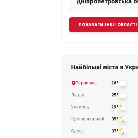
Дніпропетровська
о
ПОКАЗАТИ ІНШІ ОБЛАСТІ
Найбільші міста в Укра
Тернопіль
26°
Луцьк
25°
Ужгород
29°
Кропивницький
35°
Одеса
37°