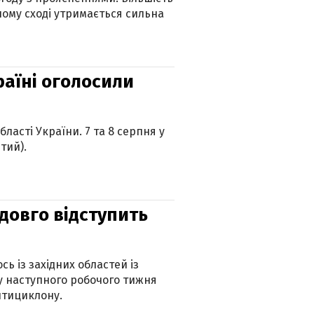
ному сході утримається сильна
країні оголосили
ласті України. 7 та 8 серпня у
тий).
адовго відступить
ь із західних областей із
 наступного робочого тижня
нтициклону.