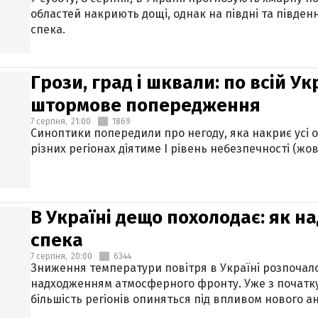
областей накриють дощі, однак на півдні та півден
спека.
Грози, град і шквали: по всій У
штормове попередження
7 серпня,
21:00
1869
Синоптики попередили про негоду, яка накриє усі об
різних регіонах діятиме І рівень небезпечності (жов
В Україні дещо похолодає: як н
спека
7 серпня,
20:00
6344
Зниження температури повітря в Україні розпочалос
надходженням атмосферного фронту. Уже з початку
більшість регіонів опиняться під впливом нового а