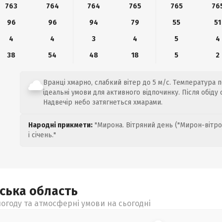
763
764
764
765
765
76
96
96
94
79
55
51
4
4
3
4
5
4
38
54
48
18
5
2
Вранці хмарно, слабкий вітер до 5 м/с. Температура по
ідеальні умови для активного відпочинку. Після обіду
Надвечір небо затягнеться хмарами.
Народні прикмети:
"Мирона. Вітряний день ("Мирон-вітро
і січень."
ьська
область
огоду та атмосферні умови на сьогодні