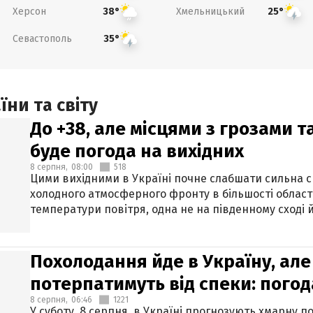
Херсон
Хмельницький
38°
25°
Севастополь
35°
ни та світу
До +38, але місцями з грозами 
буде погода на вихідних
8 серпня,
08:00
518
Цими вихідними в Україні почне слабшати сильна 
холодного атмосферного фронту в більшості област
температури повітря, одна не на південному сході й
Похолодання йде в Україну, але
потерпатимуть від спеки: погод
8 серпня,
06:46
1221
У суботу, 8 серпня, в Україні прогнозують хмарну п