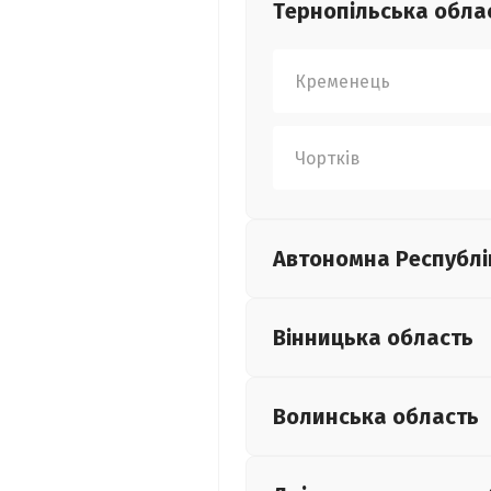
Тернопільська
обла
Кременець
Чортків
Автономна Республі
Вінницька
область
Волинська
область