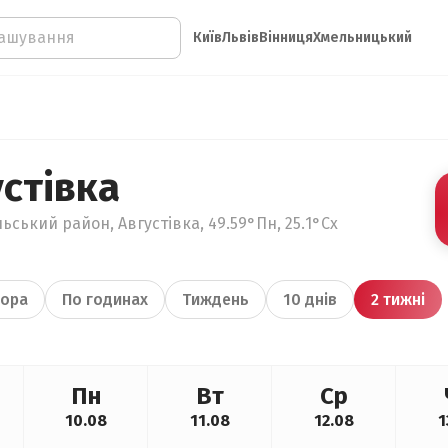
Київ
Львів
Вінниця
Хмельницький
стівка
ьський район, Августівка, 49.59°Пн, 25.1°Сх
ора
По годинах
Тиждень
10 днів
2 тижні
Пн
Вт
Ср
10.08
11.08
12.08
1