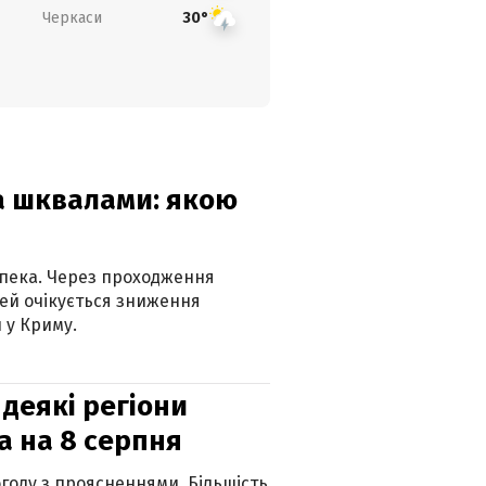
Черкаси
30°
та шквалами: якою
спека. Через проходження
ей очікується зниження
 у Криму.
 деякі регіони
а на 8 серпня
огоду з проясненнями. Більшість