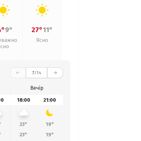
4°
9°
27°
11°
еважно
Ясно
ясно
7
/14
Вечір
00
18:00
21:00
°
23°
19°
°
23°
19°