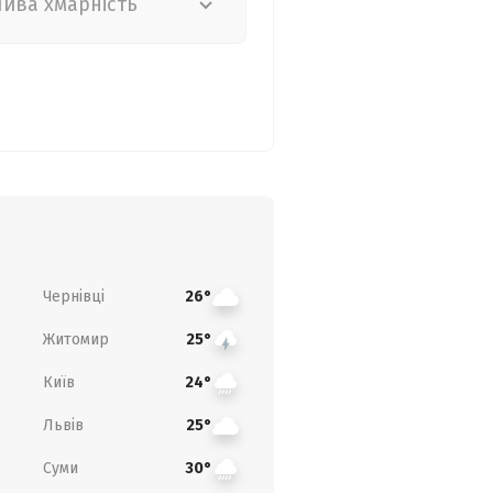
лива хмарність
Чернівці
26°
Житомир
25°
Київ
24°
Львів
25°
Суми
30°