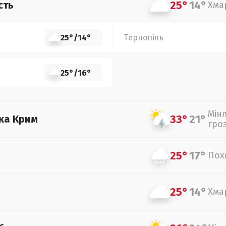
25°
14°
сть
Хма
25°
/
14°
Тернопіль
25°
/
16°
Мін
33°
21°
ка Крим
гро
25°
17°
Пох
25°
14°
Хма