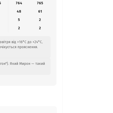
5
764
765
48
61
5
2
2
2
вітря від +16°C до +24°C,
 очікується прояснення.
гон"). Який Мирон — такий