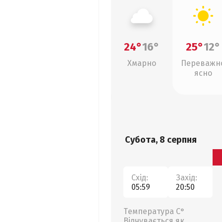
24°
16°
25°
12°
Хмарно
Переважн
ясно
Субота, 8 серпня
Схід:
Захід:
05:59
20:50
Температура С°
Відчувається як