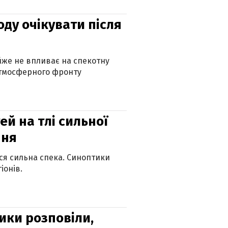
оду очікувати після
айже не впливає на спекотну
атмосферного фронту
й на тлі сильної
пня
ься сильна спека. Синоптики
іонів.
ики розповіли,