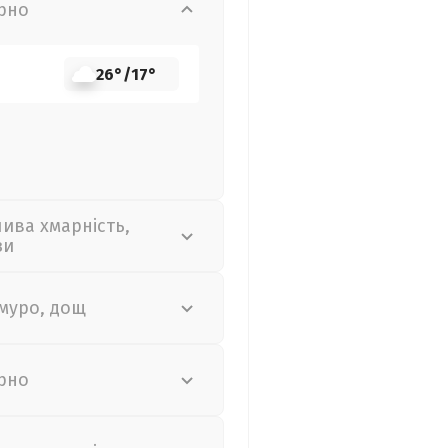
рно
26°
/
17°
лива хмарність,
зи
муро, дощ
рно