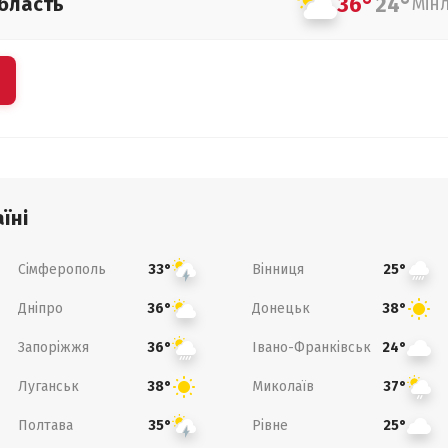
36°
24°
бласть
Мін
їні
Сімферополь
Вінниця
33°
25°
Дніпро
Донецьк
36°
38°
Запоріжжя
Івано-Франківськ
36°
24°
Луганськ
Миколаїв
38°
37°
Полтава
Рівне
35°
25°