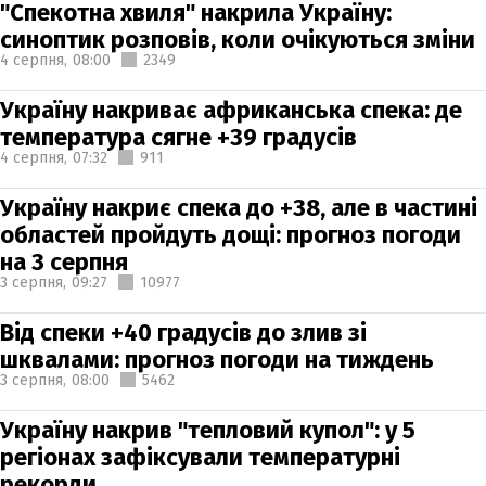
"Спекотна хвиля" накрила Україну:
синоптик розповів, коли очікуються зміни
4 серпня,
08:00
2349
Україну накриває африканська спека: де
температура сягне +39 градусів
4 серпня,
07:32
911
Україну накриє спека до +38, але в частині
областей пройдуть дощі: прогноз погоди
на 3 серпня
3 серпня,
09:27
10977
Від спеки +40 градусів до злив зі
шквалами: прогноз погоди на тиждень
3 серпня,
08:00
5462
Україну накрив "тепловий купол": у 5
регіонах зафіксували температурні
рекорди