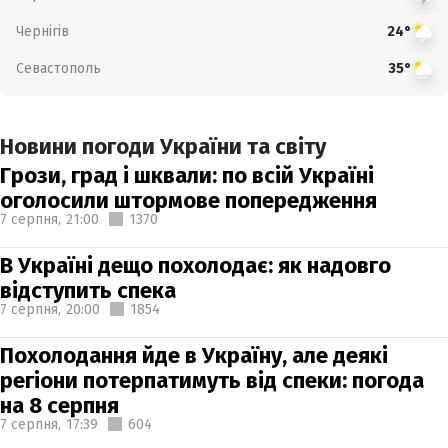
Чернігів
24°
Севастополь
35°
Новини погоди України та світу
Грози, град і шквали: по всій Україні
оголосили штормове попередження
7 серпня,
21:00
1370
В Україні дещо похолодає: як надовго
відступить спека
7 серпня,
20:00
1854
Похолодання йде в Україну, але деякі
регіони потерпатимуть від спеки: погода
на 8 серпня
7 серпня,
17:39
604