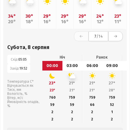
34°
30°
29°
29°
29°
24°
23°
20°
18°
16°
16°
16°
12°
11°
7
/14
Субота, 8 серпня
Ніч
Ранок
Схід:
05:05
00:00
03:00
06:00
09:00
1
Захід:
19:52
Температура С°
23°
21°
21°
27°
Відчувається як
Тиск, мм
23°
21°
21°
28°
Вологість, %
760
759
759
759
Вітер, м/с
Ймовірність опадів,
59
59
66
52
%
2
2
2
1
2
2
2
2