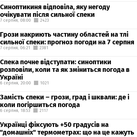
Синоптикиня відповіла, яку негоду
очікувати після сильної спеки
7 серпня,
08:00
2423
Грози накриють частину областей на тлі
сильної спеки: прогноз погоди на 7 серпня
7 серпня,
06:21
2381
Спека почне відступати: синоптики
розповіли, коли та як зміниться погода в
Україні
6 серпня,
20:00
1021
Замість спеки – грози, град і шквали: де і
коли погіршиться погода
6 серпня,
18:53
2117
Українці фіксують +50 градусів на
"домашніх" термометрах: що на це кажуть