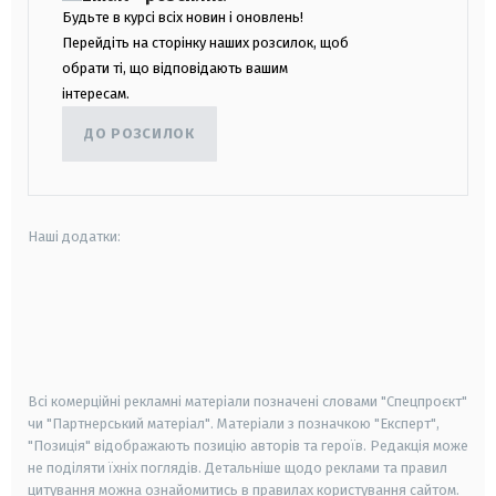
Будьте в курсі всіх новин і оновлень!
Перейдіть на сторінку наших розсилок, щоб
обрати ті, що відповідають вашим
інтересам.
ДО РОЗСИЛОК
Наші додатки:
android
apple
smart tv
samsung smart tv
Всі комерційні рекламні матеріали позначені словами "Спецпроєкт"
чи "Партнерський матеріал". Матеріали з позначкою "Експерт",
"Позиція" відображають позицію авторів та героїв. Редакція може
не поділяти їхніх поглядів. Детальніше щодо реклами та правил
цитування можна ознайомитись в правилах користування сайтом.