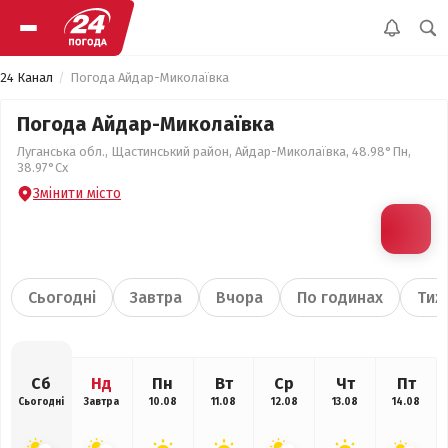
24 Канал
Погода Айдар-Миколаївка
Погода Айдар-Миколаївка
Луганська обл., Щастинський район, Айдар-Миколаївка, 48.98°Пн,
38.97°Сх
Змінити місто
Сьогодні
Завтра
Вчора
По годинах
Тиж
Сб
Нд
Пн
Вт
Ср
Чт
Пт
Сьогодні
Завтра
10.08
11.08
12.08
13.08
14.08