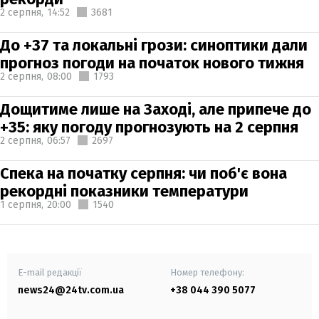
2 серпня,
14:52
3681
До +37 та локальні грози: синоптики дали
прогноз погоди на початок нового тижня
2 серпня,
08:00
1793
Дощитиме лише на Заході, але припече до
+35: яку погоду прогнозують на 2 серпня
2 серпня,
06:57
2697
Спека на початку серпня: чи поб'є вона
рекордні показники температури
1 серпня,
20:00
1540
E-mail редакції
Номер телефону:
news24@24tv.com.ua
+38 044 390 5077