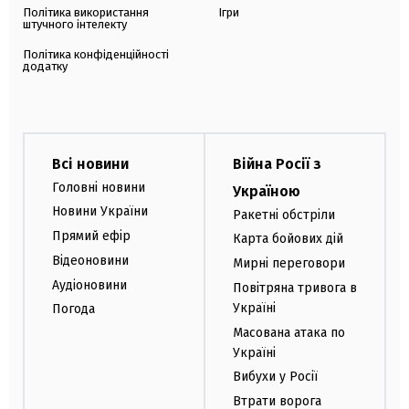
Політика використання
Ігри
штучного інтелекту
Політика конфіденційності
додатку
Всі новини
Війна Росії з
Головні новини
Україною
Новини України
Ракетні обстріли
Прямий ефір
Карта бойових дій
Відеоновини
Мирні переговори
Аудіоновини
Повітряна тривога в
Україні
Погода
Масована атака по
Україні
Вибухи у Росії
Втрати ворога