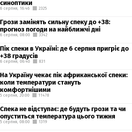
синоптики
6 серпня,
16:46
2325
Грози замінять сильну спеку до +38:
прогноз погоди на найближчі дні
6 серпня,
08:00
3342
Пік спеки в Україні: де 6 серпня пригріє до
+38 градусів
6 серпня,
06:40
831
На Україну чекає пік африканської спеки:
коли температури стануть
комфортнішими
5 серпня,
20:00
11478
Спека не відступає: де будуть грози та чи
опуститься температура цього тижня
5 серпня,
08:00
1319