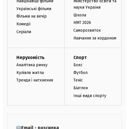
Найцікавіші фільми
Міністерство освіти та
науки України
Українські фільми
Школа
Фільми на вечір
НМТ 2026
Комедії
Саморозвиток
Серіали
Навчання за кордоном
Нерухомість
Спорт
Аналітика ринку
Бокс
Купівля житла
Футбол
Тренди і натхнення
Теніс
Біатлон
Інші види спорту
Email - розсилка