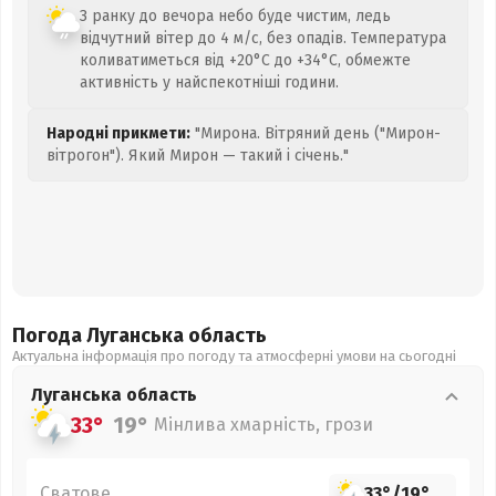
З ранку до вечора небо буде чистим, ледь
відчутний вітер до 4 м/с, без опадів. Температура
коливатиметься від +20°C до +34°C, обмежте
активність у найспекотніші години.
Народні прикмети:
"Мирона. Вітряний день ("Мирон-
вітрогон"). Який Мирон — такий і січень."
Погода Луганська
область
Актуальна інформація про погоду та атмосферні умови на сьогодні
Луганська
область
33°
19°
Мінлива хмарність, грози
Сватове
33°
/
19°