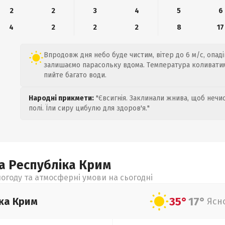
2
2
3
4
5
6
4
2
2
2
8
17
Впродовж дня небо буде чистим, вітер до 6 м/с, опад
залишаємо парасольку вдома. Температура коливатиме
пийте багато води.
Народні прикмети:
"Євсигнія. Заклинали жнива, щоб нечис
полі. Їли сиру цибулю для здоров'я."
а Республіка Крим
огоду та атмосферні умови на сьогодні
35°
17°
ка Крим
Ясн