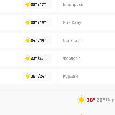
35°
/
17°
Білогірськ
35°
/
19°
Яни Капу
34°
/
19°
Євпаторія
32°
/
25°
Феодосія
36°
/
24°
Курман
38°
20°
Пер