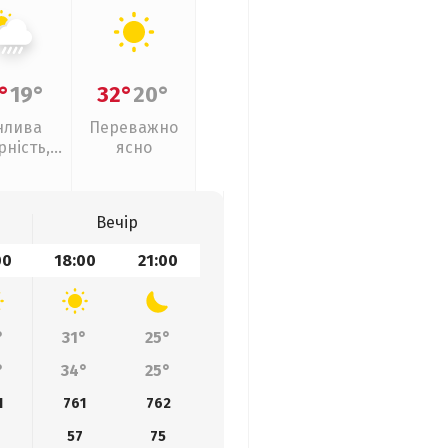
°
19°
32°
20°
нлива
Переважно
рність,
ясно
ливи
Вечір
00
18:00
21:00
°
31°
25°
°
34°
25°
1
761
762
57
75