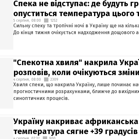
Спека не відступає: де будуть г
опуститься температура цього
5 серпня,
08:00
1252
Сильну спеку та тропічні ночі в Україну ще на кіль
До кінця тижня очікується надходження дощового 
"Спекотна хвиля" накрила Укра
розповів, коли очікуються змін
4 серпня,
08:00
2309
Хвиля спеки, що накрила Україну, лише починає на
прогностичними розрахунками, ближче до вихідни
синоптичних процесів.
Україну накриває африканська 
температура сягне +39 градусів
4 серпня,
07:32
900