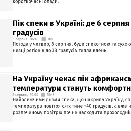
короткочасні опади.
Пік спеки в Україні: де 6 серпня
градусів
6 серпня,
06:40
389
Погода у четвер, 6 серпня, буде спекотною та сухо
низці регіонів до 38 градусів тепла вдень.
На Україну чекає пік африкансь
температури стануть комфорт
5 серпня,
20:00
5643
Найближчими днями спека, що накрила Україну, сяг
температура повітря сягатиме +40 градусів, а вже 
розпеченому повітрю почне надходити прохолодніш