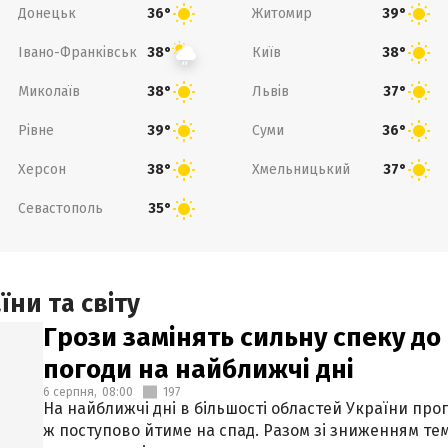
Донецьк
Житомир
36°
39°
Івано-Франківськ
Київ
38°
38°
Миколаїв
Львів
38°
37°
Рівне
Суми
39°
36°
Херсон
Хмельницький
38°
37°
Севастополь
35°
ни та світу
Грози замінять сильну спеку до 
погоди на найближчі дні
6 серпня,
08:00
197
На найближчі дні в більшості областей України про
ж поступово йтиме на спад. Разом зі зниженням те