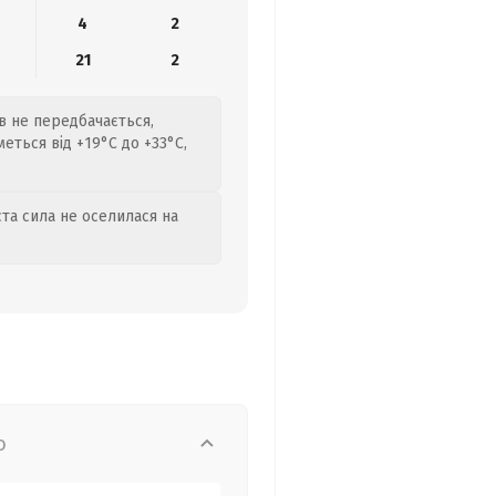
4
2
21
2
ів не передбачається,
ться від +19°C до +33°C,
та сила не оселилася на
о