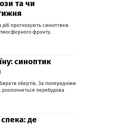
рози та чи
 тижня
ка діб прогнозують синоптики.
атмосферного фронту.
їну: синоптик
и
бирати обертів. За попередніми
х розпочнеться перебудова
спека: де