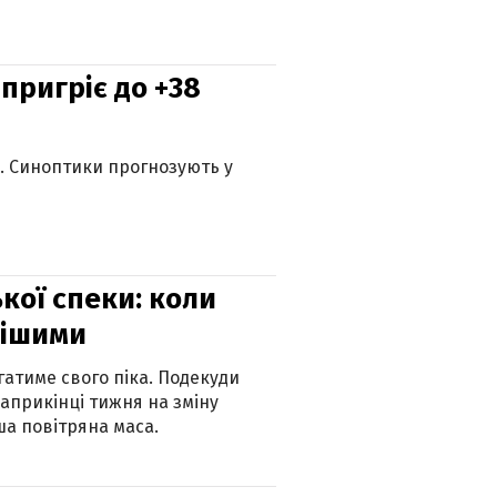
 пригріє до +38
ю. Синоптики прогнозують у
кої спеки: коли
нішими
атиме свого піка. Подекуди
наприкінці тижня на зміну
а повітряна маса.