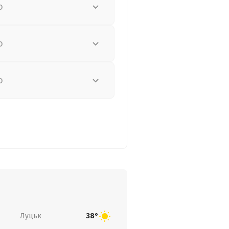
о
о
о
Луцьк
38°