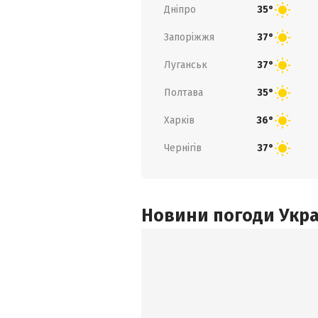
Дніпро
35°
Запоріжжя
37°
Луганськ
37°
Полтава
35°
Харків
36°
Чернігів
37°
Новини погоди Украї