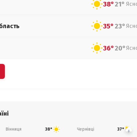
38°
21°
Ясн
35°
23°
бласть
Ясн
36°
20°
Ясн
їні
Вінниця
Чернівці
38°
37°