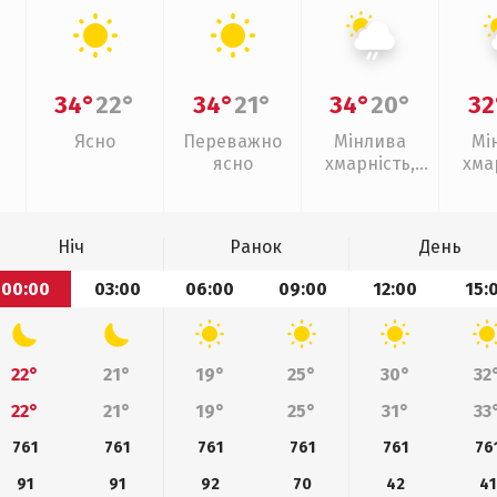
34°
22°
34°
21°
34°
20°
32
Ясно
Переважно
Мінлива
Мі
ясно
хмарність,
хма
слабкий дощ
з
Ніч
Ранок
День
00:00
03:00
06:00
09:00
12:00
15:
22°
21°
19°
25°
30°
32
22°
21°
19°
25°
31°
33
761
761
761
761
761
76
91
91
92
70
42
41