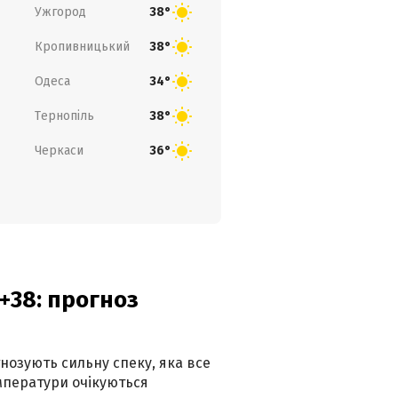
Ужгород
38°
Кропивницький
38°
Одеса
34°
Тернопіль
38°
Черкаси
36°
+38: прогноз
гнозують сильну спеку, яка все
мператури очікуються