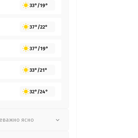
33°
/
19°
37°
/
22°
37°
/
19°
33°
/
21°
32°
/
24°
еважно ясно