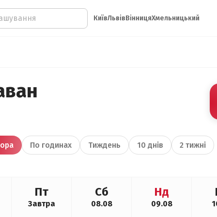
Київ
Львів
Вінниця
Хмельницький
аван
ора
По годинах
Тиждень
10 днів
2 тижні
Пт
Сб
Нд
Завтра
08.08
09.08
1