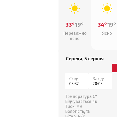
33°
19°
34°
19°
Переважно
Ясно
ясно
Середа, 5 серпня
Схід:
Захід:
05:32
20:05
Температура С°
Відчувається як
Тиск, мм
Вологість, %
Вітер, м/с