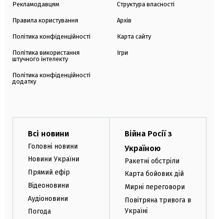
Рекламодавцям
Структура власності
Правила користування
Архів
Політика конфіденційності
Карта сайту
Політика використання
Ігри
штучного інтелекту
Політика конфіденційності
додатку
Всі новини
Війна Росії з
Головні новини
Україною
Новини України
Ракетні обстріли
Прямий ефір
Карта бойових дій
Відеоновини
Мирні переговори
Аудіоновини
Повітряна тривога в
Україні
Погода