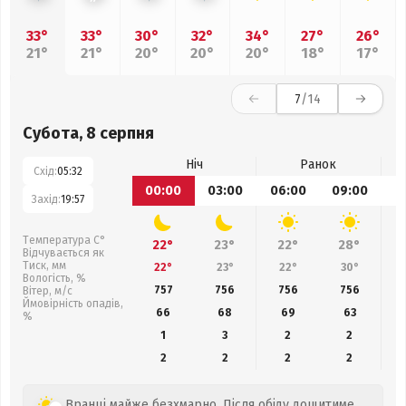
33°
33°
30°
32°
34°
27°
26°
21°
21°
20°
20°
20°
18°
17°
7
/14
Субота, 8 серпня
Ніч
Ранок
Схід:
05:32
00:00
03:00
06:00
09:00
1
Захід:
19:57
Температура С°
22°
23°
22°
28°
Відчувається як
Тиск, мм
22°
23°
22°
30°
Вологість, %
757
756
756
756
Вітер, м/с
Ймовірність опадів,
66
68
69
63
%
1
3
2
2
2
2
2
2
Вранці майже безхмарно. Після обіду дощитиме.