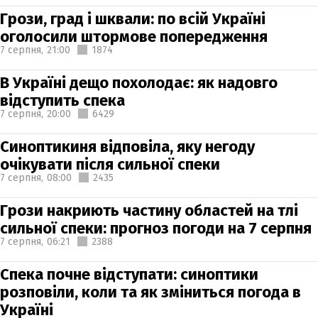
Грози, град і шквали: по всій Україні
оголосили штормове попередження
7 серпня,
21:00
1874
В Україні дещо похолодає: як надовго
відступить спека
7 серпня,
20:00
6429
Синоптикиня відповіла, яку негоду
очікувати після сильної спеки
7 серпня,
08:00
2435
Грози накриють частину областей на тлі
сильної спеки: прогноз погоди на 7 серпня
7 серпня,
06:21
2388
Спека почне відступати: синоптики
розповіли, коли та як зміниться погода в
Україні