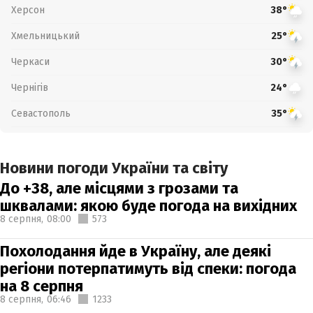
Херсон
38°
Хмельницький
25°
Черкаси
30°
Чернігів
24°
Севастополь
35°
Новини погоди України та світу
До +38, але місцями з грозами та
шквалами: якою буде погода на вихідних
8 серпня,
08:00
573
Похолодання йде в Україну, але деякі
регіони потерпатимуть від спеки: погода
на 8 серпня
8 серпня,
06:46
1233