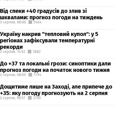
Від спеки +40 градусів до злив зі
шквалами: прогноз погоди на тиждень
3 серпня,
08:00
5464
Україну накрив "тепловий купол": у 5
регіонах зафіксували температурні
рекорди
2 серпня,
14:52
3682
До +37 та локальні грози: синоптики дали
прогноз погоди на початок нового тижня
2 серпня,
08:00
1794
Дощитиме лише на Заході, але припече до
+35: яку погоду прогнозують на 2 серпня
2 серпня,
06:57
2700