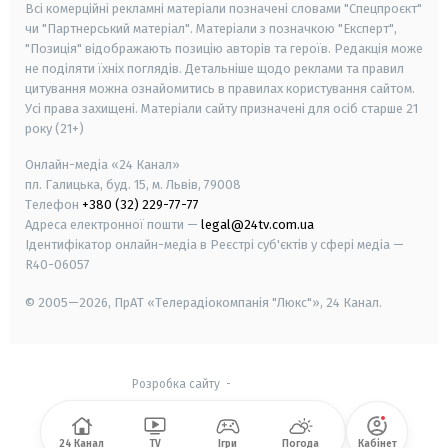
Всі комерційні рекламні матеріали позначені словами "Спецпроєкт"
чи "Партнерський матеріал". Матеріали з позначкою "Експерт",
"Позиція" відображають позицію авторів та героїв. Редакція може
не поділяти їхніх поглядів. Детальніше щодо реклами та правил
цитування можна ознайомитись в правилах користування сайтом.
Усі права захищені.
Матеріали сайту призначені для осіб старше
21
року (21+)
Онлайн-медіа «24 Канал»
пл. Галицька, буд. 15, м. Львів, 79008
Телефон
+380 (32) 229-77-77
Адреса електронної пошти —
legal@24tv.com.ua
Ідентифікатор онлайн-медіа в Реєстрі суб'єктів у сфері медіа —
R40-06057
© 2005—2026,
ПрАТ «Телерадіокомпанія "Люкс"», 24 Канал.
Розробка сайту
-
24 Канал
TV
Ігри
Погода
Кабінет