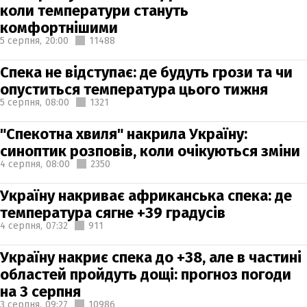
коли температури стануть
комфортнішими
5 серпня,
20:00
11488
Спека не відступає: де будуть грози та чи
опуститься температура цього тижня
5 серпня,
08:00
1321
"Спекотна хвиля" накрила Україну:
синоптик розповів, коли очікуються зміни
4 серпня,
08:00
2350
Україну накриває африканська спека: де
температура сягне +39 градусів
4 серпня,
07:32
911
Україну накриє спека до +38, але в частині
областей пройдуть дощі: прогноз погоди
на 3 серпня
3 серпня,
09:27
10986