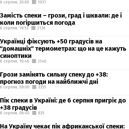
6 серпня,
20:00
1031
Замість спеки – грози, град і шквали: де і
коли погіршиться погода
6 серпня,
18:53
2126
Українці фіксують +50 градусів на
"домашніх" термометрах: що на це кажуть
синоптики
6 серпня,
16:46
2346
Грози замінять сильну спеку до +38:
прогноз погоди на найближчі дні
6 серпня,
08:00
3355
Пік спеки в Україні: де 6 серпня пригріє до
+38 градусів
6 серпня,
06:40
835
На Україну чекає пік африканської спеки: