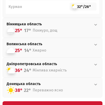
Курман
32°
/
26°
Вінницька
область
25°
17°
Похмуро, дощ
Волинська
область
25°
14°
Хмарно
Дніпропетровська
область
36°
24°
Мінлива хмарність
Донецька
область
38°
22°
Переважно ясно