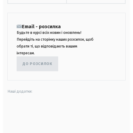
Email - розсилка
Будьте в курсі всіх новин і оновлень!
Перейдіть на сторінку наших розсилок, щоб
обрати ті, що відповідають вашим
інтересам.
ДО РОЗСИЛОК
Наші додатки:
android
apple
smart tv
samsung smart tv