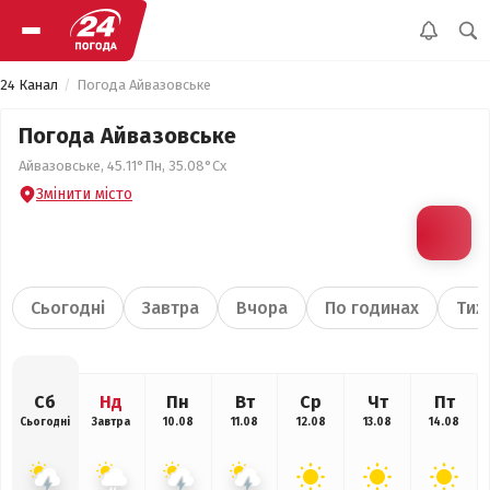
24 Канал
Погода Айвазовське
Погода Айвазовське
Айвазовське, 45.11°Пн, 35.08°Сх
Змінити місто
Сьогодні
Завтра
Вчора
По годинах
Тиж
Сб
Нд
Пн
Вт
Ср
Чт
Пт
Сьогодні
Завтра
10.08
11.08
12.08
13.08
14.08