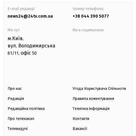
E-mail редакції
Номер телефону:
news24@24tv.com.ua
+38 044 390 5077
Ми тут:
Ми в соцмережах:
м.Київ
,
вул. Володимирська
офіс
61/11,
50
Про нас
Угода Користувача Спільноти
Редакція
Правила коментування
Редакційна політика
Технічна інформація
Про телеканал
Контакти
Телеведучі
Вакансії