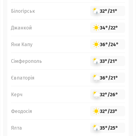
Білогірськ
32°
/
21°
Джанкой
34°
/
22°
Яни Капу
36°
/
24°
Сімферополь
33°
/
21°
Євпаторія
36°
/
21°
Керч
32°
/
26°
Феодосія
32°
/
23°
Ялта
35°
/
25°