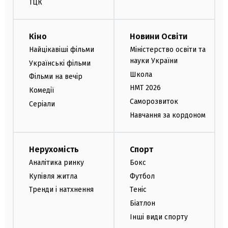
ТЦК
Кіно
Новини Освіти
Найцікавіші фільми
Міністерство освіти та
науки України
Українські фільми
Школа
Фільми на вечір
НМТ 2026
Комедії
Саморозвиток
Серіали
Навчання за кордоном
Нерухомість
Спорт
Аналітика ринку
Бокс
Купівля житла
Футбол
Тренди і натхнення
Теніс
Біатлон
Інші види спорту