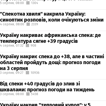
5 серпня,
08:00
1304
"Спекотна хвиля" накрила Україну:
синоптик розповів, коли очікуються зміни
4 серпня,
08:00
2339
Україну накриває африканська спека: де
температура сягне +39 градусів
4 серпня,
07:32
908
Україну накриє спека до +38, але в частині
областей пройдуть дощі: прогноз погоди
на 3 серпня
3 серпня,
09:27
10936
Від спеки +40 градусів до злив зі
шквалами: прогноз погоди на тиждень
3 серпня,
08:00
5458
Україну накрив "тепловий купол": у 5