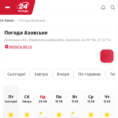
24 Канал
Погода Азовське
Погода Азовське
Донецька обл., Маріупольський район, Азовське, 46.96°Пн, 37.34°Сх
Змінити місто
Сьогодні
Завтра
Вчора
По годинах
Тиж
Пт
Сб
Нд
Пн
Вт
Ср
Чт
Сьогодні
Завтра
09.08
10.08
11.08
12.08
13.08