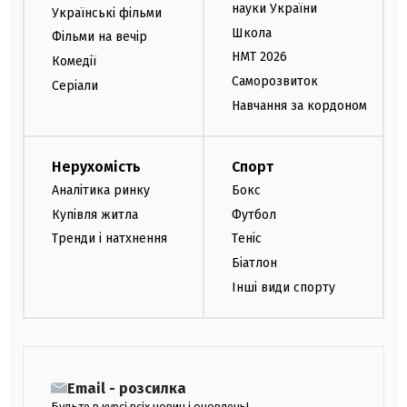
науки України
Українські фільми
Школа
Фільми на вечір
НМТ 2026
Комедії
Саморозвиток
Серіали
Навчання за кордоном
Нерухомість
Спорт
Аналітика ринку
Бокс
Купівля житла
Футбол
Тренди і натхнення
Теніс
Біатлон
Інші види спорту
Email - розсилка
Будьте в курсі всіх новин і оновлень!