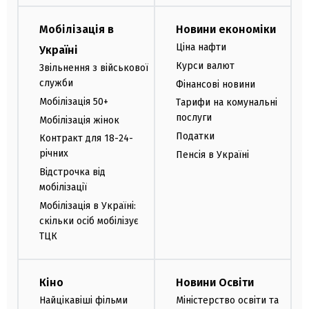
Мобілізація в
Новини економіки
Ціна нафти
Україні
Курси валют
Звільнення з військової
служби
Фінансові новини
Мобілізація 50+
Тарифи на комунальні
послуги
Мобілізація жінок
Податки
Контракт для 18-24-
річних
Пенсія в Україні
Відстрочка від
мобілізації
Мобілізація в Україні:
скільки осіб мобілізує
ТЦК
Кіно
Новини Освіти
Найцікавіші фільми
Міністерство освіти та