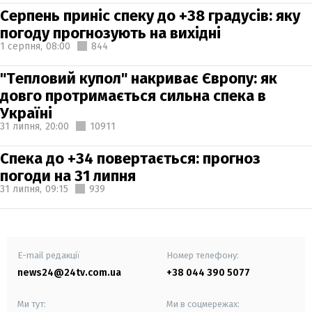
Серпень приніс спеку до +38 градусів: яку
погоду прогнозують на вихідні
1 серпня,
08:00
844
"Тепловий купол" накриває Європу: як
довго протримається сильна спека в
Україні
31 липня,
20:00
10911
Спека до +34 повертається: прогноз
погоди на 31 липня
31 липня,
09:15
939
E-mail редакції
Номер телефону:
news24@24tv.com.ua
+38 044 390 5077
Ми тут:
Ми в соцмережах: