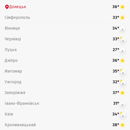
Донецьк
36°
Сімферополь
33°
Вінниця
34°
Чернівці
33°
Луцьк
27°
Дніпро
36°
Житомир
35°
Ужгород
32°
Запоріжжя
37°
Івано-Франківськ
31°
Київ
34°
Кропивницький
38°