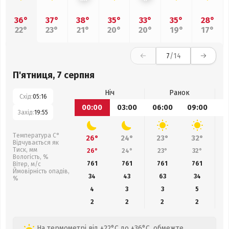
36°
37°
38°
35°
33°
35°
28°
22°
23°
21°
20°
20°
19°
17°
7
/14
П'ятниця, 7 серпня
Ніч
Ранок
Схід:
05:16
00:00
03:00
06:00
09:00
1
Захід:
19:55
Температура С°
26°
24°
23°
32°
Відчувається як
Тиск, мм
26°
24°
23°
32°
Вологість, %
761
761
761
761
Вітер, м/с
Ймовірність опадів,
34
43
63
34
%
4
3
3
5
2
2
2
2
На термометрі від +22°C до +36°C, обмежте