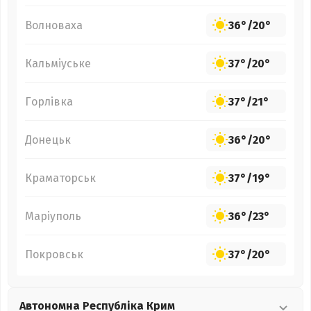
Волноваха
36°
/
20°
Кальміуське
37°
/
20°
Горлівка
37°
/
21°
Донецьк
36°
/
20°
Краматорськ
37°
/
19°
Маріуполь
36°
/
23°
Покровськ
37°
/
20°
Автономна Республіка Крим