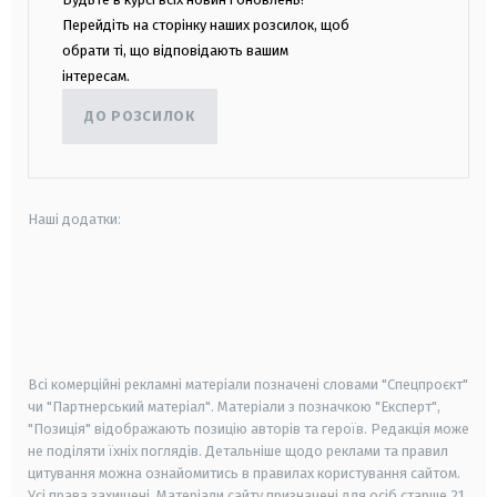
Перейдіть на сторінку наших розсилок, щоб
обрати ті, що відповідають вашим
інтересам.
ДО РОЗСИЛОК
Наші додатки:
android
apple
smart tv
samsung smart tv
Всі комерційні рекламні матеріали позначені словами "Спецпроєкт"
чи "Партнерський матеріал". Матеріали з позначкою "Експерт",
"Позиція" відображають позицію авторів та героїв. Редакція може
не поділяти їхніх поглядів. Детальніше щодо реклами та правил
цитування можна ознайомитись в правилах користування сайтом.
Усі права захищені.
Матеріали сайту призначені для осіб старше
21