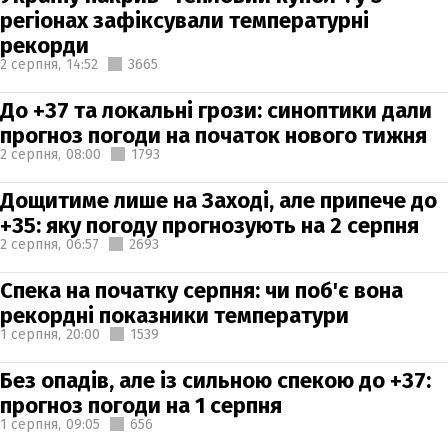
регіонах зафіксували температурні
рекорди
2 серпня,
14:52
3665
До +37 та локальні грози: синоптики дали
прогноз погоди на початок нового тижня
2 серпня,
08:00
1793
Дощитиме лише на Заході, але припече до
+35: яку погоду прогнозують на 2 серпня
2 серпня,
06:57
2693
Спека на початку серпня: чи поб'є вона
рекордні показники температури
1 серпня,
20:00
1539
Без опадів, але із сильною спекою до +37:
прогноз погоди на 1 серпня
1 серпня,
09:05
656