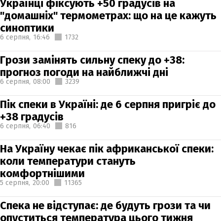
Українці фіксують +50 градусів на
"домашніх" термометрах: що на це кажуть
синоптики
6 серпня,
16:46
1732
Грози замінять сильну спеку до +38:
прогноз погоди на найближчі дні
6 серпня,
08:00
3239
Пік спеки в Україні: де 6 серпня пригріє до
+38 градусів
6 серпня,
06:40
816
На Україну чекає пік африканської спеки:
коли температури стануть
комфортнішими
5 серпня,
20:00
11365
Спека не відступає: де будуть грози та чи
опуститься температура цього тижня