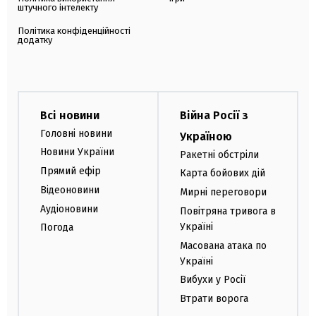
штучного інтелекту
Політика конфіденційності
додатку
Всі новини
Війна Росії з
Головні новини
Україною
Новини України
Ракетні обстріли
Прямий ефір
Карта бойових дій
Відеоновини
Мирні переговори
Аудіоновини
Повітряна тривога в
Україні
Погода
Масована атака по
Україні
Вибухи у Росії
Втрати ворога