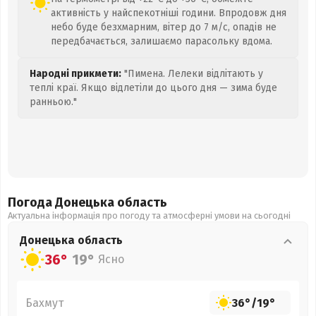
активність у найспекотніші години. Впродовж дня
небо буде безхмарним, вітер до 7 м/с, опадів не
передбачається, залишаємо парасольку вдома.
Народні прикмети:
"Пимена. Лелеки відлітають у
теплі краї. Якщо відлетіли до цього дня — зима буде
ранньою."
Погода Донецька
область
Актуальна інформація про погоду та атмосферні умови на сьогодні
Донецька
область
36°
19°
Ясно
Бахмут
36°
/
19°