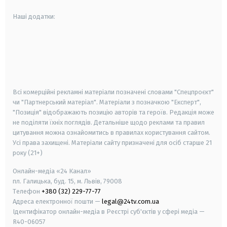
Наші додатки:
android
apple
smart tv
samsung smart tv
Всі комерційні рекламні матеріали позначені словами "Спецпроєкт"
чи "Партнерський матеріал". Матеріали з позначкою "Експерт",
"Позиція" відображають позицію авторів та героїв. Редакція може
не поділяти їхніх поглядів. Детальніше щодо реклами та правил
цитування можна ознайомитись в правилах користування сайтом.
Усі права захищені.
Матеріали сайту призначені для осіб старше
21
року (21+)
Онлайн-медіа «24 Канал»
пл. Галицька, буд. 15, м. Львів, 79008
Телефон
+380 (32) 229-77-77
Адреса електронної пошти —
legal@24tv.com.ua
Ідентифікатор онлайн-медіа в Реєстрі суб'єктів у сфері медіа —
R40-06057