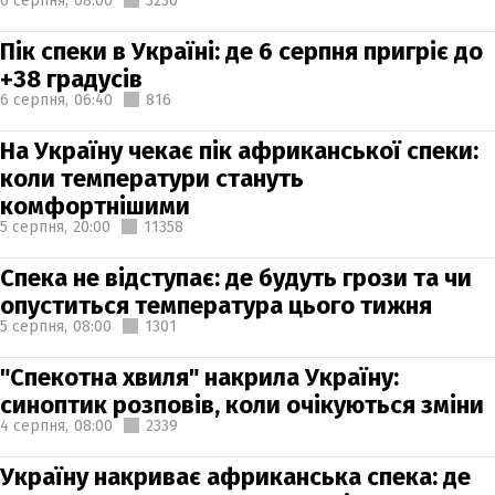
6 серпня,
08:00
3230
Пік спеки в Україні: де 6 серпня пригріє до
+38 градусів
6 серпня,
06:40
816
На Україну чекає пік африканської спеки:
коли температури стануть
комфортнішими
5 серпня,
20:00
11358
Спека не відступає: де будуть грози та чи
опуститься температура цього тижня
5 серпня,
08:00
1301
"Спекотна хвиля" накрила Україну:
синоптик розповів, коли очікуються зміни
4 серпня,
08:00
2339
Україну накриває африканська спека: де