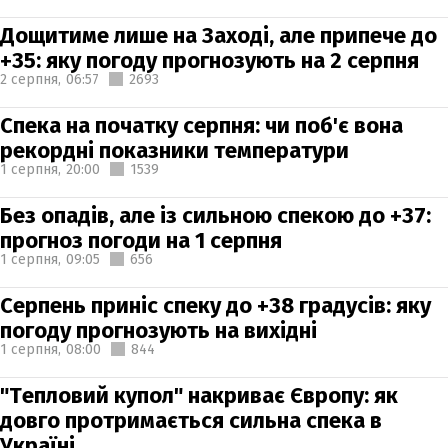
Дощитиме лише на Заході, але припече до
+35: яку погоду прогнозують на 2 серпня
2 серпня,
06:57
2693
Спека на початку серпня: чи поб'є вона
рекордні показники температури
1 серпня,
20:00
1539
Без опадів, але із сильною спекою до +37:
прогноз погоди на 1 серпня
1 серпня,
09:05
656
Серпень приніс спеку до +38 градусів: яку
погоду прогнозують на вихідні
1 серпня,
08:00
844
"Тепловий купол" накриває Європу: як
довго протримається сильна спека в
Україні