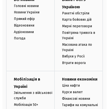
Головні новини
Україною
Новини України
Ракетні обстріли
Прямий ефір
Карта бойових дій
Відеоновини
Мирні переговори
Аудіоновини
Повітряна тривога в
Україні
Погода
Масована атака по
Україні
Вибухи у Росії
Втрати ворога
Мобілізація в
Новини економіки
Ціна нафти
Україні
Курси валют
Звільнення з військової
служби
Фінансові новини
Мобілізація 50+
Тарифи на комунальні