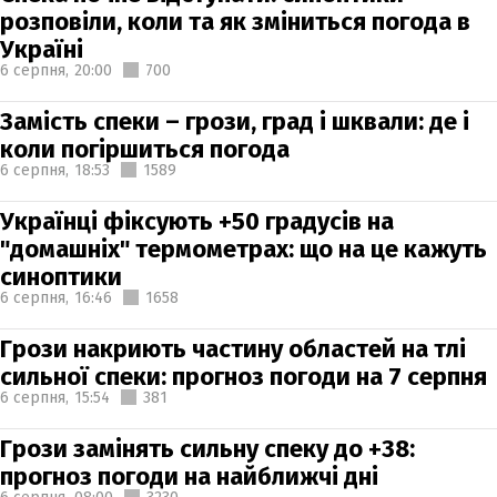
розповіли, коли та як зміниться погода в
Україні
6 серпня,
20:00
700
Замість спеки – грози, град і шквали: де і
коли погіршиться погода
6 серпня,
18:53
1589
Українці фіксують +50 градусів на
"домашніх" термометрах: що на це кажуть
синоптики
6 серпня,
16:46
1658
Грози накриють частину областей на тлі
сильної спеки: прогноз погоди на 7 серпня
6 серпня,
15:54
381
Грози замінять сильну спеку до +38:
прогноз погоди на найближчі дні