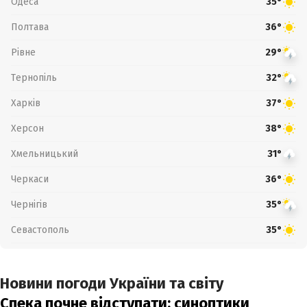
Одеса
35°
Полтава
36°
Рівне
29°
Тернопіль
32°
Харків
37°
Херсон
38°
Хмельницький
31°
Черкаси
36°
Чернігів
35°
Севастополь
35°
Новини погоди України та світу
Спека почне відступати: синоптики