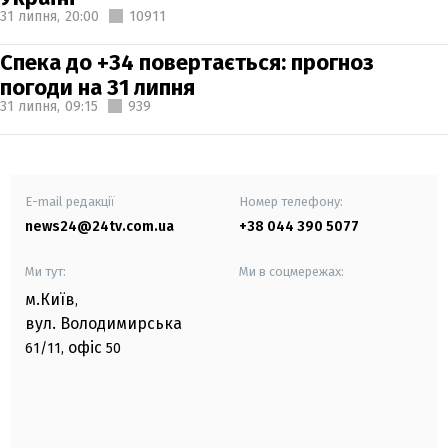
31 липня,
20:00
10911
Спека до +34 повертається: прогноз
погоди на 31 липня
31 липня,
09:15
939
E-mail редакції
Номер телефону:
news24@24tv.com.ua
+38 044 390 5077
Ми тут:
Ми в соцмережах:
м.Київ
,
вул. Володимирська
офіс
61/11,
50