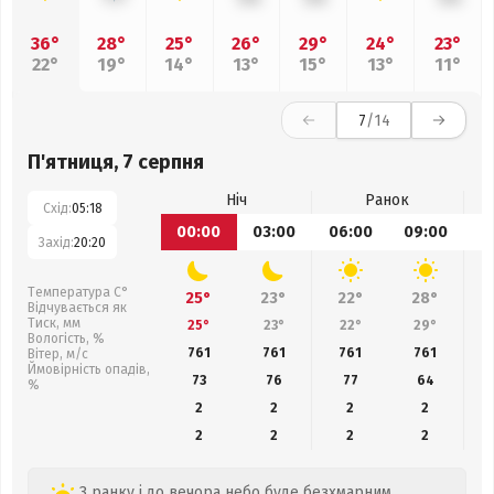
36°
28°
25°
26°
29°
24°
23°
22°
19°
14°
13°
15°
13°
11°
7
/14
П'ятниця, 7 серпня
Ніч
Ранок
Схід:
05:18
00:00
03:00
06:00
09:00
1
Захід:
20:20
Температура С°
25°
23°
22°
28°
Відчувається як
Тиск, мм
25°
23°
22°
29°
Вологість, %
761
761
761
761
Вітер, м/с
Ймовірність опадів,
73
76
77
64
%
2
2
2
2
2
2
2
2
З ранку і до вечора небо буде безхмарним,