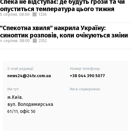
Спека не відступає: де будуть грози та чи
опуститься температура цього тижня
5 серпня,
08:00
1336
"Спекотна хвиля" накрила Україну:
синоптик розповів, коли очікуються зміни
4 серпня,
08:00
2352
E-mail редакції
Номер телефону:
news24@24tv.com.ua
+38 044 390 5077
Ми тут:
Ми в соцмережах:
м.Київ
,
вул. Володимирська
офіс
61/11,
50