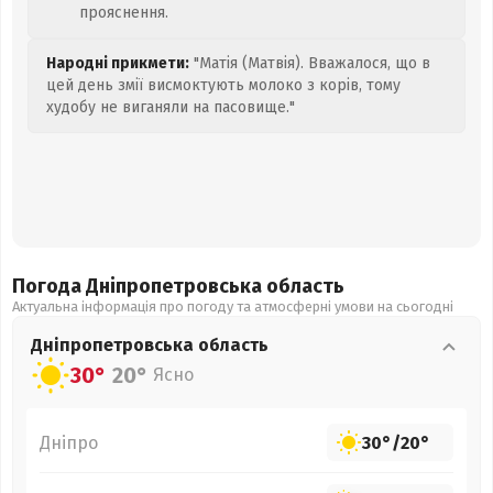
прояснення.
Народні прикмети:
"Матія (Матвія). Вважалося, що в
цей день змії висмоктують молоко з корів, тому
худобу не виганяли на пасовище."
Погода Дніпропетровська
область
Актуальна інформація про погоду та атмосферні умови на сьогодні
Дніпропетровська
область
30°
20°
Ясно
Дніпро
30°
/
20°