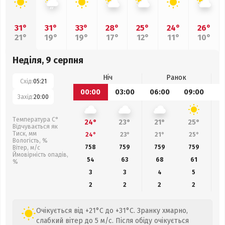
31°
31°
33°
28°
25°
24°
26°
21°
19°
19°
17°
12°
11°
10°
Неділя, 9 серпня
Ніч
Ранок
Схід:
05:21
00:00
03:00
06:00
09:00
1
Захід:
20:00
Температура С°
24°
23°
21°
25°
Відчувається як
Тиск, мм
24°
23°
21°
25°
Вологість, %
758
759
759
759
Вітер, м/с
Ймовірність опадів,
54
63
68
61
%
3
3
4
5
2
2
2
2
Очікується від +21°C до +31°C. Зранку хмарно,
слабкий вітер до 5 м/с. Після обіду очікується