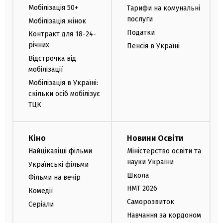
Мобілізація 50+
Тарифи на комунальні
послуги
Мобілізація жінок
Податки
Контракт для 18-24-
річних
Пенсія в Україні
Відстрочка від
мобілізації
Мобілізація в Україні:
скільки осіб мобілізує
ТЦК
Кіно
Новини Освіти
Найцікавіші фільми
Міністерство освіти та
науки України
Українські фільми
Школа
Фільми на вечір
НМТ 2026
Комедії
Саморозвиток
Серіали
Навчання за кордоном