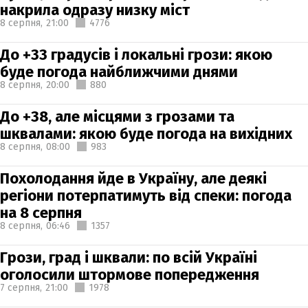
накрила одразу низку міст
8 серпня,
21:00
4776
До +33 градусів і локальні грози: якою
буде погода найближчими днями
8 серпня,
20:00
880
До +38, але місцями з грозами та
шквалами: якою буде погода на вихідних
8 серпня,
08:00
983
Похолодання йде в Україну, але деякі
регіони потерпатимуть від спеки: погода
на 8 серпня
8 серпня,
06:46
1357
Грози, град і шквали: по всій Україні
оголосили штормове попередження
7 серпня,
21:00
1978