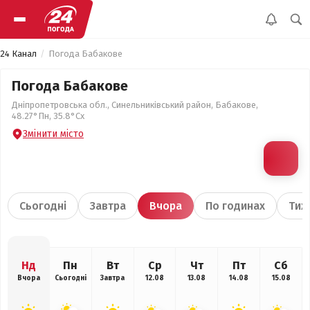
24 Канал
Погода Бабакове
Погода Бабакове
Дніпропетровська обл., Синельниківський район, Бабакове,
48.27°Пн, 35.8°Сх
Змінити місто
Сьогодні
Завтра
Вчора
По годинах
Тиж
Нд
Пн
Вт
Ср
Чт
Пт
Сб
Вчора
Сьогодні
Завтра
12.08
13.08
14.08
15.08