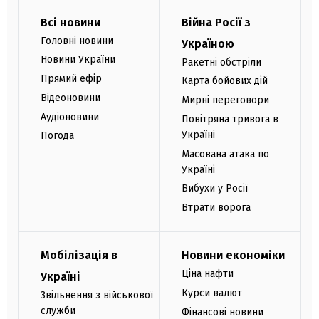
Всі новини
Війна Росії з
Головні новини
Україною
Новини України
Ракетні обстріли
Прямий ефір
Карта бойових дій
Відеоновини
Мирні переговори
Аудіоновини
Повітряна тривога в
Україні
Погода
Масована атака по
Україні
Вибухи у Росії
Втрати ворога
Мобілізація в
Новини економіки
Ціна нафти
Україні
Курси валют
Звільнення з військової
служби
Фінансові новини