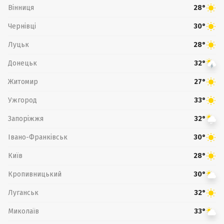
Вінниця
28°
Чернівці
30°
Луцьк
28°
Донецьк
32°
Житомир
27°
Ужгород
33°
Запоріжжя
32°
Івано-Франківськ
30°
Київ
28°
Кропивницький
30°
Луганськ
32°
Миколаїв
33°