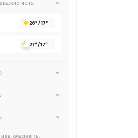
еважно ясно
26°
/
17°
27°
/
17°
о
о
о
лива хмарність,