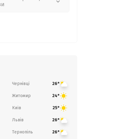
зи
Чернівці
26°
Житомир
24°
Київ
25°
Львів
26°
Тернопіль
26°