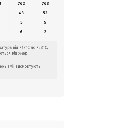
2
762
763
43
53
5
5
6
2
атура від +17°C до +28°C,
еться від хмар.
день змії висмоктують