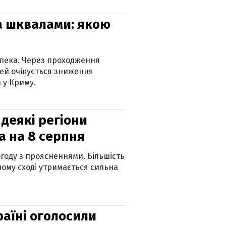
та шквалами: якою
спека. Через проходження
ей очікується зниження
 у Криму.
 деякі регіони
а на 8 серпня
огоду з проясненнями. Більшість
ному сході утримається сильна
країні оголосили