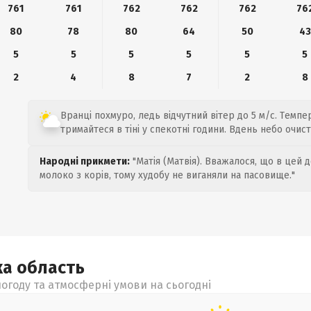
761
761
762
762
762
76
80
78
80
64
50
43
5
5
5
5
5
5
2
4
8
7
2
8
Вранці похмуро, ледь відчутний вітер до 5 м/с. Темпер
тримайтеся в тіні у спекотні години. Вдень небо очист
Народні прикмети:
"Матія (Матвія). Вважалося, що в цей 
молоко з корів, тому худобу не виганяли на пасовище."
ка
область
огоду та атмосферні умови на сьогодні