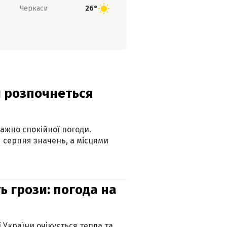
Черкаси
26°
ди розпочнеться
ажно спокійної погоди.
 серпня значень, а місцями
ь грози: погода на
ї України очікується тепла та