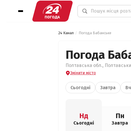
24 Канал
Погода Бабанське
Погода Баб
Полтавська обл., Полтавськи
Змінити місто
Сьогодні
Завтра
Вч
Нд
Пн
Сьогодні
Завтра