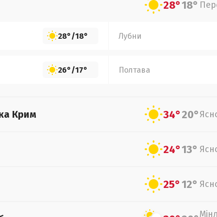
28°
18°
Пер
28°
/
18°
Лубни
26°
/
17°
Полтава
34°
20°
ка Крим
Ясн
24°
13°
Ясн
25°
12°
Ясн
Мін