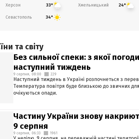
Херсон
Хмельницький
33°
24°
Севастополь
34°
ни та світу
Без сильної спеки: з якої пого
наступний тиждень
9 серпня,
08:00
229
Наступний тиждень в Україні розпочнеться з перев
Температура повітря буде близькою до звичних для
очікуються опади.
Частину України знову накриют
9 серпня
9 серпня,
06:33
1961
У неділю, 9 серпня, на переважній частині територі