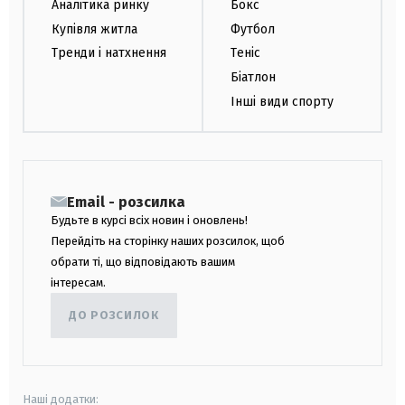
Аналітика ринку
Бокс
Купівля житла
Футбол
Тренди і натхнення
Теніс
Біатлон
Інші види спорту
Email - розсилка
Будьте в курсі всіх новин і оновлень!
Перейдіть на сторінку наших розсилок, щоб
обрати ті, що відповідають вашим
інтересам.
ДО РОЗСИЛОК
Наші додатки: