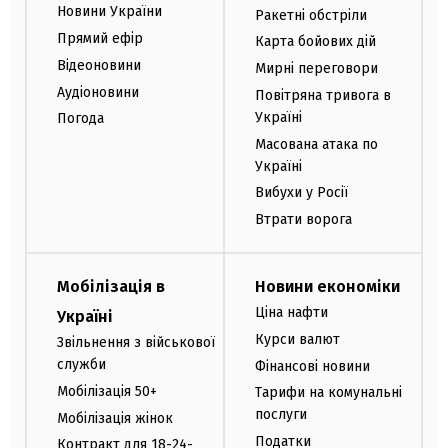
Новини України
Ракетні обстріли
Прямий ефір
Карта бойових дій
Відеоновини
Мирні переговори
Аудіоновини
Повітряна тривога в
Україні
Погода
Масована атака по
Україні
Вибухи у Росії
Втрати ворога
Мобілізація в
Новини економіки
Ціна нафти
Україні
Курси валют
Звільнення з військової
служби
Фінансові новини
Мобілізація 50+
Тарифи на комунальні
послуги
Мобілізація жінок
Податки
Контракт для 18-24-