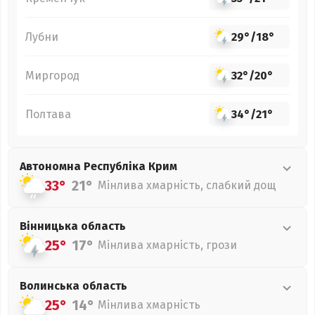
Лубни
29°
/
18°
Миргород
32°
/
20°
Полтава
34°
/
21°
Автономна Республіка Крим
33°
21°
Мінлива хмарність, слабкий дощ
Вінницька
область
25°
17°
Мінлива хмарність, грози
Волинська
область
25°
14°
Мінлива хмарність