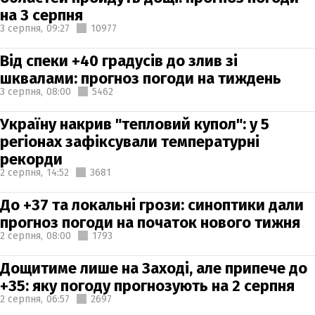
на 3 серпня
3 серпня,
09:27
10977
Від спеки +40 градусів до злив зі
шквалами: прогноз погоди на тиждень
3 серпня,
08:00
5462
Україну накрив "тепловий купол": у 5
регіонах зафіксували температурні
рекорди
2 серпня,
14:52
3681
До +37 та локальні грози: синоптики дали
прогноз погоди на початок нового тижня
2 серпня,
08:00
1793
Дощитиме лише на Заході, але припече до
+35: яку погоду прогнозують на 2 серпня
2 серпня,
06:57
2697