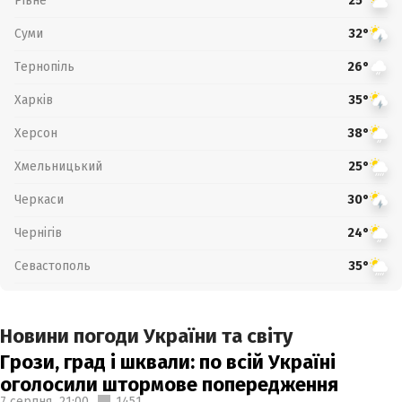
Рівне
25°
Суми
32°
Тернопіль
26°
Харків
35°
Херсон
38°
Хмельницький
25°
Черкаси
30°
Чернігів
24°
Севастополь
35°
Новини погоди України та світу
Грози, град і шквали: по всій Україні
оголосили штормове попередження
7 серпня,
21:00
1451