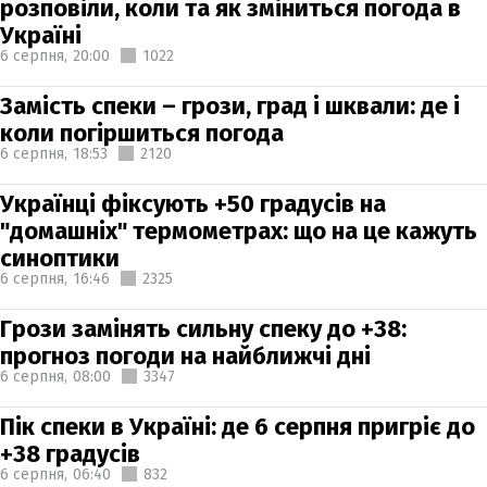
розповіли, коли та як зміниться погода в
Україні
6 серпня,
20:00
1022
Замість спеки – грози, град і шквали: де і
коли погіршиться погода
6 серпня,
18:53
2120
Українці фіксують +50 градусів на
"домашніх" термометрах: що на це кажуть
синоптики
6 серпня,
16:46
2325
Грози замінять сильну спеку до +38:
прогноз погоди на найближчі дні
6 серпня,
08:00
3347
Пік спеки в Україні: де 6 серпня пригріє до
+38 градусів
6 серпня,
06:40
832