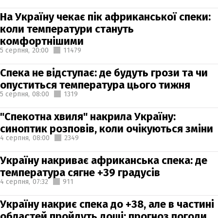
На Україну чекає пік африканської спеки:
коли температури стануть
комфортнішими
5 серпня,
20:00
11479
Спека не відступає: де будуть грози та чи
опуститься температура цього тижня
5 серпня,
08:00
1319
"Спекотна хвиля" накрила Україну:
синоптик розповів, коли очікуються зміни
4 серпня,
08:00
2349
Україну накриває африканська спека: де
температура сягне +39 градусів
4 серпня,
07:32
911
Україну накриє спека до +38, але в частині
областей пройдуть дощі: прогноз погоди