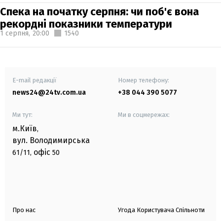
Спека на початку серпня: чи поб'є вона
рекордні показники температури
1 серпня,
20:00
1540
E-mail редакції
Номер телефону:
news24@24tv.com.ua
+38 044 390 5077
Ми тут:
Ми в соцмережах:
м.Київ
,
вул. Володимирська
офіс
61/11,
50
Про нас
Угода Користувача Спільноти