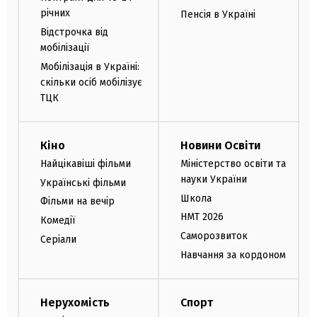
річних
Пенсія в Україні
Відстрочка від
мобілізації
Мобілізація в Україні:
скільки осіб мобілізує
ТЦК
Кіно
Новини Освіти
Найцікавіші фільми
Міністерство освіти та
науки України
Українські фільми
Школа
Фільми на вечір
НМТ 2026
Комедії
Саморозвиток
Серіали
Навчання за кордоном
Нерухомість
Спорт