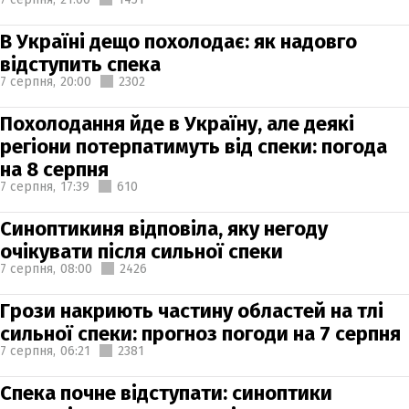
В Україні дещо похолодає: як надовго
відступить спека
7 серпня,
20:00
2302
Похолодання йде в Україну, але деякі
регіони потерпатимуть від спеки: погода
на 8 серпня
7 серпня,
17:39
610
Синоптикиня відповіла, яку негоду
очікувати після сильної спеки
7 серпня,
08:00
2426
Грози накриють частину областей на тлі
сильної спеки: прогноз погоди на 7 серпня
7 серпня,
06:21
2381
Спека почне відступати: синоптики