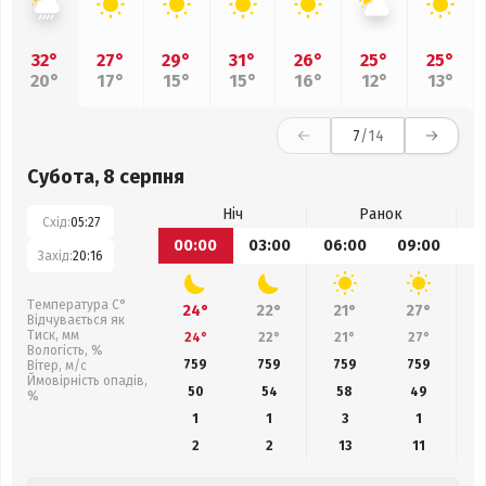
32°
27°
29°
31°
26°
25°
25°
20°
17°
15°
15°
16°
12°
13°
7
/14
Субота, 8 серпня
Ніч
Ранок
Схід:
05:27
00:00
03:00
06:00
09:00
1
Захід:
20:16
Температура С°
24°
22°
21°
27°
Відчувається як
Тиск, мм
24°
22°
21°
27°
Вологість, %
759
759
759
759
Вітер, м/с
Ймовірність опадів,
50
54
58
49
%
1
1
3
1
2
2
13
11