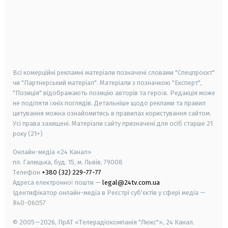
android
apple
smart tv
samsung smart tv
Всі комерційні рекламні матеріали позначені словами "Спецпроєкт"
чи "Партнерський матеріал". Матеріали з позначкою "Експерт",
"Позиція" відображають позицію авторів та героїв. Редакція може
не поділяти їхніх поглядів. Детальніше щодо реклами та правил
цитування можна ознайомитись в правилах користування сайтом.
Усі права захищені.
Матеріали сайту призначені для осіб старше
21
року (21+)
Онлайн-медіа «24 Канал»
пл. Галицька, буд. 15, м. Львів, 79008
Телефон
+380 (32) 229-77-77
Адреса електронної пошти —
legal@24tv.com.ua
Ідентифікатор онлайн-медіа в Реєстрі суб'єктів у сфері медіа —
R40-06057
© 2005—2026,
ПрАТ «Телерадіокомпанія "Люкс"», 24 Канал.