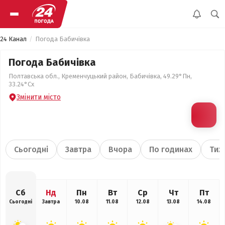
24 Канал
Погода Бабичівка
Погода Бабичівка
Полтавська обл., Кременчуцький район, Бабичівка, 49.29°Пн,
33.24°Сх
Змінити місто
Сьогодні
Завтра
Вчора
По годинах
Тиж
Сб
Нд
Пн
Вт
Ср
Чт
Пт
Сьогодні
Завтра
10.08
11.08
12.08
13.08
14.08