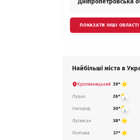
Дніпропетровська
о
ПОКАЗАТИ ІНШІ ОБЛАСТІ
Найбільші міста в Укра
Кропивницький
39°
Луцьк
26°
Ужгород
30°
Луганськ
38°
Полтава
37°