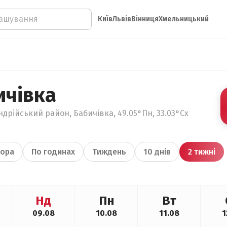
Київ
Львів
Вінниця
Хмельницький
ичівка
ндрійський район, Бабичівка, 49.05°Пн, 33.03°Сх
ора
По годинах
Тиждень
10 днів
2 тижні
Нд
Пн
Вт
09.08
10.08
11.08
1