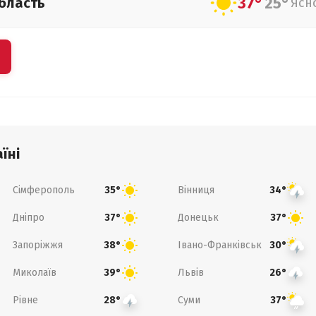
37°
25°
бласть
Ясн
їні
Сімферополь
Вінниця
35°
34°
Дніпро
Донецьк
37°
37°
Запоріжжя
Івано-Франківськ
38°
30°
Миколаїв
Львів
39°
26°
Рівне
Суми
28°
37°