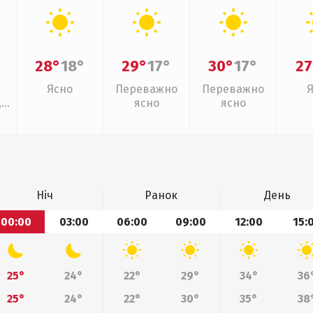
28°
18°
29°
17°
30°
17°
27
Ясно
Переважно
Переважно
,
ясно
ясно
Ніч
Ранок
День
00:00
03:00
06:00
09:00
12:00
15:
25°
24°
22°
29°
34°
36
25°
24°
22°
30°
35°
38