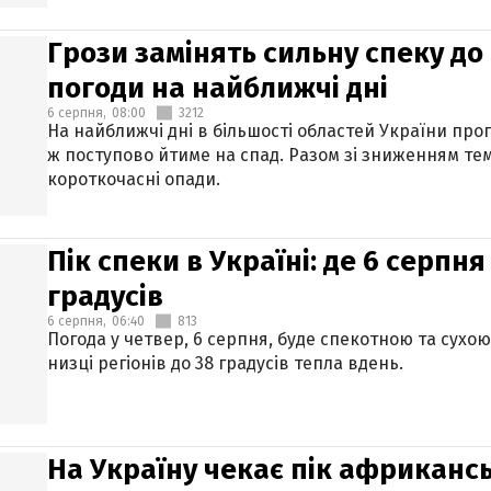
Грози замінять сильну спеку до 
погоди на найближчі дні
6 серпня,
08:00
3212
На найближчі дні в більшості областей України про
ж поступово йтиме на спад. Разом зі зниженням те
короткочасні опади.
Пік спеки в Україні: де 6 серпня
градусів
6 серпня,
06:40
813
Погода у четвер, 6 серпня, буде спекотною та сухо
низці регіонів до 38 градусів тепла вдень.
На Україну чекає пік африкансь