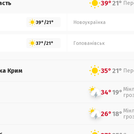
39°
21°
асть
Пер
39°
/
21°
Новоукраїнка
37°
/
21°
Голованівськ
35°
21°
ка Крим
Пер
Мін
34°
19°
гро
Мін
26°
18°
гро