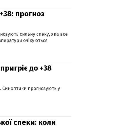
+38: прогноз
гнозують сильну спеку, яка все
мператури очікуються
 пригріє до +38
ю. Синоптики прогнозують у
кої спеки: коли