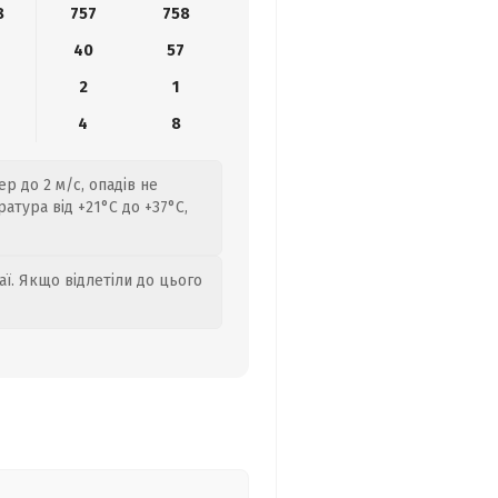
8
757
758
40
57
2
1
4
8
р до 2 м/с, опадів не
тура від +21°C до +37°C,
аї. Якщо відлетіли до цього