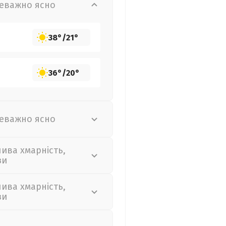
еважно ясно
38°
/
21°
36°
/
20°
еважно ясно
лива хмарність,
зи
лива хмарність,
зи