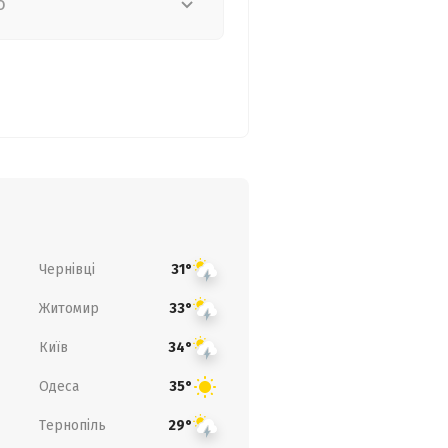
о
Чернівці
31°
Житомир
33°
Київ
34°
Одеса
35°
Тернопіль
29°