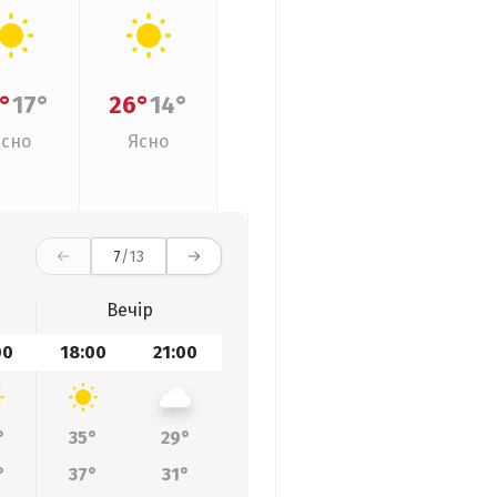
°
17°
26°
14°
Ясно
Ясно
7
/13
Вечір
00
18:00
21:00
°
35°
29°
°
37°
31°