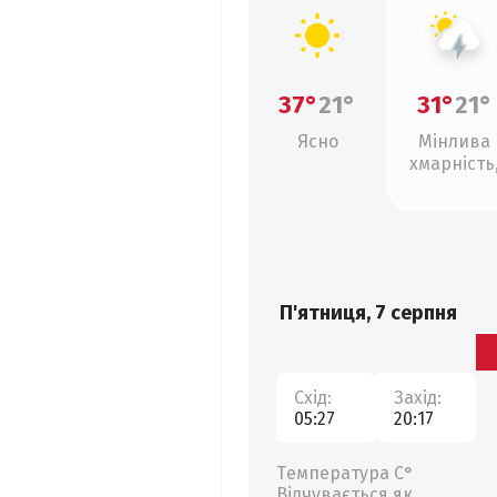
37°
21°
31°
21°
Ясно
Мінлива
хмарність
грози
П'ятниця, 7 серпня
Схід:
Захід:
05:27
20:17
Температура С°
Відчувається як