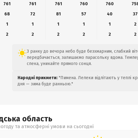
761
761
761
760
760
75
68
72
81
57
40
37
1
1
1
1
1
2
2
2
2
2
2
2
З ранку до вечора небо буде безхмарним, слабкий віте
передбачається, залишаємо парасольку вдома. Темпера
спека, уникайте прямого сонця.
Народні прикмети:
"Пимена. Лелеки відлітають у теплі кр
дня — зима буде ранньою."
адська
область
огоду та атмосферні умови на сьогодні