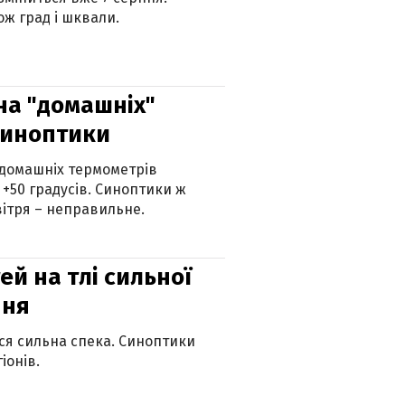
ж град і шквали.
 на "домашніх"
синоптики
 домашніх термометрів
 +50 градусів. Синоптики ж
ітря – неправильне.
й на тлі сильної
пня
ься сильна спека. Синоптики
іонів.