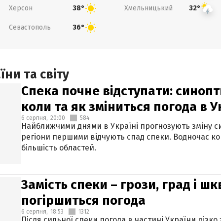
Херсон
Хмельницький
38°
32°
Севастополь
36°
ни та світу
Спека почне відступати: синопт
коли та як зміниться погода в У
6 серпня,
20:00
584
Найближчими днями в Україні прогнозують зміну син
регіони першими відчують спад спеки. Водночас к
більшість областей.
Замість спеки – грози, град і шк
погіршиться погода
6 серпня,
18:53
1312
Після сильної спеки погода в частині України різко