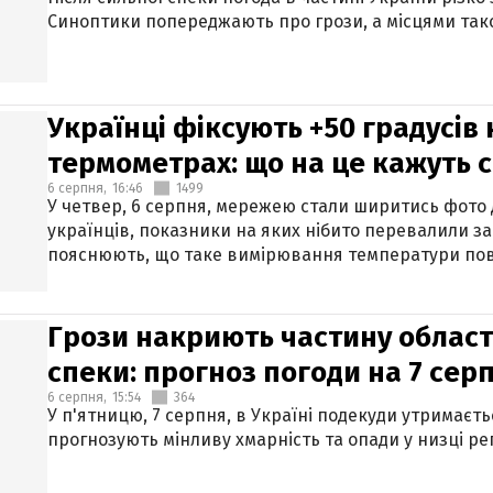
Синоптики попереджають про грози, а місцями тако
Українці фіксують +50 градусів
термометрах: що на це кажуть 
6 серпня,
16:46
1499
У четвер, 6 серпня, мережею стали ширитись фото
українців, показники на яких нібито перевалили за
пояснюють, що таке вимірювання температури пов
Грози накриють частину областе
спеки: прогноз погоди на 7 сер
6 серпня,
15:54
364
У п'ятницю, 7 серпня, в Україні подекуди утримаєт
прогнозують мінливу хмарність та опади у низці рег