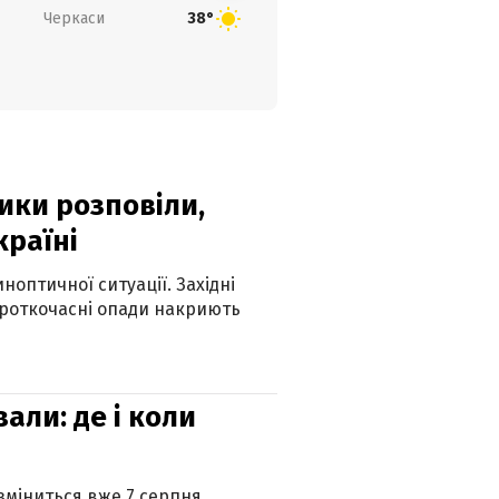
Черкаси
38°
ики розповіли,
країні
оптичної ситуації. Західні
ороткочасні опади накриють
вали: де і коли
 зміниться вже 7 серпня.