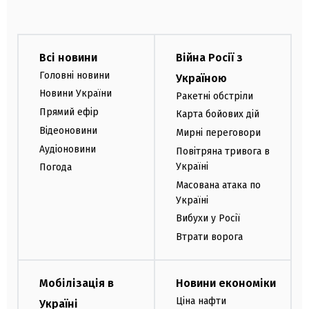
Всі новини
Війна Росії з
Головні новини
Україною
Новини України
Ракетні обстріли
Прямий ефір
Карта бойових дій
Відеоновини
Мирні переговори
Аудіоновини
Повітряна тривога в
Україні
Погода
Масована атака по
Україні
Вибухи у Росії
Втрати ворога
Мобілізація в
Новини економіки
Ціна нафти
Україні