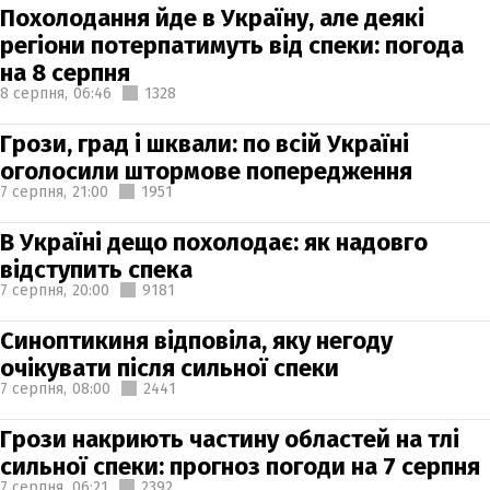
Похолодання йде в Україну, але деякі
регіони потерпатимуть від спеки: погода
на 8 серпня
8 серпня,
06:46
1328
Грози, град і шквали: по всій Україні
оголосили штормове попередження
7 серпня,
21:00
1951
В Україні дещо похолодає: як надовго
відступить спека
7 серпня,
20:00
9181
Синоптикиня відповіла, яку негоду
очікувати після сильної спеки
7 серпня,
08:00
2441
Грози накриють частину областей на тлі
сильної спеки: прогноз погоди на 7 серпня
7 серпня,
06:21
2392