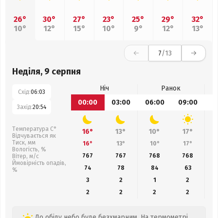
26°
30°
27°
23°
25°
29°
32°
10°
12°
15°
10°
9°
12°
13°
7
/13
Неділя, 9 серпня
Ніч
Ранок
Схід:
06:03
00:00
03:00
06:00
09:00
1
Захід:
20:54
Температура С°
16°
13°
10°
17°
Відчувається як
Тиск, мм
16°
13°
10°
17°
Вологість, %
767
767
768
768
Вітер, м/с
Ймовірність опадів,
74
78
84
63
%
3
2
1
2
2
2
2
2
До обіду небо буде безхмарним. На термометрі