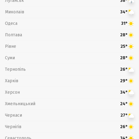
Луганськ
36°
Миколаїв
34°
Одеса
31°
Полтава
28°
Рівне
25°
Суми
28°
Тернопіль
26°
Харків
29°
Херсон
34°
Хмельницький
24°
Черкаси
27°
Чернігів
26°
Севастополь
34°