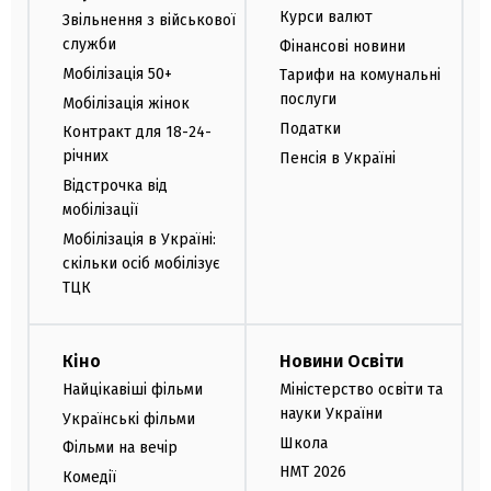
Курси валют
Звільнення з військової
служби
Фінансові новини
Мобілізація 50+
Тарифи на комунальні
послуги
Мобілізація жінок
Податки
Контракт для 18-24-
річних
Пенсія в Україні
Відстрочка від
мобілізації
Мобілізація в Україні:
скільки осіб мобілізує
ТЦК
Кіно
Новини Освіти
Найцікавіші фільми
Міністерство освіти та
науки України
Українські фільми
Школа
Фільми на вечір
НМТ 2026
Комедії