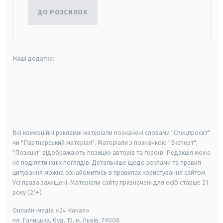
ДО РОЗСИЛОК
Наші додатки:
android
apple
smart tv
samsung smart tv
Всі комерційні рекламні матеріали позначені словами "Спецпроєкт"
чи "Партнерський матеріал". Матеріали з позначкою "Експерт",
"Позиція" відображають позицію авторів та героїв. Редакція може
не поділяти їхніх поглядів. Детальніше щодо реклами та правил
цитування можна ознайомитись в правилах користування сайтом.
Усі права захищені.
Матеріали сайту призначені для осіб старше
21
року (21+)
Онлайн-медіа «24 Канал»
пл. Галицька, буд. 15, м. Львів, 79008