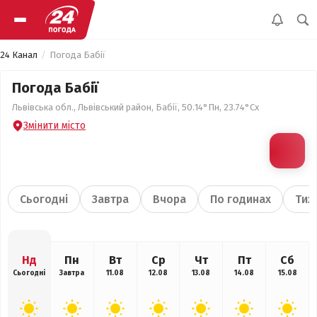
24 Канал
Погода Бабії
Погода Бабії
Львівська обл., Львівський район, Бабії, 50.14°Пн, 23.74°Сх
Змінити місто
Сьогодні
Завтра
Вчора
По годинах
Тиж
Нд
Пн
Вт
Ср
Чт
Пт
Сб
Сьогодні
Завтра
11.08
12.08
13.08
14.08
15.08