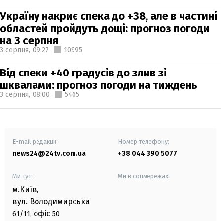
Україну накриє спека до +38, але в частині
областей пройдуть дощі: прогноз погоди
на 3 серпня
3 серпня,
09:27
10995
Від спеки +40 градусів до злив зі
шквалами: прогноз погоди на тиждень
3 серпня,
08:00
5465
E-mail редакції
Номер телефону:
news24@24tv.com.ua
+38 044 390 5077
Ми тут:
Ми в соцмережах:
м.Київ
,
вул. Володимирська
офіс
61/11,
50