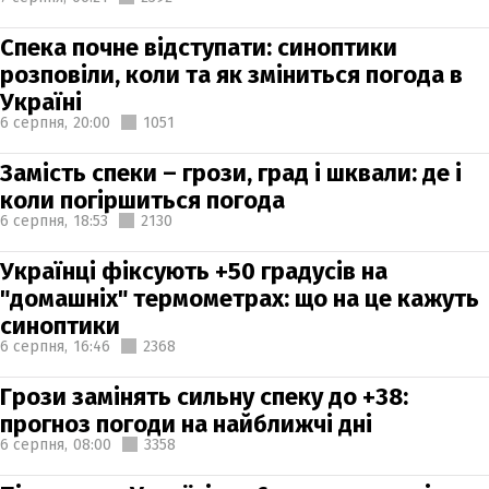
Спека почне відступати: синоптики
розповіли, коли та як зміниться погода в
Україні
6 серпня,
20:00
1051
Замість спеки – грози, град і шквали: де і
коли погіршиться погода
6 серпня,
18:53
2130
Українці фіксують +50 градусів на
"домашніх" термометрах: що на це кажуть
синоптики
6 серпня,
16:46
2368
Грози замінять сильну спеку до +38:
прогноз погоди на найближчі дні
6 серпня,
08:00
3358