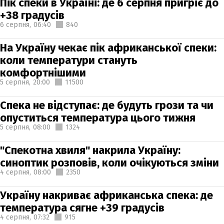
Пік спеки в Україні: де 6 серпня пригріє до
+38 градусів
6 серпня,
06:40
840
На Україну чекає пік африканської спеки:
коли температури стануть
комфортнішими
5 серпня,
20:00
11500
Спека не відступає: де будуть грози та чи
опуститься температура цього тижня
5 серпня,
08:00
1324
"Спекотна хвиля" накрила Україну:
синоптик розповів, коли очікуються зміни
4 серпня,
08:00
2350
Україну накриває африканська спека: де
температура сягне +39 градусів
4 серпня,
07:32
915