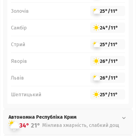
Золочів
25°
/
11°
Самбір
24°
/
11°
Стрий
25°
/
11°
Яворів
26°
/
11°
Львів
26°
/
11°
Шептицький
25°
/
11°
Автономна Республіка Крим
34°
21°
Мінлива хмарність, слабкий дощ