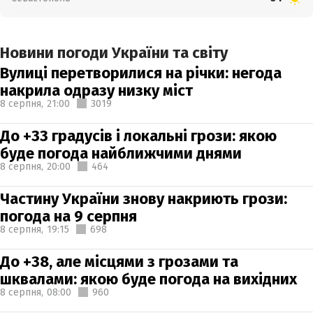
Новини погоди України та світу
Вулиці перетворилися на річки: негода
накрила одразу низку міст
8 серпня,
21:00
3019
До +33 градусів і локальні грози: якою
буде погода найближчими днями
8 серпня,
20:00
464
Частину України знову накриють грози:
погода на 9 серпня
8 серпня,
19:15
698
До +38, але місцями з грозами та
шквалами: якою буде погода на вихідних
8 серпня,
08:00
960