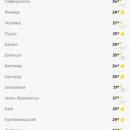
Сімферополь
34°
Вінниця
26°
Чернівці
27°
Луцьк
25°
Дніпро
30°
Донецьк
35°
Житомир
24°
Ужгород
30°
Запоріжжя
31°
Івано-Франківськ
27°
Київ
25°
Кропивницький
29°