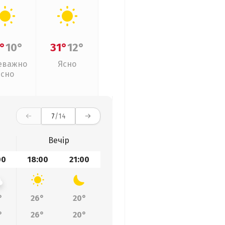
°
10°
31°
12°
еважно
Ясно
ясно
7
/14
Вечір
00
18:00
21:00
°
26°
20°
°
26°
20°