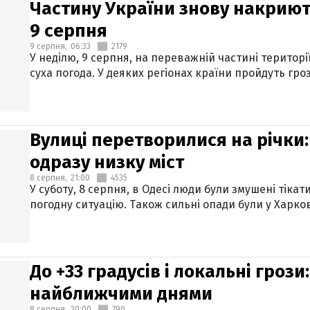
Частину України знову накриют
9 серпня
9 серпня,
06:33
2179
У неділю, 9 серпня, на переважній частині територі
суха погода. У деяких регіонах країни пройдуть гро
Вулиці перетворилися на річки
одразу низку міст
8 серпня,
21:00
4535
У суботу, 8 серпня, в Одесі люди були змушені тікат
погодну ситуацію. Також сильні опади були у Харкові
До +33 градусів і локальні гроз
найближчими днями
8 серпня,
20:00
790