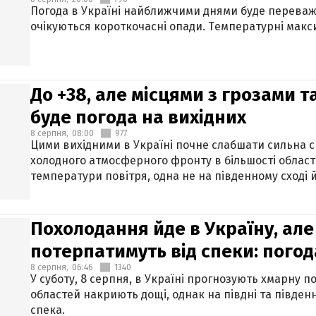
Погода в Україні найближчими днями буде переваж
очікуються короткочасні опади. Температурні макси
До +38, але місцями з грозами 
буде погода на вихідних
8 серпня,
08:00
977
Цими вихідними в Україні почне слабшати сильна 
холодного атмосферного фронту в більшості област
температури повітря, одна не на південному сході й
Похолодання йде в Україну, але
потерпатимуть від спеки: погод
8 серпня,
06:46
1340
У суботу, 8 серпня, в Україні прогнозують хмарну п
областей накриють дощі, однак на півдні та півден
спека.