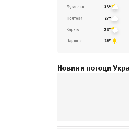
Луганськ
36°
Полтава
27°
Харків
28°
Чернігів
25°
Новини погоди Украї