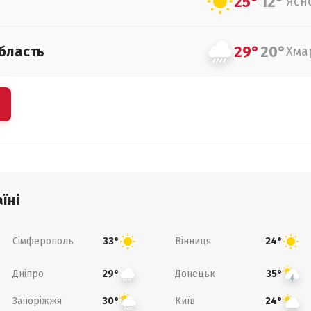
25°
12°
Ясн
29°
20°
бласть
Хма
їні
Сімферополь
Вінниця
33°
24°
Дніпро
Донецьк
29°
35°
Запоріжжя
Київ
30°
24°