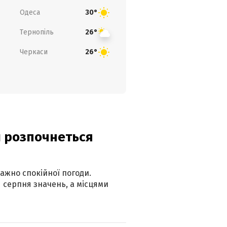
Одеса
30°
Тернопіль
26°
Черкаси
26°
ди розпочнеться
ажно спокійної погоди.
 серпня значень, а місцями