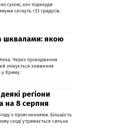
но сухою, хоч подекуди
муми сягнуть +33 градусів.
та шквалами: якою
спека. Через проходження
ей очікується зниження
 у Криму.
 деякі регіони
а на 8 серпня
огоду з проясненнями. Більшість
ному сході утримається сильна