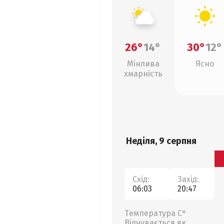
26°
14°
30°
12°
Мінлива
Ясно
хмарність
Неділя, 9 серпня
Схід:
Захід:
06:03
20:47
Температура С°
Відчувається як