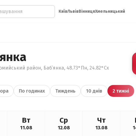
Київ
Львів
Вінниця
Хмельницький
’янка
омийський район, Баб’янка, 48.73°Пн, 24.82°Сх
ора
По годинах
Тиждень
10 днів
2 тижні
Вт
Ср
Чт
11.08
12.08
13.08
1