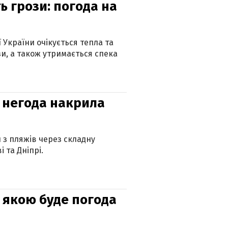
ь грози: погода на
ї України очікується тепла та
зи, а також утримається спека
: негода накрила
и з пляжів через складну
 та Дніпрі.
и: якою буде погода