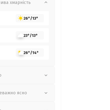
лива хмарність
26°
/
13°
23°
/
13°
26°
/
14°
о
еважно ясно