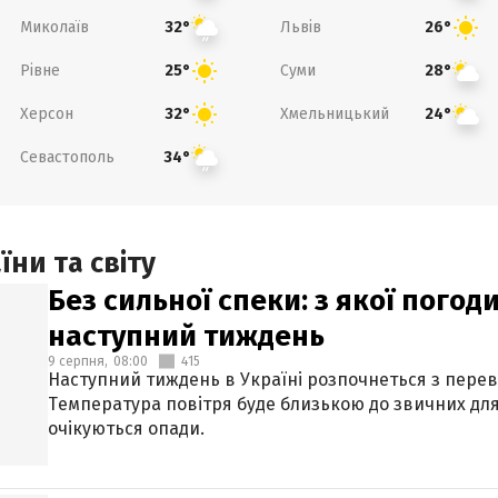
Миколаїв
Львів
32°
26°
Рівне
Суми
25°
28°
Херсон
Хмельницький
32°
24°
Севастополь
34°
ни та світу
Без сильної спеки: з якої пого
наступний тиждень
9 серпня,
08:00
415
Наступний тиждень в Україні розпочнеться з перев
Температура повітря буде близькою до звичних для
очікуються опади.