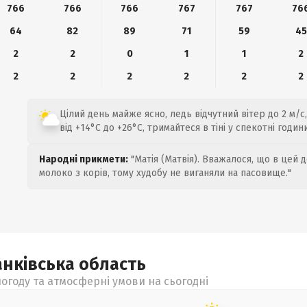
766
766
766
767
767
76
64
82
89
71
59
45
2
2
0
1
1
2
2
2
2
2
2
2
Цілий день майже ясно, ледь відчутний вітер до 2 м/с
від +14°C до +26°C, тримайтеся в тіні у спекотні години
Народні прикмети:
"Матія (Матвія). Вважалося, що в цей 
молоко з корів, тому худобу не виганяли на пасовище."
анківська
область
огоду та атмосферні умови на сьогодні