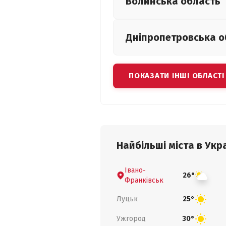
Волинська
область
Дніпропетровська
о
ПОКАЗАТИ ІНШІ ОБЛАСТІ
Найбільші міста в Укра
Івано-
26°
Франківськ
Луцьк
25°
Ужгород
30°