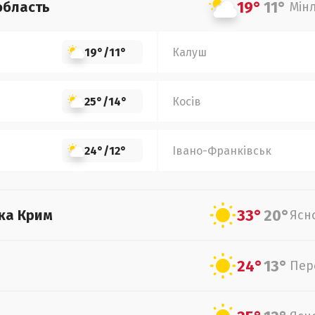
19°
11°
область
Мін
19°
/
11°
Калуш
25°
/
14°
Косів
24°
/
12°
Івано-Франківськ
33°
20°
ка Крим
Ясн
24°
13°
Пер