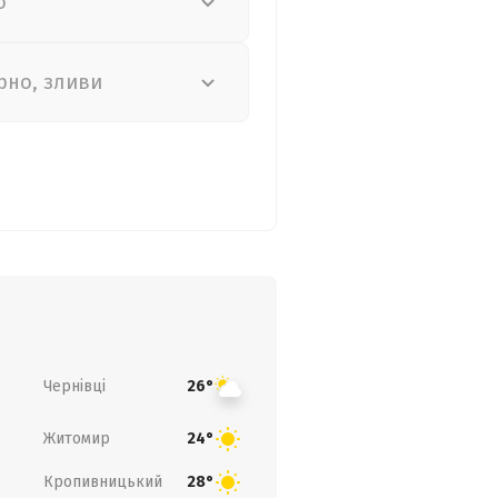
о
рно, зливи
Чернівці
26°
Житомир
24°
Кропивницький
28°