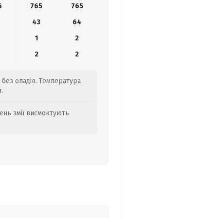
6
765
765
43
64
1
2
2
2
, без опадів. Температура
.
день змії висмоктують