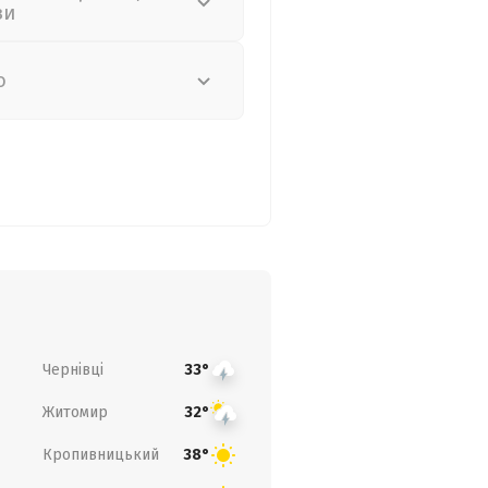
зи
о
Чернівці
33°
Житомир
32°
Кропивницький
38°