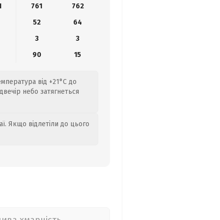
1
761
762
52
64
3
3
90
15
емпература від +21°C до
адвечір небо затягнеться
аї. Якщо відлетіли до цього