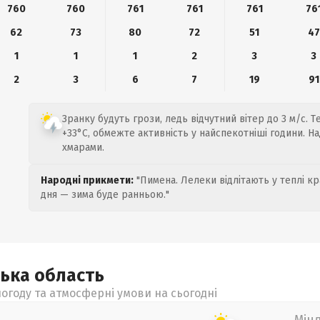
760
760
761
761
761
76
62
73
80
72
51
47
1
1
1
2
3
3
2
3
6
7
19
91
Зранку будуть грози, ледь відчутний вітер до 3 м/с. Т
+33°C, обмежте активність у найспекотніші години. Н
хмарами.
Народні прикмети:
"Пимена. Лелеки відлітають у теплі кр
дня — зима буде ранньою."
ська
область
огоду та атмосферні умови на сьогодні