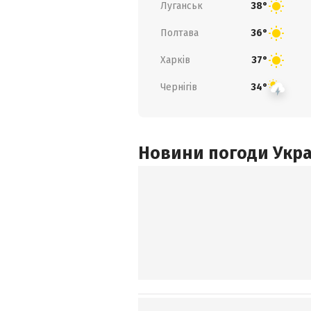
Луганськ
38°
Полтава
36°
Харків
37°
Чернігів
34°
Новини погоди Украї