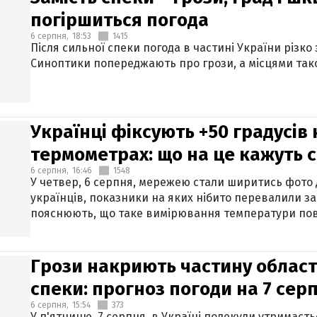
погіршиться погода
6 серпня,
18:53
1415
Після сильної спеки погода в частині України різко
Синоптики попереджають про грози, а місцями тако
Українці фіксують +50 градусів
термометрах: що на це кажуть 
6 серпня,
16:46
1548
У четвер, 6 серпня, мережею стали ширитись фото
українців, показники на яких нібито перевалили за
пояснюють, що таке вимірювання температури пов
Грози накриють частину областе
спеки: прогноз погоди на 7 сер
6 серпня,
15:54
373
У п'ятницю, 7 серпня, в Україні подекуди утримаєт