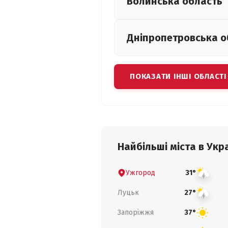
Волинська
область
Дніпропетровська
о
ПОКАЗАТИ ІНШІ ОБЛАСТІ
Найбільші міста в Укра
Ужгород
31°
Луцьк
27°
Запоріжжя
37°