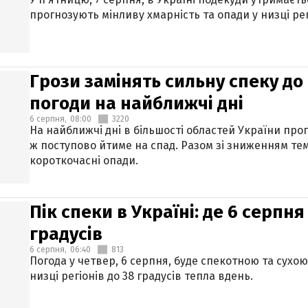
прогнозують мінливу хмарність та опади у низці рег
Грози замінять сильну спеку до 
погоди на найближчі дні
6 серпня,
08:00
3220
На найближчі дні в більшості областей України про
ж поступово йтиме на спад. Разом зі зниженням те
короткочасні опади.
Пік спеки в Україні: де 6 серпня
градусів
6 серпня,
06:40
813
Погода у четвер, 6 серпня, буде спекотною та сухо
низці регіонів до 38 градусів тепла вдень.