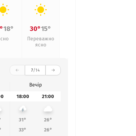
°
18°
30°
15°
Ясно
Переважно
ясно
7
/14
Вечір
00
18:00
21:00
°
31°
26°
°
33°
26°