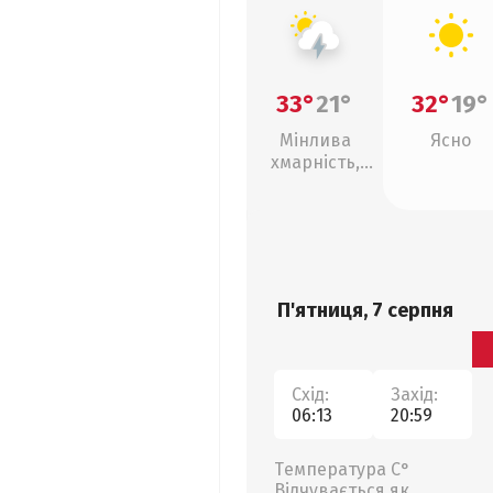
33°
21°
32°
19°
Мінлива
Ясно
хмарність,
грози
П'ятниця, 7 серпня
Схід:
Захід:
06:13
20:59
Температура С°
Відчувається як