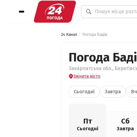
24 Канал
Погода Бадів
Погода Бад
Закарпатська обл., Берегівсь
Змінити місто
Сьогодні
Завтра
Вч
Пт
Сб
Сьогодні
Завтра