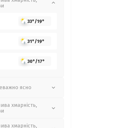
лива хмарність,
зи
33°
/
19°
31°
/
19°
30°
/
17°
еважно ясно
лива хмарність,
зи
лива хмарність,