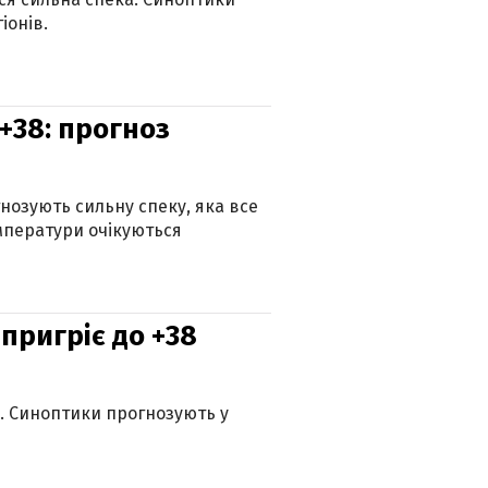
іонів.
+38: прогноз
гнозують сильну спеку, яка все
мператури очікуються
 пригріє до +38
ю. Синоптики прогнозують у