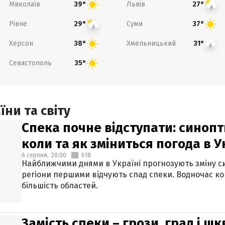
Миколаїв
Львів
39°
27°
Рівне
Суми
29°
37°
Херсон
Хмельницький
38°
31°
Севастополь
35°
ни та світу
Спека почне відступати: синопт
коли та як зміниться погода в У
6 серпня,
20:00
618
Найближчими днями в Україні прогнозують зміну син
регіони першими відчують спад спеки. Водночас к
більшість областей.
Замість спеки – грози, град і шк