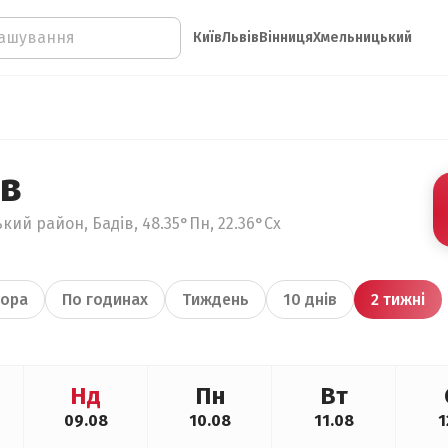
Київ
Львів
Вінниця
Хмельницький
ів
кий район, Бадів, 48.35°Пн, 22.36°Сх
ора
По годинах
Тиждень
10 днів
2 тижні
Нд
Пн
Вт
09.08
10.08
11.08
1