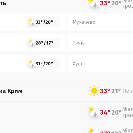
Мін
33°
20°
ть
гро
33°
/
20°
Мукачево
28°
/
17°
Тячів
31°
/
20°
Хуст
33°
21°
ка Крим
Пер
Мін
34°
20°
гро
Мін