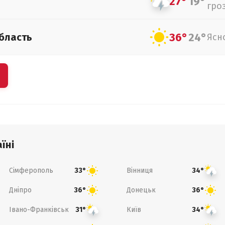
27°
19°
гро
36°
24°
бласть
Ясн
їні
Сімферополь
Вінниця
33°
34°
Дніпро
Донецьк
36°
36°
Івано-Франківськ
Київ
31°
34°