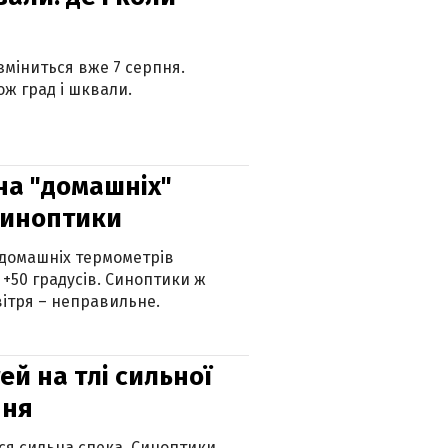
 зміниться вже 7 серпня.
ж град і шквали.
 на "домашніх"
синоптики
 домашніх термометрів
 +50 градусів. Синоптики ж
ітря – неправильне.
й на тлі сильної
пня
ься сильна спека. Синоптики