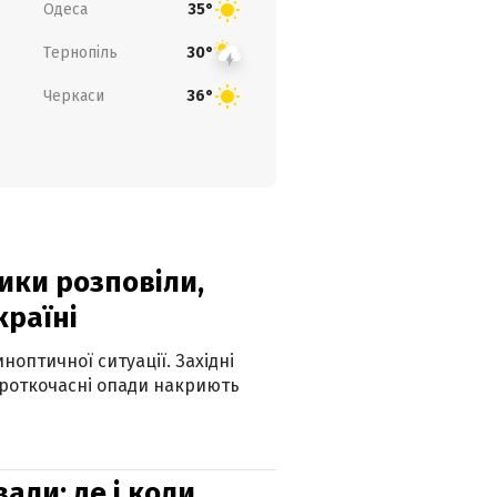
Одеса
35°
Тернопіль
30°
Черкаси
36°
ики розповіли,
країні
оптичної ситуації. Західні
ороткочасні опади накриють
вали: де і коли