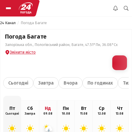
24 Канал
Погода Багате
Погода Багате
Запорізька обл., Пологівський район, Багате, 47.51°Пн, 36.08°Сх
Змінити місто
Сьогодні
Завтра
Вчора
По годинах
Тиж
Пт
Сб
Нд
Пн
Вт
Ср
Чт
Сьогодні
Завтра
09.08
10.08
11.08
12.08
13.08