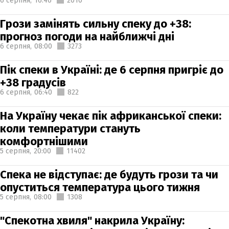
6 серпня,
16:46
2010
Грози замінять сильну спеку до +38:
прогноз погоди на найближчі дні
6 серпня,
08:00
3273
Пік спеки в Україні: де 6 серпня пригріє до
+38 градусів
6 серпня,
06:40
822
На Україну чекає пік африканської спеки:
коли температури стануть
комфортнішими
5 серпня,
20:00
11402
Спека не відступає: де будуть грози та чи
опуститься температура цього тижня
5 серпня,
08:00
1308
"Спекотна хвиля" накрила Україну: