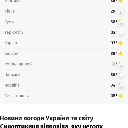
Полтава
36°
Рівне
29°
Суми
38°
Тернопіль
32°
Харків
37°
Херсон
38°
Хмельницький
31°
Черкаси
36°
Чернігів
34°
Севастополь
35°
Новини погоди України та світу
Синоптикиня відповіла, яку негоду