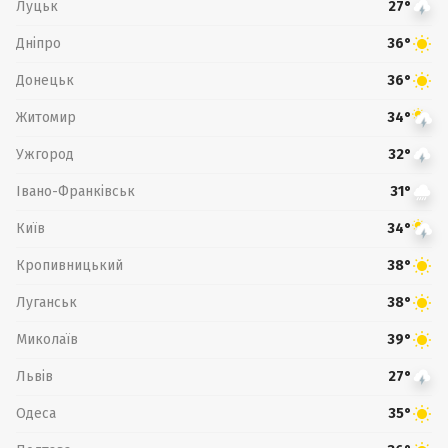
Луцьк
27°
Дніпро
36°
Донецьк
36°
Житомир
34°
Ужгород
32°
Івано-Франківськ
31°
Київ
34°
Кропивницький
38°
Луганськ
38°
Миколаїв
39°
Львів
27°
Одеса
35°