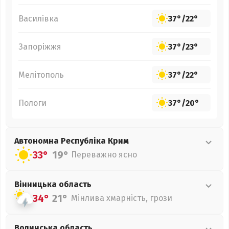
Василівка
37°
/
22°
Запоріжжя
37°
/
23°
Мелітополь
37°
/
22°
Пологи
37°
/
20°
Автономна Республіка Крим
33°
19°
Переважно ясно
Вінницька
область
34°
21°
Мінлива хмарність, грози
Волинська
область