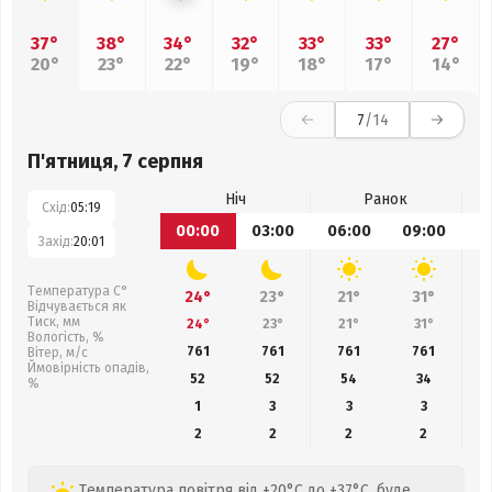
37°
38°
34°
32°
33°
33°
27°
20°
23°
22°
19°
18°
17°
14°
7
/14
П'ятниця, 7 серпня
Ніч
Ранок
Схід:
05:19
00:00
03:00
06:00
09:00
1
Захід:
20:01
Температура С°
24°
23°
21°
31°
Відчувається як
Тиск, мм
24°
23°
21°
31°
Вологість, %
761
761
761
761
Вітер, м/с
Ймовірність опадів,
52
52
54
34
%
1
3
3
3
2
2
2
2
Температура повітря від +20°C до +37°C, буде