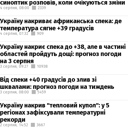
синоптик розповів, коли очікуються зміни
4 серпня,
08:00
2339
Україну накриває африканська спека: де
температура сягне +39 градусів
4 серпня,
07:32
909
Україну накриє спека до +38, але в частині
областей пройдуть дощі: прогноз погоди
на 3 серпня
3 серпня,
09:27
10938
Від спеки +40 градусів до злив зі
шквалами: прогноз погоди на тиждень
3 серпня,
08:00
5459
Україну накрив "тепловий купол": у 5
регіонах зафіксували температурні
рекорди
2 серпня,
14:52
3667