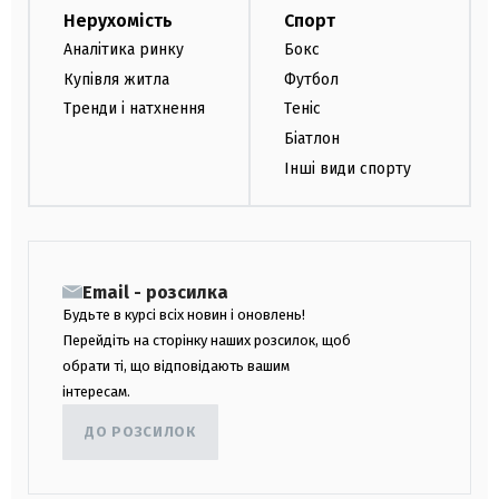
Нерухомість
Спорт
Аналітика ринку
Бокс
Купівля житла
Футбол
Тренди і натхнення
Теніс
Біатлон
Інші види спорту
Email - розсилка
Будьте в курсі всіх новин і оновлень!
Перейдіть на сторінку наших розсилок, щоб
обрати ті, що відповідають вашим
інтересам.
ДО РОЗСИЛОК