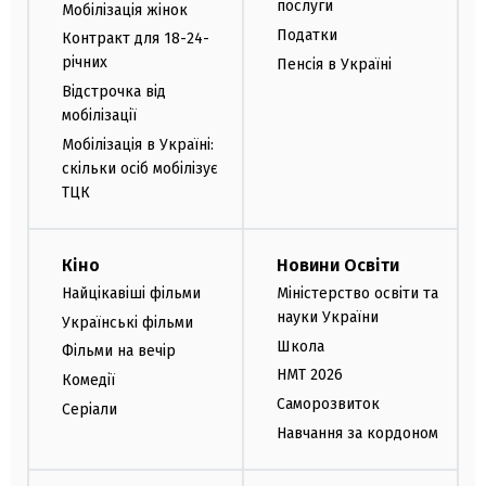
послуги
Мобілізація жінок
Податки
Контракт для 18-24-
річних
Пенсія в Україні
Відстрочка від
мобілізації
Мобілізація в Україні:
скільки осіб мобілізує
ТЦК
Кіно
Новини Освіти
Найцікавіші фільми
Міністерство освіти та
науки України
Українські фільми
Школа
Фільми на вечір
НМТ 2026
Комедії
Саморозвиток
Серіали
Навчання за кордоном