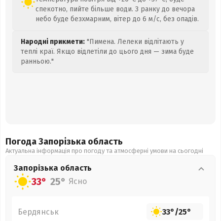
спекотно, пийте більше води. З ранку до вечора
небо буде безхмарним, вітер до 6 м/с, без опадів.
Народні прикмети:
"Пимена. Лелеки відлітають у
теплі краї. Якщо відлетіли до цього дня — зима буде
ранньою."
Погода Запорізька
область
Актуальна інформація про погоду та атмосферні умови на сьогодні
Запорізька
область
33°
25°
Ясно
Бердянськ
33°
/
25°