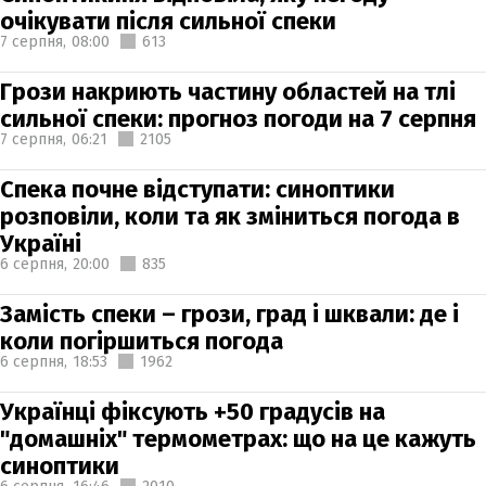
очікувати після сильної спеки
7 серпня,
08:00
613
Грози накриють частину областей на тлі
сильної спеки: прогноз погоди на 7 серпня
7 серпня,
06:21
2105
Спека почне відступати: синоптики
розповіли, коли та як зміниться погода в
Україні
6 серпня,
20:00
835
Замість спеки – грози, град і шквали: де і
коли погіршиться погода
6 серпня,
18:53
1962
Українці фіксують +50 градусів на
"домашніх" термометрах: що на це кажуть
синоптики