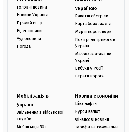
Головні новини
Україною
Новини України
Ракетні обстріли
Прямий ефір
Карта бойових дій
Відеоновини
Мирні переговори
Аудіоновини
Повітряна тривога в
Україні
Погода
Масована атака по
Україні
Вибухи у Росії
Втрати ворога
Мобілізація в
Новини економіки
Ціна нафти
Україні
Курси валют
Звільнення з військової
служби
Фінансові новини
Мобілізація 50+
Тарифи на комунальні