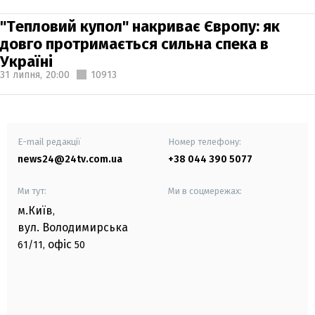
"Тепловий купол" накриває Європу: як
довго протримається сильна спека в
Україні
31 липня,
20:00
10913
E-mail редакції
Номер телефону:
news24@24tv.com.ua
+38 044 390 5077
Ми тут:
Ми в соцмережах:
м.Київ
,
вул. Володимирська
офіс
61/11,
50