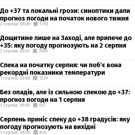
До +37 та локальні грози: синоптики дали
прогноз погоди на початок нового тижня
2 серпня,
08:00
1793
Дощитиме лише на Заході, але припече до
+35: яку погоду прогнозують на 2 серпня
2 серпня,
06:57
2695
Спека на початку серпня: чи поб'є вона
рекордні показники температури
1 серпня,
20:00
1539
Без опадів, але із сильною спекою до +37:
прогноз погоди на 1 серпня
1 серпня,
09:05
657
Серпень приніс спеку до +38 градусів: яку
погоду прогнозують на вихідні
1 серпня,
08:00
845