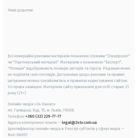
Наші додатки:
android
apple
smart tv
samsung smart tv
Всі комерційні рекламні матеріали позначені словами "Спецпроєкт"
чи "Партнерський матеріал". Матеріали з позначкою "Експерт",
"Позиція" відображають позицію авторів та героїв. Редакція може
не поділяти їхніх поглядів. Детальніше щодо реклами та правил
цитування можна ознайомитись в правилах користування сайтом.
Усі права захищені.
Матеріали сайту призначені для осіб старше
21
року (21+)
Онлайн-медіа «24 Канал»
пл. Галицька, буд. 15, м. Львів, 79008
Телефон
+380 (32) 229-77-77
Адреса електронної пошти —
legal@24tv.com.ua
Ідентифікатор онлайн-медіа в Реєстрі суб'єктів у сфері медіа —
R40-06057