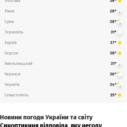
Полтава
36°
Рівне
28°
Суми
38°
Тернопіль
31°
Харків
37°
Херсон
38°
Хмельницький
31°
Черкаси
36°
Чернігів
34°
Севастополь
35°
Новини погоди України та світу
Синоптикиня відповіла, яку негоду