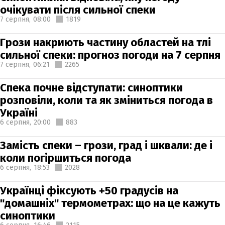
очікувати після сильної спеки
7 серпня,
08:00
1819
Грози накриють частину областей на тлі
сильної спеки: прогноз погоди на 7 серпня
7 серпня,
06:21
2265
Спека почне відступати: синоптики
розповіли, коли та як зміниться погода в
Україні
6 серпня,
20:00
883
Замість спеки – грози, град і шквали: де і
коли погіршиться погода
6 серпня,
18:53
2028
Українці фіксують +50 градусів на
"домашніх" термометрах: що на це кажуть
синоптики