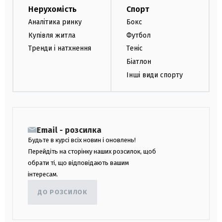
Нерухомість
Спорт
Аналітика ринку
Бокс
Купівля житла
Футбол
Тренди і натхнення
Теніс
Біатлон
Інші види спорту
Email - розсилка
Будьте в курсі всіх новин і оновлень!
Перейдіть на сторінку наших розсилок, щоб
обрати ті, що відповідають вашим
інтересам.
ДО РОЗСИЛОК