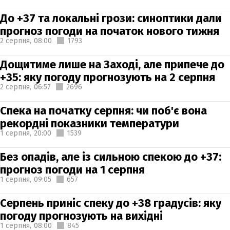
До +37 та локальні грози: синоптики дали
прогноз погоди на початок нового тижня
2 серпня,
08:00
1793
Дощитиме лише на Заході, але припече до
+35: яку погоду прогнозують на 2 серпня
2 серпня,
06:57
2696
Спека на початку серпня: чи поб'є вона
рекордні показники температури
1 серпня,
20:00
1539
Без опадів, але із сильною спекою до +37:
прогноз погоди на 1 серпня
1 серпня,
09:05
657
Серпень приніс спеку до +38 градусів: яку
погоду прогнозують на вихідні
1 серпня,
08:00
845