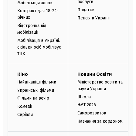
послуги
Мобілізація жінок
Податки
Контракт для 18-24-
річних
Пенсія в Україні
Відстрочка від
мобілізації
Мобілізація в Україні:
скільки осіб мобілізує
ТЦК
Кіно
Новини Освіти
Найцікавіші фільми
Міністерство освіти та
науки України
Українські фільми
Школа
Фільми на вечір
НМТ 2026
Комедії
Саморозвиток
Серіали
Навчання за кордоном