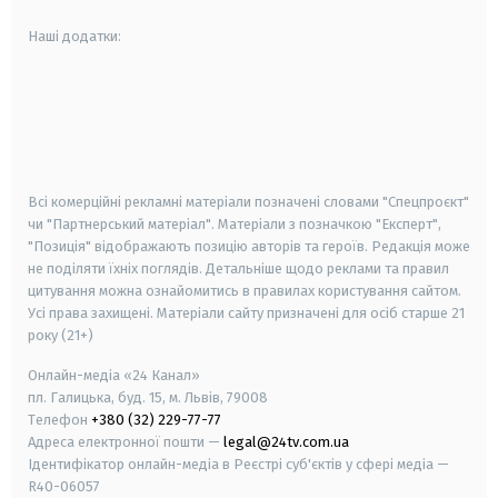
Наші додатки:
android
apple
smart tv
samsung smart tv
Всі комерційні рекламні матеріали позначені словами "Спецпроєкт"
чи "Партнерський матеріал". Матеріали з позначкою "Експерт",
"Позиція" відображають позицію авторів та героїв. Редакція може
не поділяти їхніх поглядів. Детальніше щодо реклами та правил
цитування можна ознайомитись в правилах користування сайтом.
Усі права захищені.
Матеріали сайту призначені для осіб старше
21
року (21+)
Онлайн-медіа «24 Канал»
пл. Галицька, буд. 15, м. Львів, 79008
Телефон
+380 (32) 229-77-77
Адреса електронної пошти —
legal@24tv.com.ua
Ідентифікатор онлайн-медіа в Реєстрі суб'єктів у сфері медіа —
R40-06057