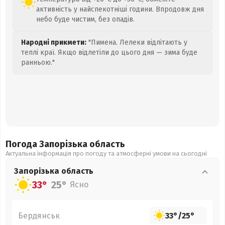
активність у найспекотніші години. Впродовж дня
небо буде чистим, без опадів.
Народні прикмети:
"Пимена. Лелеки відлітають у
теплі краї. Якщо відлетіли до цього дня — зима буде
ранньою."
Погода Запорізька
область
Актуальна інформація про погоду та атмосферні умови на сьогодні
Запорізька
область
33°
25°
Ясно
Бердянськ
33°
/
25°