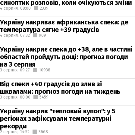
синоптик розповів, коли очікуються зміни
4 серпня,
08:00
2339
Україну накриває африканська спека: де
температура сягне +39 градусів
4 серпня,
07:32
909
Україну накриє спека до +38, але в частині
областей пройдуть дощі: прогноз погоди
на 3 серпня
3 серпня,
09:27
10938
Від спеки +40 градусів до злив зі
шквалами: прогноз погоди на тиждень
3 серпня,
08:00
5459
Україну накрив "тепловий купол": у 5
регіонах зафіксували температурні
рекорди
2 серпня,
14:52
3668