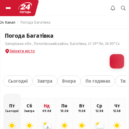
24 Канал
Погода Багатівка
Погода Багатівка
Запорізька обл., Пологівський район, Багатівка, 47.39°Пн, 36.95°Сх
Змінити місто
Сьогодні
Завтра
Вчора
По годинах
Тиж
Пт
Сб
Нд
Пн
Вт
Ср
Чт
Сьогодні
Завтра
09.08
10.08
11.08
12.08
13.08