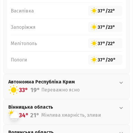
Василівка
37°
/
22°
Запоріжжя
37°
/
23°
Мелітополь
37°
/
22°
Пологи
37°
/
20°
Автономна Республіка Крим
33°
19°
Переважно ясно
Вінницька
область
34°
21°
Мінлива хмарність, зливи
Волинська
область