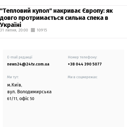
"Тепловий купол" накриває Європу: як
довго протримається сильна спека в
Україні
31 липня,
20:00
10915
E-mail редакції
Номер телефону:
news24@24tv.com.ua
+38 044 390 5077
Ми тут:
Ми в соцмережах:
м.Київ
,
вул. Володимирська
офіс
61/11,
50