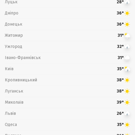
Луцьк
28°
Дніпро
36°
Донецьк
36°
Житомир
31°
Ужгород
32°
Івано-Франківськ
31°
Київ
35°
Кропивницький
38°
Луганськ
38°
Миколаїв
39°
Львів
26°
Одеса
35°