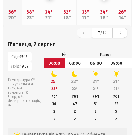
36°
38°
34°
32°
33°
34°
26°
20°
23°
21°
18°
17°
18°
14°
7
/14
П'ятниця, 7 серпня
Ніч
Ранок
Схід:
05:18
00:00
03:00
06:00
09:00
1
Захід:
19:59
Температура С°
25°
22°
21°
31°
Відчувається як
Тиск, мм
25°
22°
21°
31°
Вологість, %
761
761
761
761
Вітер, м/с
Ймовірність опадів,
36
47
51
33
%
2
2
2
5
2
2
2
2
Температура від +20°C до +36°C, обмежте