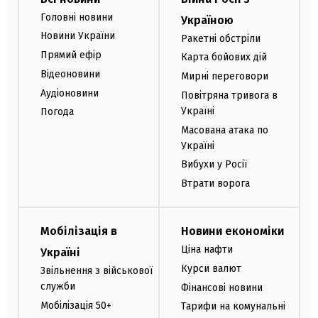
Головні новини
Україною
Новини України
Ракетні обстріли
Прямий ефір
Карта бойових дій
Відеоновини
Мирні переговори
Аудіоновини
Повітряна тривога в
Україні
Погода
Масована атака по
Україні
Вибухи у Росії
Втрати ворога
Мобілізація в
Новини економіки
Ціна нафти
Україні
Курси валют
Звільнення з військової
служби
Фінансові новини
Мобілізація 50+
Тарифи на комунальні