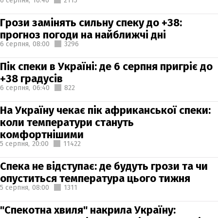
6 серпня,
16:46
2115
Грози замінять сильну спеку до +38:
прогноз погоди на найближчі дні
6 серпня,
08:00
3296
Пік спеки в Україні: де 6 серпня пригріє до
+38 градусів
6 серпня,
06:40
822
На Україну чекає пік африканської спеки:
коли температури стануть
комфортнішими
5 серпня,
20:00
11422
Спека не відступає: де будуть грози та чи
опуститься температура цього тижня
5 серпня,
08:00
1311
"Спекотна хвиля" накрила Україну: