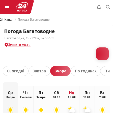
24 Канал
Погода Багатоводне
Погода Багатоводне
Багатоводне, 45.73°Пн, 34.58°Сх
Змінити місто
Сьогодні
Завтра
Вчора
По годинах
Тиж
Ср
Чт
Пт
Сб
Нд
Пн
Вт
Вчора
Сьогодні
Завтра
08.08
09.08
10.08
11.08