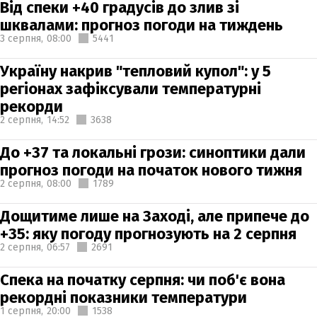
Від спеки +40 градусів до злив зі
шквалами: прогноз погоди на тиждень
3 серпня,
08:00
5441
Україну накрив "тепловий купол": у 5
регіонах зафіксували температурні
рекорди
2 серпня,
14:52
3638
До +37 та локальні грози: синоптики дали
прогноз погоди на початок нового тижня
2 серпня,
08:00
1789
Дощитиме лише на Заході, але припече до
+35: яку погоду прогнозують на 2 серпня
2 серпня,
06:57
2691
Спека на початку серпня: чи поб'є вона
рекордні показники температури
1 серпня,
20:00
1538