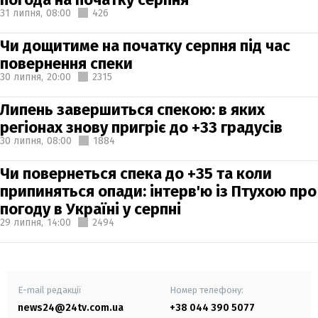
31 липня,
08:00
426
Чи дощитиме на початку серпня під час
повернення спеки
30 липня,
20:00
2315
Липень завершиться спекою: в яких
регіонах знову пригріє до +33 градусів
30 липня,
08:00
1884
Чи повернеться спека до +35 та коли
припиняться опади: інтерв'ю із Птухою про
погоду в Україні у серпні
29 липня,
14:00
2494
E-mail редакції
Номер телефону:
news24@24tv.com.ua
+38 044 390 5077