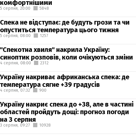
комфортнішими
5 серпня,
20:00
5848
Спека не відступає: де будуть грози та чи
опуститься температура цього тижня
5 серпня,
08:00
1257
"Спекотна хвиля" накрила Україну:
синоптик розповів, коли очікуються зміни
4 серпня,
08:00
2312
Україну накриває африканська спека: де
температура сягне +39 градусів
4 серпня,
07:32
900
Україну накриє спека до +38, але в частині
областей пройдуть дощі: прогноз погоди
на 3 серпня
3 серпня,
09:27
10928