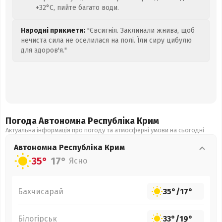
+32°C, пийте багато води.
Народні прикмети:
"Євсигнія. Заклинали жнива, щоб
нечиста сила не оселилася на полі. Їли сиру цибулю
для здоров'я."
Погода Автономна Республіка Крим
Актуальна інформація про погоду та атмосферні умови на сьогодні
Автономна Республіка Крим
35°
17°
Ясно
Бахчисарай
35°
/
17°
Білогірськ
33°
/
19°