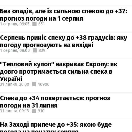
Без опадів, але із сильною спекою до +37:
прогноз погоди на 1 серпня
1 серпня,
09:05
651
Серпень приніс спеку до +38 градусів: яку
погоду прогнозують на вихідні
1 серпня,
08:00
839
"Тепловий купол" накриває Європу: як
довго протримається сильна спека в
Україні
31 липня,
20:00
10900
Спека до +34 повертається: прогноз
погоди на 31 липня
31 липня,
09:15
910
На Заході припече до +35: якою буде
погода на початку серпня