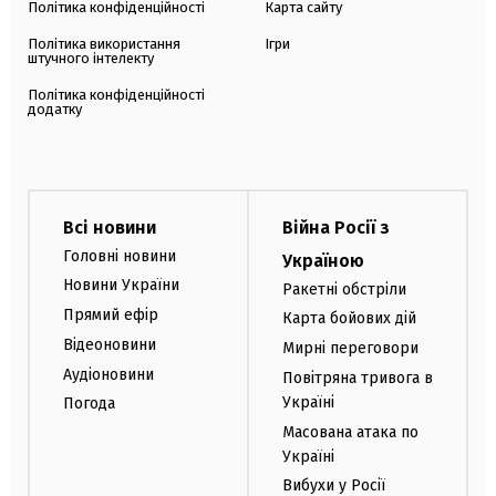
Політика конфіденційності
Карта сайту
Політика використання
Ігри
штучного інтелекту
Політика конфіденційності
додатку
Всі новини
Війна Росії з
Головні новини
Україною
Новини України
Ракетні обстріли
Прямий ефір
Карта бойових дій
Відеоновини
Мирні переговори
Аудіоновини
Повітряна тривога в
Україні
Погода
Масована атака по
Україні
Вибухи у Росії