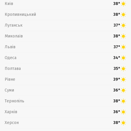
Київ
38°
Кропивницький
38°
Луганськ
37°
Миколаїв
38°
Львів
37°
Одеса
34°
Полтава
35°
Рівне
39°
Суми
36°
Тернопіль
38°
Харків
36°
Херсон
38°