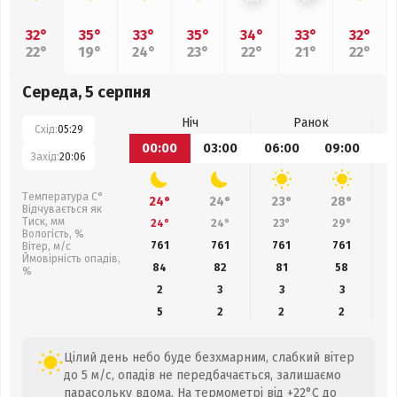
32°
35°
33°
35°
34°
33°
32°
22°
19°
24°
23°
22°
21°
22°
Середа, 5 серпня
Ніч
Ранок
Схід:
05:29
00:00
03:00
06:00
09:00
1
Захід:
20:06
Температура С°
24°
24°
23°
28°
Відчувається як
Тиск, мм
24°
24°
23°
29°
Вологість, %
761
761
761
761
Вітер, м/с
Ймовірність опадів,
84
82
81
58
%
2
3
3
3
5
2
2
2
Цілий день небо буде безхмарним, слабкий вітер
до 5 м/с, опадів не передбачається, залишаємо
парасольку вдома. На термометрі від +22°C до