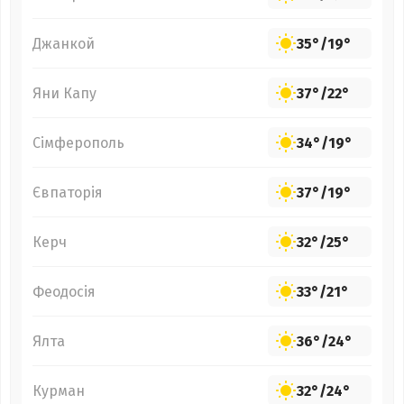
Джанкой
35°
/
19°
Яни Капу
37°
/
22°
Сімферополь
34°
/
19°
Євпаторія
37°
/
19°
Керч
32°
/
25°
Феодосія
33°
/
21°
Ялта
36°
/
24°
Курман
32°
/
24°