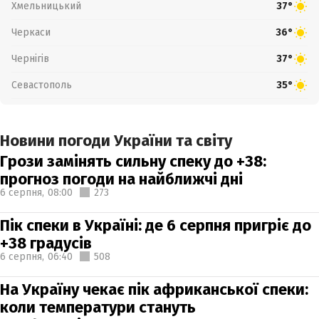
Хмельницький
37°
Черкаси
36°
Чернігів
37°
Севастополь
35°
Новини погоди України та світу
Грози замінять сильну спеку до +38:
прогноз погоди на найближчі дні
6 серпня,
08:00
273
Пік спеки в Україні: де 6 серпня пригріє до
+38 градусів
6 серпня,
06:40
508
На Україну чекає пік африканської спеки:
коли температури стануть