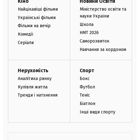
Кіно
Новини Освіти
Найцікавіші фільми
Міністерство освіти та
науки України
Українські фільми
Школа
Фільми на вечір
НМТ 2026
Комедії
Саморозвиток
Серіали
Навчання за кордоном
Нерухомість
Спорт
Аналітика ринку
Бокс
Купівля житла
Футбол
Тренди і натхнення
Теніс
Біатлон
Інші види спорту