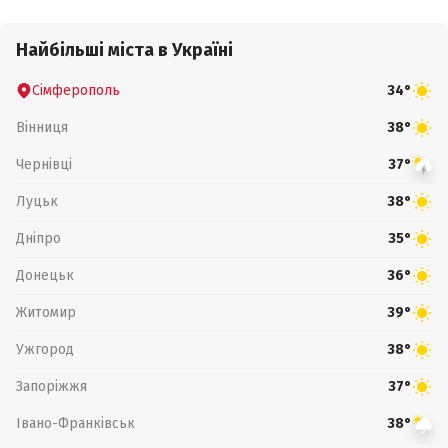
Найбільші міста в Україні
Сімферополь
34°
Вінниця
38°
Чернівці
37°
Луцьк
38°
Дніпро
35°
Донецьк
36°
Житомир
39°
Ужгород
38°
Запоріжжя
37°
Івано-Франківськ
38°