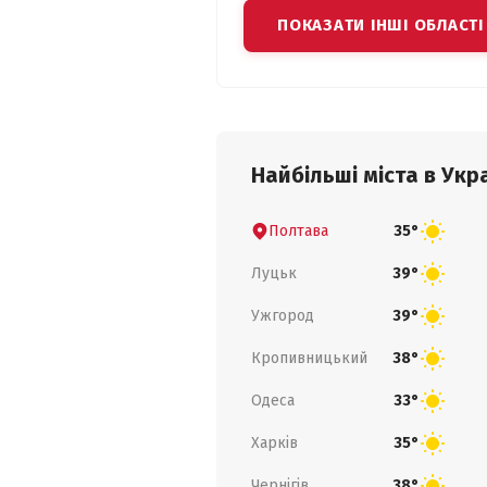
ПОКАЗАТИ ІНШІ ОБЛАСТІ
Найбільші міста в Укра
Полтава
35°
Луцьк
39°
Ужгород
39°
Кропивницький
38°
Одеса
33°
Харків
35°
Чернігів
38°