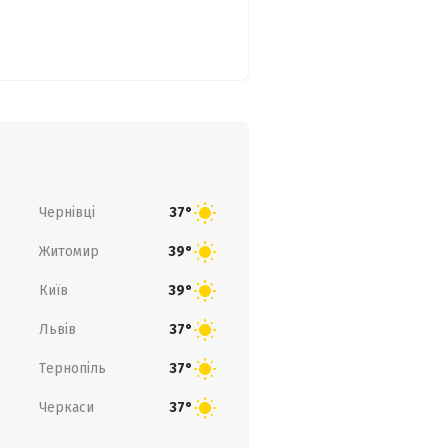
Чернівці
37°
Житомир
39°
Київ
39°
Львів
37°
Тернопіль
37°
Черкаси
37°