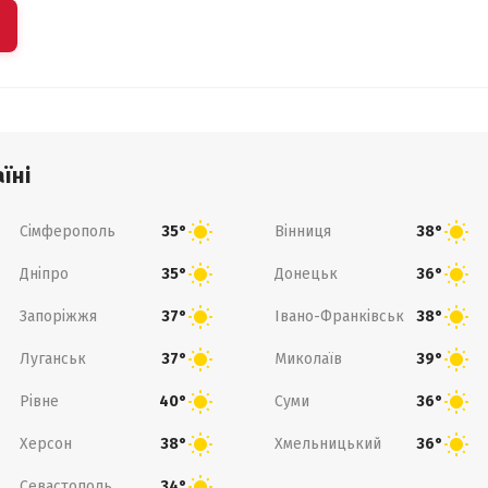
їні
Сімферополь
Вінниця
35°
38°
Дніпро
Донецьк
35°
36°
Запоріжжя
Івано-Франківськ
37°
38°
Луганськ
Миколаїв
37°
39°
Рівне
Суми
40°
36°
Херсон
Хмельницький
38°
36°
Севастополь
34°