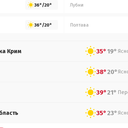
36°
/
20°
Лубни
36°
/
20°
Полтава
35°
19°
ка Крим
Ясн
38°
20°
Ясн
39°
21°
Пер
35°
23°
бласть
Ясн