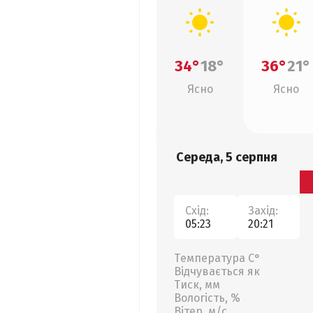
34°
18°
36°
21°
Ясно
Ясно
Середа, 5 серпня
Схід:
Захід:
05:23
20:21
Температура С°
Відчувається як
Тиск, мм
Вологість, %
Вітер, м/с