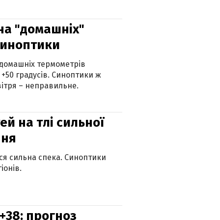
 на "домашніх"
синоптики
 домашніх термометрів
 +50 градусів. Синоптики ж
ітря – неправильне.
й на тлі сильної
пня
ься сильна спека. Синоптики
іонів.
+38: прогноз