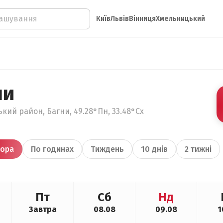
Київ
Львів
Вінниця
Хмельницький
ни
кий район, Багни, 49.28°Пн, 33.48°Сх
ора
По годинах
Тиждень
10 днів
2 тижні
Пт
Сб
Нд
Завтра
08.08
09.08
1