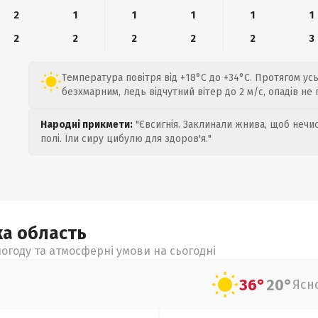
2
1
1
1
1
1
2
2
2
2
2
3
Температура повітря від +18°C до +34°C. Протягом ус
безхмарним, ледь відчутний вітер до 2 м/с, опадів не
Народні прикмети:
"Євсигнія. Заклинали жнива, щоб нечис
полі. Їли сиру цибулю для здоров'я."
ка
область
огоду та атмосферні умови на сьогодні
36°
20°
Ясн