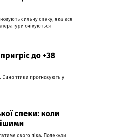
гнозують сильну спеку, яка все
мператури очікуються
 пригріє до +38
ю. Синоптики прогнозують у
кої спеки: коли
нішими
атиме свого піка. Подекуди