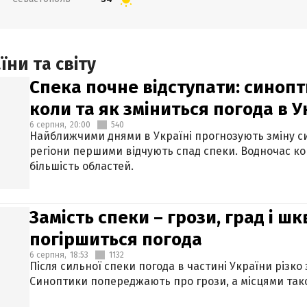
ни та світу
Спека почне відступати: синопт
коли та як зміниться погода в У
6 серпня,
20:00
540
Найближчими днями в Україні прогнозують зміну син
регіони першими відчують спад спеки. Водночас к
більшість областей.
Замість спеки – грози, град і шк
погіршиться погода
6 серпня,
18:53
1132
Після сильної спеки погода в частині України різко
Синоптики попереджають про грози, а місцями тако