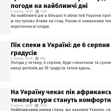
погоди на найближчі дні
6 серпня,
08:00
3200
На найближчі дні в більшості областей України про
ж поступово йтиме на спад. Разом зі зниженням те
короткочасні опади.
Пік спеки в Україні: де 6 серпня
градусів
6 серпня,
06:40
808
Погода у четвер, 6 серпня, буде спекотною та сухо
низці регіонів до 38 градусів тепла вдень.
На Україну чекає пік африкансь
температури стануть комфорт
5 серпня,
20:00
11320
Найближчими днями спека, що накрила Україну, сяг