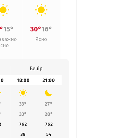
°
15°
30°
16°
еважно
Ясно
ясно
Вечір
00
18:00
21:00
°
33°
27°
°
33°
28°
2
762
762
38
54