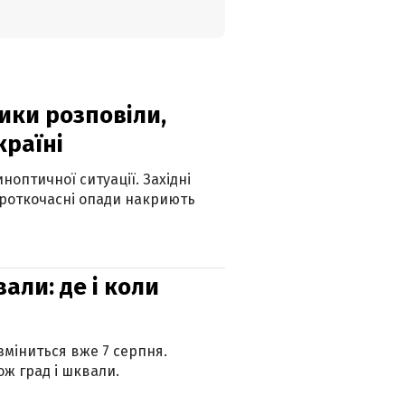
ики розповіли,
країні
оптичної ситуації. Західні
ороткочасні опади накриють
вали: де і коли
 зміниться вже 7 серпня.
ж град і шквали.