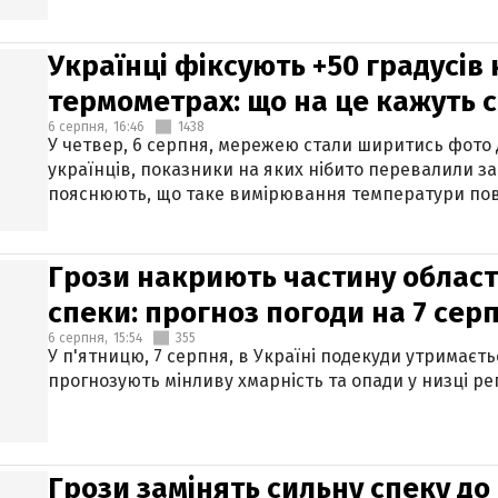
Українці фіксують +50 градусів
термометрах: що на це кажуть 
6 серпня,
16:46
1438
У четвер, 6 серпня, мережею стали ширитись фото
українців, показники на яких нібито перевалили за
пояснюють, що таке вимірювання температури пов
Грози накриють частину областе
спеки: прогноз погоди на 7 сер
6 серпня,
15:54
355
У п'ятницю, 7 серпня, в Україні подекуди утримаєт
прогнозують мінливу хмарність та опади у низці рег
Грози замінять сильну спеку до 