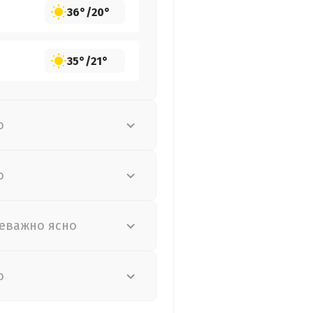
36°
/
20°
35°
/
21°
о
о
еважно ясно
о