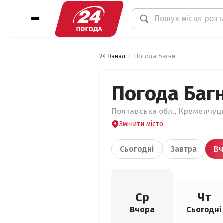
24 Канал
Погода Багни
Погода Баг
Полтавська обл., Кременчуць
Змінити місто
Сьогодні
Завтра
Вч
Ср
Чт
Вчора
Сьогодні