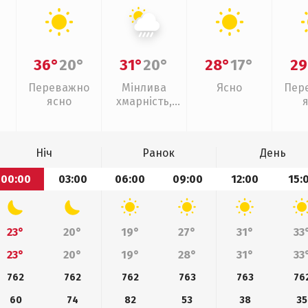
36°
20°
31°
20°
28°
17°
29
Переважно
Мінлива
Ясно
Пер
ясно
хмарність,
зливи
Ніч
Ранок
День
00:00
03:00
06:00
09:00
12:00
15:
23°
20°
19°
27°
31°
33
23°
20°
19°
28°
31°
33
762
762
762
763
763
76
60
74
82
53
38
35