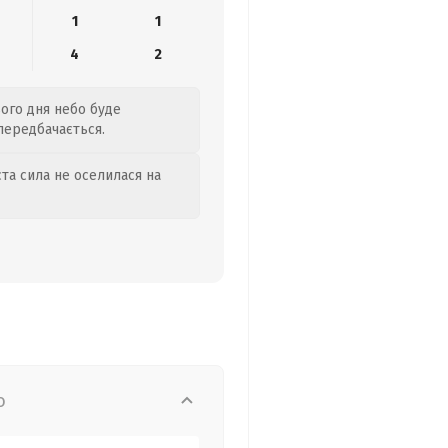
1
1
4
2
ього дня небо буде
 передбачається.
та сила не оселилася на
о