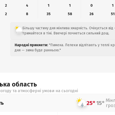
2
4
1
1
0
1
2
8
35
58
26
51
Більшу частину дня мінлива хмарність. Очікується від 
тримайтеся в тіні. Ввечері почнеться сильний дощ.
Народні прикмети:
"Пимена. Лелеки відлітають у теплі кр
дня — зима буде ранньою."
цька
область
огоду та атмосферні умови на сьогодні
Мін
25°
15°
ть
гро