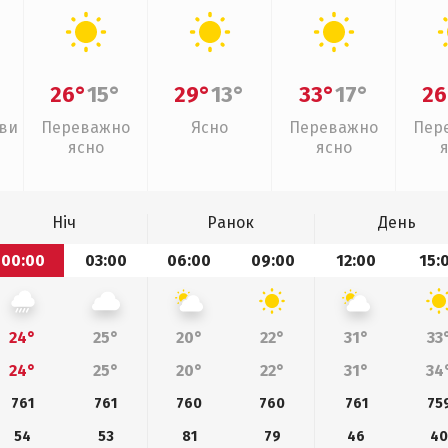
26°
15°
29°
13°
33°
17°
26
иви
Переважно
Ясно
Переважно
Пер
ясно
ясно
Ніч
Ранок
День
00:00
03:00
06:00
09:00
12:00
15:
24°
25°
20°
22°
31°
33
24°
25°
20°
22°
31°
34
761
761
760
760
761
75
54
53
81
79
46
4