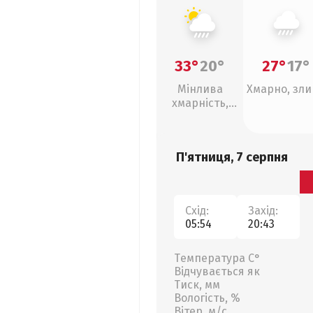
33°
20°
27°
17°
Мінлива
Хмарно, зл
хмарність,
зливи
П'ятниця, 7 серпня
Схід:
Захід:
05:54
20:43
Температура С°
Відчувається як
Тиск, мм
Вологість, %
Вітер, м/с