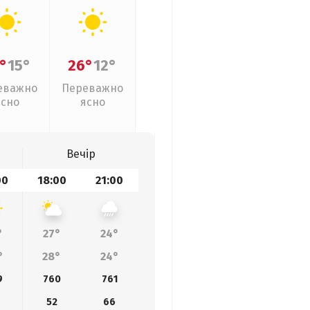
°
15°
26°
12°
еважно
Переважно
ясно
ясно
Вечір
00
18:00
21:00
°
27°
24°
°
28°
24°
9
760
761
0
52
66