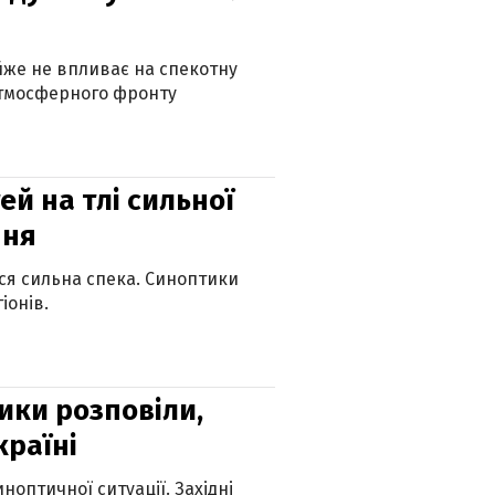
айже не впливає на спекотну
атмосферного фронту
й на тлі сильної
пня
ься сильна спека. Синоптики
іонів.
ики розповіли,
країні
оптичної ситуації. Західні