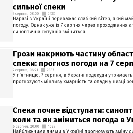
сильної спеки
7 серпня,
08:00
2433
Наразі в Україні переважає слабкий вітер, який м
погоду. Однак уже із 7 серпня через проходження 
синоптична ситуація зміниться.
Грози накриють частину областе
спеки: прогноз погоди на 7 сер
7 серпня,
06:21
2387
У п'ятницю, 7 серпня, в Україні подекуди утримаєт
прогнозують мінливу хмарність та опади у низці рег
Спека почне відступати: синопт
коли та як зміниться погода в У
6 серпня,
20:00
1029
Найближчими днями в Україні прогнозують зміну син