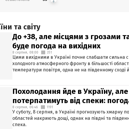
ни та світу
До +38, але місцями з грозами 
буде погода на вихідних
8 серпня,
08:00
351
Цими вихідними в Україні почне слабшати сильна 
холодного атмосферного фронту в більшості област
температури повітря, одна не на південному сході й
Похолодання йде в Україну, але
потерпатимуть від спеки: погод
8 серпня,
06:46
1191
У суботу, 8 серпня, в Україні прогнозують хмарну п
областей накриють дощі, однак на півдні та півден
спека.