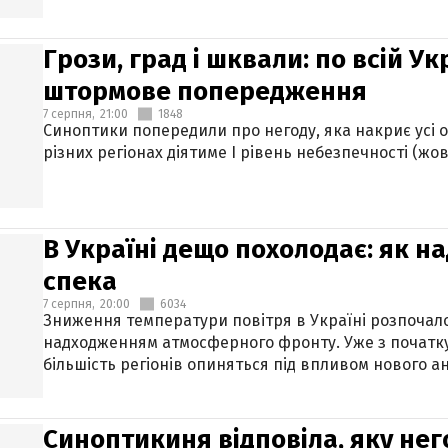
Грози, град і шквали: по всій У
штормове попередження
7 серпня,
21:00
1848
Синоптики попередили про негоду, яка накриє усі об
різних регіонах діятиме І рівень небезпечності (жов
В Україні дещо похолодає: як н
спека
7 серпня,
20:00
6034
Зниження температури повітря в Україні розпочалос
надходженням атмосферного фронту. Уже з початку
більшість регіонів опиняться під впливом нового а
Синоптикиня відповіла, яку нег