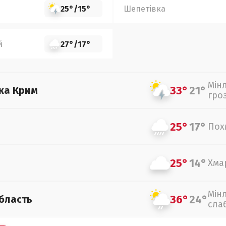
25°
/
15°
Шепетівка
й
27°
/
17°
Мін
33°
21°
ка Крим
гро
25°
17°
Пох
25°
14°
Хма
Мін
36°
24°
бласть
сла