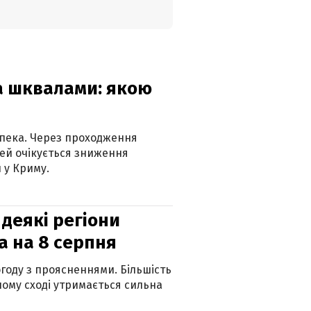
та шквалами: якою
спека. Через проходження
ей очікується зниження
 у Криму.
 деякі регіони
а на 8 серпня
огоду з проясненнями. Більшість
ному сході утримається сильна