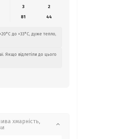
3
2
81
44
+20°C до +33°C, дуже тепло,
аї. Якщо відлетіли до цього
лива хмарність,
зи