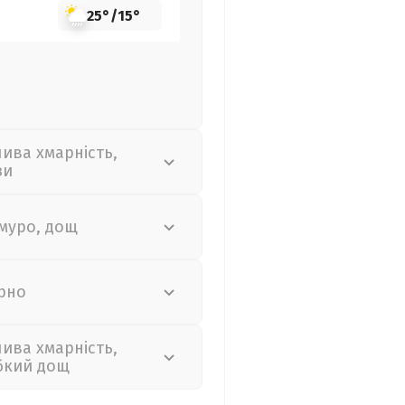
25°
/
15°
лива хмарність,
зи
муро, дощ
рно
лива хмарність,
бкий дощ