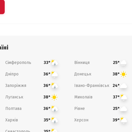
їні
Сімферополь
Вінниця
33°
25°
Дніпро
Донецьк
36°
38°
Запоріжжя
Івано-Франківськ
36°
24°
Луганськ
Миколаїв
38°
37°
Полтава
Рівне
36°
25°
Харків
Херсон
35°
39°
Севастополь
35°