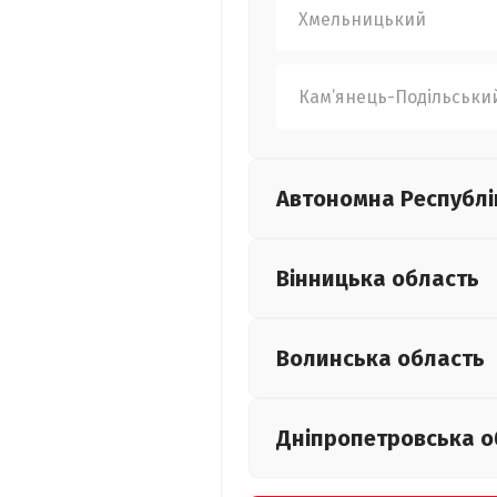
Хмельницький
Кам’янець-Подільськи
Автономна Республі
Вінницька
область
Волинська
область
Дніпропетровська
о