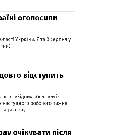
країні оголосили
ласті України. 7 та 8 серпня у
тий).
адовго відступить
ь із західних областей із
 наступного робочого тижня
нтициклону.
оду очікувати після