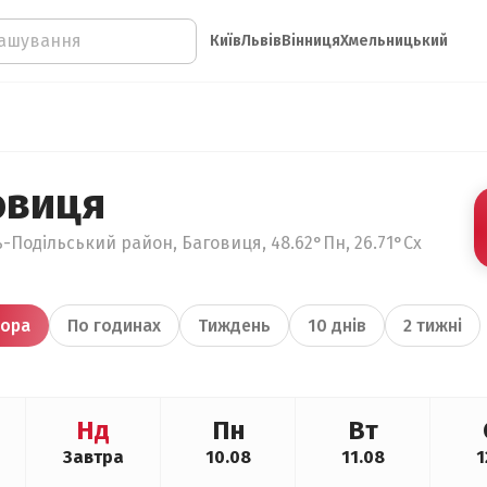
Київ
Львів
Вінниця
Хмельницький
овиця
-Подільський район, Баговиця, 48.62°Пн, 26.71°Сх
ора
По годинах
Тиждень
10 днів
2 тижні
Нд
Пн
Вт
Завтра
10.08
11.08
1