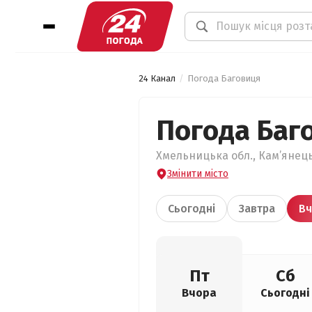
24 Канал
Погода Баговиця
Погода Баг
Хмельницька обл., Кам’янець
Змінити місто
Сьогодні
Завтра
Вч
Пт
Сб
Вчора
Сьогодні