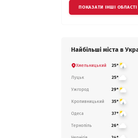
ПОКАЗАТИ ІНШІ ОБЛАСТІ
Найбільші міста в Укра
Хмельницький
25°
Луцьк
25°
Ужгород
29°
Кропивницький
35°
Одеса
37°
Тернопіль
26°
Чернігів
24°