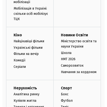
мобілізації
Мобілізація в Україні:
скільки осіб мобілізує
ТЦК
Кіно
Новини Освіти
Найцікавіші фільми
Міністерство освіти та
науки України
Українські фільми
Школа
Фільми на вечір
НМТ 2026
Комедії
Саморозвиток
Серіали
Навчання за кордоном
Нерухомість
Спорт
Аналітика ринку
Бокс
Купівля житла
Футбол
Тренди і натхнення
Теніс