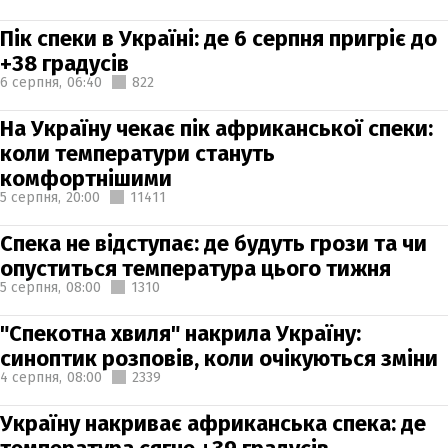
Пік спеки в Україні: де 6 серпня пригріє до
+38 градусів
6 серпня,
06:40
822
На Україну чекає пік африканської спеки:
коли температури стануть
комфортнішими
5 серпня,
20:00
11411
Спека не відступає: де будуть грози та чи
опуститься температура цього тижня
5 серпня,
08:00
1310
"Спекотна хвиля" накрила Україну:
синоптик розповів, коли очікуються зміни
4 серпня,
08:00
2339
Україну накриває африканська спека: де