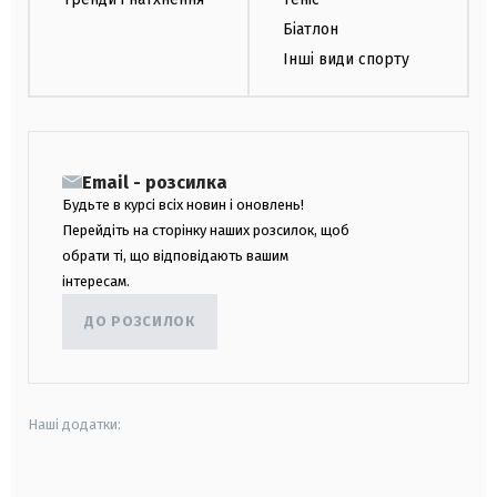
Біатлон
Інші види спорту
Email - розсилка
Будьте в курсі всіх новин і оновлень!
Перейдіть на сторінку наших розсилок, щоб
обрати ті, що відповідають вашим
інтересам.
ДО РОЗСИЛОК
Наші додатки:
android
apple