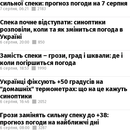
сильної спеки: прогноз погоди на 7 серпня
7 серпня,
06:21
2183
Спека почне відступати: синоптики
розповіли, коли та як зміниться погода в
Україні
6 серпня,
20:00
850
Замість спеки – грози, град і шквали: де і
коли погіршиться погода
6 серпня,
18:53
1990
Українці фіксують +50 градусів на
"домашніх" термометрах: що на це кажуть
синоптики
6 серпня,
16:46
2052
Грози замінять сильну спеку до +38:
прогноз погоди на найближчі дні
6 серпня,
08:00
3287