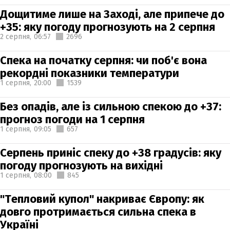
Дощитиме лише на Заході, але припече до
+35: яку погоду прогнозують на 2 серпня
2 серпня,
06:57
2696
Спека на початку серпня: чи поб'є вона
рекордні показники температури
1 серпня,
20:00
1539
Без опадів, але із сильною спекою до +37:
прогноз погоди на 1 серпня
1 серпня,
09:05
657
Серпень приніс спеку до +38 градусів: яку
погоду прогнозують на вихідні
1 серпня,
08:00
845
"Тепловий купол" накриває Європу: як
довго протримається сильна спека в
Україні