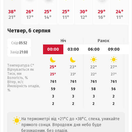
38°
26°
25°
25°
30°
29°
24°
21°
17°
14°
11°
12°
16°
11°
Четвер, 6 серпня
Ніч
Ранок
Схід:
05:52
00:00
03:00
06:00
09:00
1
Захід:
21:00
Температура С°
25°
23°
22°
27°
Відчувається як
Тиск, мм
25°
23°
22°
27°
Вологість, %
761
761
761
761
Вітер, м/с
Ймовірність опадів,
59
59
58
56
%
3
3
3
2
2
2
2
2
На термометрі від +21°C до +38°C, спека, уникайте
прямого сонця. Впродовж дня небо буде
безхмарним, без опадів.