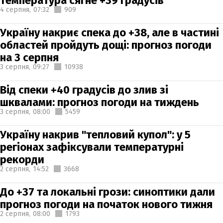
температура сягне +39 градусів
4 серпня,
07:32
909
Україну накриє спека до +38, але в частині
областей пройдуть дощі: прогноз погоди
на 3 серпня
3 серпня,
09:27
10938
Від спеки +40 градусів до злив зі
шквалами: прогноз погоди на тиждень
3 серпня,
08:00
5459
Україну накрив "тепловий купол": у 5
регіонах зафіксували температурні
рекорди
2 серпня,
14:52
3668
До +37 та локальні грози: синоптики дали
прогноз погоди на початок нового тижня
2 серпня,
08:00
1793