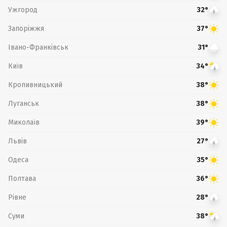
Ужгород
32°
Запоріжжя
37°
Івано-Франківськ
31°
Київ
34°
Кропивницький
38°
Луганськ
38°
Миколаїв
39°
Львів
27°
Одеса
35°
Полтава
36°
Рівне
28°
Суми
38°