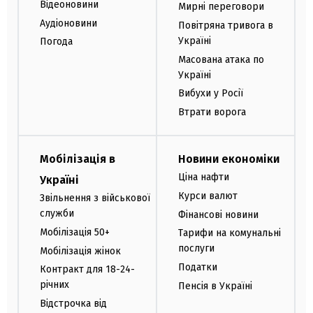
Відеоновини
Мирні переговори
Аудіоновини
Повітряна тривога в
Україні
Погода
Масована атака по
Україні
Вибухи у Росії
Втрати ворога
Мобілізація в
Новини економіки
Ціна нафти
Україні
Курси валют
Звільнення з військової
служби
Фінансові новини
Мобілізація 50+
Тарифи на комунальні
послуги
Мобілізація жінок
Податки
Контракт для 18-24-
річних
Пенсія в Україні
Відстрочка від