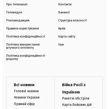
Про телеканал
Контакти
Телеведучі
Вакансії
Рекламодавцям
Структура власності
Правила користування
Архів
Політика конфіденційності
Карта сайту
Політика використання
Ігри
штучного інтелекту
Політика конфіденційності
додатку
Всі новини
Війна Росії з
Головні новини
Україною
Новини України
Ракетні обстріли
Прямий ефір
Карта бойових дій