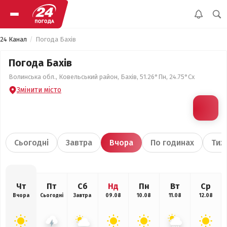
24 Канал
Погода Бахів
Погода Бахів
Волинська обл., Ковельський район, Бахів, 51.26°Пн, 24.75°Сх
Змінити місто
Сьогодні
Завтра
Вчора
По годинах
Тиж
Чт
Пт
Сб
Нд
Пн
Вт
Ср
Вчора
Сьогодні
Завтра
09.08
10.08
11.08
12.08