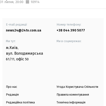
31 липня,
20:00
10914
E-mail редакції
Номер телефону:
news24@24tv.com.ua
+38 044 390 5077
Ми тут:
Ми в соцмережах:
м.Київ
,
вул. Володимирська
офіс
61/11,
50
Про нас
Угода Користувача Спільноти
Редакція
Правила коментування
Редакційна політика
Технічна інформація