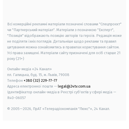
smart tv
samsung smart tv
Всі комерційні рекламні матеріали позначені словами "Спецпроєкт"
чи "Партнерський матеріал". Матеріали з позначкою "Експерт",
"Позиція" відображають позицію авторів та героїв. Редакція може
не поділяти їхніх поглядів. Детальніше щодо реклами та правил
цитування можна ознайомитись в правилах користування сайтом.
Усі права захищені.
Матеріали сайту призначені для осіб старше
21
року (21+)
Онлайн-медіа «24 Канал»
пл. Галицька, буд. 15, м. Львів, 79008
Телефон
+380 (32) 229-77-77
Адреса електронної пошти —
legal@24tv.com.ua
Ідентифікатор онлайн-медіа в Реєстрі суб'єктів у сфері медіа —
R40-06057
© 2005—2026,
ПрАТ «Телерадіокомпанія "Люкс"», 24 Канал.