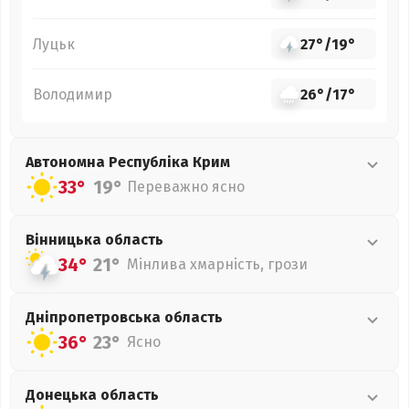
Луцьк
27°
/
19°
Володимир
26°
/
17°
Автономна Республіка Крим
33°
19°
Переважно ясно
Вінницька
область
34°
21°
Мінлива хмарність, грози
Дніпропетровська
область
36°
23°
Ясно
Донецька
область