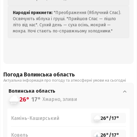
Народні прикмети:
"Преображення (Яблучний Спас).
Освячують яблука і груші. "Прийшов Спас — пішло
літо від нас". Сухий день — суха осінь, мокрий —
мокра. Ночі стають по-справжньому холодними."
Погода Волинська
область
Актуальна інформація про погоду та атмосферні умови на сьогодні
Волинська
область
26°
17°
Хмарно, зливи
Камінь-Каширський
26°
/
17°
Ковель
26°
/
17°