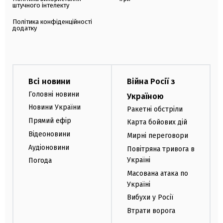
штучного інтелекту
Політика конфіденційності
додатку
Всі новини
Війна Росії з
Головні новини
Україною
Новини України
Ракетні обстріли
Прямий ефір
Карта бойових дій
Відеоновини
Мирні переговори
Аудіоновини
Повітряна тривога в
Україні
Погода
Масована атака по
Україні
Вибухи у Росії
Втрати ворога