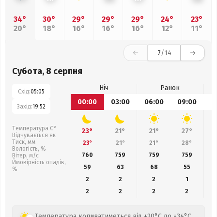
34°
30°
29°
29°
29°
24°
23°
20°
18°
16°
16°
16°
12°
11°
7
/14
Субота, 8 серпня
Ніч
Ранок
Схід:
05:05
00:00
03:00
06:00
09:00
1
Захід:
19:52
Температура С°
23°
21°
21°
27°
Відчувається як
Тиск, мм
23°
21°
21°
28°
Вологість, %
760
759
759
759
Вітер, м/с
Ймовірність опадів,
59
63
68
55
%
2
2
2
1
2
2
2
2
Температура коливатиметься від +20°C до +34°C,