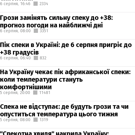
6 серпня,
16:46
2334
Грози замінять сильну спеку до +38:
прогноз погоди на найближчі дні
6 серпня,
08:00
3351
Пік спеки в Україні: де 6 серпня пригріє до
+38 градусів
6 серпня,
06:40
832
На Україну чекає пік африканської спеки:
коли температури стануть
комфортнішими
5 серпня,
20:00
11481
Спека не відступає: де будуть грози та чи
опуститься температура цього тижня
5 серпня,
08:00
1319
"Спекотна хвиля" накрила Україну: