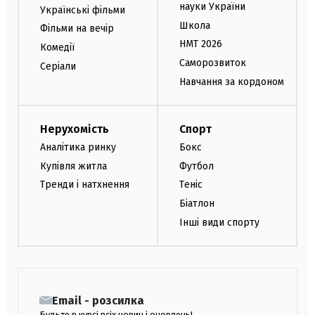
науки України
Українські фільми
Школа
Фільми на вечір
НМТ 2026
Комедії
Саморозвиток
Серіали
Навчання за кордоном
Нерухомість
Спорт
Аналітика ринку
Бокс
Купівля житла
Футбол
Тренди і натхнення
Теніс
Біатлон
Інші види спорту
Email - розсилка
Будьте в курсі всіх новин і оновлень!