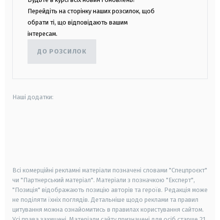
Перейдіть на сторінку наших розсилок, щоб
обрати ті, що відповідають вашим
інтересам.
ДО РОЗСИЛОК
Наші додатки:
android
apple
smart tv
samsung smart tv
Всі комерційні рекламні матеріали позначені словами "Спецпроєкт"
чи "Партнерський матеріал". Матеріали з позначкою "Експерт",
"Позиція" відображають позицію авторів та героїв. Редакція може
не поділяти їхніх поглядів. Детальніше щодо реклами та правил
цитування можна ознайомитись в правилах користування сайтом.
Усі права захищені.
Матеріали сайту призначені для осіб старше
21