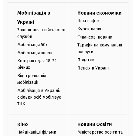
Мобілізація в
Новини економіки
Ціна нафти
Україні
Курси валют
Звільнення з військової
служби
Фінансові новини
Мобілізація 50+
Тарифи на комунальні
послуги
Мобілізація жінок
Податки
Контракт для 18-24-
річних
Пенсія в Україні
Відстрочка від
мобілізації
Мобілізація в Україні:
скільки осіб мобілізує
ТЦК
Кіно
Новини Освіти
Найцікавіші фільми
Міністерство освіти та