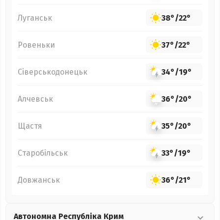
Луганськ
38°
/
22°
Ровеньки
37°
/
22°
Сіверськодонецьк
34°
/
19°
Алчевськ
36°
/
20°
Щастя
35°
/
20°
Старобільськ
33°
/
19°
Довжанськ
36°
/
21°
Автономна Республіка Крим