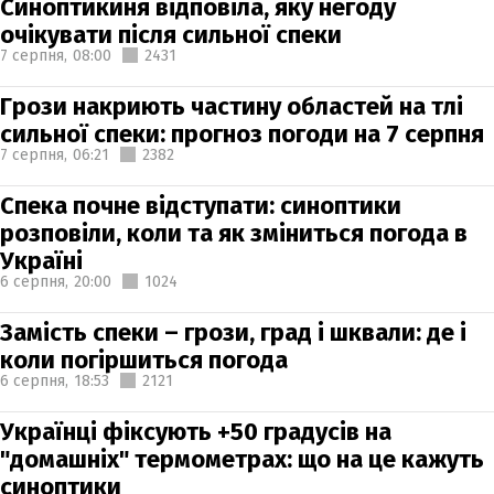
Синоптикиня відповіла, яку негоду
очікувати після сильної спеки
7 серпня,
08:00
2431
Грози накриють частину областей на тлі
сильної спеки: прогноз погоди на 7 серпня
7 серпня,
06:21
2382
Спека почне відступати: синоптики
розповіли, коли та як зміниться погода в
Україні
6 серпня,
20:00
1024
Замість спеки – грози, град і шквали: де і
коли погіршиться погода
6 серпня,
18:53
2121
Українці фіксують +50 градусів на
"домашніх" термометрах: що на це кажуть
синоптики