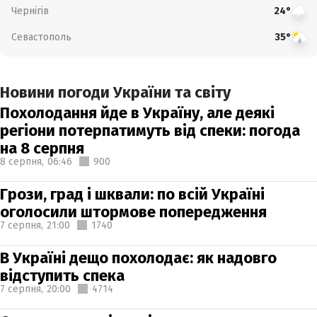
Чернігів
24°
Севастополь
35°
Новини погоди України та світу
Похолодання йде в Україну, але деякі
регіони потерпатимуть від спеки: погода
на 8 серпня
8 серпня,
06:46
900
Грози, град і шквали: по всій Україні
оголосили штормове попередження
7 серпня,
21:00
1740
В Україні дещо похолодає: як надовго
відступить спека
7 серпня,
20:00
4714