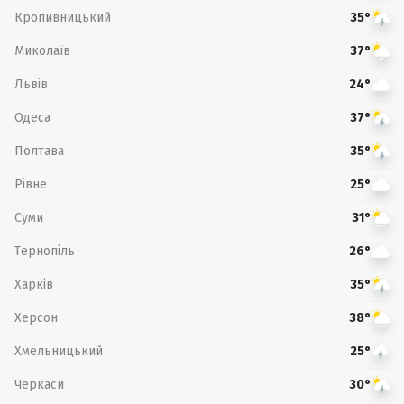
Кропивницький
35°
Миколаїв
37°
Львів
24°
Одеса
37°
Полтава
35°
Рівне
25°
Суми
31°
Тернопіль
26°
Харків
35°
Херсон
38°
Хмельницький
25°
Черкаси
30°