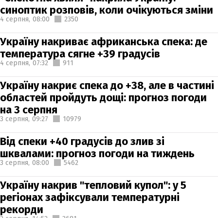
синоптик розповів, коли очікуються зміни
4 серпня,
08:00
2350
Україну накриває африканська спека: де
температура сягне +39 градусів
4 серпня,
07:32
911
Україну накриє спека до +38, але в частині
областей пройдуть дощі: прогноз погоди
на 3 серпня
3 серпня,
09:27
10979
Від спеки +40 градусів до злив зі
шквалами: прогноз погоди на тиждень
3 серпня,
08:00
5462
Україну накрив "тепловий купол": у 5
регіонах зафіксували температурні
рекорди