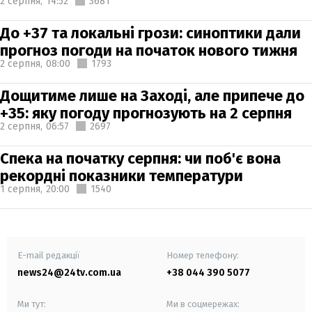
2 серпня,
14:52
3681
До +37 та локальні грози: синоптики дали
прогноз погоди на початок нового тижня
2 серпня,
08:00
1793
Дощитиме лише на Заході, але припече до
+35: яку погоду прогнозують на 2 серпня
2 серпня,
06:57
2697
Спека на початку серпня: чи поб'є вона
рекордні показники температури
1 серпня,
20:00
1540
E-mail редакції
Номер телефону:
news24@24tv.com.ua
+38 044 390 5077
Ми тут:
Ми в соцмережах: