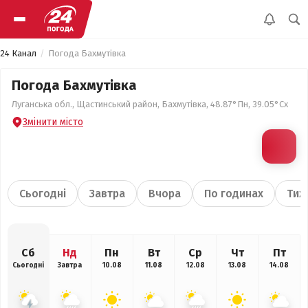
24 Канал
Погода Бахмутівка
Погода Бахмутівка
Луганська обл., Щастинський район, Бахмутівка, 48.87°Пн, 39.05°Сх
Змінити місто
Сьогодні
Завтра
Вчора
По годинах
Тиж
Сб
Нд
Пн
Вт
Ср
Чт
Пт
Сьогодні
Завтра
10.08
11.08
12.08
13.08
14.08