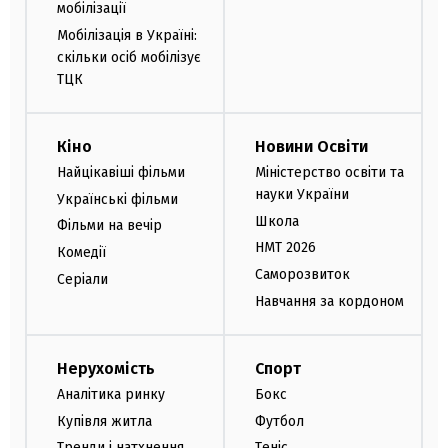
мобілізації
Мобілізація в Україні:
скільки осіб мобілізує
ТЦК
Кіно
Новини Освіти
Найцікавіші фільми
Міністерство освіти та
науки України
Українські фільми
Школа
Фільми на вечір
НМТ 2026
Комедії
Саморозвиток
Серіали
Навчання за кордоном
Нерухомість
Спорт
Аналітика ринку
Бокс
Купівля житла
Футбол
Тренди і натхнення
Теніс