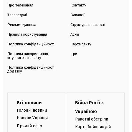
Про телеканал
Контакти
Телеведучі
Вакансії
Рекламодавцям
Структура власності
Правила користування
Архів
Політика конфіденційності
Карта сайту
Політика використання
Ігри
штучного інтелекту
Політика конфіденційності
додатку
Всі новини
Війна Росії з
Головні новини
Україною
Новини України
Ракетні обстріли
Прямий ефір
Карта бойових дій