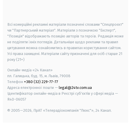
smart tv
samsung smart tv
Всі комерційні рекламні матеріали позначені словами "Спецпроєкт"
чи "Партнерський матеріал". Матеріали з позначкою "Експерт",
"Позиція" відображають позицію авторів та героїв. Редакція може
не поділяти їхніх поглядів. Детальніше щодо реклами та правил
цитування можна ознайомитись в правилах користування сайтом.
Усі права захищені.
Матеріали сайту призначені для осіб старше
21
року (21+)
Онлайн-медіа «24 Канал»
пл. Галицька, буд. 15, м. Львів, 79008
Телефон
+380 (32) 229-77-77
Адреса електронної пошти —
legal@24tv.com.ua
Ідентифікатор онлайн-медіа в Реєстрі суб'єктів у сфері медіа —
R40-06057
© 2005—2026,
ПрАТ «Телерадіокомпанія "Люкс"», 24 Канал.