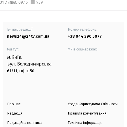
31 липня,
09:15
939
E-mail редакції
Номер телефону:
news24@24tv.com.ua
+38 044 390 5077
Ми тут:
Ми в соцмережах:
м.Київ
,
вул. Володимирська
офіс
61/11,
50
Про нас
Угода Користувача Спільноти
Редакція
Правила коментування
Редакційна політика
Технічна інформація