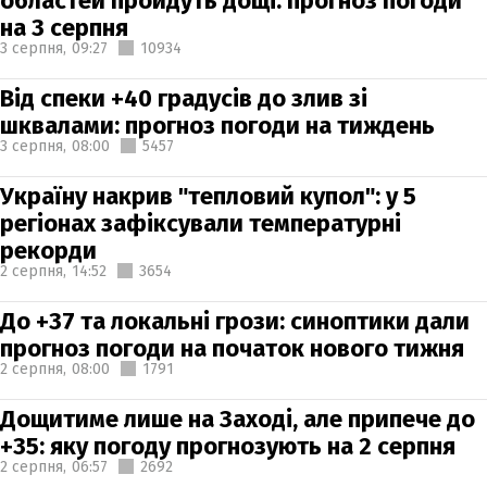
областей пройдуть дощі: прогноз погоди
на 3 серпня
3 серпня,
09:27
10934
Від спеки +40 градусів до злив зі
шквалами: прогноз погоди на тиждень
3 серпня,
08:00
5457
Україну накрив "тепловий купол": у 5
регіонах зафіксували температурні
рекорди
2 серпня,
14:52
3654
До +37 та локальні грози: синоптики дали
прогноз погоди на початок нового тижня
2 серпня,
08:00
1791
Дощитиме лише на Заході, але припече до
+35: яку погоду прогнозують на 2 серпня
2 серпня,
06:57
2692