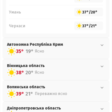
Умань
37°
/
20°
Черкаси
37°
/
21°
Автономна Республіка Крим
35°
19°
Ясно
Вінницька
область
38°
20°
Ясно
Волинська
область
39°
21°
Переважно ясно
Дніпропетровська
область