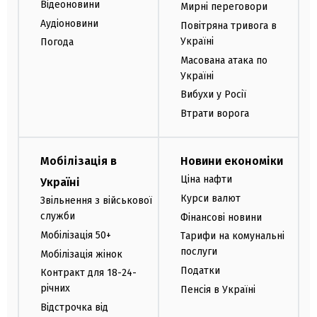
Відеоновини
Мирні переговори
Аудіоновини
Повітряна тривога в
Україні
Погода
Масована атака по
Україні
Вибухи у Росії
Втрати ворога
Мобілізація в
Новини економіки
Ціна нафти
Україні
Курси валют
Звільнення з військової
служби
Фінансові новини
Мобілізація 50+
Тарифи на комунальні
послуги
Мобілізація жінок
Податки
Контракт для 18-24-
річних
Пенсія в Україні
Відстрочка від