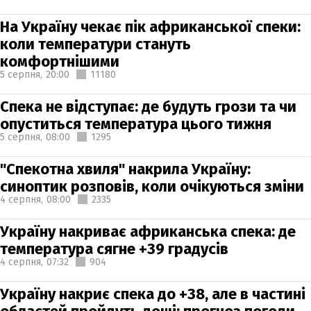
На Україну чекає пік африканської спеки:
коли температури стануть
комфортнішими
5 серпня,
20:00
11180
Спека не відступає: де будуть грози та чи
опуститься температура цього тижня
5 серпня,
08:00
1295
"Спекотна хвиля" накрила Україну:
синоптик розповів, коли очікуються зміни
4 серпня,
08:00
2335
Україну накриває африканська спека: де
температура сягне +39 градусів
4 серпня,
07:32
904
Україну накриє спека до +38, але в частині