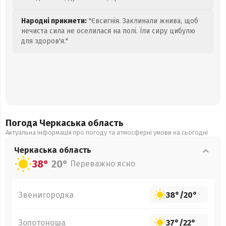
Народні прикмети:
"Євсигнія. Заклинали жнива, щоб
нечиста сила не оселилася на полі. Їли сиру цибулю
для здоров'я."
Погода Черкаська
область
Актуальна інформація про погоду та атмосферні умови на сьогодні
Черкаська
область
38°
20°
Переважно ясно
Звенигородка
38°
/
20°
Золотоноша
37°
/
22°