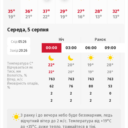
35°
36°
37°
29°
27°
28°
32°
19°
21°
22°
19°
16°
13°
13°
Середа, 5 серпня
Ніч
Ранок
Схід:
05:26
00:00
03:00
06:00
09:00
1
Захід:
20:26
Температура С°
22°
20°
19°
28°
Відчувається як
Тиск, мм
22°
20°
19°
28°
Вологість, %
763
763
763
763
Вітер, м/с
Ймовірність опадів,
62
76
80
53
%
2
2
2
0
2
2
2
2
З ранку і до вечора небо буде безхмарним, ледь
відчутний вітер до 2 м/с. Температура від +19°C
до +35°C, дуже тепло, тримайтеся в тіні.