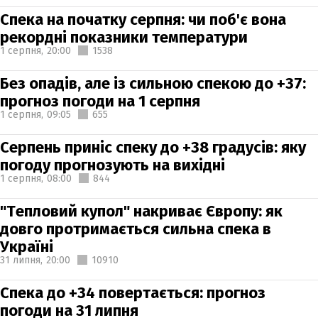
Спека на початку серпня: чи поб'є вона
рекордні показники температури
1 серпня,
20:00
1538
Без опадів, але із сильною спекою до +37:
прогноз погоди на 1 серпня
1 серпня,
09:05
655
Серпень приніс спеку до +38 градусів: яку
погоду прогнозують на вихідні
1 серпня,
08:00
844
"Тепловий купол" накриває Європу: як
довго протримається сильна спека в
Україні
31 липня,
20:00
10910
Спека до +34 повертається: прогноз
погоди на 31 липня