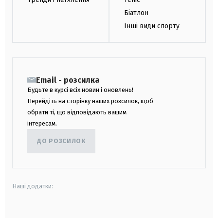
Біатлон
Інші види спорту
Email - розсилка
Будьте в курсі всіх новин і оновлень!
Перейдіть на сторінку наших розсилок, щоб
обрати ті, що відповідають вашим
інтересам.
ДО РОЗСИЛОК
Наші додатки:
android
apple