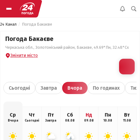
24 Канал
Погода Бакаєве
Погода Бакаєве
Черкаська обл., Золотоніський район, Бакаєве, 49.69°Пн, 32.48°Сх
Змінити місто
Сьогодні
Завтра
Вчора
По годинах
Тиж
Ср
Чт
Пт
Сб
Нд
Пн
Вт
Вчора
Сьогодні
Завтра
08.08
09.08
10.08
11.08