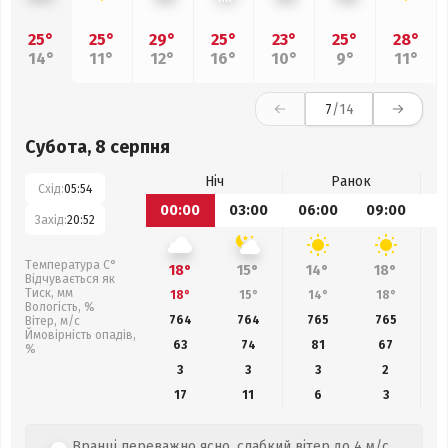
25°
25°
29°
25°
23°
25°
28°
14°
11°
12°
16°
10°
9°
11°
7
/14
Субота, 8 серпня
Ніч
Ранок
Схід:
05:54
00:00
03:00
06:00
09:00
1
Захід:
20:52
Температура С°
18°
15°
14°
18°
Відчувається як
Тиск, мм
18°
15°
14°
18°
Вологість, %
764
764
765
765
Вітер, м/с
Ймовірність опадів,
63
74
81
67
%
3
3
3
2
17
11
6
3
Вранці переважно ясно, слабкий вітер до 4 м/с.