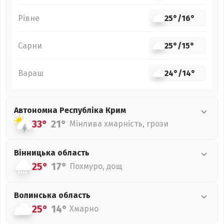
Рівне
25°
/
16°
Сарни
25°
/
15°
Вараш
24°
/
14°
Автономна Республіка Крим
33°
21°
Мінлива хмарність, грози
Вінницька
область
25°
17°
Похмуро, дощ
Волинська
область
25°
14°
Хмарно