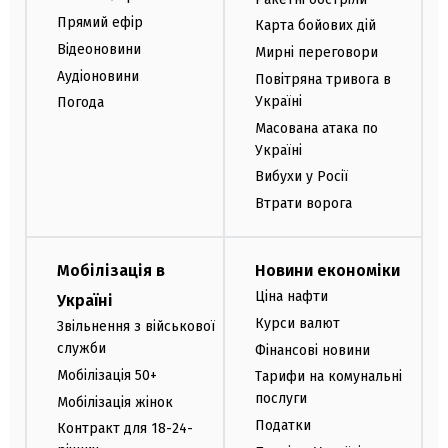
Прямий ефір
Карта бойових дій
Відеоновини
Мирні переговори
Аудіоновини
Повітряна тривога в
Україні
Погода
Масована атака по
Україні
Вибухи у Росії
Втрати ворога
Мобілізація в
Новини економіки
Ціна нафти
Україні
Курси валют
Звільнення з військової
служби
Фінансові новини
Мобілізація 50+
Тарифи на комунальні
послуги
Мобілізація жінок
Податки
Контракт для 18-24-