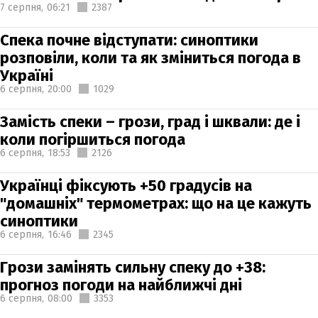
7 серпня,
06:21
2387
Спека почне відступати: синоптики
розповіли, коли та як зміниться погода в
Україні
6 серпня,
20:00
1029
Замість спеки – грози, град і шквали: де і
коли погіршиться погода
6 серпня,
18:53
2126
Українці фіксують +50 градусів на
"домашніх" термометрах: що на це кажуть
синоптики
6 серпня,
16:46
2345
Грози замінять сильну спеку до +38:
прогноз погоди на найближчі дні
6 серпня,
08:00
3353