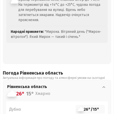
На термометрі від +14°C до +25°C, чудова погода
для перебування на вулиці. Вдень небо
затягнеться хмарами. Надвечір очікується
прояснення.
Народні прикмети:
"Мирона. Вітряний день ("Мирон-
вітрогон"). Який Мирон — такий і січень."
Погода Рівненська
область
Актуальна інформація про погоду та атмосферні умови на сьогодні
Рівненська
область
26°
15°
Хмарно
Дубно
26°
/
15°