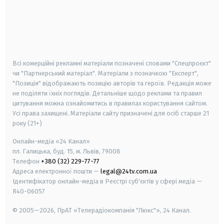
android
apple
smart tv
samsung smart tv
Всі комерційні рекламні матеріали позначені словами "Спецпроєкт"
чи "Партнерський матеріал". Матеріали з позначкою "Експерт",
"Позиція" відображають позицію авторів та героїв. Редакція може
не поділяти їхніх поглядів. Детальніше щодо реклами та правил
цитування можна ознайомитись в правилах користування сайтом.
Усі права захищені.
Матеріали сайту призначені для осіб старше
21
року (21+)
Онлайн-медіа «24 Канал»
пл. Галицька, буд. 15, м. Львів, 79008
Телефон
+380 (32) 229-77-77
Адреса електронної пошти —
legal@24tv.com.ua
Ідентифікатор онлайн-медіа в Реєстрі суб'єктів у сфері медіа —
R40-06057
© 2005—2026,
ПрАТ «Телерадіокомпанія "Люкс"», 24 Канал.