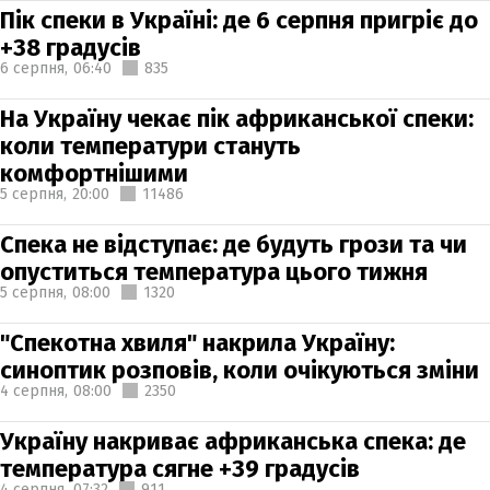
Пік спеки в Україні: де 6 серпня пригріє до
+38 градусів
6 серпня,
06:40
835
На Україну чекає пік африканської спеки:
коли температури стануть
комфортнішими
5 серпня,
20:00
11486
Спека не відступає: де будуть грози та чи
опуститься температура цього тижня
5 серпня,
08:00
1320
"Спекотна хвиля" накрила Україну:
синоптик розповів, коли очікуються зміни
4 серпня,
08:00
2350
Україну накриває африканська спека: де
температура сягне +39 градусів
4 серпня,
07:32
911