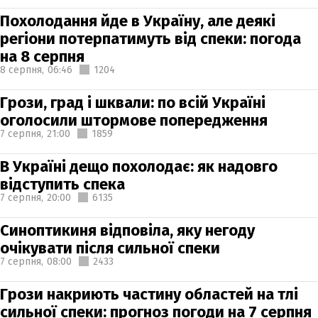
Похолодання йде в Україну, але деякі
регіони потерпатимуть від спеки: погода
на 8 серпня
8 серпня,
06:46
1204
Грози, град і шквали: по всій Україні
оголосили штормове попередження
7 серпня,
21:00
1859
В Україні дещо похолодає: як надовго
відступить спека
7 серпня,
20:00
6135
Синоптикиня відповіла, яку негоду
очікувати після сильної спеки
7 серпня,
08:00
2433
Грози накриють частину областей на тлі
сильної спеки: прогноз погоди на 7 серпня