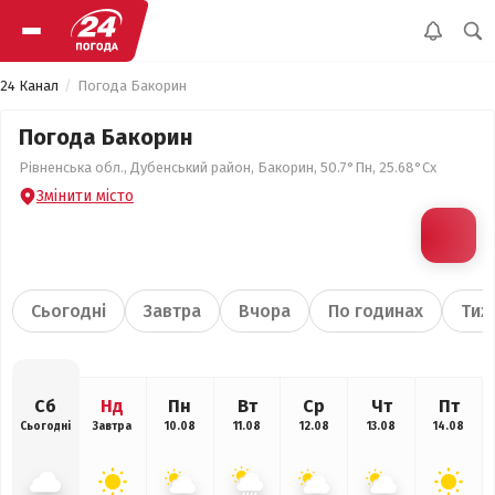
24 Канал
Погода Бакорин
Погода Бакорин
Рівненська обл., Дубенський район, Бакорин, 50.7°Пн, 25.68°Сх
Змінити місто
Сьогодні
Завтра
Вчора
По годинах
Тиж
Сб
Нд
Пн
Вт
Ср
Чт
Пт
Сьогодні
Завтра
10.08
11.08
12.08
13.08
14.08