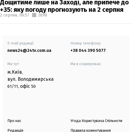
Дощитиме лише на Заході, але припече до
+35: яку погоду прогнозують на 2 серпня
2 серпня,
06:57
2698
E-mail редакції
Номер телефону:
news24@24tv.com.ua
+38 044 390 5077
Ми тут:
Ми в соцмережах:
м.Київ
,
вул. Володимирська
офіс
61/11,
50
Про нас
Угода Користувача Спільноти
Редакція
Правила коментування