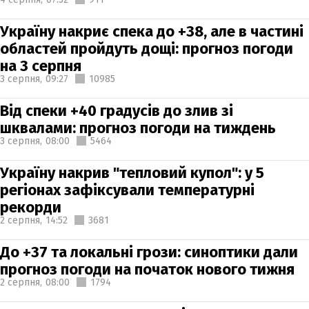
Україну накриє спека до +38, але в частині
областей пройдуть дощі: прогноз погоди
на 3 серпня
3 серпня,
09:27
10985
Від спеки +40 градусів до злив зі
шквалами: прогноз погоди на тиждень
3 серпня,
08:00
5464
Україну накрив "тепловий купол": у 5
регіонах зафіксували температурні
рекорди
2 серпня,
14:52
3681
До +37 та локальні грози: синоптики дали
прогноз погоди на початок нового тижня
2 серпня,
08:00
1794