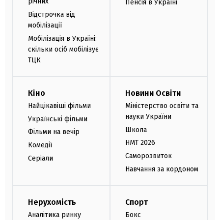
річних
Пенсія в Україні
Відстрочка від
мобілізації
Мобілізація в Україні:
скільки осіб мобілізує
ТЦК
Кіно
Новини Освіти
Найцікавіші фільми
Міністерство освіти та
науки України
Українські фільми
Школа
Фільми на вечір
НМТ 2026
Комедії
Саморозвиток
Серіали
Навчання за кордоном
Нерухомість
Спорт
Аналітика ринку
Бокс