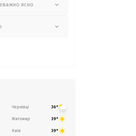
еважно ясно
о
Чернівці
36°
Житомир
39°
Київ
39°