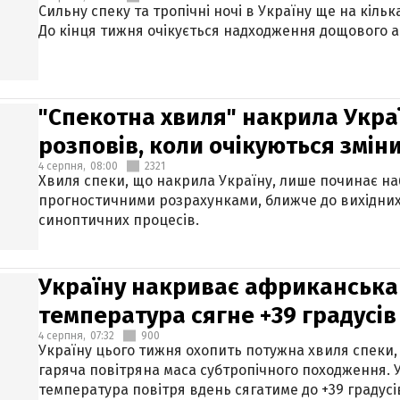
Сильну спеку та тропічні ночі в Україну ще на кіль
До кінця тижня очікується надходження дощового 
"Спекотна хвиля" накрила Укра
розповів, коли очікуються змін
4 серпня,
08:00
2321
Хвиля спеки, що накрила Україну, лише починає на
прогностичними розрахунками, ближче до вихідни
синоптичних процесів.
Україну накриває африканська 
температура сягне +39 градусів
4 серпня,
07:32
900
Україну цього тижня охопить потужна хвиля спеки,
гаряча повітряна маса субтропічного походження. У
температура повітря вдень сягатиме до +39 градусі