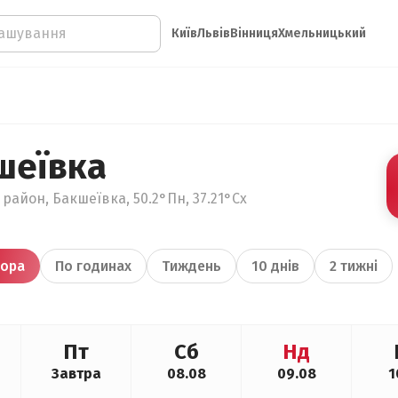
Київ
Львів
Вінниця
Хмельницький
шеївка
 район, Бакшеївка, 50.2°Пн, 37.21°Сх
ора
По годинах
Тиждень
10 днів
2 тижні
Пт
Сб
Нд
Завтра
08.08
09.08
1