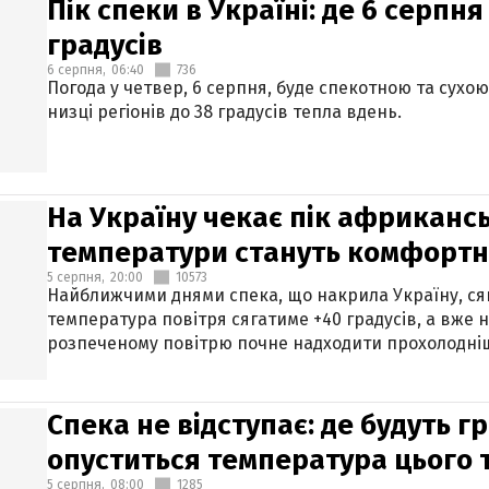
Пік спеки в Україні: де 6 серпня
градусів
6 серпня,
06:40
736
Погода у четвер, 6 серпня, буде спекотною та сухо
низці регіонів до 38 градусів тепла вдень.
На Україну чекає пік африкансь
температури стануть комфорт
5 серпня,
20:00
10573
Найближчими днями спека, що накрила Україну, сяг
температура повітря сягатиме +40 градусів, а вже 
розпеченому повітрю почне надходити прохолодніш
Спека не відступає: де будуть г
опуститься температура цього
5 серпня,
08:00
1285