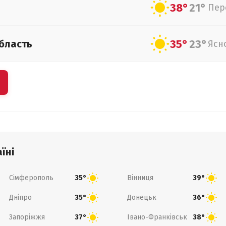
38°
21°
Пер
35°
23°
бласть
Ясн
їні
Сімферополь
Вінниця
35°
39°
Дніпро
Донецьк
35°
36°
Запоріжжя
Івано-Франківськ
37°
38°