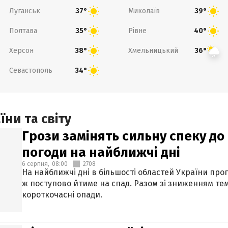
Луганськ
Миколаїв
37°
39°
Полтава
Рівне
35°
40°
Херсон
Хмельницький
38°
36°
Севастополь
34°
ни та світу
Грози замінять сильну спеку до 
погоди на найближчі дні
6 серпня,
08:00
2708
На найближчі дні в більшості областей України про
ж поступово йтиме на спад. Разом зі зниженням те
короткочасні опади.