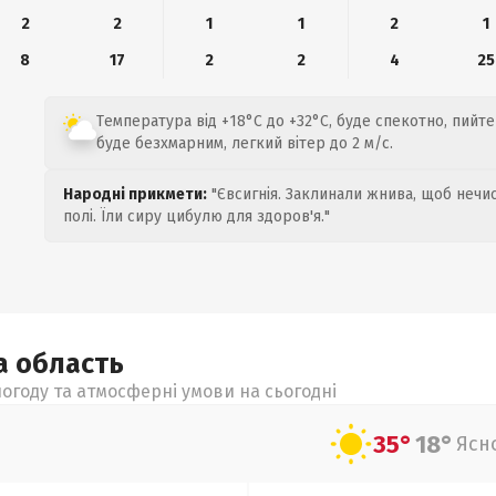
2
2
1
1
2
1
8
17
2
2
4
25
Температура від +18°C до +32°C, буде спекотно, пийт
буде безхмарним, легкий вітер до 2 м/с.
Народні прикмети:
"Євсигнія. Заклинали жнива, щоб нечис
полі. Їли сиру цибулю для здоров'я."
ка
область
огоду та атмосферні умови на сьогодні
35°
18°
Ясн