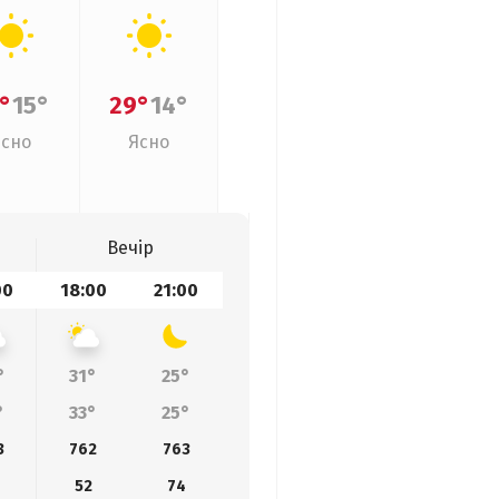
°
15°
29°
14°
Ясно
Ясно
Вечір
00
18:00
21:00
°
31°
25°
°
33°
25°
3
762
763
52
74