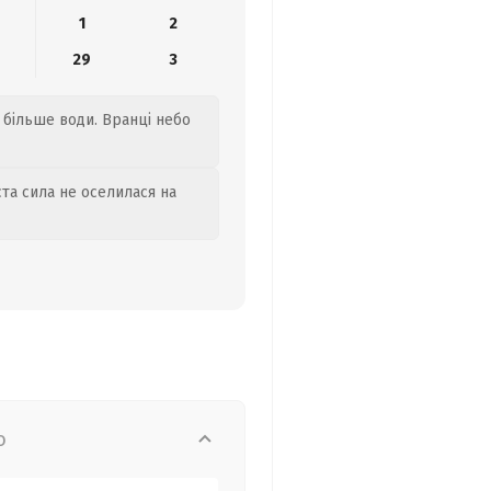
1
2
29
3
е більше води. Вранці небо
та сила не оселилася на
о