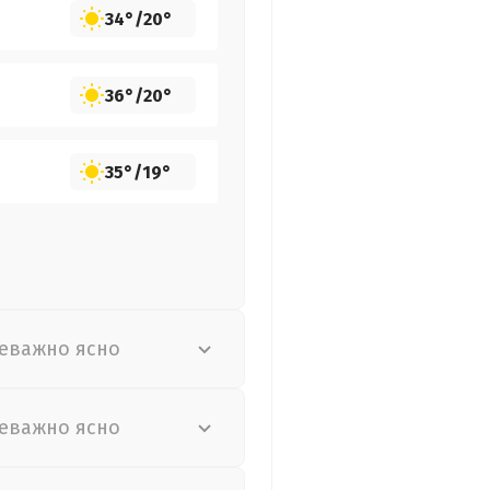
34°
/
20°
36°
/
20°
35°
/
19°
еважно ясно
еважно ясно