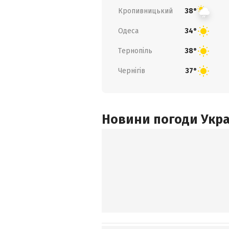
Кропивницький
38°
Одеса
34°
Тернопіль
38°
Чернігів
37°
Новини погоди Украї