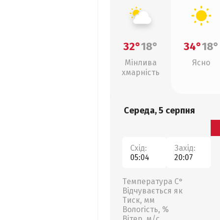
32°
18°
34°
18°
Мінлива
Ясно
хмарність
Середа, 5 серпня
Схід:
Захід:
05:04
20:07
Температура С°
Відчувається як
Тиск, мм
Вологість, %
Вітер, м/с