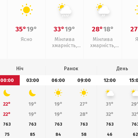
35°
19°
33°
19°
28°
18°
27
Ясно
Мінлива
Мінлива
хмарність,
хмарність,
зливи
слабкий дощ
Ніч
Ранок
День
00:00
03:00
06:00
09:00
12:00
15:
22°
19°
19°
27°
31°
29
22°
19°
19°
28°
32°
32
763
763
763
763
763
76
75
85
84
58
46
62