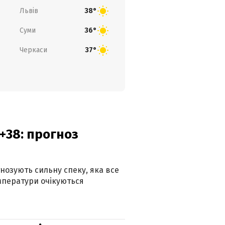
Львів
38°
Суми
36°
Черкаси
37°
+38: прогноз
гнозують сильну спеку, яка все
мператури очікуються