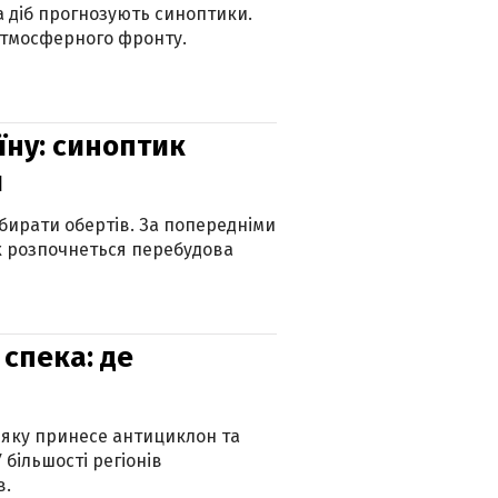
ка діб прогнозують синоптики.
атмосферного фронту.
їну: синоптик
и
бирати обертів. За попередніми
х розпочнеться перебудова
спека: де
 яку принесе антициклон та
 більшості регіонів
в.