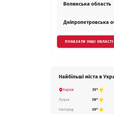
Волинська
область
Дніпропетровська
о
ПОКАЗАТИ ІНШІ ОБЛАСТІ
Найбільші міста в Укра
Харків
35°
Луцьк
38°
Ужгород
39°