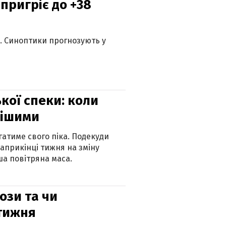
 пригріє до +38
ю. Синоптики прогнозують у
кої спеки: коли
нішими
атиме свого піка. Подекуди
наприкінці тижня на зміну
а повітряна маса.
рози та чи
 тижня