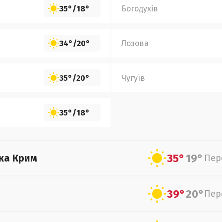
35°
/
18°
Богодухів
34°
/
20°
Лозова
35°
/
20°
Чугуїв
35°
/
18°
35°
19°
ка Крим
Пер
39°
20°
Пер