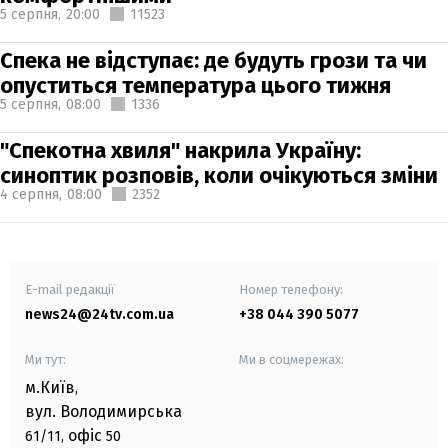
5 серпня,
20:00
11523
Спека не відступає: де будуть грози та чи
опуститься температура цього тижня
5 серпня,
08:00
1336
"Спекотна хвиля" накрила Україну:
синоптик розповів, коли очікуються зміни
4 серпня,
08:00
2352
E-mail редакції
Номер телефону:
news24@24tv.com.ua
+38 044 390 5077
Ми тут:
Ми в соцмережах:
м.Київ
,
вул. Володимирська
офіс
61/11,
50