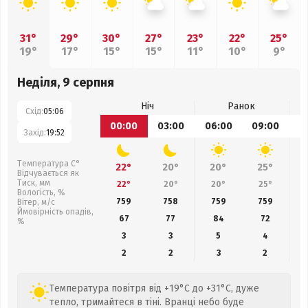
31°
29°
30°
27°
23°
22°
25°
19°
17°
15°
15°
11°
10°
9°
Неділя, 9 серпня
Ніч
Ранок
Схід:
05:06
00:00
03:00
06:00
09:00
1
Захід:
19:52
Температура С°
22°
20°
20°
25°
Відчувається як
Тиск, мм
22°
20°
20°
25°
Вологість, %
759
758
759
759
Вітер, м/с
Ймовірність опадів,
67
77
84
72
%
3
3
5
4
2
2
3
2
Температура повітря від +19°C до +31°C, дуже
тепло, тримайтеся в тіні. Вранці небо буде