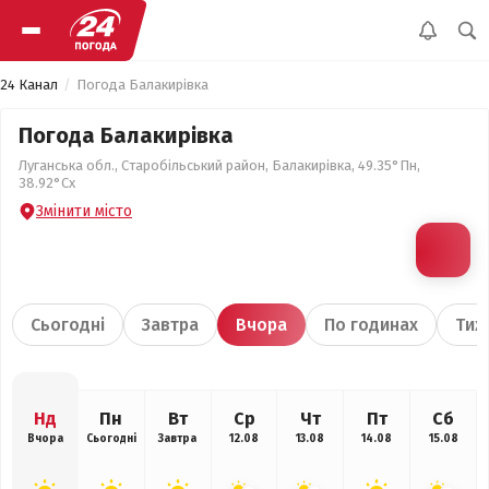
24 Канал
Погода Балакирівка
Погода Балакирівка
Луганська обл., Старобільський район, Балакирівка, 49.35°Пн,
38.92°Сх
Змінити місто
Сьогодні
Завтра
Вчора
По годинах
Тиж
Нд
Пн
Вт
Ср
Чт
Пт
Сб
Вчора
Сьогодні
Завтра
12.08
13.08
14.08
15.08