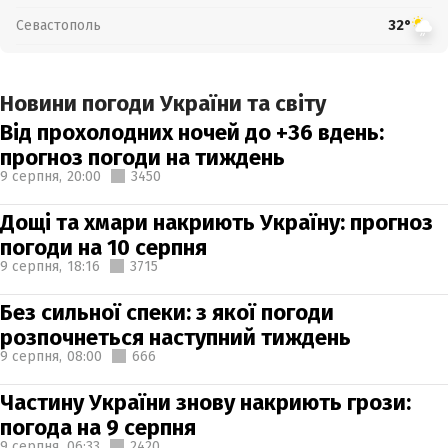
Севастополь
32°
Новини погоди України та світу
Від прохолодних ночей до +36 вдень:
прогноз погоди на тиждень
9 серпня,
20:00
3450
Дощі та хмари накриють Україну: прогноз
погоди на 10 серпня
9 серпня,
18:16
3715
Без сильної спеки: з якої погоди
розпочнеться наступний тиждень
9 серпня,
08:00
666
Частину України знову накриють грози:
погода на 9 серпня
9 серпня,
06:33
2420