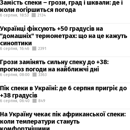
Замість спеки – грози, град і шквали: де і
коли погіршиться погода
6 серпня,
18:53
2134
Українці фіксують +50 градусів на
"домашніх" термометрах: що на це кажуть
синоптики
6 серпня,
16:46
2391
Грози замінять сильну спеку до +38:
прогноз погоди на найближчі дні
6 серпня,
08:00
3363
Пік спеки в Україні: де 6 серпня пригріє до
+38 градусів
6 серпня,
06:40
849
На Україну чекає пік африканської спеки:
коли температури стануть
комфортнішими