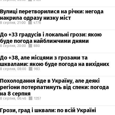
Вулиці перетворилися на річки: негода
накрила одразу низку міст
8 серпня,
21:00
4776
До +33 градусів і локальні грози: якою
буде погода найближчими днями
8 серпня,
20:00
880
До +38, але місцями з грозами та
шквалами: якою буде погода на вихідних
8 серпня,
08:00
983
Похолодання йде в Україну, але деякі
регіони потерпатимуть від спеки: погода
на 8 серпня
8 серпня,
06:46
1357
Грози, град і шквали: по всій Україні