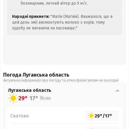
безхмарним, легкий вітер до 5 м/с.
Народні прикмети:
"Матія (Матвія). Вважалося, що в
цей день змії висмоктують молоко з корів, тому
худобу не виганяли на пасовище."
Погода Луганська
область
Актуальна інформація про погоду та атмосферні умови на сьогодні
Луганська
область
29°
17°
Ясно
Сватове
29°
/
17°