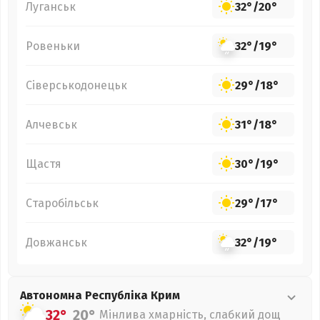
Луганськ
32°
/
20°
Ровеньки
32°
/
19°
Сіверськодонецьк
29°
/
18°
Алчевськ
31°
/
18°
Щастя
30°
/
19°
Старобільськ
29°
/
17°
Довжанськ
32°
/
19°
Автономна Республіка Крим
32°
20°
Мінлива хмарність, слабкий дощ