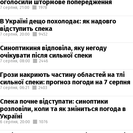
оголосили штормове попередження
7 серпня,
21:00
1978
В Україні дещо похолодає: як надовго
відступить спека
7 серпня,
20:00
9452
Синоптикиня відповіла, яку негоду
очікувати після сильної спеки
7 серпня,
08:00
2446
Грози накриють частину областей на тлі
сильної спеки: прогноз погоди на 7 серпня
7 серпня,
06:21
2403
Спека почне відступати: синоптики
розповіли, коли та як зміниться погода в
Україні
6 серпня,
20:00
1076