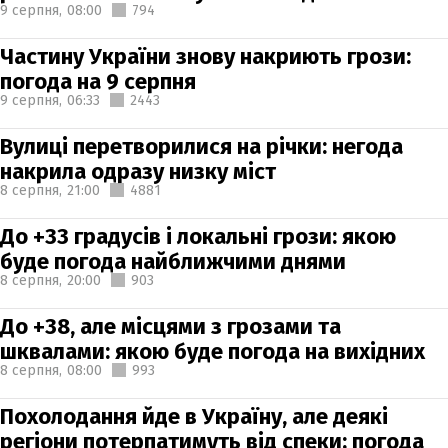
9 серпня,
08:00
794
Частину України знову накриють грози:
погода на 9 серпня
9 серпня,
06:33
2443
Вулиці перетворилися на річки: негода
накрила одразу низку міст
8 серпня,
21:00
4881
До +33 градусів і локальні грози: якою
буде погода найближчими днями
8 серпня,
20:00
903
До +38, але місцями з грозами та
шквалами: якою буде погода на вихідних
8 серпня,
08:00
993
Похолодання йде в Україну, але деякі
регіони потерпатимуть від спеки: погода