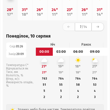
28°
31°
26°
24°
23°
26°
31°
17°
18°
16°
11°
11°
11°
14°
7
/14
Понеділок, 10 серпня
Ніч
Ранок
Схід:
05:26
00:00
03:00
06:00
09:00
1
Захід:
20:09
Температура С°
21°
19°
18°
21°
Відчувається як
Тиск, мм
21°
19°
18°
21°
Вологість, %
763
764
764
764
Вітер, м/с
Ймовірність опадів,
51
55
58
53
%
5
5
4
4
2
2
2
3
Зранку небо буде чистим. Температура повітря