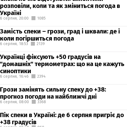
розповіли, коли та як зміниться погода в
Україні
6 серпня,
20:00
1085
Замість спеки – грози, град і шквали: де і
коли погіршиться погода
6 серпня,
18:53
2139
Українці фіксують +50 градусів на
"домашніх" термометрах: що на це кажуть
синоптики
6 серпня,
16:46
2394
Грози замінять сильну спеку до +38:
прогноз погоди на найближчі дні
6 серпня,
08:00
3368
Пік спеки в Україні: де 6 серпня пригріє до
+38 градусів