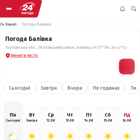
24 Канал
Погода Балівка
Погода Балівка
Полтавська обл., Полтавський район, Балівка, 49.37°Пн, 34.42°Сх
Змінити місто
Сьогодні
Завтра
Вчора
По годинах
Тиж
Пн
Вт
Ср
Чт
Пт
Сб
Нд
Сьогодні
Завтра
12.08
13.08
14.08
15.08
16.08