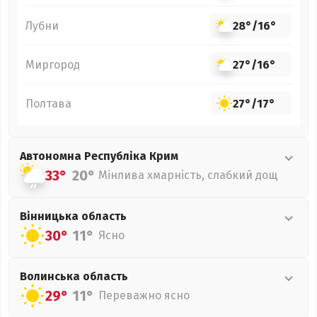
Лубни
28°
/
16°
Миргород
27°
/
16°
Полтава
27°
/
17°
Автономна Республіка Крим
33°
20°
Мінлива хмарність, слабкий дощ
Вінницька
область
30°
11°
Ясно
Волинська
область
29°
11°
Переважно ясно