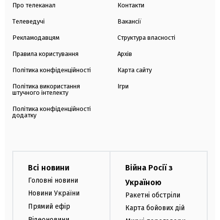
Про телеканал
Контакти
Телеведучі
Вакансії
Рекламодавцям
Структура власності
Правила користування
Архів
Політика конфіденційності
Карта сайту
Політика використання
Ігри
штучного інтелекту
Політика конфіденційності
додатку
Всі новини
Війна Росії з
Головні новини
Україною
Новини України
Ракетні обстріли
Прямий ефір
Карта бойових дій
Відеоновини