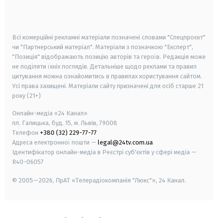
smart tv
samsung smart tv
Всі комерційні рекламні матеріали позначені словами "Спецпроєкт"
чи "Партнерський матеріал". Матеріали з позначкою "Експерт",
"Позиція" відображають позицію авторів та героїв. Редакція може
не поділяти їхніх поглядів. Детальніше щодо реклами та правил
цитування можна ознайомитись в правилах користування сайтом.
Усі права захищені.
Матеріали сайту призначені для осіб старше
21
року (21+)
Онлайн-медіа «24 Канал»
пл. Галицька, буд. 15, м. Львів, 79008
Телефон
+380 (32) 229-77-77
Адреса електронної пошти —
legal@24tv.com.ua
Ідентифікатор онлайн-медіа в Реєстрі суб'єктів у сфері медіа —
R40-06057
© 2005—2026,
ПрАТ «Телерадіокомпанія "Люкс"», 24 Канал.