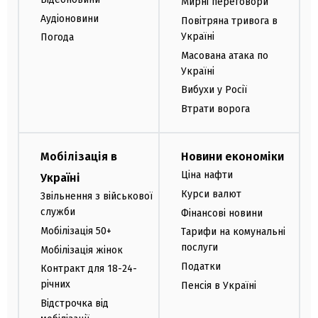
Мирні переговори
Аудіоновини
Повітряна тривога в
Україні
Погода
Масована атака по
Україні
Вибухи у Росії
Втрати ворога
Мобілізація в
Новини економіки
Ціна нафти
Україні
Курси валют
Звільнення з військової
служби
Фінансові новини
Мобілізація 50+
Тарифи на комунальні
послуги
Мобілізація жінок
Податки
Контракт для 18-24-
річних
Пенсія в Україні
Відстрочка від