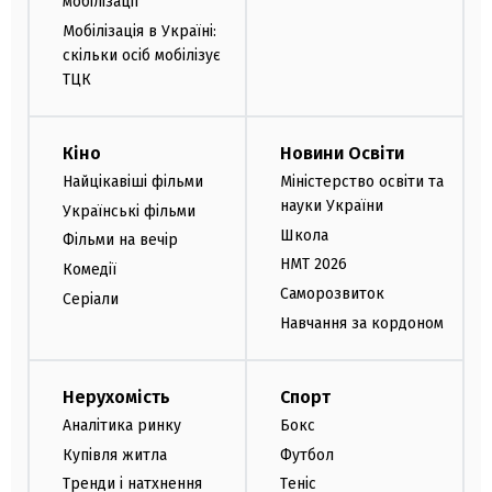
мобілізації
Мобілізація в Україні:
скільки осіб мобілізує
ТЦК
Кіно
Новини Освіти
Найцікавіші фільми
Міністерство освіти та
науки України
Українські фільми
Школа
Фільми на вечір
НМТ 2026
Комедії
Саморозвиток
Серіали
Навчання за кордоном
Нерухомість
Спорт
Аналітика ринку
Бокс
Купівля житла
Футбол
Тренди і натхнення
Теніс