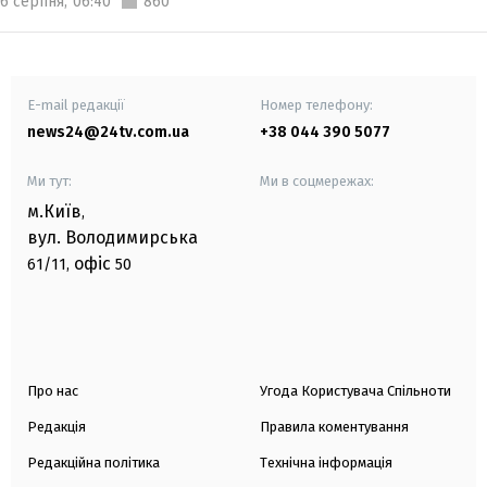
6 серпня,
06:40
860
E-mail редакції
Номер телефону:
news24@24tv.com.ua
+38 044 390 5077
Ми тут:
Ми в соцмережах:
м.Київ
,
вул. Володимирська
офіс
61/11,
50
Про нас
Угода Користувача Спільноти
Редакція
Правила коментування
Редакційна політика
Технічна інформація