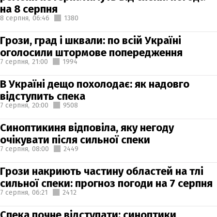
на 8 серпня
8 серпня,
06:46
1380
Грози, град і шквали: по всій Україні
оголосили штормове попередження
7 серпня,
21:00
1994
В Україні дещо похолодає: як надовго
відступить спека
7 серпня,
20:00
9508
Синоптикиня відповіла, яку негоду
очікувати після сильної спеки
7 серпня,
08:00
2449
Грози накриють частину областей на тлі
сильної спеки: прогноз погоди на 7 серпня
7 серпня,
06:21
2412
Спека почне відступати: синоптики