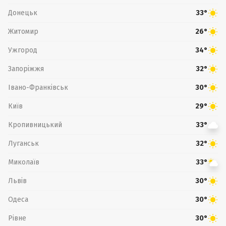
Донецьк
33°
Житомир
26°
Ужгород
34°
Запоріжжя
32°
Івано-Франківськ
30°
Київ
29°
Кропивницький
33°
Луганськ
32°
Миколаїв
33°
Львів
30°
Одеса
30°
Рівне
30°