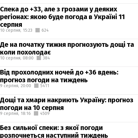
Спека до +33, але з грозами у деяких
регіонах: якою буде погода в Україні 11
серпня
10 серпня,
15:23
624
Де на початку тижня прогнозують дощі та
коли похолодає
10 серпня,
08:00
384
Від прохолодних ночей до +36 вдень:
прогноз погоди на тиждень
9 серпня,
20:00
5411
Дощі та хмари накриють Україну: прогноз
погоди на 10 серпня
9 серпня,
18:16
4509
Без сильної спеки: з якої погоди
розпочнеться наступний тиждень