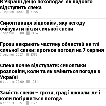
В Україні дещо похолодає: як надовго
відступить спека
7 серпня,
20:00
6395
Синоптикиня відповіла, яку негоду
очікувати після сильної спеки
7 серпня,
08:00
2434
Грози накриють частину областей на тлі
сильної спеки: прогноз погоди на 7 серпня
7 серпня,
06:21
2388
Спека почне відступати: синоптики
розповіли, коли та як зміниться погода в
Україні
6 серпня,
20:00
1031
Замість спеки – грози, град і шквали: де і
коли погіршиться погода
6 серпня,
18:53
2126