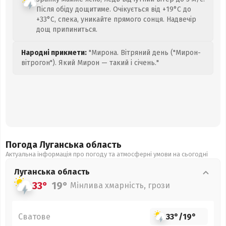
Після обіду дощитиме. Очікується від +19°C до
+33°C, спека, уникайте прямого сонця. Надвечір
дощ припиниться.
Народні прикмети:
"Мирона. Вітряний день ("Мирон-
вітрогон"). Який Мирон — такий і січень."
Погода Луганська
область
Актуальна інформація про погоду та атмосферні умови на сьогодні
Луганська
область
33°
19°
Мінлива хмарність, грози
Сватове
33°
/
19°