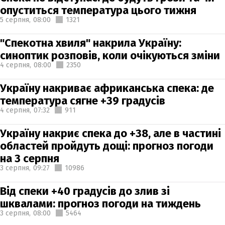
опуститься температура цього тижня
5 серпня,
08:00
1321
"Спекотна хвиля" накрила Україну:
синоптик розповів, коли очікуються зміни
4 серпня,
08:00
2350
Україну накриває африканська спека: де
температура сягне +39 градусів
4 серпня,
07:32
911
Україну накриє спека до +38, але в частині
областей пройдуть дощі: прогноз погоди
на 3 серпня
3 серпня,
09:27
10986
Від спеки +40 градусів до злив зі
шквалами: прогноз погоди на тиждень
3 серпня,
08:00
5464