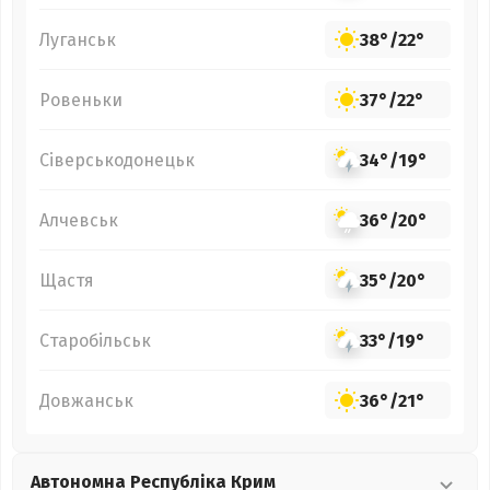
Луганськ
38°
/
22°
Ровеньки
37°
/
22°
Сіверськодонецьк
34°
/
19°
Алчевськ
36°
/
20°
Щастя
35°
/
20°
Старобільськ
33°
/
19°
Довжанськ
36°
/
21°
Автономна Республіка Крим