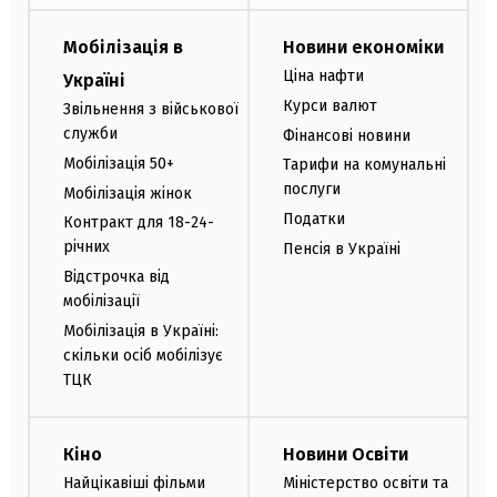
Мобілізація в
Новини економіки
Ціна нафти
Україні
Курси валют
Звільнення з військової
служби
Фінансові новини
Мобілізація 50+
Тарифи на комунальні
послуги
Мобілізація жінок
Податки
Контракт для 18-24-
річних
Пенсія в Україні
Відстрочка від
мобілізації
Мобілізація в Україні:
скільки осіб мобілізує
ТЦК
Кіно
Новини Освіти
Найцікавіші фільми
Міністерство освіти та