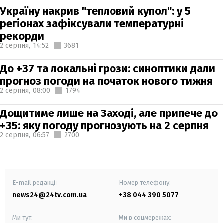
Україну накрив "тепловий купол": у 5
регіонах зафіксували температурні
рекорди
2 серпня,
14:52
3681
До +37 та локальні грози: синоптики дали
прогноз погоди на початок нового тижня
2 серпня,
08:00
1794
Дощитиме лише на Заході, але припече до
+35: яку погоду прогнозують на 2 серпня
2 серпня,
06:57
2700
E-mail редакції
Номер телефону:
news24@24tv.com.ua
+38 044 390 5077
Ми тут:
Ми в соцмережах: