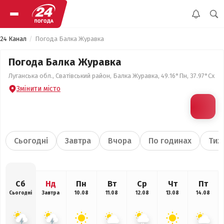
24 Канал
Погода Балка Журавка
Погода Балка Журавка
Луганська обл., Сватівський район, Балка Журавка, 49.16°Пн, 37.97°Сх
Змінити місто
Сьогодні
Завтра
Вчора
По годинах
Тиж
Сб
Нд
Пн
Вт
Ср
Чт
Пт
Сьогодні
Завтра
10.08
11.08
12.08
13.08
14.08