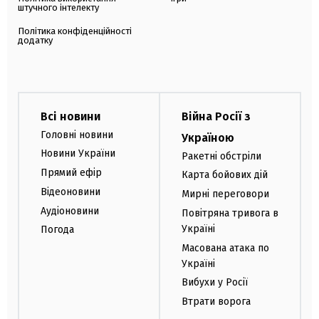
штучного інтелекту
Політика конфіденційності
додатку
Всі новини
Війна Росії з
Головні новини
Україною
Новини України
Ракетні обстріли
Прямий ефір
Карта бойових дій
Відеоновини
Мирні переговори
Аудіоновини
Повітряна тривога в
Україні
Погода
Масована атака по
Україні
Вибухи у Росії
Втрати ворога