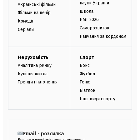
науки України
Українські фільми
Школа
Фільми на вечір
НМТ 2026
Комедії
Саморозвиток
Серіали
Навчання за кордоном
Нерухомість
Спорт
Аналітика ринку
Бокс
Купівля житла
Футбол
Тренди і натхнення
Теніс
Біатлон
Інші види спорту
Email - розсилка
Будьте в курсі всіх новин і оновлень!