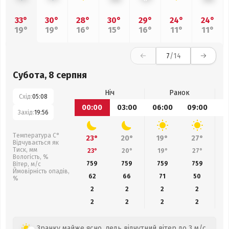
33°
30°
28°
30°
29°
24°
24°
19°
19°
16°
15°
16°
11°
11°
7
/14
Субота, 8 серпня
Ніч
Ранок
Схід:
05:08
00:00
03:00
06:00
09:00
1
Захід:
19:56
Температура С°
23°
20°
19°
27°
Відчувається як
Тиск, мм
23°
20°
19°
27°
Вологість, %
759
759
759
759
Вітер, м/с
Ймовірність опадів,
62
66
71
50
%
2
2
2
2
2
2
2
2
Зранку майже ясно, ледь відчутний вітер до 3 м/с.