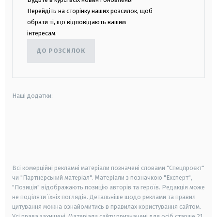
Перейдіть на сторінку наших розсилок, щоб
обрати ті, що відповідають вашим
інтересам.
ДО РОЗСИЛОК
Наші додатки:
android
apple
smart tv
samsung smart tv
Всі комерційні рекламні матеріали позначені словами "Спецпроєкт"
чи "Партнерський матеріал". Матеріали з позначкою "Експерт",
"Позиція" відображають позицію авторів та героїв. Редакція може
не поділяти їхніх поглядів. Детальніше щодо реклами та правил
цитування можна ознайомитись в правилах користування сайтом.
Усі права захищені.
Матеріали сайту призначені для осіб старше
21