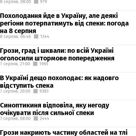
8 серпня,
08:00
979
Похолодання йде в Україну, але деякі
регіони потерпатимуть від спеки: погода
на 8 серпня
8 серпня,
06:46
1344
Грози, град і шквали: по всій Україні
оголосили штормове попередження
7 серпня,
21:00
1965
В Україні дещо похолодає: як надовго
відступить спека
7 серпня,
20:00
9383
Синоптикиня відповіла, яку негоду
очікувати після сильної спеки
7 серпня,
08:00
2444
Грози накриють частину областей на тлі