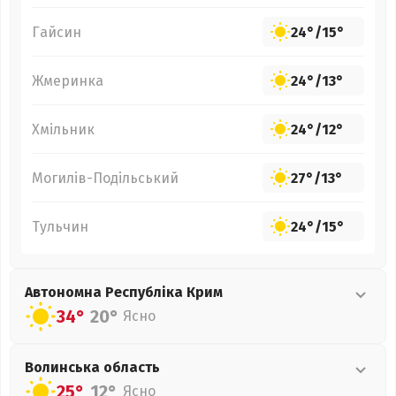
Гайсин
24°
/
15°
Жмеринка
24°
/
13°
Хмільник
24°
/
12°
Могилів-Подільський
27°
/
13°
Тульчин
24°
/
15°
Автономна Республіка Крим
34°
20°
Ясно
Волинська
область
25°
12°
Ясно