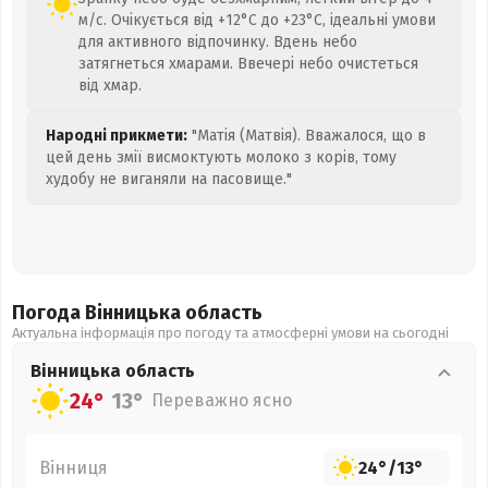
м/с. Очікується від +12°C до +23°C, ідеальні умови
для активного відпочинку. Вдень небо
затягнеться хмарами. Ввечері небо очистеться
від хмар.
Народні прикмети:
"Матія (Матвія). Вважалося, що в
цей день змії висмоктують молоко з корів, тому
худобу не виганяли на пасовище."
Погода Вінницька
область
Актуальна інформація про погоду та атмосферні умови на сьогодні
Вінницька
область
24°
13°
Переважно ясно
Вінниця
24°
/
13°