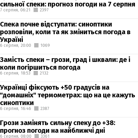
сильної спеки: прогноз погоди на 7 серпня
7 серпня,
06:21
2397
Спека почне відступати: синоптики
розповіли, коли та як зміниться погода в
Україні
6 серпня,
20:00
1069
Замість спеки – грози, град і шквали: де і
коли погіршиться погода
6 серпня,
18:53
2132
Українці фіксують +50 градусів на
"домашніх" термометрах: що на це кажуть
синоптики
6 серпня,
16:46
2387
Грози замінять сильну спеку до +38:
прогноз погоди на найближчі дні
6 серпня,
08:00
3361