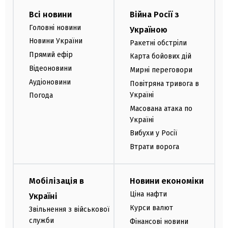
Всі новини
Війна Росії з
Головні новини
Україною
Новини України
Ракетні обстріли
Прямий ефір
Карта бойових дій
Відеоновини
Мирні переговори
Аудіоновини
Повітряна тривога в
Україні
Погода
Масована атака по
Україні
Вибухи у Росії
Втрати ворога
Мобілізація в
Новини економіки
Ціна нафти
Україні
Курси валют
Звільнення з військової
служби
Фінансові новини