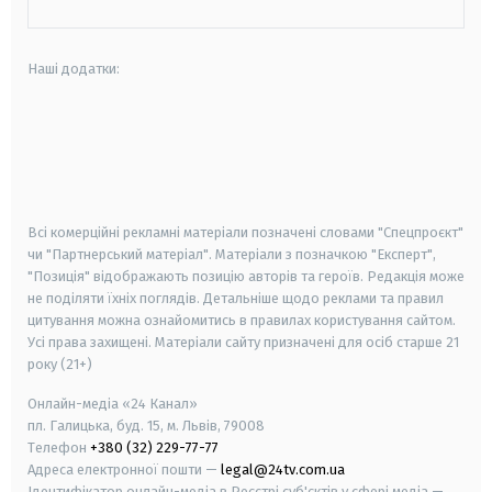
Наші додатки:
android
apple
smart tv
samsung smart tv
Всі комерційні рекламні матеріали позначені словами "Спецпроєкт"
чи "Партнерський матеріал". Матеріали з позначкою "Експерт",
"Позиція" відображають позицію авторів та героїв. Редакція може
не поділяти їхніх поглядів. Детальніше щодо реклами та правил
цитування можна ознайомитись в правилах користування сайтом.
Усі права захищені.
Матеріали сайту призначені для осіб старше
21
року (21+)
Онлайн-медіа «24 Канал»
пл. Галицька, буд. 15, м. Львів, 79008
Телефон
+380 (32) 229-77-77
Адреса електронної пошти —
legal@24tv.com.ua
Ідентифікатор онлайн-медіа в Реєстрі суб'єктів у сфері медіа —