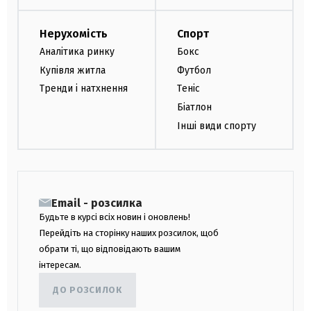
Нерухомість
Спорт
Аналітика ринку
Бокс
Купівля житла
Футбол
Тренди і натхнення
Теніс
Біатлон
Інші види спорту
Email - розсилка
Будьте в курсі всіх новин і оновлень!
Перейдіть на сторінку наших розсилок, щоб
обрати ті, що відповідають вашим
інтересам.
ДО РОЗСИЛОК