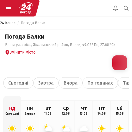
24 Канал
Погода Балки
Погода Балки
Вінницька обл., Жмеринський район, Балки, 49.06°Пн, 27.68°Сх
Змінити місто
Сьогодні
Завтра
Вчора
По годинах
Тиж
Нд
Пн
Вт
Ср
Чт
Пт
Сб
Сьогодні
Завтра
11.08
12.08
13.08
14.08
15.08