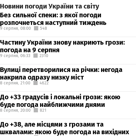
Новини погоди України та світу
Без сильної спеки: з якої погоди
розпочнеться наступний тиждень
9 серпня,
08:00
548
Частину України знову накриють грози:
погода на 9 серпня
9 серпня,
06:33
2310
Вулиці перетворилися на річки: негода
накрила одразу низку міст
8 серпня,
21:00
4622
До +33 градусів і локальні грози: якою
буде погода найближчими днями
8 серпня,
20:00
821
До +38, але місцями з грозами та
шквалами: якою буде погода на вихідних