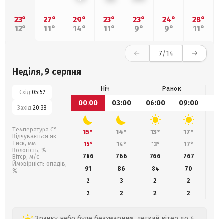
23°
27°
29°
23°
23°
24°
28°
12°
11°
14°
11°
9°
9°
11°
7
/14
Неділя, 9 серпня
Ніч
Ранок
Схід:
05:52
00:00
03:00
06:00
09:00
1
Захід:
20:38
Температура С°
15°
14°
13°
17°
Відчувається як
Тиск, мм
15°
14°
13°
17°
Вологість, %
766
766
766
767
Вітер, м/с
Ймовірність опадів,
91
86
84
70
%
2
3
2
2
2
2
2
2
Зранку небо буде безхмарним, легкий вітер до 4