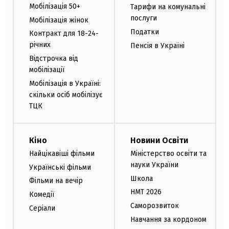
Мобілізація 50+
Тарифи на комунальні
послуги
Мобілізація жінок
Податки
Контракт для 18-24-
річних
Пенсія в Україні
Відстрочка від
мобілізації
Мобілізація в Україні:
скільки осіб мобілізує
ТЦК
Кіно
Новини Освіти
Найцікавіші фільми
Міністерство освіти та
науки України
Українські фільми
Школа
Фільми на вечір
НМТ 2026
Комедії
Саморозвиток
Серіали
Навчання за кордоном