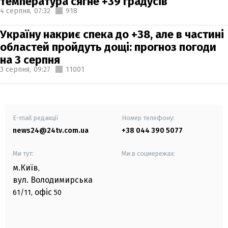
температура сягне +39 градусів
4 серпня,
07:32
918
Україну накриє спека до +38, але в частині
областей пройдуть дощі: прогноз погоди
на 3 серпня
3 серпня,
09:27
11001
E-mail редакції
Номер телефону:
news24@24tv.com.ua
+38 044 390 5077
Ми тут:
Ми в соцмережах:
м.Київ
,
вул. Володимирська
офіс
61/11,
50