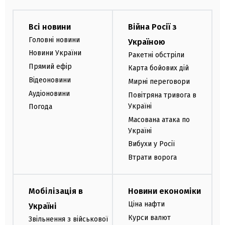
Всі новини
Війна Росії з
Головні новини
Україною
Новини України
Ракетні обстріли
Прямий ефір
Карта бойових дій
Відеоновини
Мирні переговори
Аудіоновини
Повітряна тривога в
Україні
Погода
Масована атака по
Україні
Вибухи у Росії
Втрати ворога
Мобілізація в
Новини економіки
Ціна нафти
Україні
Курси валют
Звільнення з військової