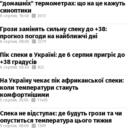
"домашніх" термометрах: що на це кажуть
синоптики
6 серпня,
16:46
2013
Грози замінять сильну спеку до +38:
прогноз погоди на найближчі дні
6 серпня,
08:00
3279
Пік спеки в Україні: де 6 серпня пригріє до
+38 градусів
6 серпня,
06:40
822
На Україну чекає пік африканської спеки:
коли температури стануть
комфортнішими
5 серпня,
20:00
11405
Спека не відступає: де будуть грози та чи
опуститься температура цього тижня
5 серпня,
08:00
1309