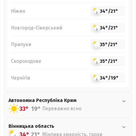
Ніжин
34°
/
21°
Новгород-Сіверський
34°
/
21°
Прилуки
35°
/
21°
Скороходове
35°
/
21°
Чернігів
34°
/
19°
Автономна Республіка Крим
33°
19°
Переважно ясно
Вінницька
область
34°
21°
Мінлива хмарність, грози