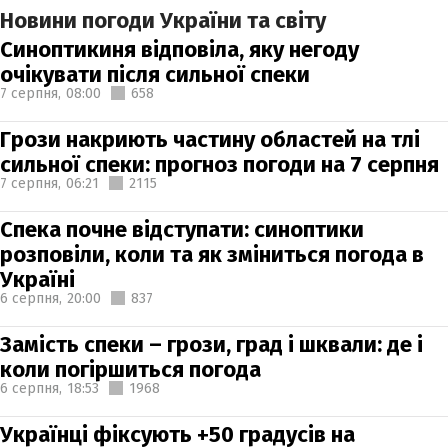
Новини погоди України та світу
Синоптикиня відповіла, яку негоду
очікувати після сильної спеки
7 серпня,
08:00
658
Грози накриють частину областей на тлі
сильної спеки: прогноз погоди на 7 серпня
7 серпня,
06:21
2115
Спека почне відступати: синоптики
розповіли, коли та як зміниться погода в
Україні
6 серпня,
20:00
837
Замість спеки – грози, град і шквали: де і
коли погіршиться погода
6 серпня,
18:53
1968
Українці фіксують +50 градусів на