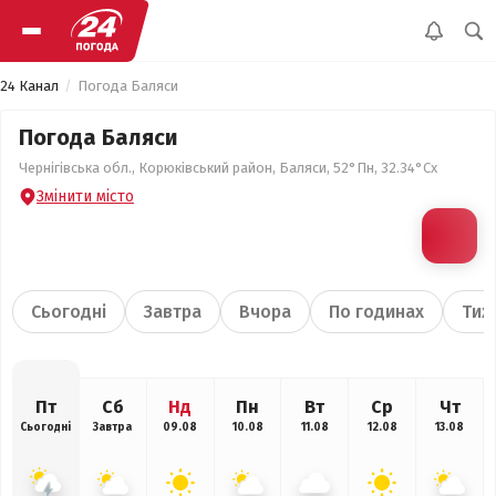
24 Канал
Погода Баляси
Погода Баляси
Чернігівська обл., Корюківський район, Баляси, 52°Пн, 32.34°Сх
Змінити місто
Сьогодні
Завтра
Вчора
По годинах
Тиж
Пт
Сб
Нд
Пн
Вт
Ср
Чт
Сьогодні
Завтра
09.08
10.08
11.08
12.08
13.08