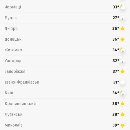
Чернівці
33°
Луцьк
27°
Дніпро
36°
Донецьк
36°
Житомир
34°
Ужгород
32°
Запоріжжя
37°
Івано-Франківськ
31°
Київ
34°
Кропивницький
38°
Луганськ
38°
Миколаїв
39°