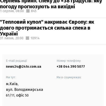
Серпень приніс спеку до +38 градусів: яку
погоду прогнозують на вихідні
1 серпня,
08:00
845
"Тепловий купол" накриває Європу: як
довго протримається сильна спека в
Україні
31 липня,
20:00
10914
E-mail редакції
Номер телефону:
news24@24tv.com.ua
+38 044 390 5077
Ми тут:
Ми в соцмережах:
м.Київ
,
вул. Володимирська
офіс
61/11,
50