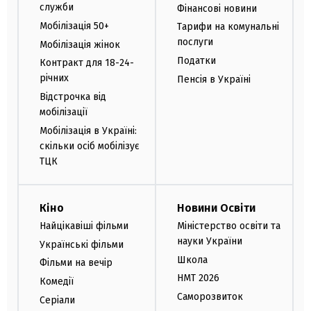
служби
Фінансові новини
Мобілізація 50+
Тарифи на комунальні
послуги
Мобілізація жінок
Податки
Контракт для 18-24-
річних
Пенсія в Україні
Відстрочка від
мобілізації
Мобілізація в Україні:
скільки осіб мобілізує
ТЦК
Кіно
Новини Освіти
Найцікавіші фільми
Міністерство освіти та
науки України
Українські фільми
Школа
Фільми на вечір
НМТ 2026
Комедії
Саморозвиток
Серіали