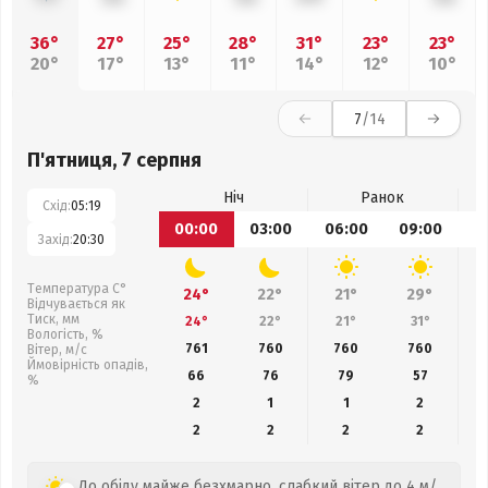
36°
27°
25°
28°
31°
23°
23°
20°
17°
13°
11°
14°
12°
10°
7
/14
П'ятниця, 7 серпня
Ніч
Ранок
Схід:
05:19
00:00
03:00
06:00
09:00
1
Захід:
20:30
Температура С°
24°
22°
21°
29°
Відчувається як
Тиск, мм
24°
22°
21°
31°
Вологість, %
761
760
760
760
Вітер, м/с
Ймовірність опадів,
66
76
79
57
%
2
1
1
2
2
2
2
2
До обіду майже безхмарно, слабкий вітер до 4 м/