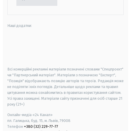
Наші додатки:
android
apple
smart tv
samsung smart tv
Всі комерційні рекламні матеріали позначені словами "Спецпроєкт"
чи "Партнерський матеріал". Матеріали з позначкою "Експерт",
"Позиція" відображають позицію авторів та героїв. Редакція може
не поділяти їхніх поглядів. Детальніше щодо реклами та правил
цитування можна ознайомитись в правилах користування сайтом.
Усі права захищені.
Матеріали сайту призначені для осіб старше
21
року (21+)
Онлайн-медіа «24 Канал»
пл. Галицька, буд. 15, м. Львів, 79008
Телефон
+380 (32) 229-77-77