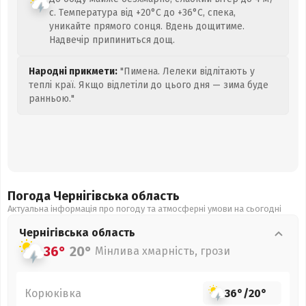
с. Температура від +20°C до +36°C, спека,
уникайте прямого сонця. Вдень дощитиме.
Надвечір припиниться дощ.
Народні прикмети:
"Пимена. Лелеки відлітають у
теплі краї. Якщо відлетіли до цього дня — зима буде
ранньою."
Погода Чернігівська
область
Актуальна інформація про погоду та атмосферні умови на сьогодні
Чернігівська
область
36°
20°
Мінлива хмарність, грози
Корюківка
36°
/
20°