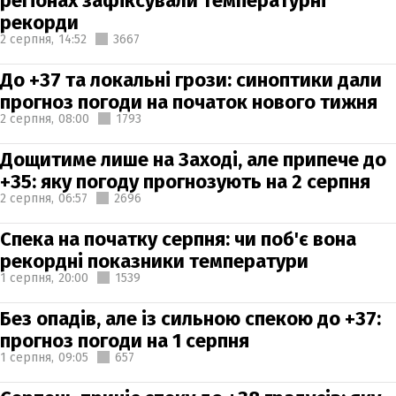
регіонах зафіксували температурні
рекорди
2 серпня,
14:52
3667
До +37 та локальні грози: синоптики дали
прогноз погоди на початок нового тижня
2 серпня,
08:00
1793
Дощитиме лише на Заході, але припече до
+35: яку погоду прогнозують на 2 серпня
2 серпня,
06:57
2696
Спека на початку серпня: чи поб'є вона
рекордні показники температури
1 серпня,
20:00
1539
Без опадів, але із сильною спекою до +37:
прогноз погоди на 1 серпня
1 серпня,
09:05
657