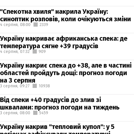
"Спекотна хвиля" накрила Україну:
синоптик розповів, коли очікуються зміни
4 серпня,
08:00
2339
Україну накриває африканська спека: де
температура сягне +39 градусів
4 серпня,
07:32
909
Україну накриє спека до +38, але в частині
областей пройдуть дощі: прогноз погоди
на 3 серпня
3 серпня,
09:27
10938
Від спеки +40 градусів до злив зі
шквалами: прогноз погоди на тиждень
3 серпня,
08:00
5459
Україну накрив "тепловий купол": у 5