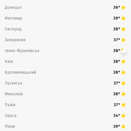
Донецьк
36°
Житомир
39°
Ужгород
38°
Запоріжжя
37°
Івано-Франківськ
38°
Київ
38°
Кропивницький
38°
Луганськ
37°
Миколаїв
38°
Львів
37°
Одеса
34°
Рівне
39°