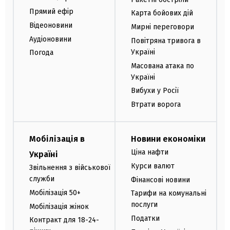
Прямий ефір
Карта бойових дій
Відеоновини
Мирні переговори
Аудіоновини
Повітряна тривога в
Україні
Погода
Масована атака по
Україні
Вибухи у Росії
Втрати ворога
Мобілізація в
Новини економіки
Ціна нафти
Україні
Курси валют
Звільнення з військової
служби
Фінансові новини
Мобілізація 50+
Тарифи на комунальні
послуги
Мобілізація жінок
Податки
Контракт для 18-24-