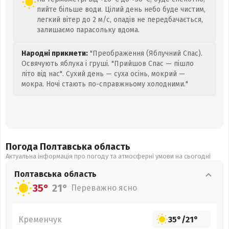
пийте більше води. Цілий день небо буде чистим,
легкий вітер до 2 м/с, опадів не передбачається,
залишаємо парасольку вдома.
Народні прикмети:
"Преображення (Яблучний Спас).
Освячують яблука і груші. "Прийшов Спас — пішло
літо від нас". Сухий день — суха осінь, мокрий —
мокра. Ночі стають по-справжньому холодними."
Погода Полтавська
область
Актуальна інформація про погоду та атмосферні умови на сьогодні
Полтавська
область
35°
21°
Переважно ясно
Кременчук
35°
/
21°