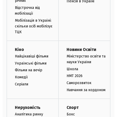
річних
Пенсія в Україні
Відстрочка від
мобілізації
Мобілізація в Україні:
скільки осіб мобілізує
ТЦК
Кіно
Новини Освіти
Найцікавіші фільми
Міністерство освіти та
науки України
Українські фільми
Школа
Фільми на вечір
НМТ 2026
Комедії
Саморозвиток
Серіали
Навчання за кордоном
Нерухомість
Спорт
Аналітика ринку
Бокс