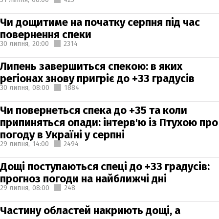
Чи дощитиме на початку серпня під час
повернення спеки
30 липня,
20:00
2314
Липень завершиться спекою: в яких
регіонах знову пригріє до +33 градусів
30 липня,
08:00
1884
Чи повернеться спека до +35 та коли
припиняться опади: інтерв'ю із Птухою про
погоду в Україні у серпні
29 липня,
14:00
2494
Дощі поступаються спеці до +33 градусів:
прогноз погоди на найближчі дні
29 липня,
08:00
248
Частину областей накриють дощі, а