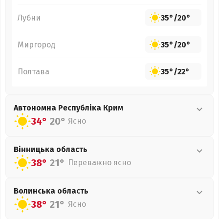
Лубни
35°
/
20°
Миргород
35°
/
20°
Полтава
35°
/
22°
Автономна Республіка Крим
34°
20°
Ясно
Вінницька
область
38°
21°
Переважно ясно
Волинська
область
38°
21°
Ясно