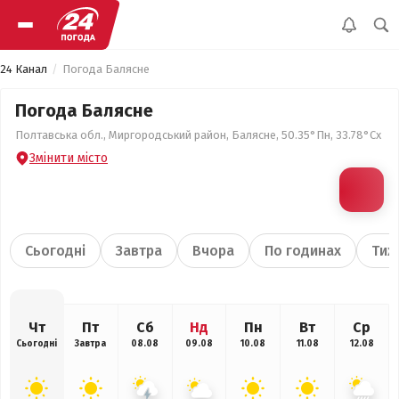
24 Канал
Погода Балясне
Погода Балясне
Полтавська обл., Миргородський район, Балясне, 50.35°Пн, 33.78°Сх
Змінити місто
Сьогодні
Завтра
Вчора
По годинах
Тиж
Чт
Пт
Сб
Нд
Пн
Вт
Ср
Сьогодні
Завтра
08.08
09.08
10.08
11.08
12.08