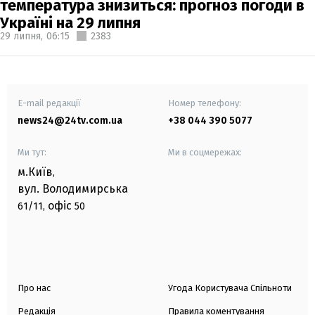
температура знизиться: прогноз погоди в
Україні на 29 липня
29 липня,
06:15
2383
E-mail редакції
Номер телефону:
news24@24tv.com.ua
+38 044 390 5077
Ми тут:
Ми в соцмережах:
м.Київ
,
вул. Володимирська
офіс
61/11,
50
Про нас
Угода Користувача Спільноти
Редакція
Правила коментування