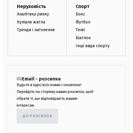
Нерухомість
Спорт
Аналітика ринку
Бокс
Купівля житла
Футбол
Тренди і натхнення
Теніс
Біатлон
Інші види спорту
Email - розсилка
Будьте в курсі всіх новин і оновлень!
Перейдіть на сторінку наших розсилок, щоб
обрати ті, що відповідають вашим
інтересам.
ДО РОЗСИЛОК