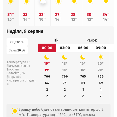
31°
33°
32°
27°
28°
30°
34°
15°
14°
19°
14°
12°
12°
14°
Неділя, 9 серпня
Ніч
Ранок
Схід:
06:15
00:00
03:00
06:00
09:00
1
Захід:
20:56
Температура С°
19°
18°
16°
20°
Відчувається як
Тиск, мм
19°
18°
16°
20°
Вологість, %
766
766
765
766
Вітер, м/с
Ймовірність опадів,
64
75
81
69
%
2
2
1
1
2
2
2
2
Зранку небо буде безхмарним, легкий вітер до 2
м/с. Температура від +15°C до +31°C, висока