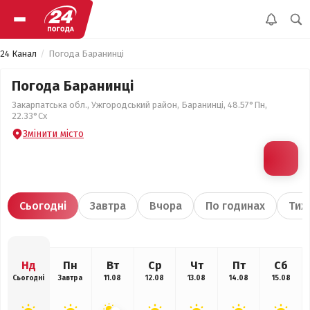
24 Канал
Погода Баранинці
Погода Баранинці
Закарпатська обл., Ужгородський район, Баранинці, 48.57°Пн,
22.33°Сх
Змінити місто
Сьогодні
Завтра
Вчора
По годинах
Тиж
Нд
Пн
Вт
Ср
Чт
Пт
Сб
Сьогодні
Завтра
11.08
12.08
13.08
14.08
15.08