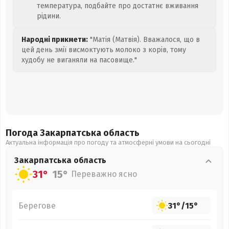
температура, подбайте про достатнє вживання
рідини.
Народні прикмети:
"Матія (Матвія). Вважалося, що в
цей день змії висмоктують молоко з корів, тому
худобу не виганяли на пасовище."
Погода Закарпатська
область
Актуальна інформація про погоду та атмосферні умови на сьогодні
Закарпатська
область
31°
15°
Переважно ясно
Берегове
31°
/
15°