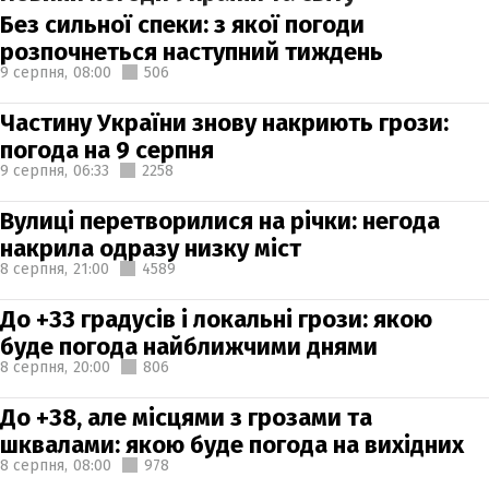
Без сильної спеки: з якої погоди
розпочнеться наступний тиждень
9 серпня,
08:00
506
Частину України знову накриють грози:
погода на 9 серпня
9 серпня,
06:33
2258
Вулиці перетворилися на річки: негода
накрила одразу низку міст
8 серпня,
21:00
4589
До +33 градусів і локальні грози: якою
буде погода найближчими днями
8 серпня,
20:00
806
До +38, але місцями з грозами та
шквалами: якою буде погода на вихідних
8 серпня,
08:00
978