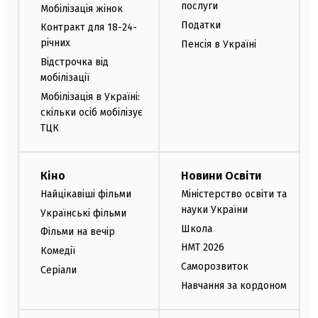
послуги
Мобілізація жінок
Податки
Контракт для 18-24-
річних
Пенсія в Україні
Відстрочка від
мобілізації
Мобілізація в Україні:
скільки осіб мобілізує
ТЦК
Кіно
Новини Освіти
Найцікавіші фільми
Міністерство освіти та
науки України
Українські фільми
Школа
Фільми на вечір
НМТ 2026
Комедії
Саморозвиток
Серіали
Навчання за кордоном