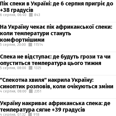
Пік спеки в Україні: де 6 серпня пригріє до
+38 градусів
6 серпня,
06:40
843
На Україну чекає пік африканської спеки:
коли температури стануть
комфортнішими
5 серпня,
20:00
11514
Спека не відступає: де будуть грози та чи
опуститься температура цього тижня
5 серпня,
08:00
1325
"Спекотна хвиля" накрила Україну:
синоптик розповів, коли очікуються зміни
4 серпня,
08:00
2351
Україну накриває африканська спека: де
температура сягне +39 градусів
4 серпня,
07:32
918