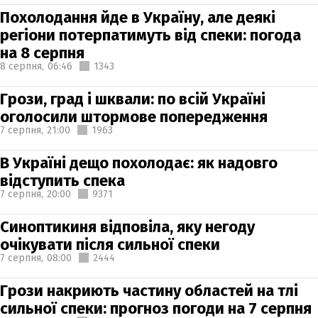
Похолодання йде в Україну, але деякі
регіони потерпатимуть від спеки: погода
на 8 серпня
8 серпня,
06:46
1343
Грози, град і шквали: по всій Україні
оголосили штормове попередження
7 серпня,
21:00
1963
В Україні дещо похолодає: як надовго
відступить спека
7 серпня,
20:00
9371
Синоптикиня відповіла, яку негоду
очікувати після сильної спеки
7 серпня,
08:00
2444
Грози накриють частину областей на тлі
сильної спеки: прогноз погоди на 7 серпня