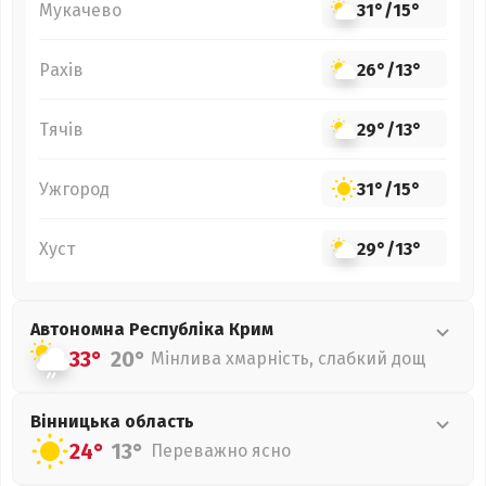
Мукачево
31°
/
15°
Рахів
26°
/
13°
Тячів
29°
/
13°
Ужгород
31°
/
15°
Хуст
29°
/
13°
Автономна Республіка Крим
33°
20°
Мінлива хмарність, слабкий дощ
Вінницька
область
24°
13°
Переважно ясно