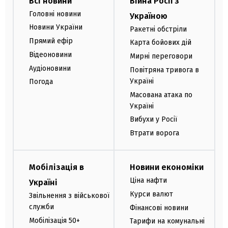
Всі новини
Війна Росії з
Головні новини
Україною
Новини України
Ракетні обстріли
Прямий ефір
Карта бойових дій
Відеоновини
Мирні переговори
Аудіоновини
Повітряна тривога в
Україні
Погода
Масована атака по
Україні
Вибухи у Росії
Втрати ворога
Мобілізація в
Новини економіки
Ціна нафти
Україні
Курси валют
Звільнення з військової
служби
Фінансові новини
Мобілізація 50+
Тарифи на комунальні