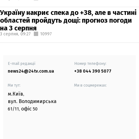
Україну накриє спека до +38, але в частині
областей пройдуть дощі: прогноз погоди
на 3 серпня
3 серпня,
09:27
10997
E-mail редакції
Номер телефону:
news24@24tv.com.ua
+38 044 390 5077
Ми тут:
Ми в соцмережах:
м.Київ
,
вул. Володимирська
офіс
61/11,
50