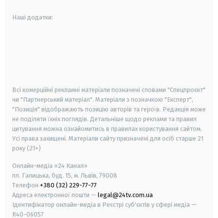
Наші додатки:
android
apple
smart tv
samsung smart tv
Всі комерційні рекламні матеріали позначені словами "Спецпроєкт"
чи "Партнерський матеріал". Матеріали з позначкою "Експерт",
"Позиція" відображають позицію авторів та героїв. Редакція може
не поділяти їхніх поглядів. Детальніше щодо реклами та правил
цитування можна ознайомитись в правилах користування сайтом.
Усі права захищені.
Матеріали сайту призначені для осіб старше
21
року (21+)
Онлайн-медіа «24 Канал»
пл. Галицька, буд. 15, м. Львів, 79008
Телефон
+380 (32) 229-77-77
Адреса електронної пошти —
legal@24tv.com.ua
Ідентифікатор онлайн-медіа в Реєстрі суб'єктів у сфері медіа —
R40-06057