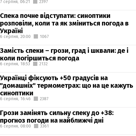
7 серпня,
06:21
2397
Спека почне відступати: синоптики
розповіли, коли та як зміниться погода в
Україні
6 серпня,
20:00
1067
Замість спеки – грози, град і шквали: де і
коли погіршиться погода
6 серпня,
18:53
2132
Українці фіксують +50 градусів на
"домашніх" термометрах: що на це кажуть
синоптики
6 серпня,
16:46
2387
Грози замінять сильну спеку до +38:
прогноз погоди на найближчі дні
6 серпня,
08:00
3361