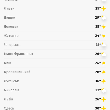
Луцьк
25°
Дніпро
29°
Донецьк
35°
Житомир
24°
Запоріжжя
31°
Івано-Франківськ
26°
Київ
24°
Кропивницький
28°
Луганськ
36°
Миколаїв
32°
Львів
26°
Одеса
30°