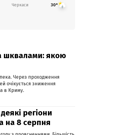
Черкаси
30°
та шквалами: якою
спека. Через проходження
ей очікується зниження
а в Криму.
 деякі регіони
а на 8 серпня
огоду з проясненнями. Більшість