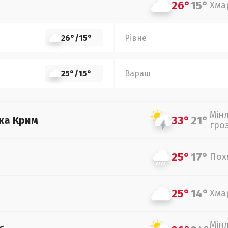
26°
15°
Хма
26°
/
15°
Рівне
25°
/
15°
Вараш
Мін
33°
21°
ка Крим
гро
25°
17°
Пох
25°
14°
Хма
Мін