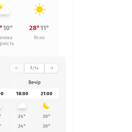
°
10°
28°
11°
нлива
Ясно
рність
7
/14
Вечір
00
18:00
21:00
°
24°
20°
°
24°
20°