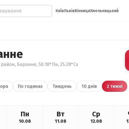
Київ
Львів
Вінниця
Хмельницький
анне
район, Баранне, 50.18°Пн, 25.28°Сх
ора
По годинах
Тиждень
10 днів
2 тижні
Пн
Вт
Ср
10.08
11.08
12.08
1