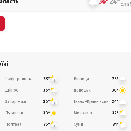
36°
24°
бласть
сла
їні
Сімферополь
Вінниця
33°
25°
Дніпро
Донецьк
36°
38°
Запоріжжя
Івано-Франківськ
36°
24°
Луганськ
Миколаїв
38°
37°
Полтава
Суми
35°
31°