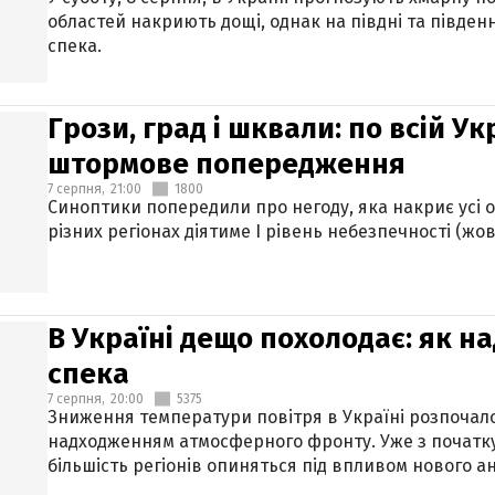
областей накриють дощі, однак на півдні та півден
спека.
Грози, град і шквали: по всій У
штормове попередження
7 серпня,
21:00
1800
Синоптики попередили про негоду, яка накриє усі об
різних регіонах діятиме І рівень небезпечності (жов
В Україні дещо похолодає: як н
спека
7 серпня,
20:00
5375
Зниження температури повітря в Україні розпочалос
надходженням атмосферного фронту. Уже з початку
більшість регіонів опиняться під впливом нового а