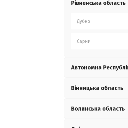
Рівненська
область
Дубно
Сарни
Автономна Республі
Вінницька
область
Волинська
область