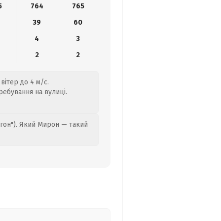
5
764
765
6
39
60
4
3
2
2
вітер до 4 м/с.
ребування на вулиці.
гон"). Який Мирон — такий