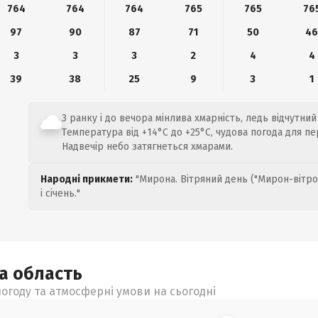
764
764
764
765
765
76
97
90
87
71
50
4
3
3
3
2
4
4
39
38
25
9
3
1
З ранку і до вечора мінлива хмарність, ледь відчутний 
Температура від +14°C до +25°C, чудова погода для пе
Надвечір небо затягнеться хмарами.
Народні прикмети:
"Мирона. Вітряний день ("Мирон-вітро
і січень."
ка
область
огоду та атмосферні умови на сьогодні