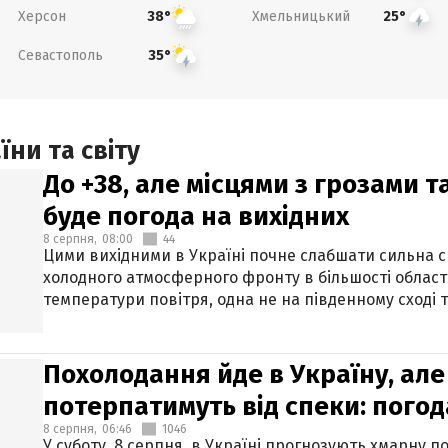
Херсон
Хмельницький
38°
25°
Севастополь
35°
ни та світу
До +38, але місцями з грозами 
буде погода на вихідних
8 серпня,
08:00
44
Цими вихідними в Україні почне слабшати сильна 
холодного атмосферного фронту в більшості област
температури повітря, одна не на південному сході т
Похолодання йде в Україну, але
потерпатимуть від спеки: погод
8 серпня,
06:46
1046
У суботу, 8 серпня, в Україні прогнозують хмарну п