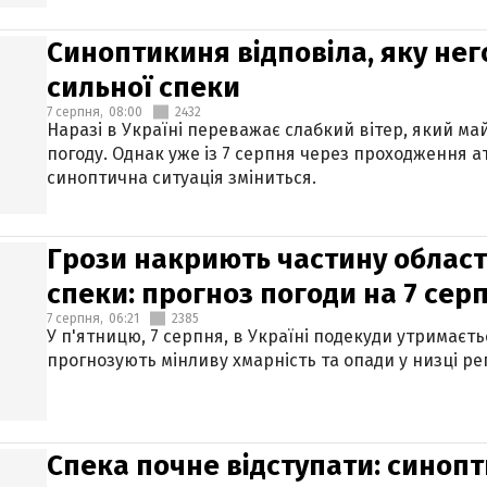
Синоптикиня відповіла, яку нег
сильної спеки
7 серпня,
08:00
2432
Наразі в Україні переважає слабкий вітер, який м
погоду. Однак уже із 7 серпня через проходження 
синоптична ситуація зміниться.
Грози накриють частину областе
спеки: прогноз погоди на 7 сер
7 серпня,
06:21
2385
У п'ятницю, 7 серпня, в Україні подекуди утримаєт
прогнозують мінливу хмарність та опади у низці рег
Спека почне відступати: синопт