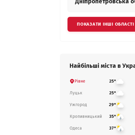
Дніпропетровська
о
ПОКАЗАТИ ІНШІ ОБЛАСТІ
Найбільші міста в Укра
Рівне
25°
Луцьк
25°
Ужгород
29°
Кропивницький
35°
Одеса
37°