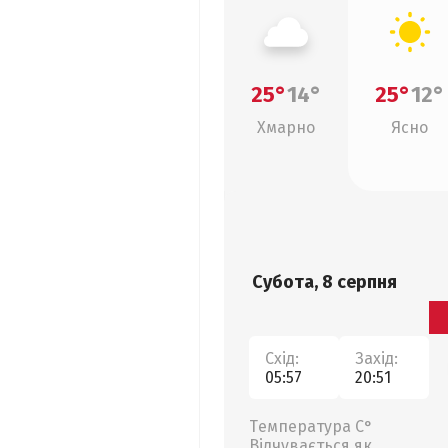
25°
14°
25°
12°
Хмарно
Ясно
Субота, 8 серпня
Схід:
Захід:
05:57
20:51
Температура С°
Відчувається як