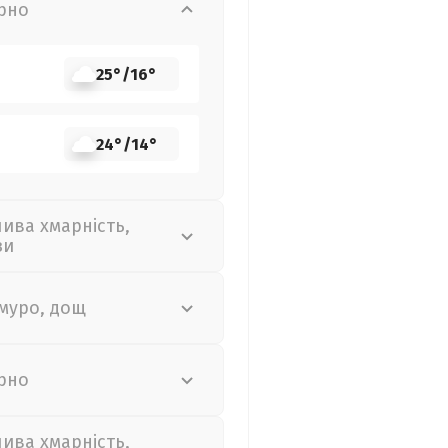
рно
25°
/
16°
24°
/
14°
лива хмарність,
зи
муро, дощ
рно
лива хмарність,