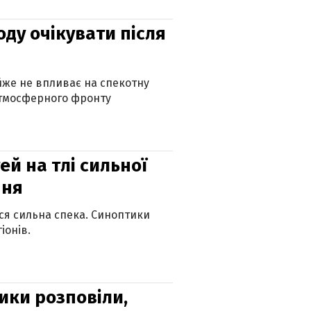
оду очікувати після
айже не впливає на спекотну
атмосферного фронту
й на тлі сильної
пня
ься сильна спека. Синоптики
іонів.
ики розповіли,