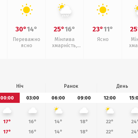
30°
14°
25°
16°
23°
11°
25
Переважно
Мінлива
Ясно
Мі
ясно
хмарність,
хма
зливи
Ніч
Ранок
День
00:00
03:00
06:00
09:00
12:00
15:
17°
16°
14°
18°
22°
24
17°
16°
14°
18°
22°
24