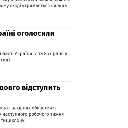
ному сході утримається сильна
країні оголосили
ласті України. 7 та 8 серпня у
тий).
адовго відступить
ь із західних областей із
 наступного робочого тижня
нтициклону.