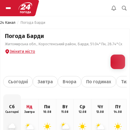
24 Канал
Погода Барди
Погода Барди
Житомирська обл., Коростенський район, Барди, 51.04°Пн, 28.74°Сх
Змінити місто
Сьогодні
Завтра
Вчора
По годинах
Тиж
Сб
Нд
Пн
Вт
Ср
Чт
Пт
Сьогодні
Завтра
10.08
11.08
12.08
13.08
14.08