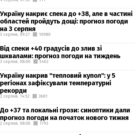
Україну накриє спека до +38, але в частині
областей пройдуть дощі: прогноз погоди
на 3 серпня
3 серпня,
09:27
10980
Від спеки +40 градусів до злив зі
шквалами: прогноз погоди на тиждень
3 серпня,
08:00
5462
Україну накрив "тепловий купол": у 5
регіонах зафіксували температурні
рекорди
2 серпня,
14:52
3681
До +37 та локальні грози: синоптики дали
прогноз погоди на початок нового тижня
2 серпня,
08:00
1793