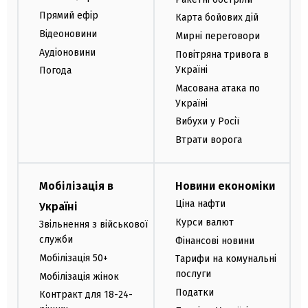
Прямий ефір
Карта бойових дій
Відеоновини
Мирні переговори
Аудіоновини
Повітряна тривога в
Україні
Погода
Масована атака по
Україні
Вибухи у Росії
Втрати ворога
Мобілізація в
Новини економіки
Ціна нафти
Україні
Курси валют
Звільнення з військової
служби
Фінансові новини
Мобілізація 50+
Тарифи на комунальні
послуги
Мобілізація жінок
Податки
Контракт для 18-24-