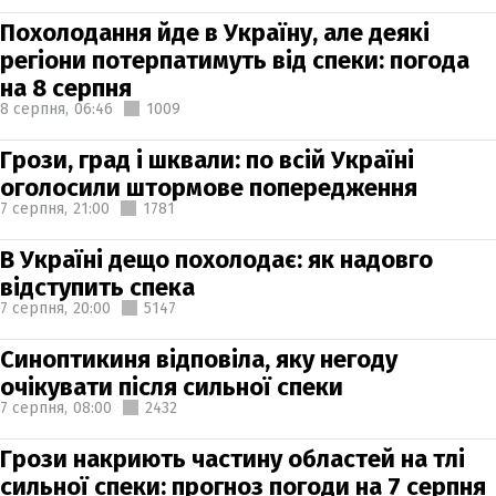
Похолодання йде в Україну, але деякі
регіони потерпатимуть від спеки: погода
на 8 серпня
8 серпня,
06:46
1009
Грози, град і шквали: по всій Україні
оголосили штормове попередження
7 серпня,
21:00
1781
В Україні дещо похолодає: як надовго
відступить спека
7 серпня,
20:00
5147
Синоптикиня відповіла, яку негоду
очікувати після сильної спеки
7 серпня,
08:00
2432
Грози накриють частину областей на тлі
сильної спеки: прогноз погоди на 7 серпня