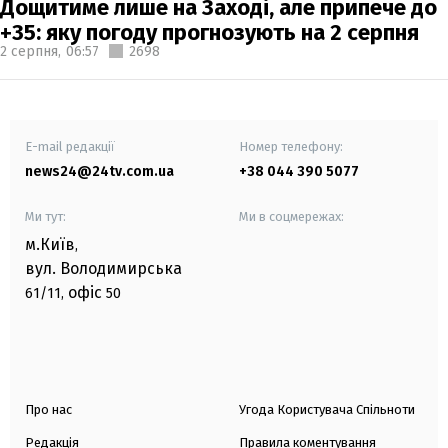
Дощитиме лише на Заході, але припече до
+35: яку погоду прогнозують на 2 серпня
2 серпня,
06:57
2698
E-mail редакції
Номер телефону:
news24@24tv.com.ua
+38 044 390 5077
Ми тут:
Ми в соцмережах:
м.Київ
,
вул. Володимирська
офіс
61/11,
50
Про нас
Угода Користувача Спільноти
Редакція
Правила коментування