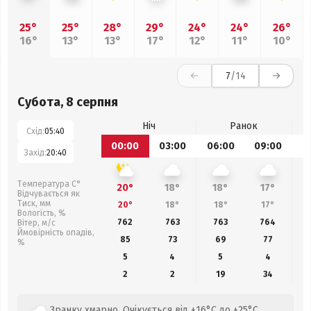
25°
25°
28°
29°
24°
24°
26°
16°
13°
13°
17°
12°
11°
10°
7
/14
Субота, 8 серпня
Ніч
Ранок
Схід:
05:40
00:00
03:00
06:00
09:00
1
Захід:
20:40
Температура С°
20°
18°
18°
17°
Відчувається як
Тиск, мм
20°
18°
18°
17°
Вологість, %
762
763
763
764
Вітер, м/с
Ймовірність опадів,
85
73
69
77
%
5
4
5
4
2
2
19
34
Зранку хмарно. Очікується від +16°C до +25°C.