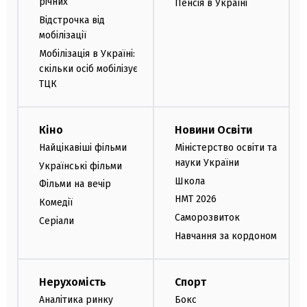
річних
Пенсія в Україні
Відстрочка від
мобілізації
Мобілізація в Україні:
скільки осіб мобілізує
ТЦК
Кіно
Новини Освіти
Найцікавіші фільми
Міністерство освіти та
науки України
Українські фільми
Школа
Фільми на вечір
НМТ 2026
Комедії
Саморозвиток
Серіали
Навчання за кордоном
Нерухомість
Спорт
Аналітика ринку
Бокс