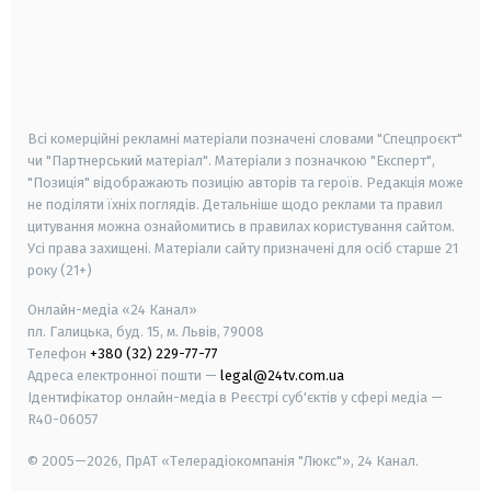
android
apple
smart tv
samsung smart tv
Всі комерційні рекламні матеріали позначені словами "Спецпроєкт"
чи "Партнерський матеріал". Матеріали з позначкою "Експерт",
"Позиція" відображають позицію авторів та героїв. Редакція може
не поділяти їхніх поглядів. Детальніше щодо реклами та правил
цитування можна ознайомитись в правилах користування сайтом.
Усі права захищені.
Матеріали сайту призначені для осіб старше
21
року (21+)
Онлайн-медіа «24 Канал»
пл. Галицька, буд. 15, м. Львів, 79008
Телефон
+380 (32) 229-77-77
Адреса електронної пошти —
legal@24tv.com.ua
Ідентифікатор онлайн-медіа в Реєстрі суб'єктів у сфері медіа —
R40-06057
© 2005—2026,
ПрАТ «Телерадіокомпанія "Люкс"», 24 Канал.