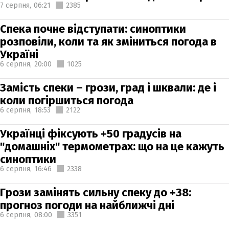
7 серпня,
06:21
2385
Спека почне відступати: синоптики
розповіли, коли та як зміниться погода в
Україні
6 серпня,
20:00
1025
Замість спеки – грози, град і шквали: де і
коли погіршиться погода
6 серпня,
18:53
2122
Українці фіксують +50 градусів на
"домашніх" термометрах: що на це кажуть
синоптики
6 серпня,
16:46
2338
Грози замінять сильну спеку до +38:
прогноз погоди на найближчі дні
6 серпня,
08:00
3351