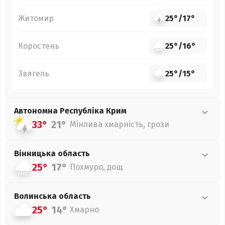
Житомир
25°
/
17°
Коростень
25°
/
16°
Звягель
25°
/
15°
Автономна Республіка Крим
33°
21°
Мінлива хмарність, грози
Вінницька
область
25°
17°
Похмуро, дощ
Волинська
область
25°
14°
Хмарно