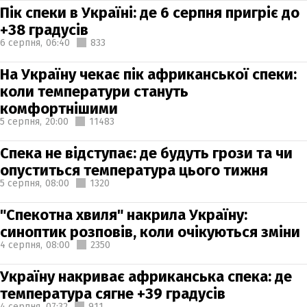
Пік спеки в Україні: де 6 серпня пригріє до
+38 градусів
6 серпня,
06:40
833
На Україну чекає пік африканської спеки:
коли температури стануть
комфортнішими
5 серпня,
20:00
11483
Спека не відступає: де будуть грози та чи
опуститься температура цього тижня
5 серпня,
08:00
1320
"Спекотна хвиля" накрила Україну:
синоптик розповів, коли очікуються зміни
4 серпня,
08:00
2350
Україну накриває африканська спека: де
температура сягне +39 градусів
4 серпня,
07:32
911