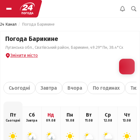
24 Канал
Погода Барикине
Погода Барикине
Луганська обл., Сватівський район, Барикине, 49.29°Пн, 38.4°Сх
Змінити місто
Сьогодні
Завтра
Вчора
По годинах
Тиж
Пт
Сб
Нд
Пн
Вт
Ср
Чт
Сьогодні
Завтра
09.08
10.08
11.08
12.08
13.08