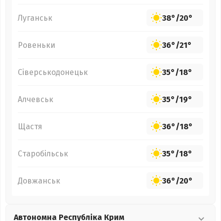
Луганськ
38°
/
20°
Ровеньки
36°
/
21°
Сіверськодонецьк
35°
/
18°
Алчевськ
35°
/
19°
Щастя
36°
/
18°
Старобільськ
35°
/
18°
Довжанськ
36°
/
20°
Автономна Республіка Крим