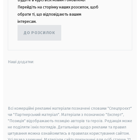
Перейдіть на сторінку наших розсилок, щоб
обрати ті, що відповідають вашим
інтересам.
ДО РОЗСИЛОК
Наші додатки:
android
apple
smart tv
samsung smart tv
Всі комерційні рекламні матеріали позначені словами "Спецпроєкт"
чи "Партнерський матеріал". Матеріали з позначкою "Експерт",
"Позиція" відображають позицію авторів та героїв. Редакція може
не поділяти їхніх поглядів. Детальніше щодо реклами та правил
цитування можна ознайомитись в правилах користування сайтом.
Усі права захищені.
Матеріали сайту призначені для осіб старше
21