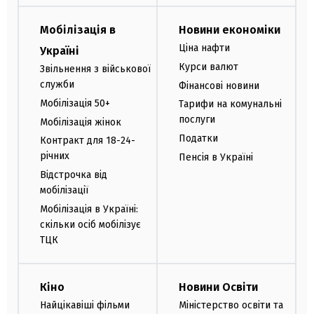
Мобілізація в
Новини економіки
Ціна нафти
Україні
Курси валют
Звільнення з військової
служби
Фінансові новини
Мобілізація 50+
Тарифи на комунальні
послуги
Мобілізація жінок
Податки
Контракт для 18-24-
річних
Пенсія в Україні
Відстрочка від
мобілізації
Мобілізація в Україні:
скільки осіб мобілізує
ТЦК
Кіно
Новини Освіти
Найцікавіші фільми
Міністерство освіти та