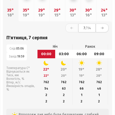
35°
35°
29°
29°
30°
30°
24°
18°
19°
19°
15°
13°
16°
13°
7
/14
П'ятниця, 7 серпня
Ніч
Ранок
Схід:
05:06
00:00
03:00
06:00
09:00
1
Захід:
19:59
Температура С°
22°
20°
19°
28°
Відчувається як
Тиск, мм
22°
20°
19°
28°
Вологість, %
762
762
762
762
Вітер, м/с
Ймовірність опадів,
54
63
66
46
%
2
2
1
1
2
2
2
2
Впродовж дня небо буде безхмарним, слабкий