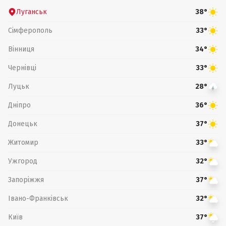
Луганськ
38°
Сімферополь
33°
Вінниця
34°
Чернівці
33°
Луцьк
28°
Дніпро
36°
Донецьк
37°
Житомир
33°
Ужгород
32°
Запоріжжя
37°
Івано-Франківськ
32°
Київ
37°