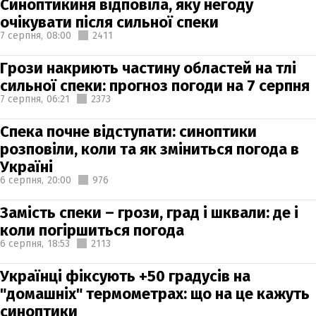
Синоптикиня відповіла, яку негоду
очікувати після сильної спеки
7 серпня,
08:00
2411
Грози накриють частину областей на тлі
сильної спеки: прогноз погоди на 7 серпня
7 серпня,
06:21
2373
Спека почне відступати: синоптики
розповіли, коли та як зміниться погода в
Україні
6 серпня,
20:00
976
Замість спеки – грози, град і шквали: де і
коли погіршиться погода
6 серпня,
18:53
2113
Українці фіксують +50 градусів на
"домашніх" термометрах: що на це кажуть
синоптики