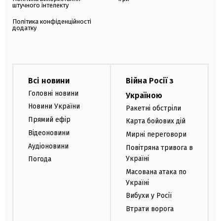
штучного інтелекту
Політика конфіденційності
додатку
Всі новини
Війна Росії з
Головні новини
Україною
Новини України
Ракетні обстріли
Прямий ефір
Карта бойових дій
Відеоновини
Мирні переговори
Аудіоновини
Повітряна тривога в
Україні
Погода
Масована атака по
Україні
Вибухи у Росії
Втрати ворога