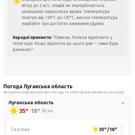
вітер до 2 м/с, опадів не передбачається,
залишаємо парасольку вдома. Температура
повітря від +18°C до +35°C, висока температура,
подбайте про достатнє вживання рідини.
Народні прикмети:
"Пимена. Лелеки відлітають у
теплі краї. Якщо відлетіли до цього дня — зима буде
ранньою."
Погода Луганська
область
Актуальна інформація про погоду та атмосферні умови на сьогодні
Луганська
область
35°
18°
Ясно
Сватове
35°
/
18°