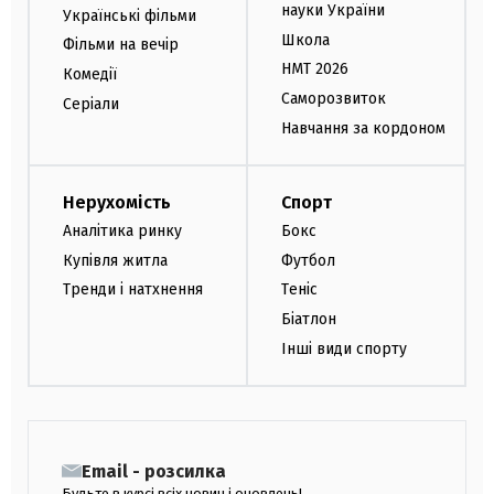
науки України
Українські фільми
Школа
Фільми на вечір
НМТ 2026
Комедії
Саморозвиток
Серіали
Навчання за кордоном
Нерухомість
Спорт
Аналітика ринку
Бокс
Купівля житла
Футбол
Тренди і натхнення
Теніс
Біатлон
Інші види спорту
Email - розсилка
Будьте в курсі всіх новин і оновлень!