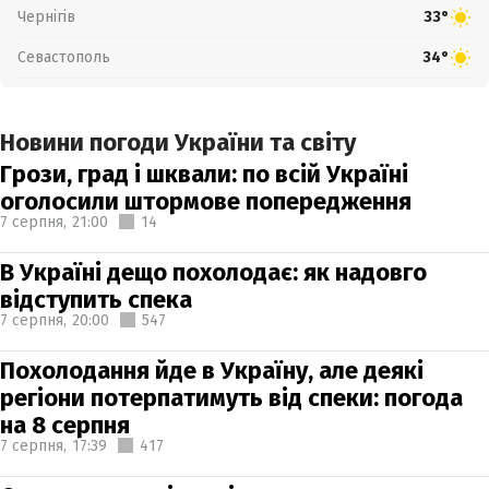
Чернігів
33°
Севастополь
34°
Новини погоди України та світу
Грози, град і шквали: по всій Україні
оголосили штормове попередження
7 серпня,
21:00
14
В Україні дещо похолодає: як надовго
відступить спека
7 серпня,
20:00
547
Похолодання йде в Україну, але деякі
регіони потерпатимуть від спеки: погода
на 8 серпня
7 серпня,
17:39
417