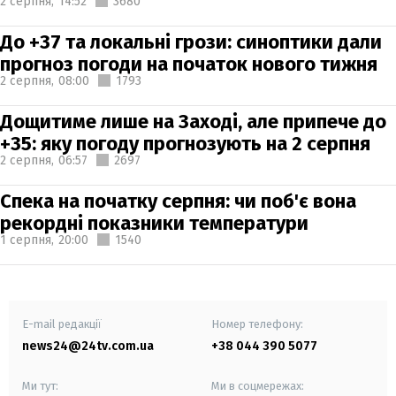
2 серпня,
14:52
3680
До +37 та локальні грози: синоптики дали
прогноз погоди на початок нового тижня
2 серпня,
08:00
1793
Дощитиме лише на Заході, але припече до
+35: яку погоду прогнозують на 2 серпня
2 серпня,
06:57
2697
Спека на початку серпня: чи поб'є вона
рекордні показники температури
1 серпня,
20:00
1540
E-mail редакції
Номер телефону:
news24@24tv.com.ua
+38 044 390 5077
Ми тут:
Ми в соцмережах: