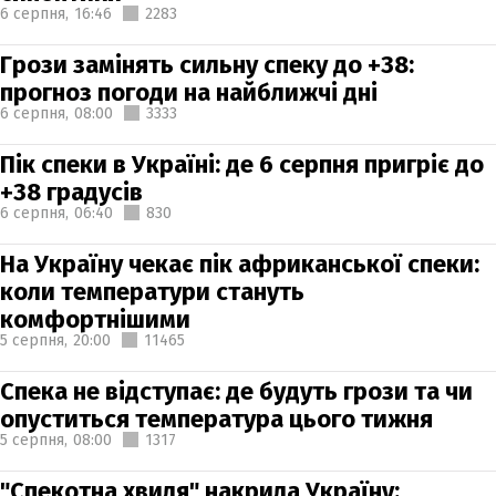
6 серпня,
16:46
2283
Грози замінять сильну спеку до +38:
прогноз погоди на найближчі дні
6 серпня,
08:00
3333
Пік спеки в Україні: де 6 серпня пригріє до
+38 градусів
6 серпня,
06:40
830
На Україну чекає пік африканської спеки:
коли температури стануть
комфортнішими
5 серпня,
20:00
11465
Спека не відступає: де будуть грози та чи
опуститься температура цього тижня
5 серпня,
08:00
1317
"Спекотна хвиля" накрила Україну: