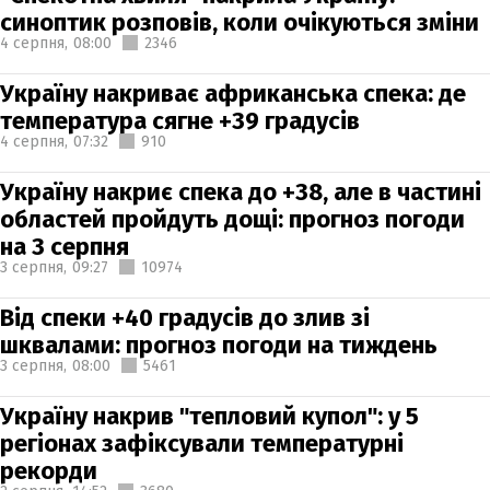
синоптик розповів, коли очікуються зміни
4 серпня,
08:00
2346
Україну накриває африканська спека: де
температура сягне +39 градусів
4 серпня,
07:32
910
Україну накриє спека до +38, але в частині
областей пройдуть дощі: прогноз погоди
на 3 серпня
3 серпня,
09:27
10974
Від спеки +40 градусів до злив зі
шквалами: прогноз погоди на тиждень
3 серпня,
08:00
5461
Україну накрив "тепловий купол": у 5
регіонах зафіксували температурні
рекорди