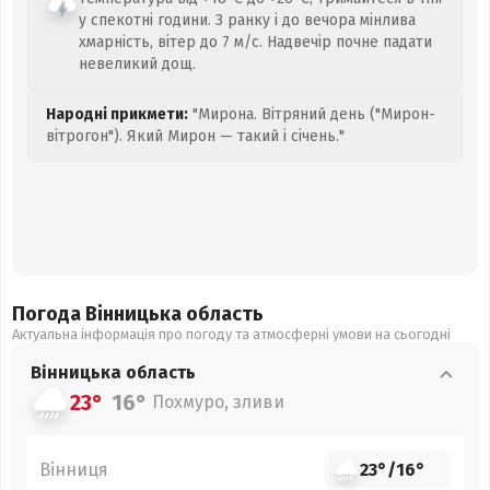
у спекотні години. З ранку і до вечора мінлива
хмарність, вітер до 7 м/с. Надвечір почне падати
невеликий дощ.
Народні прикмети:
"Мирона. Вітряний день ("Мирон-
вітрогон"). Який Мирон — такий і січень."
Погода Вінницька
область
Актуальна інформація про погоду та атмосферні умови на сьогодні
Вінницька
область
23°
16°
Похмуро, зливи
Вінниця
23°
/
16°