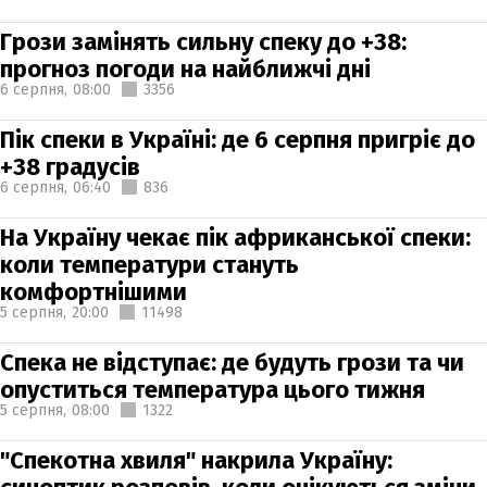
Грози замінять сильну спеку до +38:
прогноз погоди на найближчі дні
6 серпня,
08:00
3356
Пік спеки в Україні: де 6 серпня пригріє до
+38 градусів
6 серпня,
06:40
836
На Україну чекає пік африканської спеки:
коли температури стануть
комфортнішими
5 серпня,
20:00
11498
Спека не відступає: де будуть грози та чи
опуститься температура цього тижня
5 серпня,
08:00
1322
"Спекотна хвиля" накрила Україну: