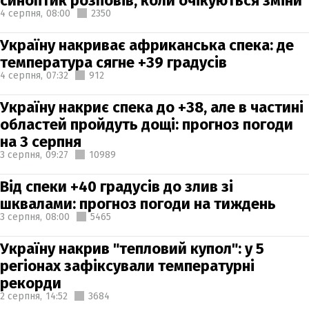
синоптик розповів, коли очікуються зміни
4 серпня,
08:00
2350
Україну накриває африканська спека: де
температура сягне +39 градусів
4 серпня,
07:32
912
Україну накриє спека до +38, але в частині
областей пройдуть дощі: прогноз погоди
на 3 серпня
3 серпня,
09:27
10989
Від спеки +40 градусів до злив зі
шквалами: прогноз погоди на тиждень
3 серпня,
08:00
5465
Україну накрив "тепловий купол": у 5
регіонах зафіксували температурні
рекорди
2 серпня,
14:52
3684