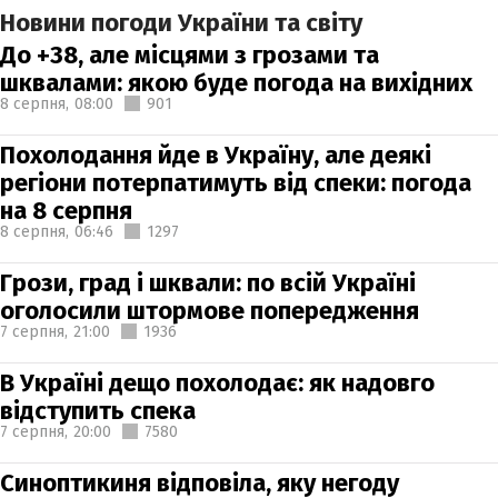
Новини погоди України та світу
До +38, але місцями з грозами та
шквалами: якою буде погода на вихідних
8 серпня,
08:00
901
Похолодання йде в Україну, але деякі
регіони потерпатимуть від спеки: погода
на 8 серпня
8 серпня,
06:46
1297
Грози, град і шквали: по всій Україні
оголосили штормове попередження
7 серпня,
21:00
1936
В Україні дещо похолодає: як надовго
відступить спека
7 серпня,
20:00
7580
Синоптикиня відповіла, яку негоду