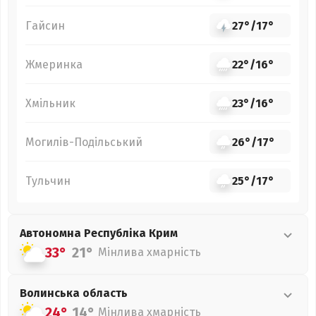
Гайсин
27°
/
17°
Жмеринка
22°
/
16°
Хмільник
23°
/
16°
Могилів-Подільський
26°
/
17°
Тульчин
25°
/
17°
Автономна Республіка Крим
33°
21°
Мінлива хмарність
Волинська
область
24°
14°
Мінлива хмарність