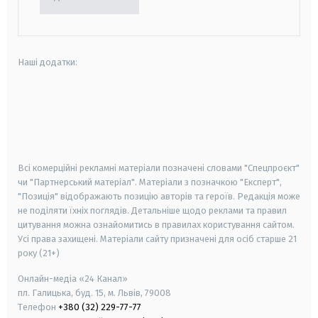
Наші додатки:
android
apple
smart tv
samsung smart tv
Всі комерційні рекламні матеріали позначені словами "Спецпроєкт"
чи "Партнерський матеріал". Матеріали з позначкою "Експерт",
"Позиція" відображають позицію авторів та героїв. Редакція може
не поділяти їхніх поглядів. Детальніше щодо реклами та правил
цитування можна ознайомитись в правилах користування сайтом.
Усі права захищені.
Матеріали сайту призначені для осіб старше
21
року (21+)
Онлайн-медіа «24 Канал»
пл. Галицька, буд. 15, м. Львів, 79008
Телефон
+380 (32) 229-77-77