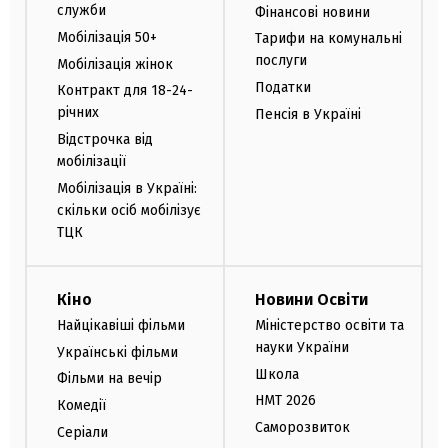
служби
Фінансові новини
Мобілізація 50+
Тарифи на комунальні
послуги
Мобілізація жінок
Податки
Контракт для 18-24-
річних
Пенсія в Україні
Відстрочка від
мобілізації
Мобілізація в Україні:
скільки осіб мобілізує
ТЦК
Кіно
Новини Освіти
Найцікавіші фільми
Міністерство освіти та
науки України
Українські фільми
Школа
Фільми на вечір
НМТ 2026
Комедії
Саморозвиток
Серіали