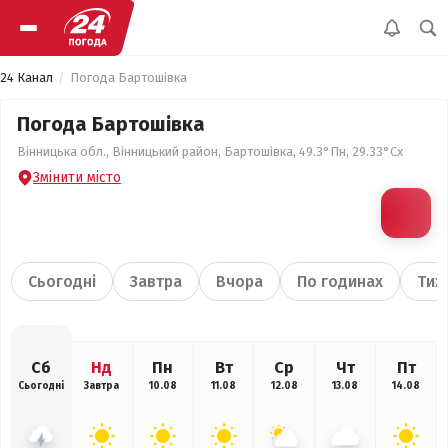
24 Канал
Погода Бартошівка
Погода Бартошівка
Вінницька обл., Вінницький район, Бартошівка, 49.3°Пн, 29.33°Сх
Змінити місто
Сьогодні
Завтра
Вчора
По годинах
Тиж
Сб
Нд
Пн
Вт
Ср
Чт
Пт
Сьогодні
Завтра
10.08
11.08
12.08
13.08
14.08