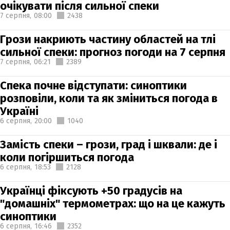
очікувати після сильної спеки
7 серпня,
08:00
2438
Грози накриють частину областей на тлі
сильної спеки: прогноз погоди на 7 серпня
7 серпня,
06:21
2389
Спека почне відступати: синоптики
розповіли, коли та як зміниться погода в
Україні
6 серпня,
20:00
1040
Замість спеки – грози, град і шквали: де і
коли погіршиться погода
6 серпня,
18:53
2128
Українці фіксують +50 градусів на
"домашніх" термометрах: що на це кажуть
синоптики
6 серпня,
16:46
2352