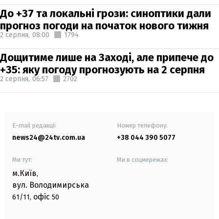
До +37 та локальні грози: синоптики дали
прогноз погоди на початок нового тижня
2 серпня,
08:00
1794
Дощитиме лише на Заході, але припече до
+35: яку погоду прогнозують на 2 серпня
2 серпня,
06:57
2702
E-mail редакції
Номер телефону:
news24@24tv.com.ua
+38 044 390 5077
Ми тут:
Ми в соцмережах:
м.Київ
,
вул. Володимирська
офіс
61/11,
50