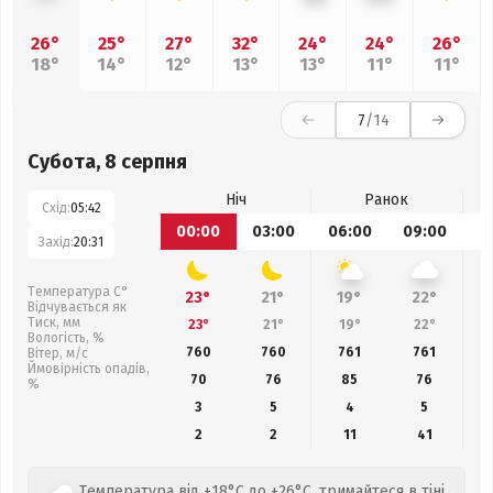
26°
25°
27°
32°
24°
24°
26°
18°
14°
12°
13°
13°
11°
11°
7
/14
Субота, 8 серпня
Ніч
Ранок
Схід:
05:42
00:00
03:00
06:00
09:00
1
Захід:
20:31
Температура С°
23°
21°
19°
22°
Відчувається як
Тиск, мм
23°
21°
19°
22°
Вологість, %
760
760
761
761
Вітер, м/с
Ймовірність опадів,
70
76
85
76
%
3
5
4
5
2
2
11
41
Температура від +18°C до +26°C, тримайтеся в тіні