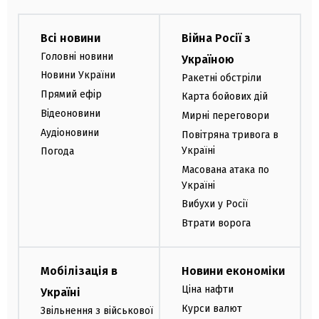
Всі новини
Війна Росії з
Головні новини
Україною
Новини України
Ракетні обстріли
Прямий ефір
Карта бойових дій
Відеоновини
Мирні переговори
Аудіоновини
Повітряна тривога в
Україні
Погода
Масована атака по
Україні
Вибухи у Росії
Втрати ворога
Мобілізація в
Новини економіки
Ціна нафти
Україні
Курси валют
Звільнення з військової