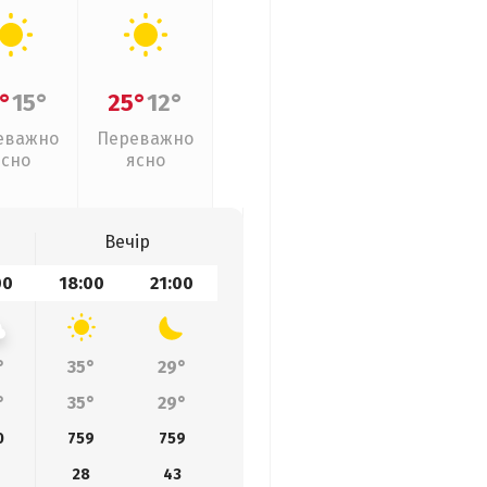
°
15°
25°
12°
еважно
Переважно
ясно
ясно
Вечір
00
18:00
21:00
°
35°
29°
°
35°
29°
0
759
759
28
43