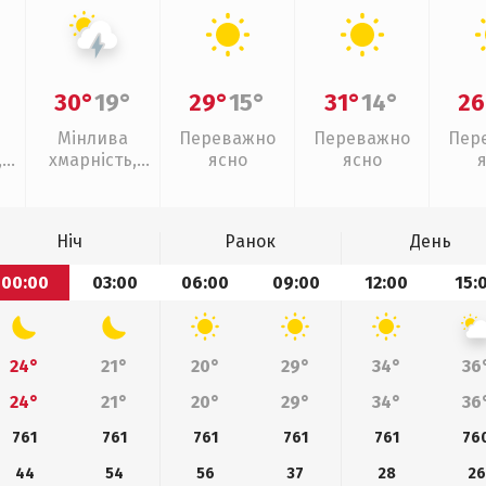
30°
19°
29°
15°
31°
14°
26
Мінлива
Переважно
Переважно
Пер
,
хмарність,
ясно
ясно
грози
Ніч
Ранок
День
00:00
03:00
06:00
09:00
12:00
15:
24°
21°
20°
29°
34°
36
24°
21°
20°
29°
34°
36
761
761
761
761
761
76
44
54
56
37
28
26