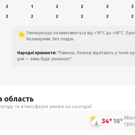
2
1
2
2
3
3
2
2
2
2
2
2
Температура коливатиметься від +19°C до +36°C. Про
безхмарним, без опадів.
Народні прикмети:
"Пимена. Лелеки відлітають у теплі кр
дня — зима буде ранньою."
ка
область
огоду та атмосферні умови на сьогодні
Мін
34°
18°
гро