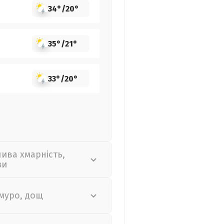
34°
/
20°
35°
/
21°
33°
/
20°
лива хмарність,
зи
муро, дощ