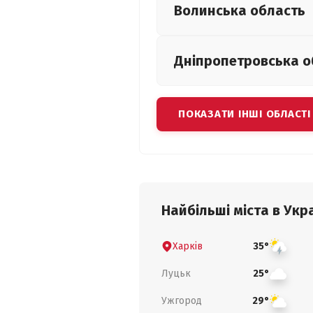
Волинська
область
Дніпропетровська
о
ПОКАЗАТИ ІНШІ ОБЛАСТІ
Найбільші міста в Укра
Харків
35°
Луцьк
25°
Ужгород
29°