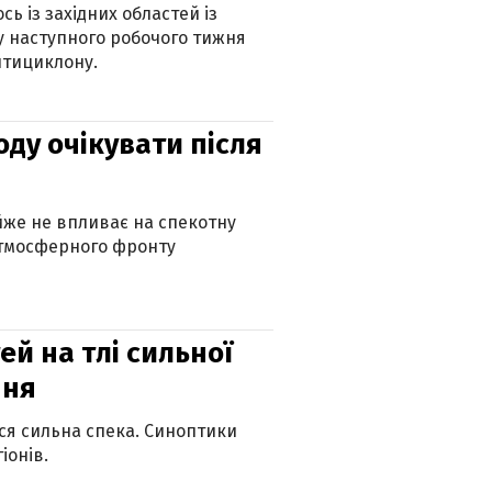
ь із західних областей із
 наступного робочого тижня
нтициклону.
оду очікувати після
айже не впливає на спекотну
атмосферного фронту
й на тлі сильної
пня
ься сильна спека. Синоптики
іонів.