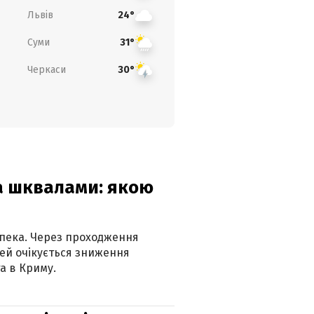
Львів
24°
Суми
31°
Черкаси
30°
та шквалами: якою
спека. Через проходження
ей очікується зниження
а в Криму.