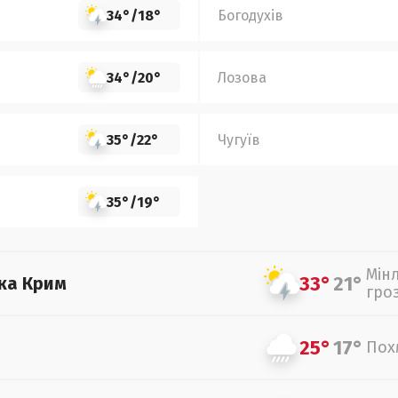
34°
/
18°
Богодухів
34°
/
20°
Лозова
35°
/
22°
Чугуїв
35°
/
19°
Мін
33°
21°
ка Крим
гро
25°
17°
Пох