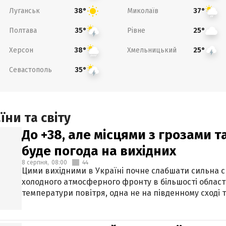
Луганськ
Миколаїв
38°
37°
Полтава
Рівне
35°
25°
Херсон
Хмельницький
38°
25°
Севастополь
35°
ни та світу
До +38, але місцями з грозами 
буде погода на вихідних
8 серпня,
08:00
44
Цими вихідними в Україні почне слабшати сильна 
холодного атмосферного фронту в більшості област
температури повітря, одна не на південному сході т