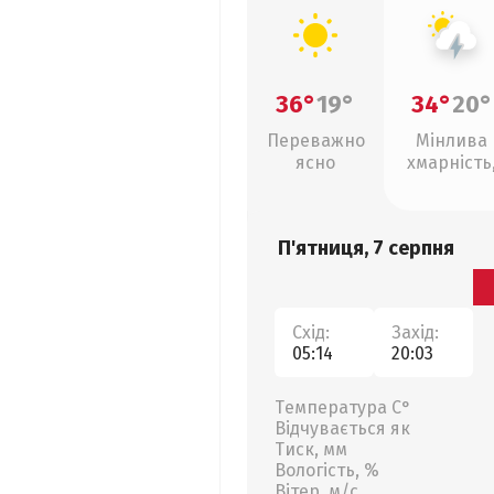
36°
19°
34°
20°
Переважно
Мінлива
ясно
хмарність
грози
П'ятниця, 7 серпня
Схід:
Захід:
05:14
20:03
Температура С°
Відчувається як
Тиск, мм
Вологість, %
Вітер, м/с