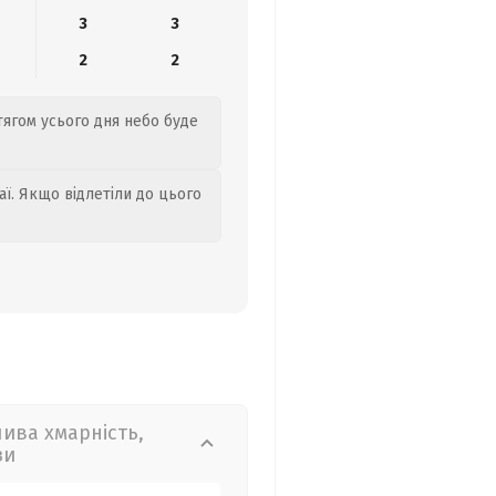
3
3
2
2
тягом усього дня небо буде
аї. Якщо відлетіли до цього
лива хмарність,
зи