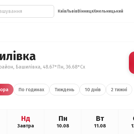
Київ
Львів
Вінниця
Хмельницький
илівка
район, Башилівка, 48.67°Пн, 36.68°Сх
ора
По годинах
Тиждень
10 днів
2 тижні
Нд
Пн
Вт
Завтра
10.08
11.08
1