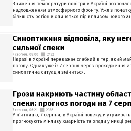
Зниження температури повітря в Україні розпочалос
надходженням атмосферного фронту. Уже з початку
більшість регіонів опиняться під впливом нового а
Синоптикиня відповіла, яку нег
сильної спеки
7 серпня,
08:00
2432
Наразі в Україні переважає слабкий вітер, який м
погоду. Однак уже із 7 серпня через проходження 
синоптична ситуація зміниться.
Грози накриють частину областе
спеки: прогноз погоди на 7 сер
7 серпня,
06:21
2385
У п'ятницю, 7 серпня, в Україні подекуди утримаєт
прогнозують мінливу хмарність та опади у низці рег