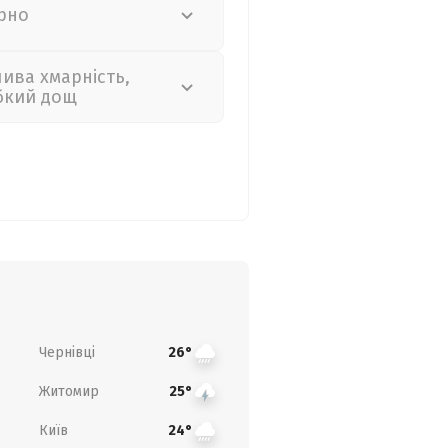
рно
лива хмарність,
бкий дощ
Чернівці
26°
Житомир
25°
Київ
24°