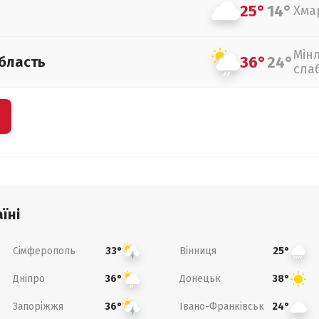
25°
14°
Хма
Мін
36°
24°
бласть
сла
їні
Сімферополь
Вінниця
33°
25°
Дніпро
Донецьк
36°
38°
Запоріжжя
Івано-Франківськ
36°
24°