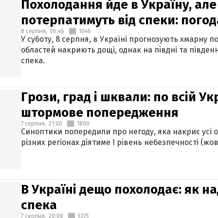
Похолодання йде в Україну, але
потерпатимуть від спеки: погод
8 серпня,
06:46
1046
У суботу, 8 серпня, в Україні прогнозують хмарну п
областей накриють дощі, однак на півдні та півден
спека.
Грози, град і шквали: по всій У
штормове попередження
7 серпня,
21:00
1800
Синоптики попередили про негоду, яка накриє усі об
різних регіонах діятиме І рівень небезпечності (жов
В Україні дещо похолодає: як н
спека
7 серпня,
20:00
5375