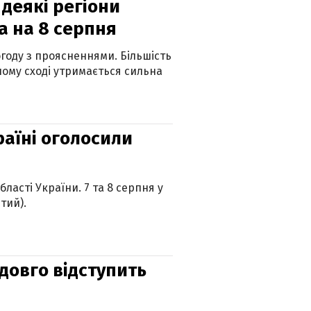
 деякі регіони
а на 8 серпня
огоду з проясненнями. Більшість
ному сході утримається сильна
країні оголосили
ласті України. 7 та 8 серпня у
тий).
адовго відступить