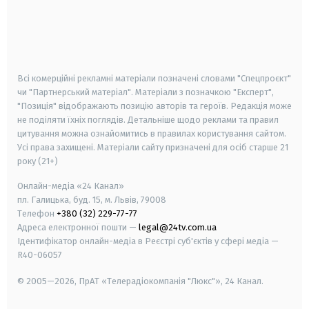
android
apple
smart tv
samsung smart tv
Всі комерційні рекламні матеріали позначені словами "Спецпроєкт"
чи "Партнерський матеріал". Матеріали з позначкою "Експерт",
"Позиція" відображають позицію авторів та героїв. Редакція може
не поділяти їхніх поглядів. Детальніше щодо реклами та правил
цитування можна ознайомитись в правилах користування сайтом.
Усі права захищені.
Матеріали сайту призначені для осіб старше
21
року (21+)
Онлайн-медіа «24 Канал»
пл. Галицька, буд. 15, м. Львів, 79008
Телефон
+380 (32) 229-77-77
Адреса електронної пошти —
legal@24tv.com.ua
Ідентифікатор онлайн-медіа в Реєстрі суб'єктів у сфері медіа —
R40-06057
© 2005—2026,
ПрАТ «Телерадіокомпанія "Люкс"», 24 Канал.