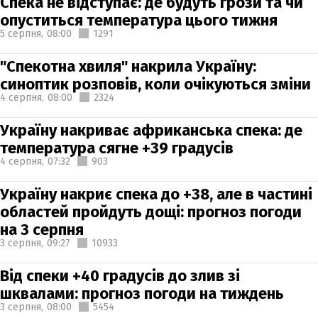
Спека не відступає: де будуть грози та чи
опуститься температура цього тижня
5 серпня,
08:00
1291
"Спекотна хвиля" накрила Україну:
синоптик розповів, коли очікуються зміни
4 серпня,
08:00
2324
Україну накриває африканська спека: де
температура сягне +39 градусів
4 серпня,
07:32
903
Україну накриє спека до +38, але в частині
областей пройдуть дощі: прогноз погоди
на 3 серпня
3 серпня,
09:27
10933
Від спеки +40 градусів до злив зі
шквалами: прогноз погоди на тиждень
3 серпня,
08:00
5454