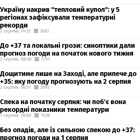
Україну накрив "тепловий купол": у 5
регіонах зафіксували температурні
рекорди
2 серпня,
14:52
3652
До +37 та локальні грози: синоптики дали
прогноз погоди на початок нового тижня
2 серпня,
08:00
1791
Дощитиме лише на Заході, але припече до
+35: яку погоду прогнозують на 2 серпня
2 серпня,
06:57
2692
Спека на початку серпня: чи поб'є вона
рекордні показники температури
1 серпня,
20:00
1538
Без опадів, але із сильною спекою до +37:
прогноз погоди на 1 серпня