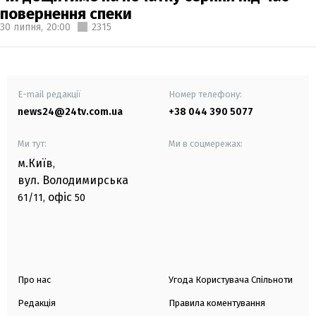
повернення спеки
30 липня,
20:00
2315
E-mail редакції
Номер телефону:
news24@24tv.com.ua
+38 044 390 5077
Ми тут:
Ми в соцмережах:
м.Київ
,
вул. Володимирська
офіс
61/11,
50
Про нас
Угода Користувача Спільноти
Редакція
Правила коментування