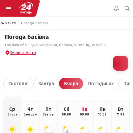
24 Канал
Погода Басівка
Погода Басівка
Сумська обл., Сумський район, Басівка, 51.18°Пн, 35.09°Сх
Змінити місто
Сьогодні
Завтра
Вчора
По годинах
Тиж
Ср
Чт
Пт
Сб
Нд
Пн
Вт
Вчора
Сьогодні
Завтра
08.08
09.08
10.08
11.08