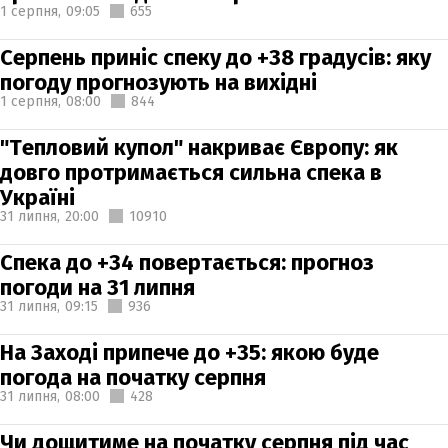
1 серпня,
09:05
655
Серпень приніс спеку до +38 градусів: яку
погоду прогнозують на вихідні
1 серпня,
08:00
844
"Тепловий купол" накриває Європу: як
довго протримається сильна спека в
Україні
31 липня,
20:00
10910
Спека до +34 повертається: прогноз
погоди на 31 липня
31 липня,
09:15
936
На Заході припече до +35: якою буде
погода на початку серпня
31 липня,
08:00
428
Чи дощитиме на початку серпня під час