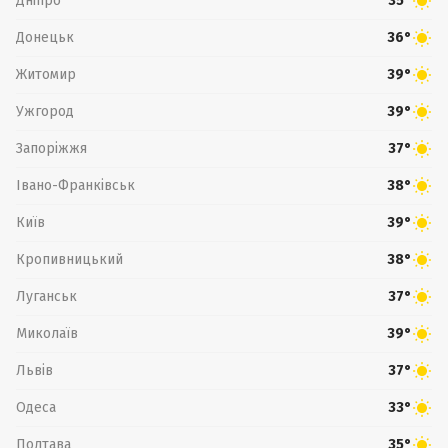
Дніпро
35°
Донецьк
36°
Житомир
39°
Ужгород
39°
Запоріжжя
37°
Івано-Франківськ
38°
Київ
39°
Кропивницький
38°
Луганськ
37°
Миколаїв
39°
Львів
37°
Одеса
33°
Полтава
35°