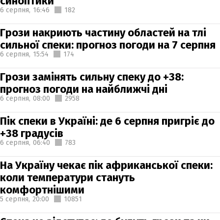
синоптики
6 серпня,
16:46
182
Грози накриють частину областей на тлі
сильної спеки: прогноз погоди на 7 серпня
6 серпня,
15:54
174
Грози замінять сильну спеку до +38:
прогноз погоди на найближчі дні
6 серпня,
08:00
2958
Пік спеки в Україні: де 6 серпня пригріє до
+38 градусів
6 серпня,
06:40
783
На Україну чекає пік африканської спеки:
коли температури стануть
комфортнішими
5 серпня,
20:00
10851