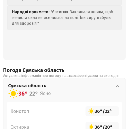
Народні прикмети:
"Євсигнія. Заклинали жнива, щоб
нечиста сила не оселилася на полі. Їли сиру цибулю
для здоров'я."
Погода Сумська
область
Актуальна інформація про погоду та атмосферні умови на сьогодні
Сумська
область
36°
22°
Ясно
Конотоп
36°
/
22°
Охтирка
36°
/
20°