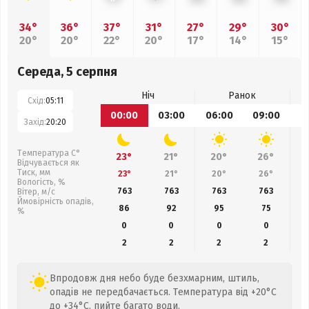
34°
36°
37°
31°
27°
29°
30°
20°
20°
22°
20°
17°
14°
15°
Середа, 5 серпня
Ніч
Ранок
Схід:
05:11
00:00
03:00
06:00
09:00
1
Захід:
20:20
Температура С°
23°
21°
20°
26°
Відчувається як
Тиск, мм
23°
21°
20°
26°
Вологість, %
763
763
763
763
Вітер, м/с
Ймовірність опадів,
86
92
95
75
%
0
0
0
0
2
2
2
2
Впродовж дня небо буде безхмарним, штиль,
опадів не передбачається. Температура від +20°C
до +34°C, пийте багато води.