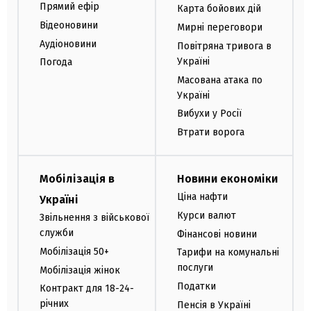
Прямий ефір
Карта бойових дій
Відеоновини
Мирні переговори
Аудіоновини
Повітряна тривога в
Україні
Погода
Масована атака по
Україні
Вибухи у Росії
Втрати ворога
Мобілізація в
Новини економіки
Ціна нафти
Україні
Курси валют
Звільнення з військової
служби
Фінансові новини
Мобілізація 50+
Тарифи на комунальні
послуги
Мобілізація жінок
Податки
Контракт для 18-24-
річних
Пенсія в Україні