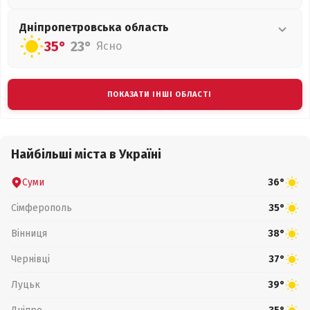
Дніпропетровська
область
35°
23°
Ясно
ПОКАЗАТИ ІНШІ ОБЛАСТІ
Найбільші міста в Україні
Суми
36°
Сімферополь
35°
Вінниця
38°
Чернівці
37°
Луцьк
39°