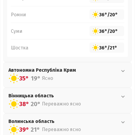
Ромни
36°
/
20°
Суми
36°
/
20°
Шостка
36°
/
21°
Автономна Республіка Крим
35°
19°
Ясно
Вінницька
область
38°
20°
Переважно ясно
Волинська
область
39°
21°
Переважно ясно