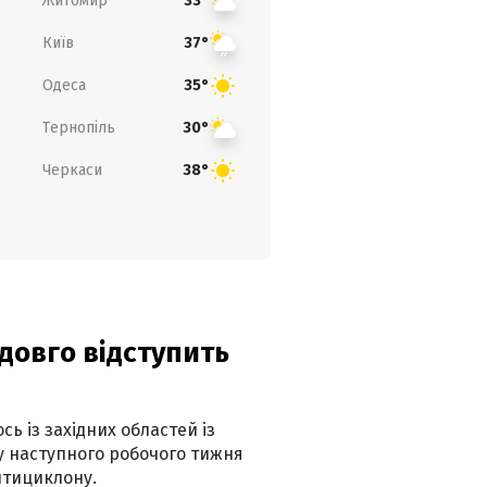
Житомир
33°
Київ
37°
Одеса
35°
Тернопіль
30°
Черкаси
38°
адовго відступить
ь із західних областей із
 наступного робочого тижня
нтициклону.