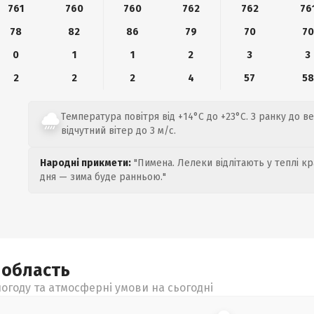
761
760
760
762
762
76
78
82
86
79
70
70
0
1
1
2
3
3
2
2
2
4
57
58
Температура повітря від +14°C до +23°C. З ранку до 
відчутний вітер до 3 м/с.
Народні прикмети:
"Пимена. Лелеки відлітають у теплі кр
дня — зима буде ранньою."
а
область
огоду та атмосферні умови на сьогодні