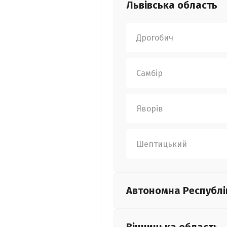
Львівська
область
Дрогобич
Самбір
Яворів
Шептицький
Автономна Республі