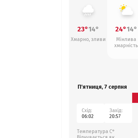
23°
14°
24°
14°
Хмарно, зливи
Мінлива
хмарність
П'ятниця, 7 серпня
Схід:
Захід:
06:02
20:57
Температура С°
Відчувається як