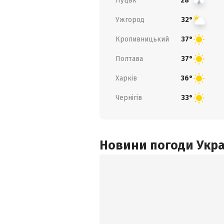
Луцьк
28°
Ужгород
32°
Кропивницький
37°
Полтава
37°
Харків
36°
Чернігів
33°
Новини погоди Украї