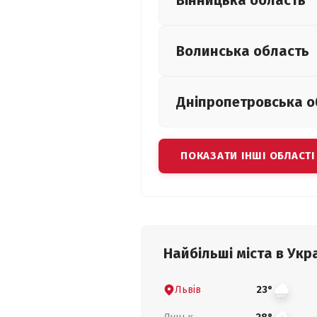
Вінницька
область
Волинська
область
Дніпропетровська
о
ПОКАЗАТИ ІНШІ ОБЛАСТІ
Найбільші міста в Укра
Львів
23°