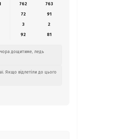
1
762
763
72
91
3
2
92
81
вечора дощитиме, ледь
аї. Якщо відлетіли до цього