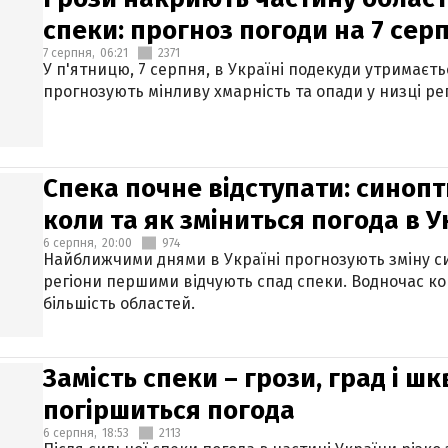
спеки: прогноз погоди на 7 сер
7 серпня,
06:21
2371
У п'ятницю, 7 серпня, в Україні подекуди утримаєт
прогнозують мінливу хмарність та опади у низці рег
Спека почне відступати: синопт
коли та як зміниться погода в У
6 серпня,
20:00
974
Найближчими днями в Україні прогнозують зміну син
регіони першими відчують спад спеки. Водночас к
більшість областей.
Замість спеки – грози, град і шк
погіршиться погода
6 серпня,
18:53
2113