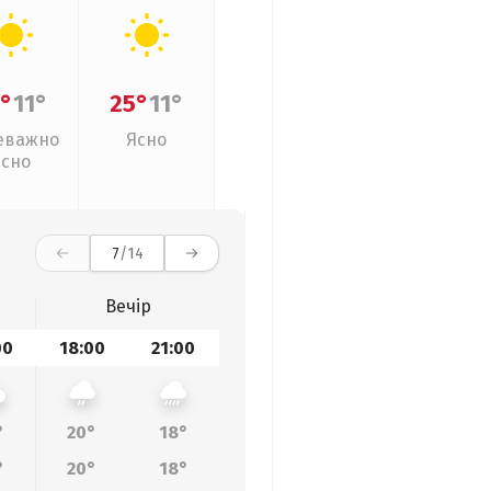
°
11°
25°
11°
еважно
Ясно
ясно
7
/14
Вечір
00
18:00
21:00
°
20°
18°
°
20°
18°