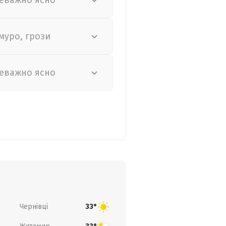
еважно ясно
муро, грози
еважно ясно
Чернівці
33°