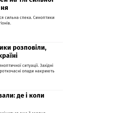
пня
ься сильна спека. Синоптики
іонів.
ики розповіли,
країні
оптичної ситуації. Західні
ороткочасні опади накриють
вали: де і коли