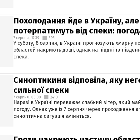
Похолодання йде в Україну, але
потерпатимуть від спеки: погод
7 серпня,
17:39
395
У суботу, 8 серпня, в Україні прогнозують хмарну п
областей накриють дощі, однак на півдні та півден
спека.
Синоптикиня відповіла, яку нег
сильної спеки
7 серпня,
08:00
2410
Наразі в Україні переважає слабкий вітер, який м
погоду. Однак уже із 7 серпня через проходження 
синоптична ситуація зміниться.
Грози накриють частину областе