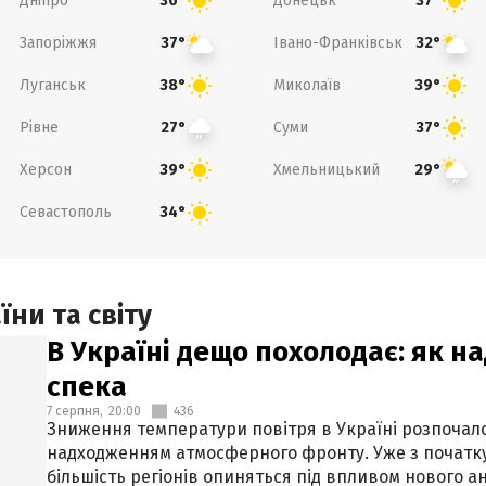
Дніпро
Донецьк
36°
37°
Запоріжжя
Івано-Франківськ
37°
32°
Луганськ
Миколаїв
38°
39°
Рівне
Суми
27°
37°
Херсон
Хмельницький
39°
29°
Севастополь
34°
ни та світу
В Україні дещо похолодає: як н
спека
7 серпня,
20:00
436
Зниження температури повітря в Україні розпочалос
надходженням атмосферного фронту. Уже з початку
більшість регіонів опиняться під впливом нового а