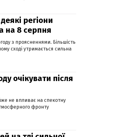
 деякі регіони
а на 8 серпня
огоду з проясненнями. Більшість
ному сході утримається сильна
оду очікувати після
айже не впливає на спекотну
атмосферного фронту
й на тлі сильної