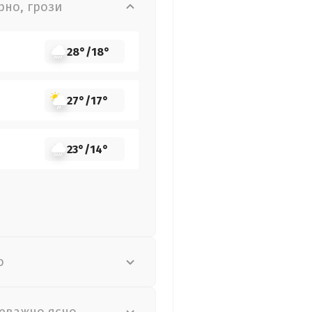
рно, грози
28°
/
18°
27°
/
17°
23°
/
14°
о