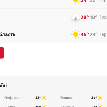
34°
22°
Пер
28°
18°
Пох
36°
23°
бласть
Пер
їні
Сімферополь
Вінниця
33°
34°