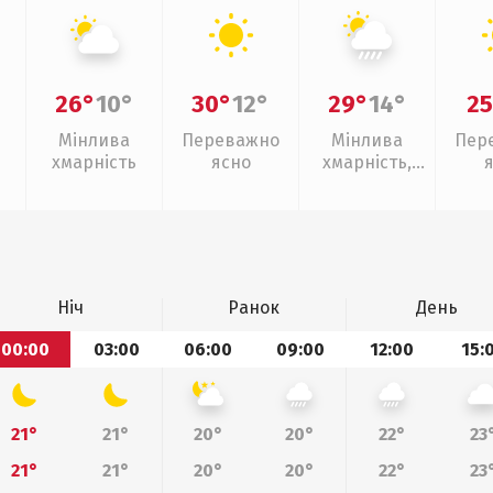
26°
10°
30°
12°
29°
14°
25
Мінлива
Переважно
Мінлива
Пер
хмарність
ясно
хмарність,
зливи
Ніч
Ранок
День
00:00
03:00
06:00
09:00
12:00
15:
21°
21°
20°
20°
22°
23
21°
21°
20°
20°
22°
23