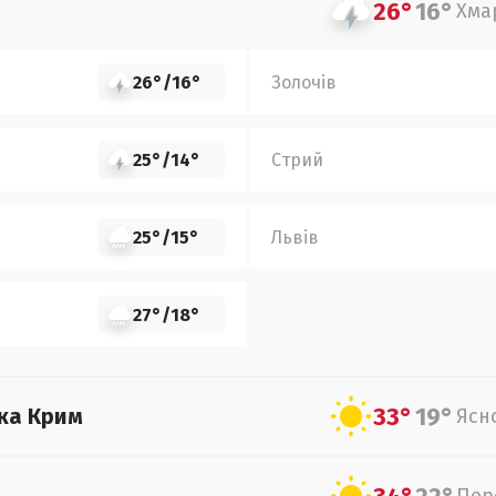
26°
16°
Хма
26°
/
16°
Золочів
25°
/
14°
Стрий
25°
/
15°
Львів
27°
/
18°
33°
19°
ка Крим
Ясн