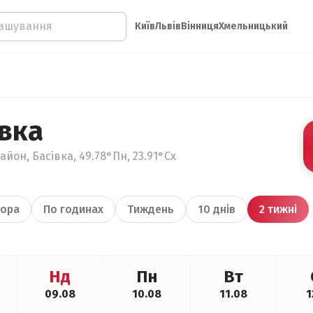
Київ
Львів
Вінниця
Хмельницький
івка
айон, Басівка, 49.78°Пн, 23.91°Сх
ора
По годинах
Тиждень
10 днів
2 тижні
Нд
Пн
Вт
09.08
10.08
11.08
1