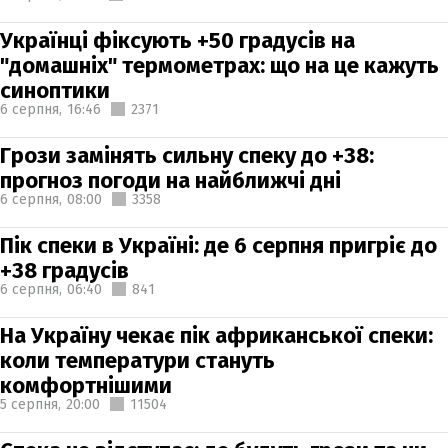
Українці фіксують +50 градусів на
"домашніх" термометрах: що на це кажуть
синоптики
6 серпня,
16:46
2371
Грози замінять сильну спеку до +38:
прогноз погоди на найближчі дні
6 серпня,
08:00
3358
Пік спеки в Україні: де 6 серпня пригріє до
+38 градусів
6 серпня,
06:40
841
На Україну чекає пік африканської спеки:
коли температури стануть
комфортнішими
5 серпня,
20:00
11504