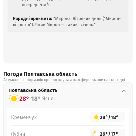
вітер до 4 м/с.
Народні прикмети:
"Мирона. Вітряний день ("Мирон-
вітрогон"). Який Мирон — такий і січень."
Погода Полтавська
область
Актуальна інформація про погоду та атмосферні умови на сьогодні
Полтавська
область
28°
18°
Ясно
Кременчук
28°
/
18°
Лубни
26°
/
17°