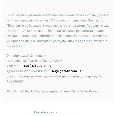
smart tv
samsung smart tv
Всі комерційні рекламні матеріали позначені словами "Спецпроєкт"
чи "Партнерський матеріал". Матеріали з позначкою "Експерт",
"Позиція" відображають позицію авторів та героїв. Редакція може
не поділяти їхніх поглядів. Детальніше щодо реклами та правил
цитування можна ознайомитись в правилах користування сайтом.
Усі права захищені.
Матеріали сайту призначені для осіб старше
21
року (21+)
Онлайн-медіа «24 Канал»
пл. Галицька, буд. 15, м. Львів, 79008
Телефон
+380 (32) 229-77-77
Адреса електронної пошти —
legal@24tv.com.ua
Ідентифікатор онлайн-медіа в Реєстрі суб'єктів у сфері медіа —
R40-06057
© 2005—2026,
ПрАТ «Телерадіокомпанія "Люкс"», 24 Канал.
Розробка сайту
-