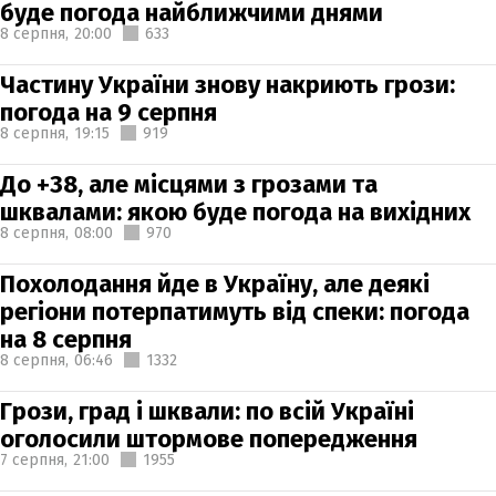
буде погода найближчими днями
8 серпня,
20:00
633
Частину України знову накриють грози:
погода на 9 серпня
8 серпня,
19:15
919
До +38, але місцями з грозами та
шквалами: якою буде погода на вихідних
8 серпня,
08:00
970
Похолодання йде в Україну, але деякі
регіони потерпатимуть від спеки: погода
на 8 серпня
8 серпня,
06:46
1332
Грози, град і шквали: по всій Україні
оголосили штормове попередження
7 серпня,
21:00
1955