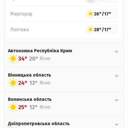
Миргород
26°
/
17°
Полтава
28°
/
17°
Автономна Республіка Крим
34°
20°
Ясно
Вінницька
область
24°
13°
Ясно
Волинська
область
25°
12°
Ясно
Дніпропетровська
область