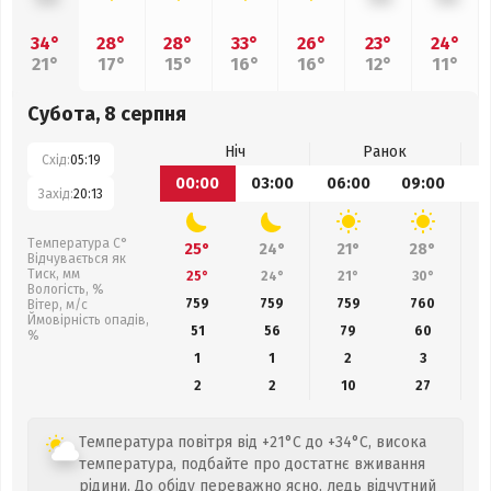
34°
28°
28°
33°
26°
23°
24°
21°
17°
15°
16°
16°
12°
11°
Субота, 8 серпня
Ніч
Ранок
Схід:
05:19
00:00
03:00
06:00
09:00
1
Захід:
20:13
Температура С°
25°
24°
21°
28°
Відчувається як
Тиск, мм
25°
24°
21°
30°
Вологість, %
759
759
759
760
Вітер, м/с
Ймовірність опадів,
51
56
79
60
%
1
1
2
3
2
2
10
27
Температура повітря від +21°C до +34°C, висока
температура, подбайте про достатнє вживання
рідини. До обіду переважно ясно, ледь відчутний