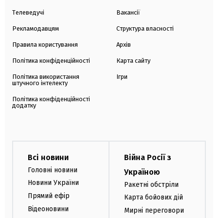
Телеведучі
Вакансії
Рекламодавцям
Структура власності
Правила користування
Архів
Політика конфіденційності
Карта сайту
Політика використання
Ігри
штучного інтелекту
Політика конфіденційності
додатку
Всі новини
Війна Росії з
Головні новини
Україною
Новини України
Ракетні обстріли
Прямий ефір
Карта бойових дій
Відеоновини
Мирні переговори