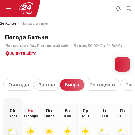
24 Канал
Погода Батьки
Погода Батьки
Полтавська обл., Полтавський район, Батьки, 50.02°Пн, 34.56°Сх
Змінити місто
Сьогодні
Завтра
Вчора
По годинах
Тиж
Сб
Нд
Пн
Вт
Ср
Чт
Пт
Вчора
Сьогодні
Завтра
11.08
12.08
13.08
14.08