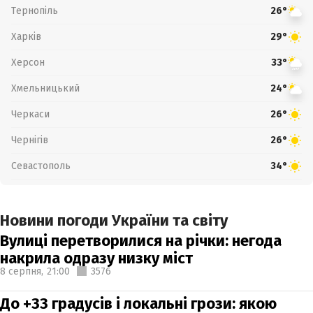
Тернопіль
26°
Харків
29°
Херсон
33°
Хмельницький
24°
Черкаси
26°
Чернігів
26°
Севастополь
34°
Новини погоди України та світу
Вулиці перетворилися на річки: негода
накрила одразу низку міст
8 серпня,
21:00
3576
До +33 градусів і локальні грози: якою