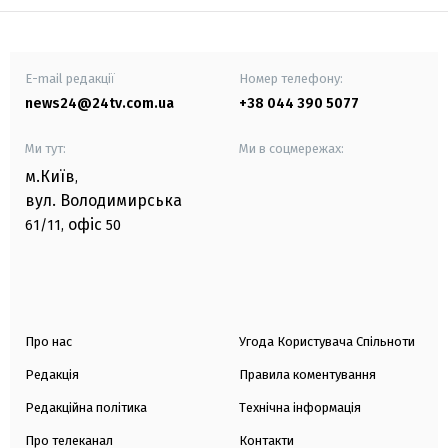
E-mail редакції
Номер телефону:
news24@24tv.com.ua
+38 044 390 5077
Ми тут:
Ми в соцмережах:
м.Київ
,
вул. Володимирська
офіс
61/11,
50
Про нас
Угода Користувача Спільноти
Редакція
Правила коментування
Редакційна політика
Технічна інформація
Про телеканал
Контакти