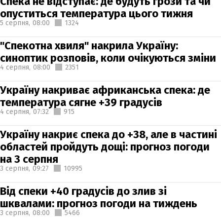
Спека не відступає: де будуть грози та чи
опуститься температура цього тижня
5 серпня,
08:00
1324
"Спекотна хвиля" накрила Україну:
синоптик розповів, коли очікуються зміни
4 серпня,
08:00
2351
Україну накриває африканська спека: де
температура сягне +39 градусів
4 серпня,
07:32
915
Україну накриє спека до +38, але в частині
областей пройдуть дощі: прогноз погоди
на 3 серпня
3 серпня,
09:27
10995
Від спеки +40 градусів до злив зі
шквалами: прогноз погоди на тиждень
3 серпня,
08:00
5466