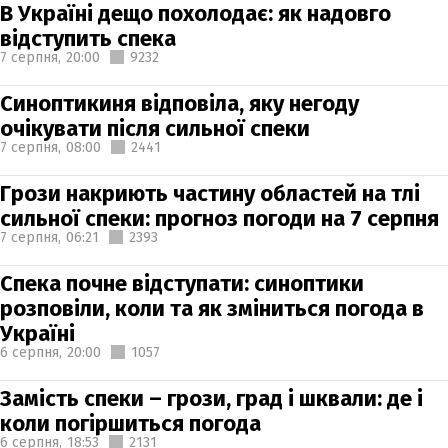
В Україні дещо похолодає: як надовго
відступить спека
7 серпня,
20:00
9232
Синоптикиня відповіла, яку негоду
очікувати після сильної спеки
7 серпня,
08:00
2441
Грози накриють частину областей на тлі
сильної спеки: прогноз погоди на 7 серпня
7 серпня,
06:21
2393
Спека почне відступати: синоптики
розповіли, коли та як зміниться погода в
Україні
6 серпня,
20:00
1057
Замість спеки – грози, град і шквали: де і
коли погіршиться погода
6 серпня,
18:53
2131