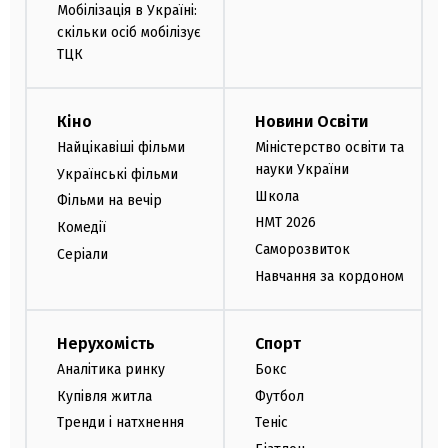
Мобілізація в Україні:
скільки осіб мобілізує
ТЦК
Кіно
Новини Освіти
Найцікавіші фільми
Міністерство освіти та
науки України
Українські фільми
Школа
Фільми на вечір
НМТ 2026
Комедії
Саморозвиток
Серіали
Навчання за кордоном
Нерухомість
Спорт
Аналітика ринку
Бокс
Купівля житла
Футбол
Тренди і натхнення
Теніс